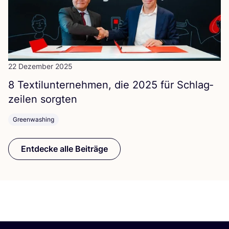
22 Dezember 2025
8
Tex­til­un­ter­neh­men, die
2025
für Schlag­
zei­len sorgten
Greenwashing
Entdecke alle Beiträge