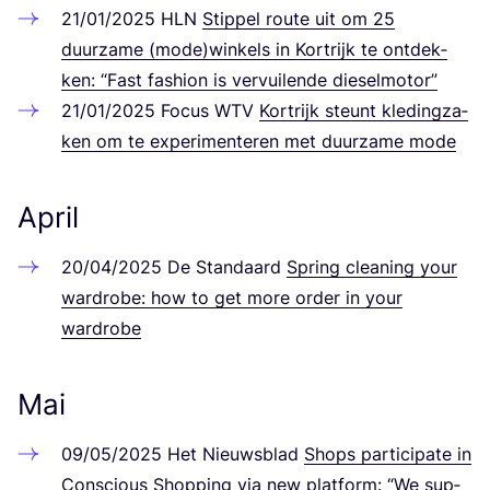
21
/
01
/
2025
HLN
Stip­pel rou­te uit om
25
duurzame (mode)winkels in Kor­tri­jk te ont­dek­
ken:
“
Fast fashion is ver­vui­len­de dieselmotor”
21
/
01
/
2025
Focus
WTV
Kor­tri­jk steunt kle­ding­za­
ken om te expe­ri­men­te­ren met duurzame mode
April
20
/
04
/
2025
De Stan­da­ard
Spring clea­ning your
ward­ro­be: how to get more order in your
wardrobe
Mai
09
/
05
/
2025
Het Nieuws­blad
Shops par­ti­ci­pa­te in
Con­scious Shop­ping via new plat­form:
“
We sup­