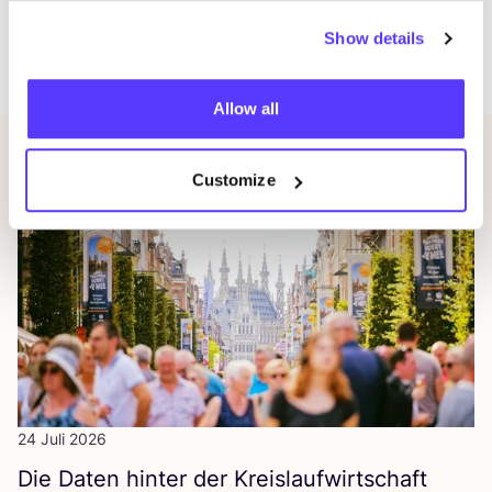
Head of Research
TEILEN
Show details
Allow all
Themenverwandte Beiträge
Customize
24 Juli 2026
Die Daten hin­ter der Kreislaufwirtschaft