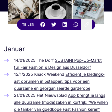
TEILEN
Januar
14
/
01
/
2025
The Dorf
SUS­TAIN
! Pop-Up-Markt
für Fair Fashion
&
Design aus Düsseldorf
15
/
1
/
2025
Knack Weekend
Effi­ci­ent je kle­dingk­
ast opru­i­men in
5
stappen: tips voor een
duurzame en geor­ga­ni­s­e­er­de garderobe
21
/
01
/
2025
Het Nieuws­blad
App brengt je langs
alle duurzame (mode)zaken in Kor­tri­jk:
“
We wil­len
die tan­ker van goed­ko­pe Fast Fashion keren”