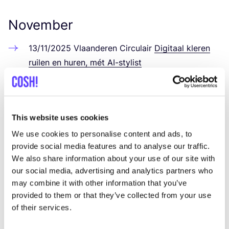
November
13
/
11
/
2025
Vla­an­de­ren Cir­cu­lair
Digi­taal kle­ren
rui­len en huren, mét AI-sty­list
Dezember
This website uses cookies
04
/
12
/
2025
imec.istart Talks
Spo­ti­fy-afle­ve­ring
We use cookies to personalise content and ads, to
over the­ma’s gere­la­teerd aan cir­cu­lai­re eco­no­mie
provide social media features and to analyse our traffic.
en duurzaamheid.
We also share information about your use of our site with
06
/
12
/
2025
Geme­en­te Arn­hem
Textiel: een waar­
our social media, advertising and analytics partners who
de­vol­le grond­s­tof
may combine it with other information that you’ve
provided to them or that they’ve collected from your use
of their services.
Wieke