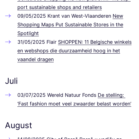
port sus­tainable shops and retailers
09
/
05
/
2025
Krant van West-Vla­an­de­ren
New
Shop­ping Maps Put Sus­tainable Stores in the
Spotlight
31
/
05
/
2025
Flair
SHOP­PEN
:
11
Bel­gi­sche win­kels
en web­shops die duurzaam­heid hoog in het
vaan­del dragen
Juli
03
/
07
/
2025
Wereld Natuur Fonds
De stel­ling:
‘
Fast fashion moet veel zwaar­der belast worden’
August