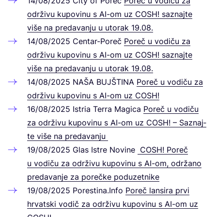
14
/
08
/
2025
City of Poreč
Poreč u vodiču za
održi­vu kupo­vinu s AI-om uz
COSH
! saz­naj­te
više na pre­da­van­ju u uto­rak
19
.
08
.
14
/
08
/
2025
Cen­tar-Poreč
Poreč u vodiču za
održi­vu kupo­vinu s AI-om uz
COSH
! saz­naj­te
više na pre­da­van­ju u uto­rak
19
.
08
.
14
/
08
/
2025
NAŠA
BUJŠ­TI­NA
Poreč u vodiču za
održi­vu kupo­vinu s AI-om uz
COSH
!
16
/
08
/
2025
Istria Ter­ra Magi­ca
Poreč u vodiču
za održi­vu kupo­vinu s AI-om uz
COSH
! – Saz­naj­
te više na predavanju
19
/
08
/
2025
Glas Ist­re Novi­ne
COSH
! Poreč
u vodiču za održi­vu kupo­vinu s AI-om, održa­no
pre­da­van­je za porečke podu­zet­ni­ke
19
/
08
/
2025
Pores​ti​na​.Info
Poreč lan­si­ra prvi
hrvat­ski vodič za održi­vu kupo­vinu s AI-om uz