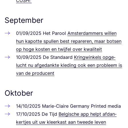
COSH
!
September
01
/
09
/
2025
Het Parool
Ams­ter­dam­mers wil­len
hun kapot­te spul­len best repa­re­ren, maar botsen
op hoge kos­ten en twi­j­fel over kwa­li­te­it
10
/
09
/
2025
De Stan­da­ard
Kring­win­kels opge­
lucht nu afge­dank­te kle­ding ook een pro­bleem is
van de pro­du­cent
Oktober
14
/
10
/
2025
Marie-Clai­re Ger­ma­ny Prin­ted media
17
/
10
/
2025
De Tijd
Bel­gi­sche app helpt afd­an­
kertjes uit uw kleerk­ast aan tweede leven