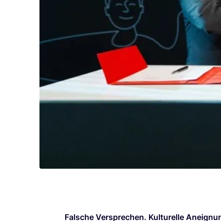
Fal­sche Ver­spre­chen. Kul­tu­rel­le Aneig­n