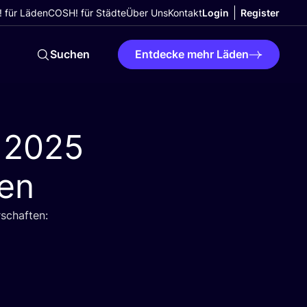
 für Läden
COSH! für Städte
Über Uns
Kontakt
Login
Register
Suchen
Entdecke mehr Läden
e
2025
ten
­schaf­ten: