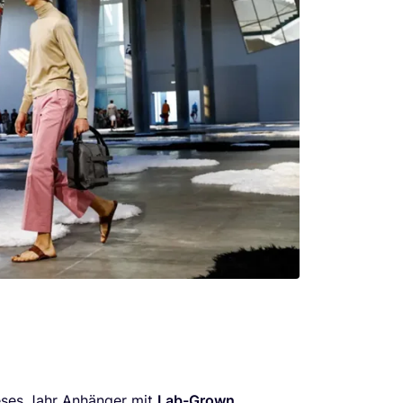
­ses Jahr Anhän­ger mit
Lab-Grown