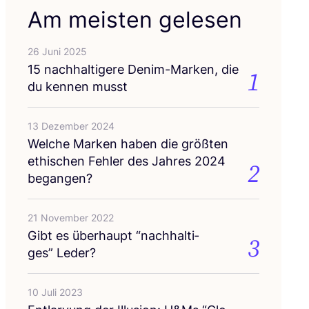
Am meisten gelesen
26 Juni 2025
15
nach­hal­ti­ge­re Den­im-Mar­ken, die
1
du ken­nen musst
13 Dezember 2024
Wel­che Mar­ken haben die größ­ten
ethi­schen Feh­ler des Jah­res
2024
2
begangen?
21 November 2022
Gibt es über­haupt
“
nach­hal­ti­
3
ges” Leder?
10 Juli 2023