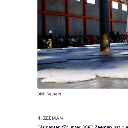
Bild: Reuters
4
.
ZEE­MAN
Dia­man­ten für unter
30
€?
Zee­man
hat die