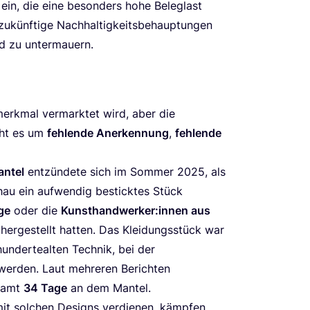
” ein, die eine beson­ders hohe Beleglast
künf­ti­ge Nach­hal­tig­keits­be­haup­tun­gen
hend zu untermauern.
erk­mal ver­mark­tet wird, aber die
geht es um
feh­len­de Aner­ken­nung
,
feh­len­de
antel
ent­zün­de­te sich im Som­mer
2025
, als
au ein auf­wen­dig bestick­tes Stück
ge
oder die
Kunsthandwerker:innen aus
her­ge­stellt hat­ten. Das Klei­dungs­stück war
hun­der­te­al­ten Tech­nik, bei der
t wer­den. Laut meh­re­ren Berich­ten
­samt
34
Tage
an dem Man­tel.
t sol­chen Designs ver­die­nen, kämp­fen