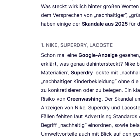
Was steckt wirk­lich hin­ter gro­ßen Wor­ten in
dem Ver­spre­chen von
„
nach­hal­ti­ger”,
„
grü­
haben eini­ge der
Skan­da­le aus
2025
für 
1
.
NIKE
,
SUPER­DRY
,
LACOSTE
Schon mal eine
Goog­le-Anzei­ge
gese­hen
erklärt, was genau dahin­ter­steckt?
Nike
be
Mate­ria­li­en“,
Super­dry
lock­te mit
„
nach­hal
„
nach­hal­ti­ger Kin­der­be­klei­dung“ ohne d
zu kon­kre­ti­sie­ren oder zu bele­gen. Ein kl
Risi­ko von
Green­wa­shing
. Der Skan­dal um 
Anzei­gen von Nike, Super­dry und Lacos­te 
Fäl­len fehl­ten laut Adver­ti­sing Stan­dards A
Begriff
„
nach­hal­tig“ ein­ord­nen, sowie bela
Umwelt­vor­tei­le auch mit Blick auf den ge