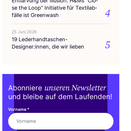
Ent­lar­vung der Illu­si­on: H
&
Ms
“
Clo­
se the Loop” Initia­ti­ve für Tex­til­ab­
4
fäl­le ist Greenwash
25 Juni 2026
19
Lederhandtaschen-
5
Designer:innen, die wir lieben
unseren Newsletter
Abonniere
und bleibe auf dem Laufenden!
Vorname
*