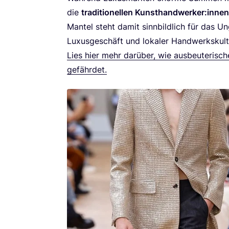
die
tra­di­tio­nel­len Kunsthandwerker:innen 
Man­tel steht damit sinn­bild­lich für das Un
Luxus­ge­schäft und loka­ler Hand­werks­kul­t
Lies hier mehr dar­über, wie aus­beu­te­ri­sch
gefährdet.