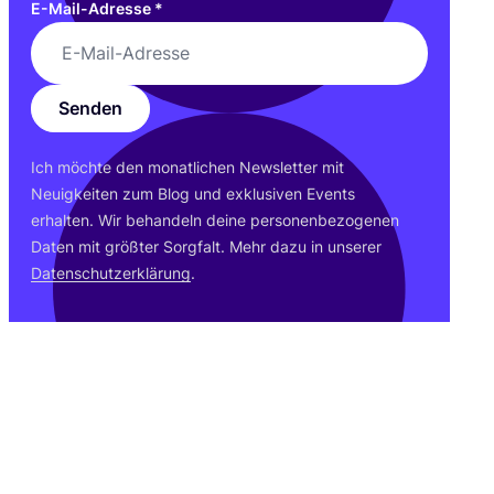
E-Mail-Adresse
*
Senden
Ich möch­te den monat­li­chen News­let­ter mit
Neu­ig­kei­ten zum Blog und exklu­si­ven Events
erhal­ten. Wir behan­deln dei­ne per­so­nen­be­zo­ge­nen
Daten mit größ­ter Sorg­falt. Mehr dazu in unse­rer
Daten­schutz­er­klä­rung
.