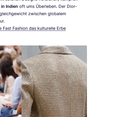
in Indi­en
oft ums Über­le­ben. Der Dior-
gleich­ge­wicht zwi­schen glo­ba­lem
ur.
e Fast Fashion das kul­tu­rel­le Erbe