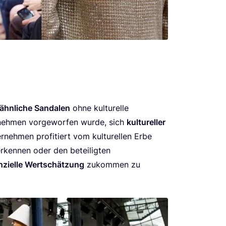
-ähn­li­che San­da­len
ohne kul­tu­rel­le
neh­men vor­ge­wor­fen wur­de, sich
kul­tu­rel­ler
eh­men pro­fi­tiert vom kul­tu­rel­len Erbe
­ken­nen oder den betei­lig­ten
zi­el­le Wert­schät­zung
zukom­men zu