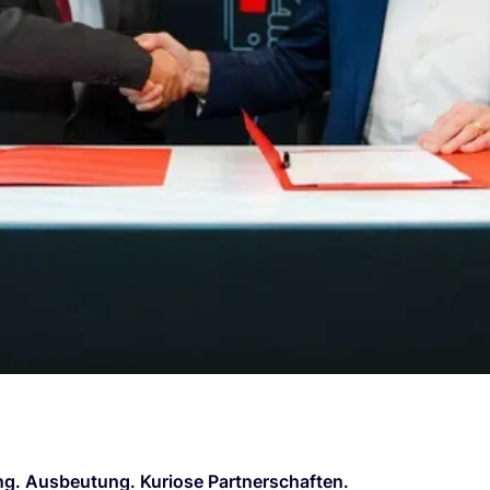
ung. Aus­beu­tung. Kurio­se Part­ner­schaf­ten.