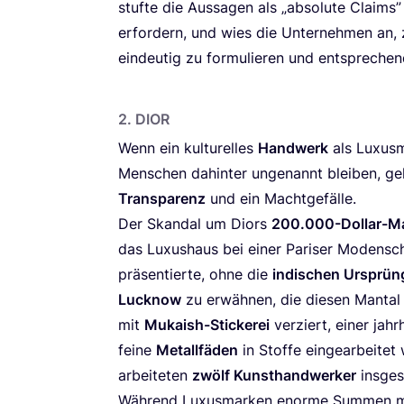
stuf­te die Aus­sa­gen als
„
abso­lu­te Claims
erfor­dern, und wies die Unter­neh­men an, zu
ein­deu­tig zu for­mu­lie­ren und ent­spre­c
2
.
DIOR
Wenn ein kul­tu­rel­les
Hand­werk
als Luxus­m
Men­schen dahin­ter unge­nannt blei­ben, 
Trans­pa­renz
und ein Macht­ge­fäl­le.
Der Skan­dal um Diors
200
.
000
-Dollar-M
das Luxus­haus bei einer Pari­ser Moden­sch
prä­sen­tier­te, ohne die
indi­schen Ursprün­
Luck­now
zu erwäh­nen, die die­sen Man­t­al 
mit
Mukai­sh-Sti­cke­rei
ver­ziert, einer jahr­
fei­ne
Metall­fä­den
in Stof­fe ein­ge­ar­bei­te
arbei­te­ten
zwölf Kunst­hand­wer­ker
ins­ge
Wäh­rend Luxus­mar­ken enor­me Sum­men mi