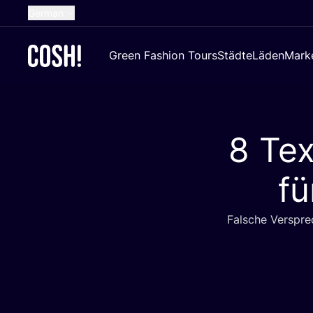
German
English
Green Fashion Tours
Städte
Läden
Mark
Dutch
French
Spanish
8
Tex
Croatian
fü
Fal­sche Ver­spre­