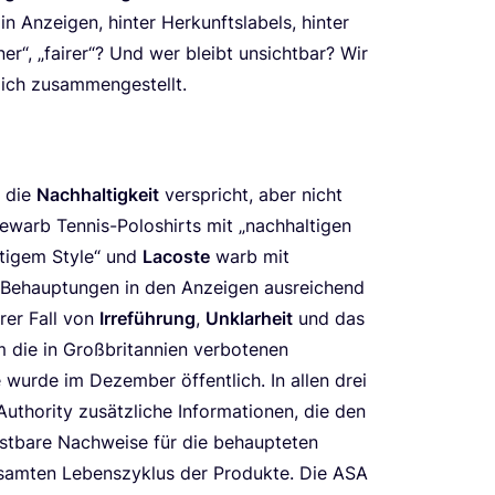
 Anzei­gen, hin­ter Her­kunfts­la­bels, hin­ter
ner“,
„
fai­rer“? Und wer bleibt unsicht­bar? Wir
dich zusammengestellt.
, die
Nach­hal­tig­keit
ver­spricht, aber nicht
warb Ten­nis-Polo­shirts mit
„
nach­hal­ti­gen
­ti­gem Style“ und
Lacos­te
warb mit
ie Behaup­tun­gen in den Anzei­gen aus­rei­chend
a­rer Fall von
Irre­füh­rung
,
Unklar­heit
und das
die in Groß­bri­tan­ni­en ver­bo­te­nen
wur­de im Dezem­ber öffent­lich. In allen drei
ut­ho­ri­ty zusätz­li­che Infor­ma­tio­nen, die den
st­ba­re Nach­wei­se für die behaup­te­ten
sam­ten Lebens­zy­klus der Pro­duk­te. Die
ASA