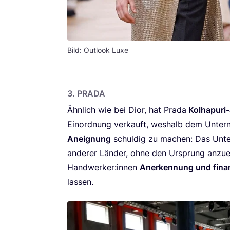
Bild: Outlook Luxe
3
.
PRA­DA
Ähn­lich wie bei Dior, hat Pra­da
Kol­ha­pu­ri
Ein­ord­nung ver­kauft, wes­halb dem Unter­
Aneig­nung
schul­dig zu machen: Das Unter­n
ande­rer Län­der, ohne den Ursprung anzu­er
Handwerker:innen
Aner­ken­nung und finan­
lassen.