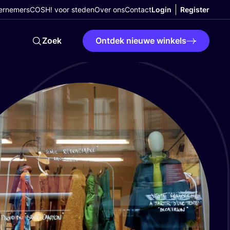
ernemers
COSH! voor steden
Over ons
Contact
Login
Register
Zoek
Ontdek nieuwe winkels