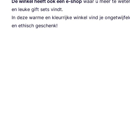
De win­kel heeft ook een e‑shop
waar u meer te weten
en leu­ke gift sets vindt.
In deze war­me en kleur­rij­ke win­kel vind je onge­twij­feld 
en ethisch geschenk!