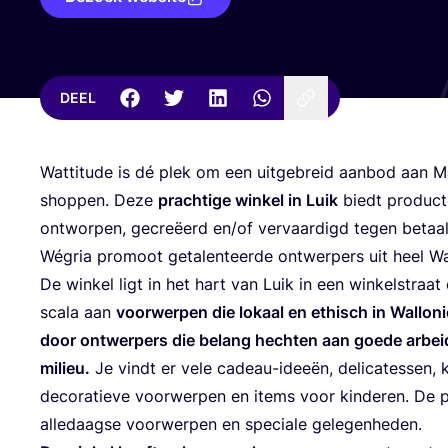
DEEL
Wat­ti­tu­de is dé plek om een uit­ge­breid aan­bod aan M
shop­pen. Deze
prach­ti­ge win­kel in Luik
biedt pro­duc­t
ont­wor­pen, gecre­ëerd en/​of ver­vaar­digd tegen betaal­b
Wégria pro­moot geta­len­teer­de ont­wer­pers uit heel W
De win­kel ligt in het hart van Luik in een win­kel­straa
sca­la aan
voor­wer­pen die lokaal en ethisch in Wal­lo­
door ont­wer­pers die belang hech­ten aan goe­de arbeid
mili­eu.
Je vindt er vele cadeau-idee­ën, deli­ca­tes­sen, kl
deco­ra­tie­ve voor­wer­pen en items voor kin­de­ren. De 
alle­daag­se voor­wer­pen en spe­ci­a­le gelegenheden.