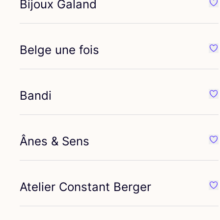
Bijoux Galand
Fa
Belge une fois
Fa
Bandi
Fa
Ânes
&
Sens
Fa
Atelier Constant Berger
Fa