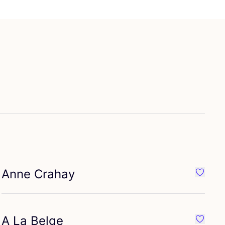
Anne Crahay
iete {naam}
Favorie
A La Belge
iete {naam}
Favorie