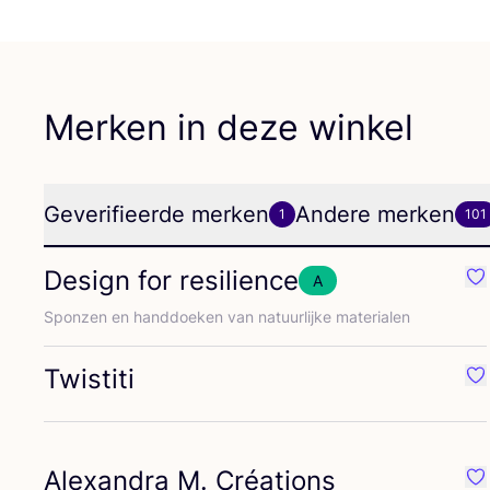
Merken in deze winkel
Geverifieerde merken
Andere merken
1
101
Design for resilience
A
Fa
Spon­zen en hand­doe­ken van natuur­lij­ke materialen
Twistiti
Fa
Alexandra M. Créations
Fa