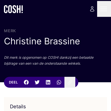
MERK
Christine Brassine
Dit merk is opge­no­men op
COSH
! dank­zij een betaal­de
bij­dra­ge van een van de onder­staan­de winkels.
DEEL
Details