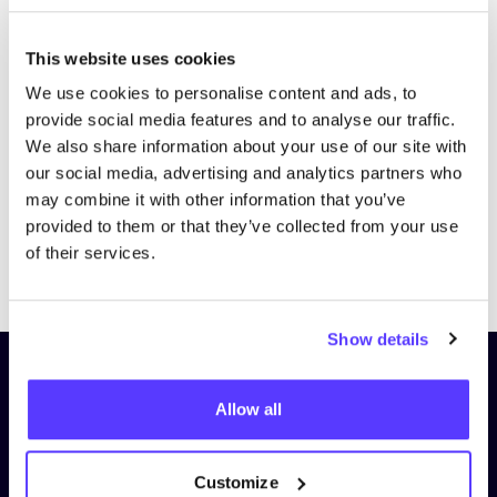
This website uses cookies
We use cookies to personalise content and ads, to
provide social media features and to analyse our traffic.
We also share information about your use of our site with
our social media, advertising and analytics partners who
may combine it with other information that you’ve
provided to them or that they’ve collected from your use
of their services.
Previous
Next
Show details
Schrijf je in op onze nieuwsbrief
Allow all
en blijf op de hoogte!
Voornaam
*
Customize