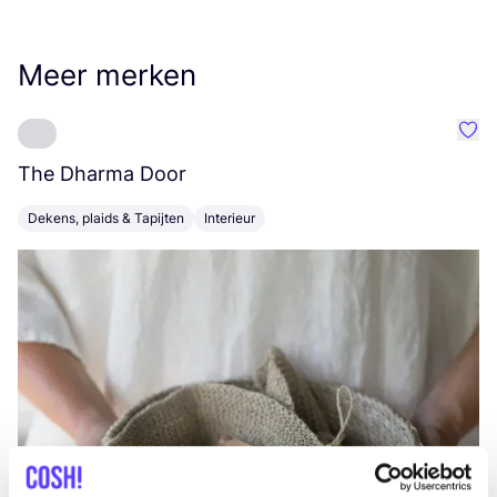
Meer merken
Favo
The Dharma Door
C
Dekens, plaids & Tapijten
Interieur
K