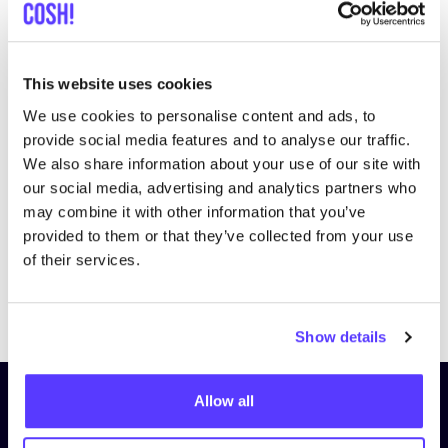
This website uses cookies
We use cookies to personalise content and ads, to
Bezoek website
provide social media features and to analyse our traffic.
We also share information about your use of our site with
our social media, advertising and analytics partners who
may combine it with other information that you’ve
provided to them or that they’ve collected from your use
of their services.
Previous
Next
Show details
Allow all
Schrijf je in op onze nieuwsbrief
en blijf op de hoogte!