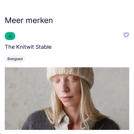
Meer merken
A
Favo
The Knitwit Stable
T
Breigoed