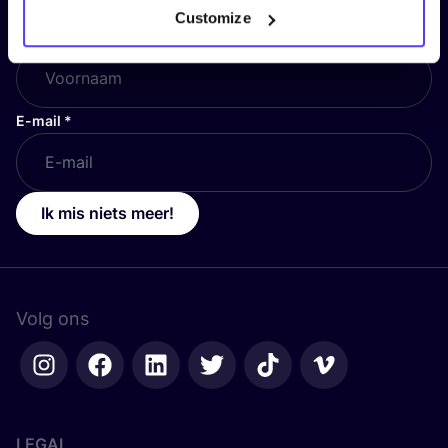
Customize
Voornaam
*
E-mail
*
Ik mis niets meer!
Volg ons
LEGAL