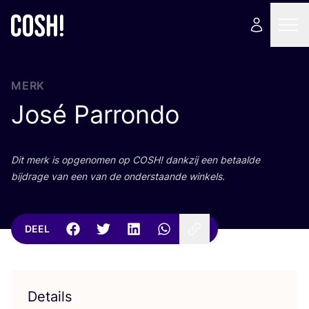
MERK
José Parrondo
Dit merk is opge­no­men op
COSH
! dank­zij een betaal­de
bij­dra­ge van een van de onder­staan­de winkels.
DEEL
Details