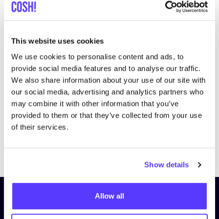
This website uses cookies
We use cookies to personalise content and ads, to
Bezoek website
provide social media features and to analyse our traffic.
We also share information about your use of our site with
our social media, advertising and analytics partners who
may combine it with other information that you’ve
provided to them or that they’ve collected from your use
of their services.
Previous
Next
Show details
Allow all
Schrijf je in op onze nieuwsbrief
en blijf op de hoogte!