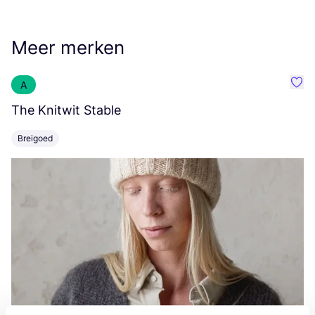
Meer merken
A
Favo
The Knitwit Stable
T
Breigoed