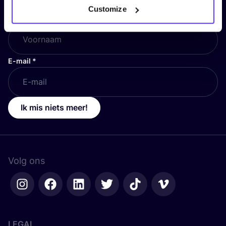
Customize
Voornaam
*
E-mail
*
Ik mis niets meer!
Volg ons
LEGAL