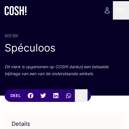
MERK
Spéculoos
Dit merk is opge­no­men op
COSH
! dank­zij een betaal­de
bij­dra­ge van een van de onder­staan­de winkels.
DEEL
Details