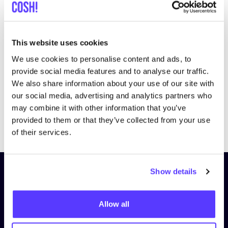
This website uses cookies
We use cookies to personalise content and ads, to
provide social media features and to analyse our traffic.
We also share information about your use of our site with
our social media, advertising and analytics partners who
may combine it with other information that you’ve
Previous
Next
provided to them or that they’ve collected from your use
of their services.
Show details
Schrijf je in op onze nieuwsbrief
en blijf op de hoogte!
Allow all
Voornaam
*