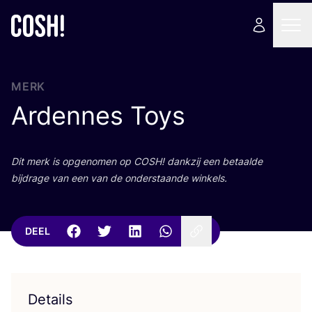
MERK
Ardennes Toys
Dit merk is opge­no­men op
COSH
! dank­zij een betaal­de
bij­dra­ge van een van de onder­staan­de winkels.
DEEL
Details