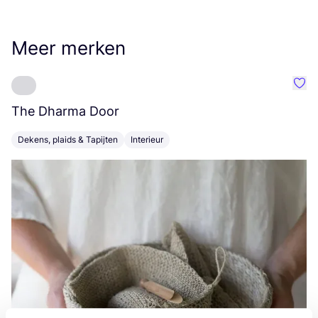
Meer merken
Favo
The Dharma Door
C
Dekens, plaids & Tapijten
Interieur
K