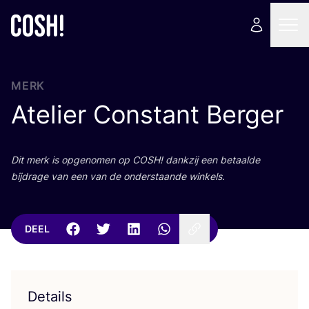
MERK
Atelier Constant Berger
Dit merk is opge­no­men op
COSH
! dank­zij een betaal­de
bij­dra­ge van een van de onder­staan­de winkels.
DEEL
Details