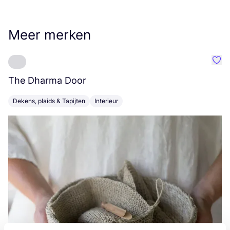
Meer merken
Favo
The Dharma Door
C
Dekens, plaids & Tapijten
Interieur
K