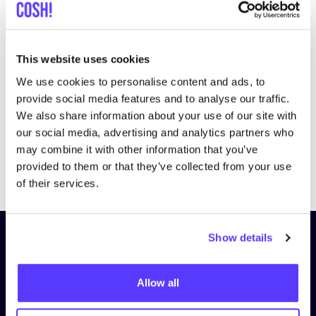
This website uses cookies
We use cookies to personalise content and ads, to
provide social media features and to analyse our traffic.
We also share information about your use of our site with
our social media, advertising and analytics partners who
may combine it with other information that you’ve
Previous
Next
provided to them or that they’ve collected from your use
of their services.
Show details
Schrijf je in op onze nieuwsbrief
en blijf op de hoogte!
Allow all
Voornaam
*