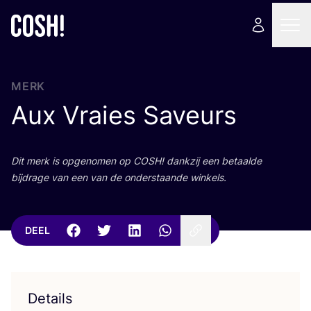
MERK
Aux Vraies Saveurs
Dit merk is opge­no­men op
COSH
! dank­zij een betaal­de
bij­dra­ge van een van de onder­staan­de winkels.
DEEL
Details