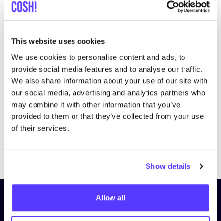
This website uses cookies
We use cookies to personalise content and ads, to
Bezoek website
provide social media features and to analyse our traffic.
We also share information about your use of our site with
our social media, advertising and analytics partners who
may combine it with other information that you’ve
provided to them or that they’ve collected from your use
of their services.
Previous
Next
Show details
Allow all
Schrijf je in op onze nieuwsbrief
en blijf op de hoogte!