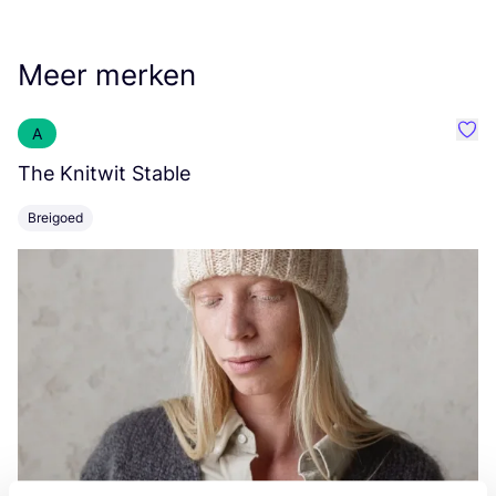
Meer merken
A
Favo
The Knitwit Stable
T
Breigoed