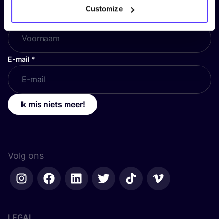
Customize
Voornaam
*
E-mail
*
Ik mis niets meer!
Volg ons
LEGAL