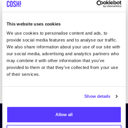
This website uses cookies
We use cookies to personalise content and ads, to
Bezoek website
provide social media features and to analyse our traffic.
We also share information about your use of our site with
our social media, advertising and analytics partners who
may combine it with other information that you’ve
provided to them or that they’ve collected from your use
of their services.
Previous
Next
Show details
Allow all
Schrijf je in op onze nieuwsbrief
en blijf op de hoogte!