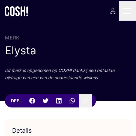
MERK
Elysta
Dit merk is opge­no­men op
COSH
! dank­zij een betaal­de
bij­dra­ge van een van de onder­staan­de winkels.
DEEL
Details