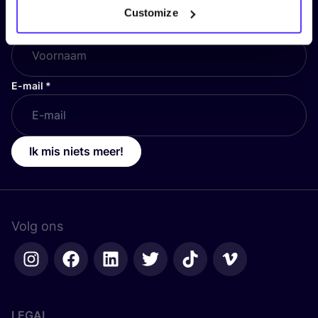
Customize
Voornaam
*
E-mail
*
Ik mis niets meer!
Volg ons
LEGAL