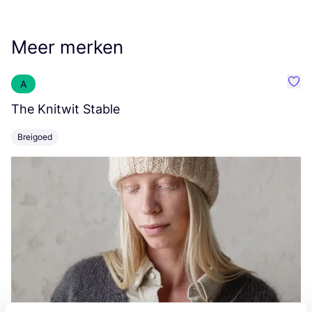
Meer merken
A
Favo
The Knitwit Stable
T
Breigoed