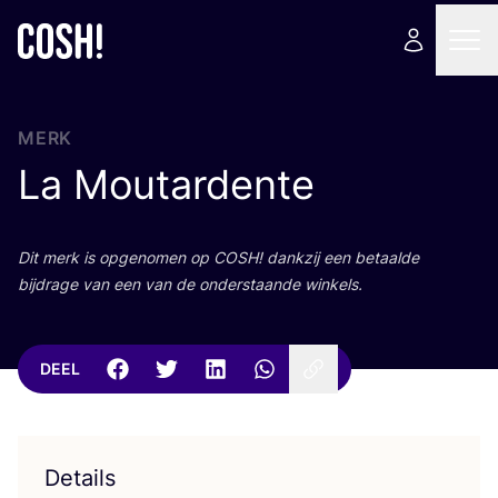
MERK
La Moutardente
Dit merk is opge­no­men op
COSH
! dank­zij een betaal­de
bij­dra­ge van een van de onder­staan­de winkels.
DEEL
Details