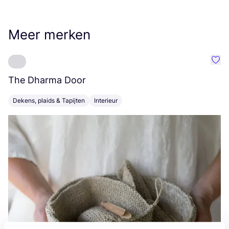
Meer merken
Favo
The Dharma Door
C
Dekens, plaids & Tapijten
Interieur
K