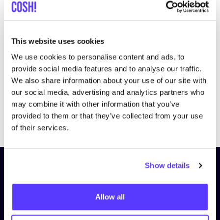
This website uses cookies
We use cookies to personalise content and ads, to
provide social media features and to analyse our traffic.
We also share information about your use of our site with
our social media, advertising and analytics partners who
may combine it with other information that you’ve
Previous
Next
provided to them or that they’ve collected from your use
of their services.
Show details
Schrijf je in op onze nieuwsbrief
en blijf op de hoogte!
Allow all
Voornaam
*