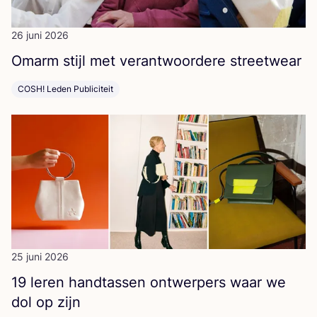
26 juni 2026
Omarm stijl met ver­ant­woor­de­re streetwear
COSH! Leden Publiciteit
25 juni 2026
19
leren hand­tas­sen ont­wer­pers waar we
dol op zijn