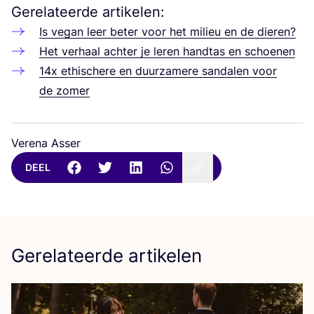
Gerelateerde artikelen:
Is vegan leer beter voor het mili­eu en de dieren?
Het ver­haal ach­ter je leren hand­tas en schoenen
14
x ethi­sche­re en duur­za­me­re san­da­len voor
de zomer
Verena Asser
DEEL
Gerelateerde artikelen