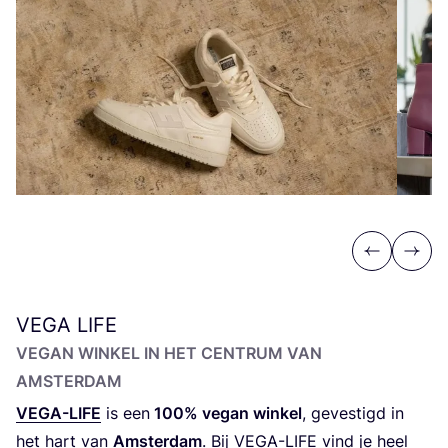
Previous
Next
VEGA
LIFE
VEGAN WIN­KEL IN HET CEN­TRUM VAN
AMSTERDAM
VEGA-LIFE
is een
100
% vegan win­kel
, geves­tigd in
het hart van
Amster­dam
. Bij
VEGA-LIFE
vind je heel