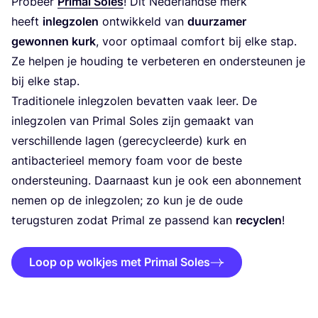
Pro­beer
Pri­mal Soles
! Dit Neder­land­se merk
heeft
inleg­zo­len
ont­wik­keld van
duur­za­mer
gewon­nen kurk
, voor opti­maal com­fort bij elke stap.
Ze hel­pen je hou­ding te ver­be­te­ren en onder­steu­nen je
bij elke stap.
Tra­di­ti­o­ne­le inleg­zo­len bevat­ten vaak leer. De
inleg­zo­len van Pri­mal Soles zijn gemaakt van
ver­schil­len­de lagen (gere­cy­cleer­de) kurk en
anti­bac­te­ri­eel memo­ry foam voor de bes­te
onder­steu­ning. Daar­naast kun je ook een abon­ne­ment
nemen op de inleg­zo­len; zo kun je de oude
terug­stu­ren zodat Pri­mal ze pas­send kan
recy­clen
!
Loop op wolkjes met Primal Soles