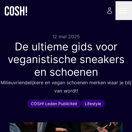
12 mei 2025
De ultieme gids voor
veganistische sneakers
en schoenen
Mili­eu­vrien­de­lij­ke­re en vegan schoe­nen mer­ken waar je blij
van wordt!
COSH! Leden Publiciteit
Lifestyle