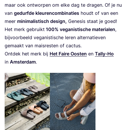
maar ook ont­wor­pen om elke dag te dra­gen. Of je nu
van
gedurf­de kleu­ren­com­bi­na­ties
houdt of van een
meer
mini­ma­lis­tisch design,
Gene­sis staat je goed!
Het merk gebruikt
100
% vega­nis­ti­sche mate­ri­a­len
,
bij­voor­beeld vega­nis­ti­sche leren alter­na­tie­ven
gemaakt van mais­res­ten of cactus.
Ont­dek het merk bij
Het Fai­re Oos­ten
en
Tal­ly-Ho
in
Amster­dam
.