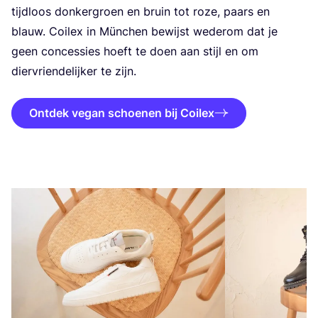
tijd­loos don­ker­groen en bruin tot roze, paars en
blauw. Coi­lex in Mün­chen bewijst weder­om dat je
geen con­ces­sies hoeft te doen aan stijl en om
dier­vrien­de­lij­ker te zijn.
Ontdek vegan schoenen bij Coilex