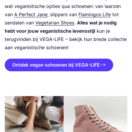
wat vega­nis­ti­sche opties qua schoe­nen: van laar­zen
van
A Per­fect Jane
, slip­pers van
Fla­mingos Life
tot
san­da­len van
Vege­ta­ri­an Shoes
.
Alles wat je nodig
hebt voor jouw vega­nis­ti­sche levens­stijl
kun je
terug­vin­den bij
VEGA-LIFE
– bekijk hun bre­de col­lec­tie
aan vega­nis­ti­sche schoenen!
Ontdek vegan schoenen bij VEGA-LIFE