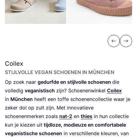
Previous
Next
Coilex
STIJL­VOL­LE VEGAN SCHOE­NEN IN MÜNCHEN
Op zoek naar
gedurf­de en stijl­vol­le schoe­nen
die
vol­le­dig
vega­nis­tisch
zijn? Schoe­nen­win­kel
Coi­lex
in
Mün­chen
heeft een tof­fe schoe­nen­col­lec­tie waar je
zeker dol op zult zijn. Met inno­va­tie­ve
schoe­nen­mer­ken zoals
nat‑
2
en
thies
in hun col­lec­tie
kun je kie­zen uit
tijd­lo­ze, modi­eu­ze en com­for­ta­be­le
vega­nis­ti­sche schoe­nen
in ver­schil­len­de kleu­ren, van