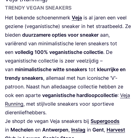
TREN­DY VEGAN SNEAKERS
Het beken­de schoe­nen­merk
Veja
is al jaren een veel
gezie­ne (vega­nis­ti­sche) snea­ker in het straat­beeld. Ze
bie­den
duur­za­me­re opties voor snea­ker
aan,
vari­ë­rend van mini­ma­lis­ti­sche leren snea­kers tot
een
vol­le­dig
100
% vega­nis­ti­sche col­lec­tie
. De
vega­nis­ti­sche col­lec­tie is zeer veel­zij­dig –
van
mini­ma­lis­ti­sche wit­te snea­kers
tot
kleur­rij­ke en
tren­dy snea­kers
, alle­maal met hun ico­ni­sche
‘
V’-
patroon. Naast hun alle­daag­se col­lec­tie heb­ben ze
ook een apar­te
vega­nis­ti­sche hard­loop­col­lec­tie
:
Veja
Run­ning
, met stijl­vol­le snea­kers voor spor­tie­ve
dierenliefhebbers.
Je shopt de vegan Veja snea­kers bij
Super­goods
in
Meche­len
en
Ant­wer­pen
,
Inslag
in
Gent
,
Har­vest