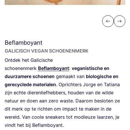
Previous
Next
Beflamboyant
GALI­CISCH VEGAN SCHOENENMERK
Ont­dek het Gali­ci­sche
schoe­nen­merk
Beflam­boy­ant
:
vega­nis­ti­sche en
duur­za­me­re schoe­nen
gemaakt van
bio­lo­gi­sche en
gere­cy­cle­de mate­ri­a­len
. Oprich­ters Jor­ge en Tati­a­na
zijn ech­te die­ren­lief­heb­bers, hou­den van de wil­de
natuur en doen aan zero was­te. Daar­om beslo­ten ze
dit merk op te rich­ten om impact te maken in de
wereld. Van coo­le snea­kers tot modi­eu­ze laar­zen, je
vindt het bij Beflamboyant.