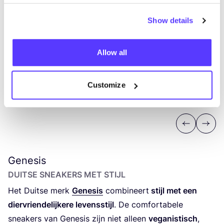
Show details
Allow all
Customize
Previous
Next
Genesis
DUIT­SE SNEA­KERS MET STIJL
Het Duit­se merk
Gene­sis
com­bi­neert
stijl met een
dier­vrien­de­lij­ke­re levens­stijl
. De com­for­ta­be­le
snea­kers van Gene­sis zijn niet alleen
vega­nis­tisch
,