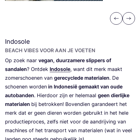
Previous
Next
Indosole
BEACH VIBES VOOR AAN JE VOETEN
Op zoek naar
vegan, duur­za­me­re slip­pers of
san­da­len
? Ont­dek
Indo­so­le
, want dit merk maakt
zomer­schoe­nen van
gere­cy­cle­de mate­ri­a­len
. De
schoe­nen wor­den
in Indo­ne­sië gemaakt van oude
auto­ban­den
. Hier­door zijn er hele­maal
geen dier­lij­ke
mate­ri­a­len
bij betrok­ken! Boven­dien garan­deert het
merk dat er geen die­ren wor­den gebruikt in het hele
pro­duc­tie­pro­ces, zelfs niet voor de aan­drij­ving van
machi­nes of het trans­port van mate­ri­a­len (wat in veel
lan­den nog steeds gebrui­ke­lijk is).