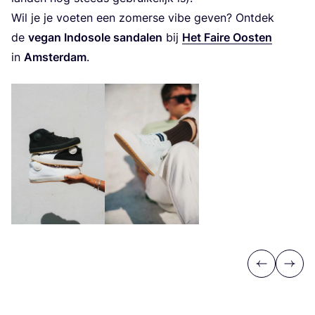
Wil je je voe­ten een zomer­se vibe geven? Ont­dek
de
vegan Indo­so­le san­da­len
bij
Het Fai­re Oos­ten
in
Amster­dam
.
Previous
Next