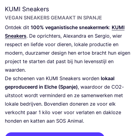
KUMI
Sneakers
VEGAN SNEA­KERS GEMAAKT IN SPANJE
Ont­dek dit
100
% vega­nis­ti­sche snea­ker­merk
:
KUMI
Snea­kers
. De oprich­ters, Alexan­dra en Ser­gio, wier
res­pect en lief­de voor die­ren, loka­le pro­duc­tie en
modern, duur­za­mer design hen ertoe bracht hun eigen
pro­ject te star­ten dat past bij hun levens­stijl en
waarden.
De schoe­nen van
KUMI
Snea­kers wor­den
lokaal
gepro­du­ceerd in Elche (Span­je)
, waar­door de CO
2
-
uit­stoot wordt ver­min­derd en ze samen­wer­ken met
loka­le bedrij­ven. Boven­dien done­ren ze voor elk
ver­kocht paar
1
kilo voer voor ver­la­ten en dak­lo­ze
hon­den en kat­ten aan
SOS
Animal.