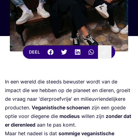
DEEL
In een wereld die steeds bewus­ter wordt van de
impact die we heb­ben op de pla­neet en die­ren, groeit
de vraag naar
‘
dier­proef­vrije’ en mili­eu­vrien­de­lij­ke­re
pro­duc­ten.
Vega­nis­ti­sche schoe­nen
zijn een goe­de
optie voor die­ge­ne die
modi­eus
wil­len zijn
zon­der dat
er die­ren­leed
aan te pas komt.
Maar het nadeel is dat
som­mi­ge vega­nis­ti­sche