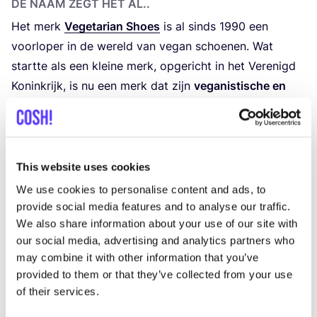
DE NAAM ZEGT HET AL..
Het merk
Vege­ta­ri­an Shoes
is al sinds
1990
een
voor­lo­per in de wereld van vegan schoe­nen. Wat
start­te als een klei­ne merk, opge­richt in het Ver­e­nigd
Konink­rijk, is nu een merk dat zijn
vega­nis­ti­sche en
ethi­scher ver­ant­woord gepro­du­ceer­de schoe­nen
wereld­wijd levert. Of je nu op zoek bent naar een
klas­sie­ke heren­schoen, een ste­vi­ge wan­del­schoen,
leu­ke loa­fers of een paar zomer san­da­len, Vege­ta­ri­an
This website uses cookies
Shoes heeft het alle­maal! Het merk gebruikt
We use cookies to personalise content and ads, to
ver­schil­len­de
natuur­lij­ke en syn­the­ti­sche
provide social media features and to analyse our traffic.
We also share information about your use of our site with
mate­ri­a­len
en zelfs inno­va­tie­ve imi­ta­ties van leer
our social media, advertising and analytics partners who
zoals
appel­leer
.
may combine it with other information that you’ve
Ont­dek de col­lec­tie Vege­ta­ri­an Shoes bij
VEGA-LIFE
provided to them or that they’ve collected from your use
in Amster­dam
.
of their services.