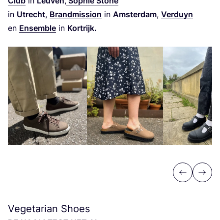
Club
in
Leu­ven
,
Sop­hie Sto­ne
in
Utrecht
,
Brand­mis­si­on
in
Amster­dam
,
Ver­duyn
en
Ensem­ble
in
Kort­rijk.
Previous
Next
Vegetarian Shoes