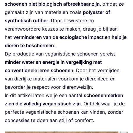
schoe­nen niet bio­lo­gisch afbreek­baar zijn
, omdat ze
gemaakt zijn van mate­ri­a­len zoals
poly­es­ter of
syn­the­tisch rub­ber
. Door bewus­te­re en
ver­ant­woor­de­re keu­zes te maken, draag je bij aan
het
ver­min­de­ren van de eco­lo­gi­sche impact en help je
die­ren te bescher­men
.
De pro­duc­tie van vega­nis­ti­sche schoe­nen ver­eist
min­der water en ener­gie in ver­ge­lij­king met
con­ven­ti­o­ne­le leren schoe­nen
. Door het ver­mij­den
van dier­lij­ke mate­ri­a­len voor­kom je die­ren­leed en
bevor­der je res­pect voor dierenwelzijn.
In dit arti­kel laten we je een aan­tal
schoe­nen­mer­ken
zien die vol­le­dig vega­nis­tisch zijn
. Ont­dek waar je de
per­fec­te vega­nis­ti­sche schoe­nen kan vin­den, zon­der
con­ces­sies te doen aan stijl of comfort.