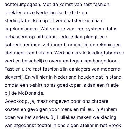
ach­ter­uit­ge­gaan. Met de komst van fast fas­hi­on
doek­ten onze Neder­land­se tex­tiel- en
kle­ding­fa­brie­ken op of ver­plaat­sten zich naar
lage­loon­lan­den. Wat volg­de was een sys­teem dat is
geba­seerd op uit­bui­ting. Iede­re dag pleegt een
katoen­boer india zelf­moord, omdat hij de reke­nin­gen
niet meer kan beta­len. Werk­ne­mers in kle­ding­fa­brie­ken
wer­ken bela­che­lij­ke over­uren tegen een hon­ger­loon.
Fast en ultra fast fas­hi­on zijn aan­ja­gers van moder­ne
sla­ver­nij. En wij hier in Neder­land hou­den dat in stand,
omdat een t‑shirt soms goed­ko­per is dan een friet­je
bij de McDonald’s.
Goed­koop, ja, maar omge­ven door onzicht­ba­re
kos­ten en gevol­gen voor mens en mili­eu. In Arn­hem
doen we het anders. Bij Hul­le­kes maken we kle­ding
van afge­dankt tex­tiel in ons eigen ate­lier in het Broek.