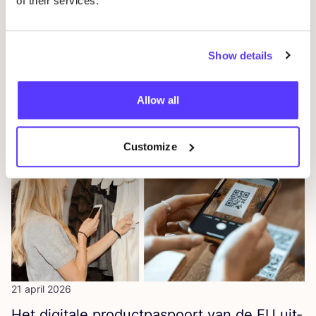
of their services.
20 mei 2026
Show details
Poli­tie­ke moties voor een beter
kledingsysteem
Allow all
Evenementen
Nieuws / Pers
Customize
21 april 2026
Het digi­ta­le pro­duct­pas­poort van de
EU
uit­