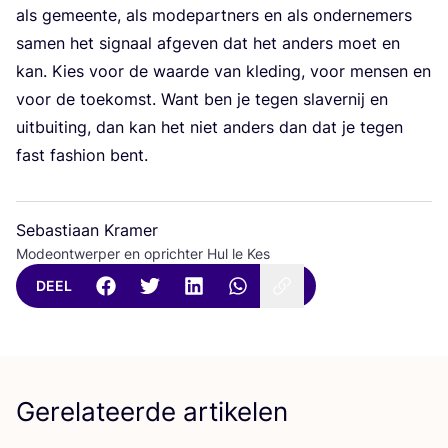
als gemeen­te, als mode­part­ners en als onder­ne­mers
samen het sig­naal afge­ven dat het anders moet en
kan. Kies voor de waar­de van kle­ding, voor men­sen en
voor de toe­komst. Want ben je tegen sla­ver­nij en
uit­bui­ting, dan kan het niet anders dan dat je tegen
fast fas­hi­on bent.
Sebastiaan Kramer
Modeontwerper en oprichter Hul le Kes
DEEL
Gerelateerde artikelen