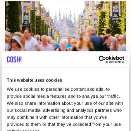
24 juli 2026
De data ach­ter cir­cu­lai­re mode in steden
This website uses cookies
UPV
Nieuws / Pers
We use cookies to personalise content and ads, to
provide social media features and to analyse our traffic.
We also share information about your use of our site with
our social media, advertising and analytics partners who
may combine it with other information that you’ve
provided to them or that they’ve collected from your use