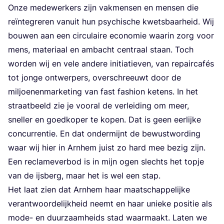
Onze mede­wer­kers zijn vak­men­sen en men­sen die
reïn­te­gre­ren van­uit hun psy­chi­sche kwets­baar­heid. Wij
bou­wen aan een cir­cu­lai­re eco­no­mie waar­in zorg voor
mens, mate­ri­aal en ambacht cen­traal staan. Toch
wor­den wij en vele ande­re ini­ti­a­tie­ven, van repair­ca­fés
tot jon­ge ont­wer­pers, over­schreeuwt door de
mil­joe­nen­mar­ke­ting van fast fas­hi­on ketens. In het
straat­beeld zie je voor­al de ver­lei­ding om meer,
snel­ler en goed­ko­per te kopen. Dat is geen eer­lij­ke
con­cur­ren­tie. En dat onder­mijnt de bewust­wor­ding
waar wij hier in Arn­hem juist zo hard mee bezig zijn.
Een recla­me­ver­bod is in mijn ogen slechts het top­je
van de ijs­berg, maar het is wel een stap.
Het laat zien dat Arn­hem haar maat­schap­pe­lij­ke
ver­ant­woor­de­lijk­heid neemt en haar unie­ke posi­tie als
mode- en duur­zaam­heids stad waar­maakt. Laten we