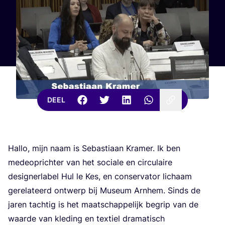
DEEL
Hal­lo, mijn naam is Sebas­ti­aan Kra­mer. Ik ben
mede­op­rich­ter van het soci­a­le en cir­cu­lai­re
desig­ner­la­bel Hul le Kes, en con­ser­va­tor lichaam
gere­la­teerd ont­werp bij Muse­um Arn­hem. Sinds de
jaren tach­tig is het maat­schap­pe­lijk begrip van de
waar­de van kle­ding en tex­tiel dra­ma­tisch