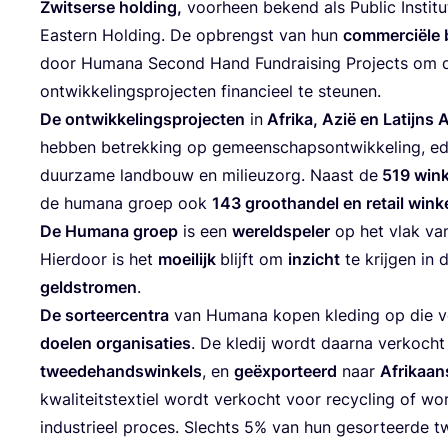
Zwit­ser­se hol­ding,
voor­heen bekend als Public Insti­tu­t
Eas­tern Hol­ding. De opbrengst van hun
com­mer­ci­ë­le b
door Huma­na Second Hand Fund­rai­sing Pro­jects om du
ont­wik­ke­lings­pro­jec­ten finan­ci­eel te steunen.
De ont­wik­ke­lings­pro­jec­ten
in
Afri­ka, Azië en Latijns A
heb­ben betrek­king op gemeen­schaps­ont­wik­ke­ling, ed
duur­za­me land­bouw en mili­eu­zorg. Naast de
519
win­
de huma­na groep ook
143
groot­han­del en retail win­k
De Huma­na groep
is een
wereld­spe­ler
op het vlak van
Hier­door is het
moei­lijk
blijft om
inzicht
te krij­gen in 
geld­stro­men
.
De sor­teer­cen­tra
van Huma­na kopen kle­ding op die v
doe­len orga­ni­sa­ties
. De kle­dij wordt daar­na ver­koch
twee­de­hands­win­kels
, en
geëx­por­teerd
naar
Afri­kaan­
kwa­li­teitst­ex­tiel wordt ver­kocht voor recy­cling of w
indu­stri­eel pro­ces. Slechts
5
% van hun gesor­teer­de twe