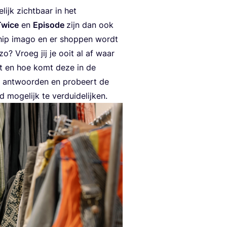
­lijk zicht­baar in het
wi­ce
en
Epi­so­de
zijn dan ook
 hip ima­go en er shop­pen wordt
zo? Vroeg jij je ooit al af waar
omt en hoe komt deze in de
 ant­woor­den en pro­beert de
 moge­lijk te verduidelijken.