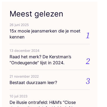
Meest gelezen
26 juni 2025
15
x mooie jeans­mer­ken die je moet
1
kennen
13 december 2024
Raad het merk? De Kerstman’s
2
“
Ondeu­gen­de” lijst in
2024
.
21 november 2022
3
Bestaat duur­zaam leer?
10 juli 2023
De illu­sie ont­ra­feld: H
&
M’s
“
Clo­se