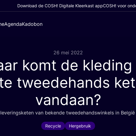
Download de COSH! Digitale Kleerkast app
COSH! voor ond
ne
Agenda
Kadobon
26 mei 2022
ar komt de kleding 
te tweedehands ke
vandaan?
le­ve­rings­ke­ten van beken­de twee­de­hands­win­kels in België
Recycle
Hergebruik