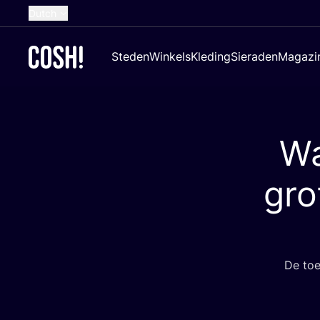
Dutch
English
Steden
Winkels
Kleding
Sieraden
Magazi
French
Spanish
German
Wa
Croatian
gro
De toe­