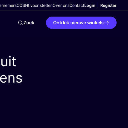
ernemers
COSH! voor steden
Over ons
Contact
Login
Register
Zoek
Ontdek nieuwe winkels
uit
tens