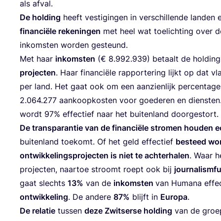
als afval.
De hol­ding
heeft ves­ti­gin­gen in ver­schil­len­de lan­den
finan­ci­ë­le reke­nin­gen
met heel wat toe­lich­ting over d
inkom­sten wor­den gesteund.
Met haar
inkom­sten
(€
8
.
992
.
939
) betaalt de hol­din
pro­jec­ten
. Haar finan­ci­ë­le rap­por­te­ring lijkt op dat v
per land. Het gaat ook om een aan­zien­lijk per­cen­ta­g
2
.
064
.
277
aan­koop­kos­ten voor goe­de­ren en dien­sten
wordt
97
% effec­tief naar het bui­ten­land doorgestort.
De trans­pa­ran­tie van de finan­ci­ë­le stro­men hou­den e
bui­ten­land toe­komt. Of het geld effec­tief
besteed wor
ont­wik­ke­lings­pro­jec­ten is niet te ach­ter­ha­len
. Waar h
pro­jec­ten, naar­toe stroomt roept ook bij
jour​na​lis​m​
gaat slechts
13
%
van de
inkom­sten
van Huma­na effec­
ont­wik­ke­ling
. De ande­re
87
%
blijft in
Euro­pa
.
De rela­tie
tus­sen
deze Zwit­ser­se hol­ding
van de groe