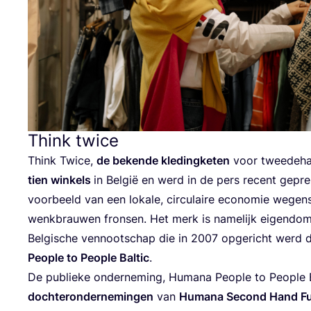
Think twice
Think Twi­ce,
de beken­de kle­ding­ke­ten
voor twee­de­ha
tien win­kels
in Bel­gië en werd in de pers recent gepre
voor­beeld van een loka­le, cir­cu­lai­re eco­no­mie wegen
wenk­brau­wen fron­sen. Het merk is name­lijk eigen­d
Bel­gi­sche ven­noot­schap die in
2007
opge­richt werd 
Peo­p­le to Peo­p­le Bal­tic
.
De publie­ke onder­ne­ming, Huma­na Peo­p­le to Peo­p­le 
doch­ter­on­der­ne­min­gen
van
Huma­na Second Hand Fund