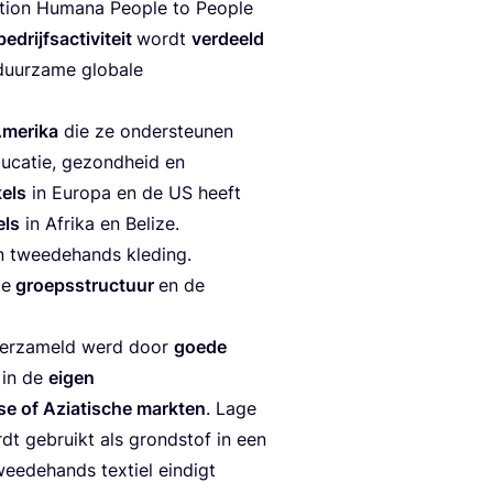
i­on Huma­na Peo­p­le to Peo­p­le
edrijfs­ac­ti­vi­teit
wordt
ver­deeld
ur­za­me glo­ba­le
me­ri­ka
die ze onder­steu­nen
u­ca­tie, gezond­heid en
kels
in Euro­pa en de
US
heeft
els
in Afri­ka en Belize.
 twee­de­hands kle­ding.
de
groeps­struc­tuur
en de
er­za­meld werd door
goe­de
t in de
eigen
se of Azi­a­ti­sche mark­ten
. Lage
ordt gebruikt als grond­stof in een
e­de­hands tex­tiel ein­digt