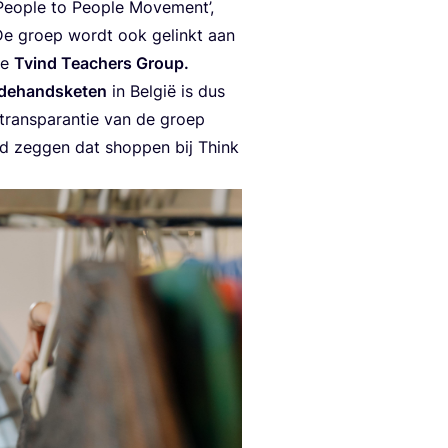
 Peo­p­le to Peo­p­le Move­ment’,
. De groep wordt ook gel­inkt aan
de
Tvind Tea­chers Group.
de­hands­ke­ten
in Bel­gië is dus
rans­pa­ran­tie van de groep
d zeg­gen dat shop­pen bij Think