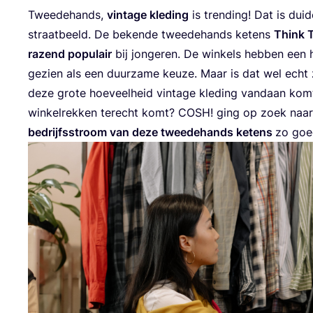
Twee­de­hands,
vin­ta­ge kle­ding
is tren­ding! Dat is dui­de
straat­beeld. De beken­de twee­de­hands ketens
Think T
razend popu­lair
bij jon­ge­ren. De win­kels heb­ben een
gezien als een duur­za­me keu­ze. Maar is dat wel echt 
deze gro­te hoe­veel­heid vin­ta­ge kle­ding van­daan k
win­kel­rek­ken terecht komt?
COSH
! ging op zoek naar
bedrijfs­stroom van deze twee­de­hands ketens
zo goed