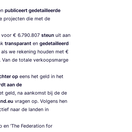
 en
publi­ceert gede­tail­leer­de
e pro­jec­ten die met de
g voor €
6
.
790
.
807
steun
uit aan
lak
trans­pa­rant
en
gede­tail­leerd
e als we reke­ning hou­den met €
. Van de tota­le ver­koop­smar­ge
ch­ter op
eens het geld in het
dt aan de
et geld, na aan­komst bij de de
fund​.eu
vra­gen op. Vol­gens hen
tief naar de lan­den in
p en
‘
The Fede­ra­ti­on for