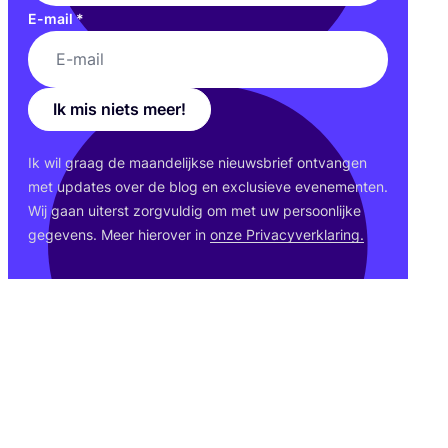
E-mail
*
Ik mis niets meer!
Ik wil graag de maan­de­lijk­se nieuws­brief ont­van­gen
met upda­tes over de blog en exclu­sie­ve eve­ne­men­ten.
Wij gaan uiterst zorg­vul­dig om met uw per­soon­lij­ke
gege­vens. Meer hier­over in
onze Pri­va­cy­ver­kla­ring.