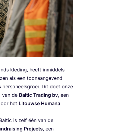
nds kle­ding, heeft inmid­dels
­zen als een toon­aan­ge­vend
s per­so­neels­groei. Dit doet onze
om van de
Bal­tic Tra­ding bv
, een
door het
Litouw­se Huma­na
Bal­tic is zelf één van de
­rai­sing Pro­jects
, een