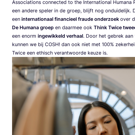
Asso­ci­a­ti­ons con­nec­ted to the Inter­na­ti­o­nal Huma­na
een ande­re spe­ler in de groep, blijft nog ondui­de­lijk
een
inter­na­ti­o­naal finan­ci­eel frau­de onder­zoek
over 
De Huma­na groep
en daar­mee ook
Think Twi­ce twee­
een enorm
inge­wik­keld ver­haal
. Door het gebrek aan t
kun­nen we bij
COSH
! dan ook niet met
100
% zeker­hei
Twi­ce een ethisch ver­ant­woor­de keu­ze is.