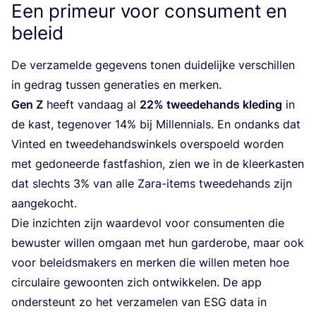
Een primeur voor consument en
beleid
De ver­za­mel­de gege­vens tonen dui­de­lij­ke ver­schil­len
in gedrag tus­sen gene­ra­ties en merken.
Gen Z
heeft van­daag al
22
% twee­de­hands kle­ding
in
de kast, tegen­over
14
% bij Mil­len­ni­als. En ondanks dat
Vin­ted en twee­de­hands­win­kels over­spoeld wor­den
met gedo­neer­de fast­fas­hi­on, zien we in de kleer­kas­ten
dat slechts
3
% van alle Zara-items twee­de­hands zijn
aangekocht.
Die inzich­ten zijn waar­de­vol voor con­su­men­ten die
bewus­ter wil­len omgaan met hun gar­de­ro­be, maar ook
voor beleids­ma­kers en mer­ken die wil­len meten hoe
cir­cu­lai­re gewoon­ten zich ont­wik­ke­len. De app
onder­steunt zo het ver­za­me­len van
ESG
data in