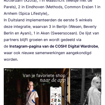
Rot­ter­dam (Xzota),
1
in Maas­tricht (Meis­je met de
Parels),
2
in Eind­ho­ven (Methods, Com­mon Era)en
1
in
Arn­hem (Spi­ca Lifestyle),.
In Duits­land imple­men­teer­den de eer­ste
5
win­kels
deze inte­gra­tie, waar­van
3
in Ber­lijn (Wesen, Bever­ly
Ber­lin en Aya­ni),
1
in Aken (Sweer­s­ocean). De lijst van
part­ners blijft groei­en en wordt gedeeld via
de
Inst­agram-pagi­na van de
COSH
! Digi­tal Ward­ro­be
,
waar ook nieu­we samen­wer­kin­gen aan­ge­kon­digd
worden.