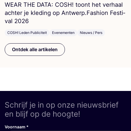
WEAR
THE
DATA
:
COSH
! toont het ver­haal
ach­ter je kle­ding op Antwerp.Fashion Fes­ti­
val
2026
COSH! Leden Publiciteit
Evenementen
Nieuws / Pers
Ontdek alle artikelen
Schrijf je in op onze nieuwsbrief
en blijf op de hoogte!
Voornaam
*