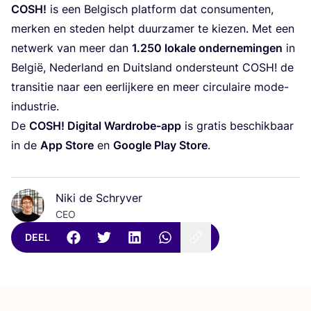
COSH
!
is een Bel­gisch plat­form dat con­su­men­ten,
mer­ken en ste­den helpt duur­za­mer te kie­zen. Met een
net­werk van meer dan
1
.
250
loka­le onder­ne­min­gen
in
Bel­gië, Neder­land en Duits­land onder­steunt
COSH
! de
tran­si­tie naar een eer­lij­ke­re en meer cir­cu­lai­re mode-
industrie.
De
COSH
! Digi­tal Ward­ro­be-app
is gra­tis beschik­baar
in de
App Sto­re
en
Goog­le Play Sto­re
.
Niki de Schryver
CEO
DEEL