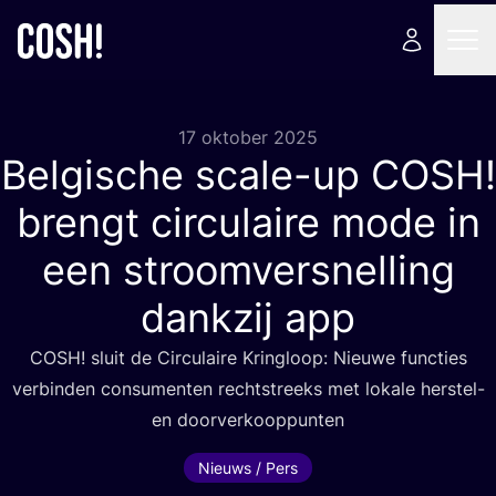
17 oktober 2025
Belgische scale-up
COSH
!
brengt circulaire mode in
een stroomversnelling
dankzij app
COSH
! sluit de Cir­cu­lai­re Kring­loop: Nieu­we func­ties
ver­bin­den con­su­men­ten recht­streeks met loka­le her­stel-
en doorverkooppunten
Nieuws / Pers