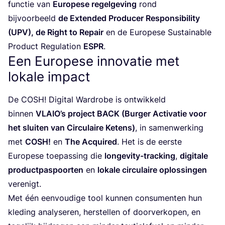
func­tie van
Euro­pe­se regel­ge­ving
rond
bij­voor­beeld
de Exten­ded Pro­du­cer Res­pon­si­bi­li­ty
(
UPV
), de Right to Repair
en de Euro­pe­se Sustai­na­ble
Pro­duct Regu­la­ti­on
ESPR
.
Een Europese innovatie met
lokale impact
De
COSH
! Digi­tal Ward­ro­be is ont­wik­keld
bin­nen
VLAIO
’s pro­ject
BACK
(Bur­ger Acti­va­tie voor
het slui­ten van Cir­cu­lai­re Ketens)
, in samen­wer­king
met
COSH
!
en
The Acqui­red
. Het is de eer­ste
Euro­pe­se toe­pas­sing die
lon­ge­vi­ty-trac­king
,
digi­ta­le
pro­duct­pas­poor­ten
en
loka­le cir­cu­lai­re oplos­sin­gen
verenigt.
Met één een­vou­di­ge tool kun­nen con­su­men­ten hun
kle­ding ana­ly­se­ren, her­stel­len of door­ver­ko­pen, en