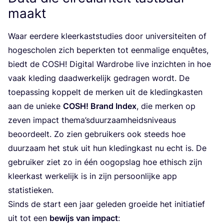
maakt
Waar eer­de­re kleer­kast­stu­dies door uni­ver­si­tei­ten of
hoge­scho­len zich beperk­ten tot een­ma­li­ge enquê­tes,
biedt de
COSH
! Digi­tal Ward­ro­be live inzich­ten in hoe
vaak kle­ding daad­wer­ke­lijk gedra­gen wordt. De
toe­pas­sing kop­pelt de mer­ken uit de kle­ding­kas­ten
aan de unie­ke
COSH
! Brand Index
, die mer­ken op
zeven impact thema’sduurzaamheidsniveaus
beoor­deelt. Zo zien gebrui­kers ook steeds hoe
duur­zaam het stuk uit hun kle­ding­kast nu echt is. De
gebrui­ker ziet zo in één oog­op­slag hoe ethisch zijn
kleer­kast wer­ke­lijk is in zijn per­soon­lij­ke app
statistieken.
Sinds de start een jaar gele­den groei­de het ini­ti­a­tief
uit tot een
bewijs van impact
: