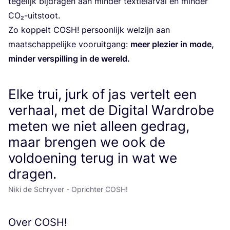
tege­lijk bij­dra­gen aan min­der tex­tiel­af­val en min­der
CO₂-uit­stoot.
Zo kop­pelt
COSH
! per­soon­lijk wel­zijn aan
maat­schap­pe­lij­ke voor­uit­gang:
meer ple­zier in mode,
min­der ver­spil­ling in de wereld.
Elke trui, jurk of jas vertelt een
verhaal, met de Digital Wardrobe
meten we niet alleen gedrag,
maar brengen we ook de
voldoening terug in wat we
dragen.
Niki de Schryver - Oprichter COSH!
Over
COSH
!