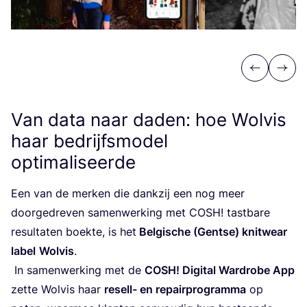
Previous
Next
Van data naar daden: hoe Wolvis
haar bedrijfsmodel
optimaliseerde
Een van de mer­ken die dank­zij een nog meer
door­ge­dre­ven samen­wer­king met
COSH
! tast­ba­re
resul­ta­ten boek­te, is het
Bel­gi­sche (Gent­se) knit­wear
label
Wol­vis
.
In samen­wer­king met de
COSH
! Digi­tal Ward­ro­be App
zet­te Wol­vis haar
resell- en repair­pro­gram­ma
op