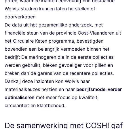
poten, waar­mee klan­ten een­vou­dig hun bestaan­de
Wol­vis-stuk­ken kun­nen laten her­stel­len of
doorverkopen.
De data uit het geza­men­lij­ke onder­zoek, met
finan­ci­ë­le steun van de pro­vin­cie Oost-Vlaan­de­ren uit
het Cir­cu­lai­re Keten pro­gram­ma, beves­tig­den
boven­dien een belang­rijk ver­moe­den bin­nen het
bedrijf: De meri­noga­ren die in de eer­ste col­lec­ties
wer­den gebruikt, ble­ken gevoe­li­ger voor pil­len en
bre­ken dan de garens van de recen­te­re col­lec­ties.
Dank­zij deze inzich­ten kon Wol­vis haar
mate­ri­aal­keu­zes her­zien en haar
bedrijfs­mo­del ver­der
opti­ma­li­se­ren
met meer focus op kwa­li­teit,
cir­cu­la­ri­teit en klantbehoud.
De samenwerking met COSH! gaf