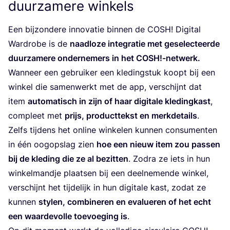
duurzamere winkels
Een bij­zon­de­re inno­va­tie bin­nen de
COSH
! Digi­tal
Ward­ro­be is de
naad­lo­ze inte­gra­tie met gese­lec­teer­de
duur­za­me­re onder­ne­mers in het
COSH
!-netwerk.
Wan­neer een gebrui­ker een kle­ding­stuk koopt bij een
win­kel die samen­werkt met de app, ver­schijnt dat
item
auto­ma­tisch in zijn of haar digi­ta­le kle­ding­kast
,
com­pleet met
prijs, pro­duct­tekst en merk­de­tails
.
Zelfs tij­dens het onli­ne win­ke­len kun­nen con­su­men­ten
in één oog­op­slag zien
hoe een nieuw item zou pas­sen
bij de kle­ding die ze al bezit­ten
. Zodra ze iets in hun
win­kel­mand­je plaat­sen bij een deel­ne­men­de win­kel,
ver­schijnt het tij­de­lijk in hun digi­ta­le kast, zodat ze
kun­nen
sty­len, com­bi­ne­ren en eva­lu­e­ren of het echt
een waar­de­vol­le toe­voe­ging is
.