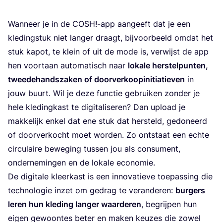
Wan­neer je in de
COSH
!-app aan­geeft dat je een
kle­ding­stuk niet lan­ger draagt, bij­voor­beeld omdat het
stuk kapot, te klein of uit de mode is, ver­wijst de app
hen voort­aan auto­ma­tisch naar
loka­le her­stel­pun­ten,
twee­de­hands­za­ken of door­ver­koop­i­ni­ti­a­tie­ven
in
jouw buurt. Wil je deze func­tie gebrui­ken zon­der je
hele kle­ding­kast te digi­ta­li­se­ren? Dan upload je
mak­ke­lijk enkel dat ene stuk dat her­steld, gedo­neerd
of door­ver­kocht moet wor­den. Zo ont­staat een ech­te
cir­cu­lai­re bewe­ging tus­sen jou als con­su­ment,
onder­ne­min­gen en de loka­le economie.
De digi­ta­le kleer­kast is een inno­va­tie­ve toe­pas­sing die
tech­no­lo­gie inzet om gedrag te ver­an­de­ren:
bur­gers
leren hun kle­ding lan­ger waar­de­ren
, begrij­pen hun
eigen gewoon­tes beter en maken keu­zes die zowel