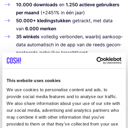
10
.
000
down­lo­ads
en
1
.
250
actie­ve gebrui­kers
per maand
(+
2451
% in één jaar)
50
.
000
+ kle­ding­stuk­ken
getrackt, met data
van
6
.
000
mer­ken
35
win­kels
vol­le­dig ver­bon­den, waar­bij aan­koop­
da­ta auto­ma­tisch in de app van de reeds gecon­
nec­teer­de gebrui­ker terechtkomt
1
.
200
loka­le onder­ne­mers in Bel­gië, Neder­land
en Duits­land
, van her­ste­la­te­liers tot swaps en
kledingbibliotheken
This website uses cookies
We use cookies to personalise content and ads, to
We zien overduidelijk dat fast
provide social media features and to analyse our traffic.
We also share information about your use of our site with
fashion gemiddeld, maar drie tot
our social media, advertising and analytics partners who
zeven keer gedragen wordt,
may combine it with other information that you’ve
terwijl tijdloze slow fashion
provided to them or that they’ve collected from your use