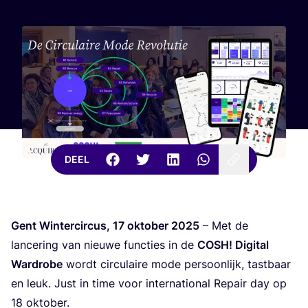
DEEL
Gent Win­ter­cir­cus,
17
okto­ber
2025
– Met de
lan­ce­ring van nieu­we func­ties in de
COSH
! Digi­tal
Ward­ro­be
wordt cir­cu­lai­re mode per­soon­lijk, tast­baar
en leuk. Just in time voor inter­na­ti­o­nal Repair day op
18
okto­ber.