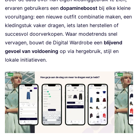
erva­ren gebrui­kers een
dop­ami­ne­boost
bij elke klei­ne
voor­uit­gang: een nieu­we out­fit com­bi­na­tie maken, een
kle­ding­stuk vaker dra­gen, iets laten her­stel­len of
suc­ces­vol door­ver­ko­pen. Waar mode­trends snel
ver­va­gen, bouwt de Digi­tal Ward­ro­be een
blij­vend
gevoel van vol­doe­ning
op via her­ge­bruik, stijl en
loka­le initiatieven.