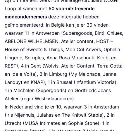
Op dit moment werkt de vol­le­di­ge cir­cu­lai­re
COSH
!
Loop al samen met
50
voor­uit­stre­ven­de
mode­on­der­ne­mers
deze inte­gra­tie heb­ben
geïm­ple­men­teerd. In Bel­gië kan je er
30
vin­den,
waar­van
11
in Ant­wer­pen (Supers­goods, Bin­ti, Chlues,
ABE­LO­NE
WIL­HELM­SEN
, Ate­lier con­tent,
HOST
–
Hou­se of Sweets
&
Things, Mon Col Anvers, Ophe­lia
Lin­ge­rie, Scru­ples, Anna Rosa Moschou­ti, Kibi­bi en
REST
),
4
in Gent (Wol­vis, Ate­lier Con­tent, Ter­ra Cot­ta
en Ida e Vol­ta),
3
in Lim­burg (My Melo­na­de, Jan­ne
Lan­duyt en
KNAP
),
1
in Brus­sel (Infan­ti­um Vic­to­ria),
1
in Meche­len (Super­goods) en God­frieds Jeans
Ate­lier (regio West-Vlaanderen).
In Neder­land vind je er
10
, waar­van
3
in Amster­dam
(Iris Nij­en­huis, Jula­has en The Knit­wit Sta­ble),
2
in
Utrecht (
MUSA
Inti­ma­tes en Sop­hie Sto­ne),
1
in