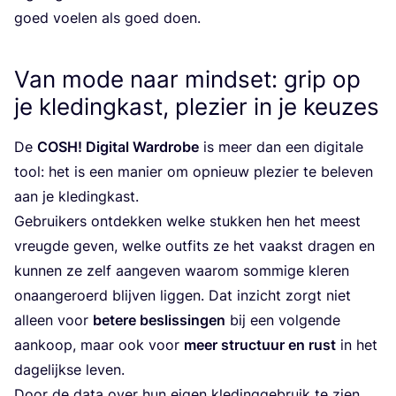
goed voe­len als goed doen.
Van mode naar mindset: grip op
je kledingkast, plezier in je keuzes
De
COSH
! Digi­tal Ward­ro­be
is meer dan een digi­ta­le
tool: het is een manier om opnieuw ple­zier te bele­ven
aan je kle­ding­kast.
Gebrui­kers ont­dek­ken wel­ke stuk­ken hen het meest
vreug­de geven, wel­ke out­fits ze het vaakst dra­gen en
kun­nen ze zelf aan­ge­ven waar­om som­mi­ge kle­ren
onaan­ge­roerd blij­ven lig­gen. Dat inzicht zorgt niet
alleen voor
bete­re beslis­sin­gen
bij een vol­gen­de
aan­koop, maar ook voor
meer struc­tuur en rust
in het
dage­lijk­se leven.
Door de data over hun eigen kle­ding­ge­bruik te zien,