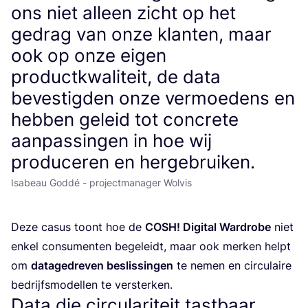
ons niet alleen zicht op het
gedrag van onze klanten, maar
ook op onze eigen
productkwaliteit, de data
bevestigden onze vermoedens en
hebben geleid tot concrete
aanpassingen in hoe wij
produceren en hergebruiken.
Isabeau Goddé - projectmanager Wolvis
Deze casus toont hoe de
COSH
! Digi­tal Ward­ro­be
niet
enkel con­su­men­ten bege­leidt, maar ook mer­ken helpt
om
data­ge­dre­ven beslis­sin­gen
te nemen en cir­cu­lai­re
bedrijfs­mo­del­len te versterken.
Data die circulariteit tastbaar