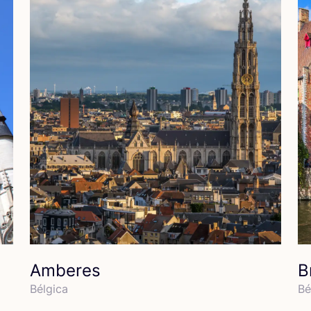
Amberes
B
Bél­gi­ca
Bél