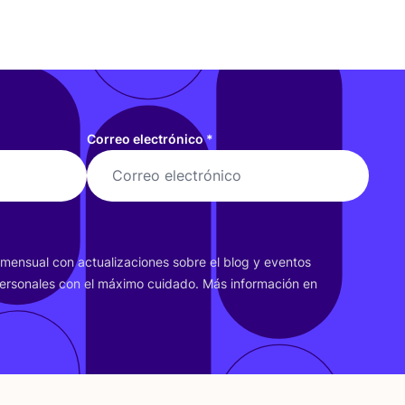
Correo electrónico
*
r men­sual con actua­li­za­cio­nes sobre el blog y even­tos
er­so­na­les con el máxi­mo cui­da­do. Más infor­ma­ción en