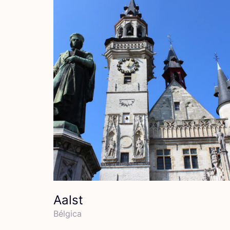
Aalst
Bél­gi­ca