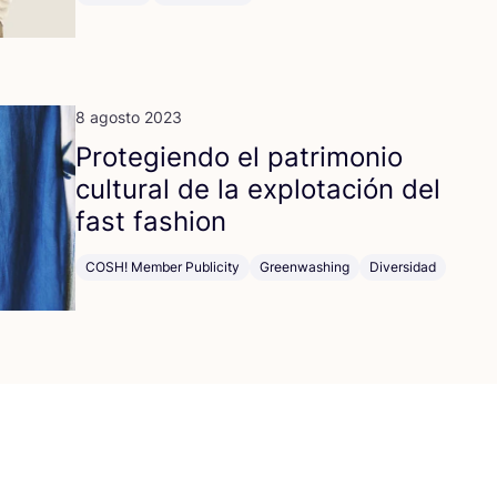
8 agosto 2023
Pro­te­gien­do el patri­mo­nio
cul­tu­ral de la explo­ta­ción del
fast fashion
COSH! Member Publicity
Greenwashing
Diversidad
a