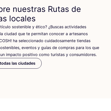
re nuestras Rutas de
s locales
ícu­lo sos­te­ni­ble y éti­co? ¿Bus­cas acti­vi­da­des
 la ciu­dad que te per­mi­tan cono­cer a arte­sa­nos
COSH
! ha selec­cio­na­do cui­da­do­sa­men­te tien­das
sos­te­ni­bles, even­tos y guías de com­pras para los que
 un impac­to posi­ti­vo como turis­tas y consumidores.
todas las ciudades