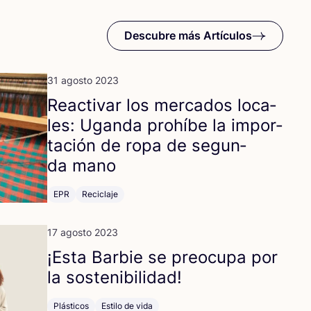
Descubre más Artículos
31 agosto 2023
Reac­ti­var los mer­ca­dos loca­
les: Ugan­da prohí­be la impor­
ta­ción de ropa de segun­
da mano
EPR
Reciclaje
17 agosto 2023
¡Esta Bar­bie se preo­cu­pa por
la sostenibilidad!
Plásticos
Estilo de vida