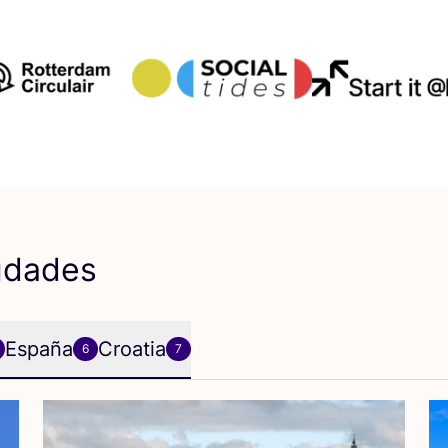
udades
España
Croatia
6
7