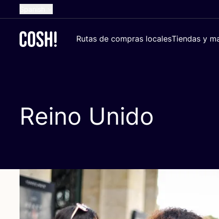
Spanish
English
Rutas de compras locales
Tiendas y ma
Dutch
French
German
Croatian
Reino Unido