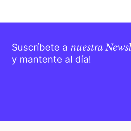
nuestra Newsl
Suscríbete a
y mantente al día!