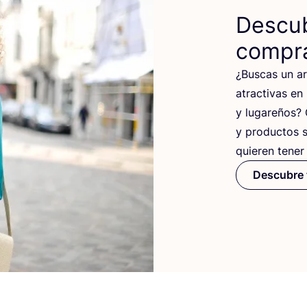
Descub
compra
¿Bus­cas un art
atrac­ti­vas en
y luga­re­ños?
y pro­duc­tos 
quie­ren tener
Descubre 