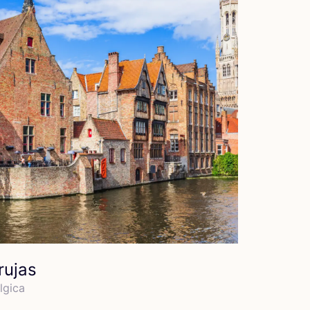
rujas
­gi­ca