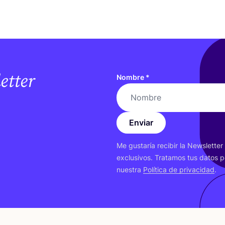
etter
Nombre
*
Enviar
Me gus­ta­ría reci­bir la News­let­te
exclu­si­vos. Tra­ta­mos tus datos p
nues­tra
Polí­ti­ca de pri­va­ci­dad
.