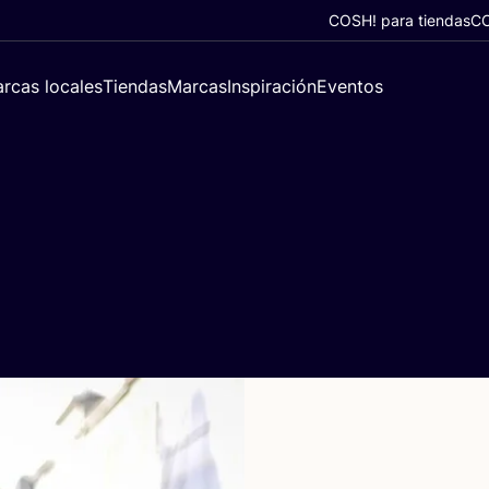
COSH! para tiendas
CO
rcas locales
Tiendas
Marcas
Inspiración
Eventos