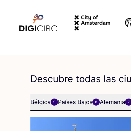
Descubre todas las ci
Bélgica
Países Bajos
Alemania
9
8
7