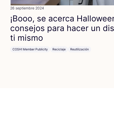
26 septiembre 2024
¡Booo, se acer­ca Hallo­wee
con­se­jos para hacer un dis
ti mismo
COSH! Member Publicity
Reciclaje
Reutilización