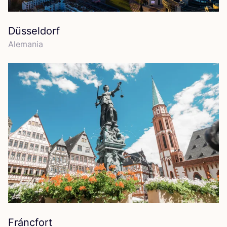
Düsseldorf
Ale­ma­nia
Fráncfort