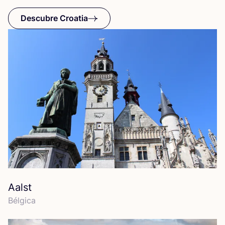
Descubre Croatia
Aalst
Bél­gi­ca