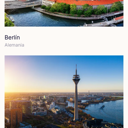
Berlín
Ale­ma­nia