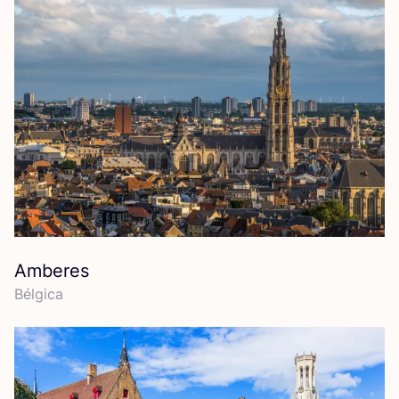
Amberes
Bél­gi­ca