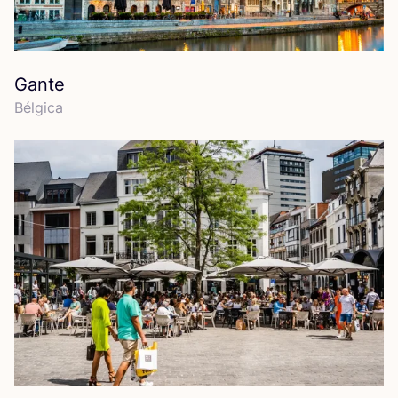
Gante
Bél­gi­ca