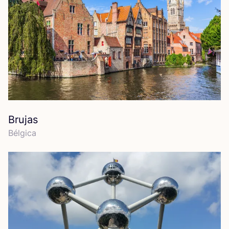
Brujas
Bél­gi­ca