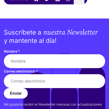
nuestra Newsletter
Suscríbete a
y mantente al día!
Nombre
*
Correo electrónico
*
Enviar
Me gus­ta­ría reci­bir la News­let­ter men­sual con actua­li­za­cio­nes