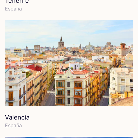
Tenerife
Espa­ña
Valencia
Espa­ña