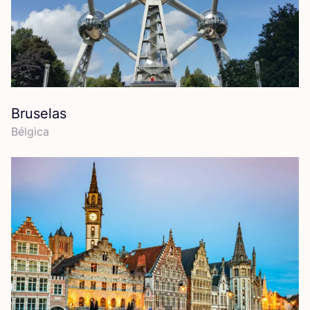
Bruselas
Bél­gi­ca