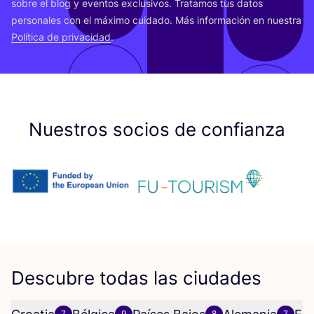
sobre el blog y even­tos exclu­si­vos. Tra­ta­mos tus datos
per­so­na­les con el máxi­mo cui­da­do. Más infor­ma­ción en nues­tra
Polí­ti­ca de pri­va­ci­dad
.
Nuestros socios de confianza
Descubre todas las ciudades
7
9
8
7