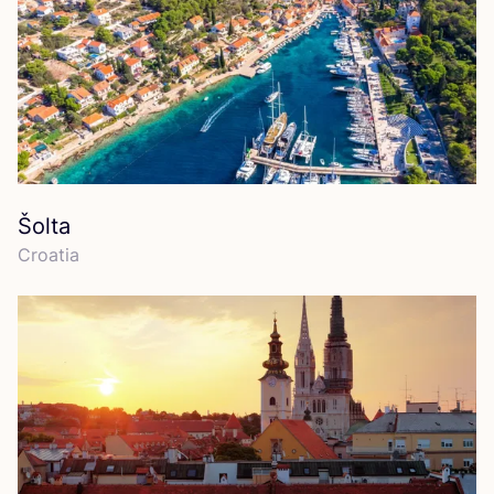
Šolta
Croa­tia