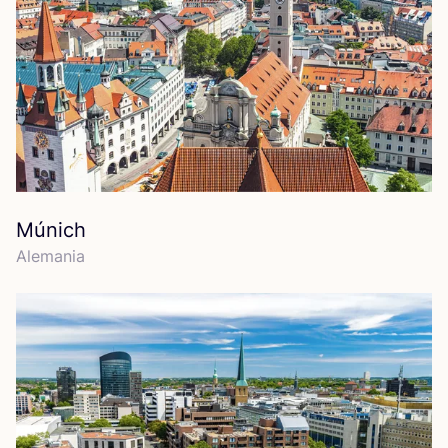
Múnich
Ale­ma­nia