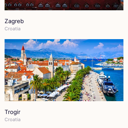
Zagreb
Croa­tia
Trogir
Croa­tia