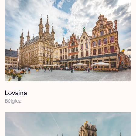
Lovaina
Bél­gi­ca