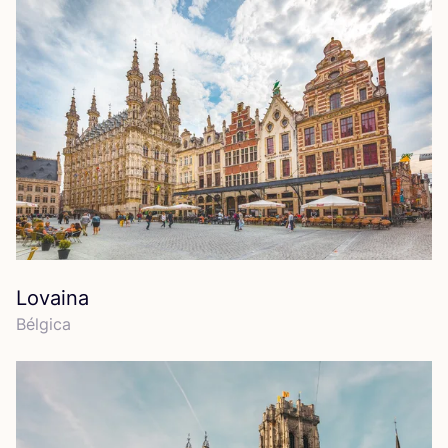
Lovaina
Bél­gi­ca