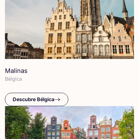
Malinas
Bél­gi­ca
Descubre Bélgica