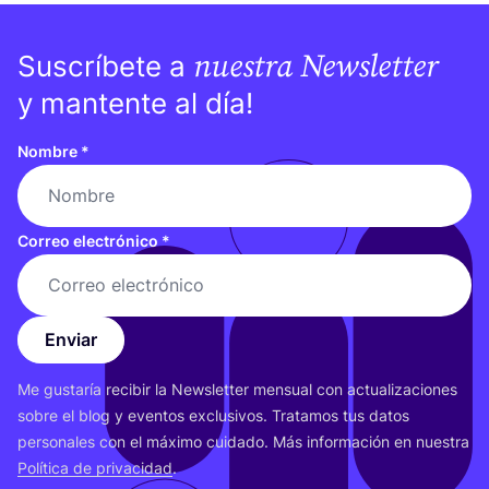
nuestra Newsletter
Suscríbete a
y mantente al día!
Nombre
*
Correo electrónico
*
Enviar
Me gus­ta­ría reci­bir la News­let­ter men­sual con actua­li­za­cio­nes
sobre el blog y even­tos exclu­si­vos. Tra­ta­mos tus datos
per­so­na­les con el máxi­mo cui­da­do. Más infor­ma­ción en nues­tra
Polí­ti­ca de pri­va­ci­dad
.