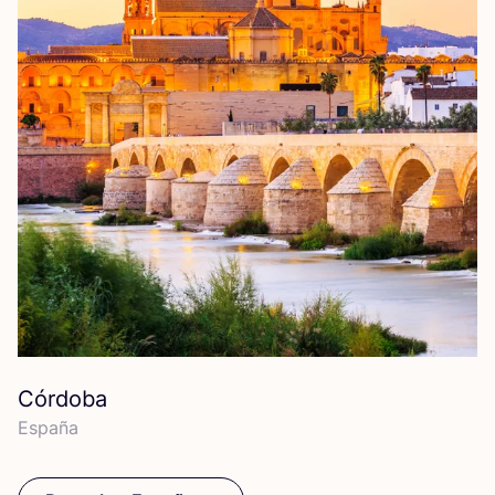
Córdoba
Espa­ña