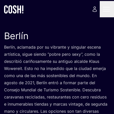
Berlín
Ber­lín, acla­ma­da por su vibran­te y sin­gu­lar esce­na
artís­ti­ca, sigue sien­do
“
pobre pero sexy”, como la
des­cri­bió cari­ño­sa­men­te su anti­guo alcal­de Klaus
Wowe­reit. Esto no ha impe­di­do que la ciu­dad emer­ja
como una de las más sos­te­ni­bles del mun­do. En
agos­to de
2021
, Ber­lín entró a for­mar par­te del
Con­se­jo Mun­dial de Turis­mo Sos­te­ni­ble. Des­cu­bra
cara­va­nas reci­cla­das, res­tau­ran­tes con cero resi­duos
e innu­me­ra­bles tien­das y mar­cas vin­ta­ge, de segun­da
mano y cir­cu­la­res. Las opcio­nes son tan diver­sas