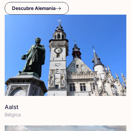
Descubre Alemania
Aalst
Bél­gi­ca