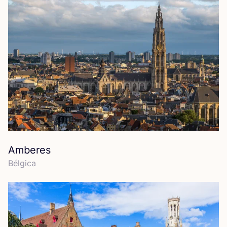
Amberes
Bél­gi­ca