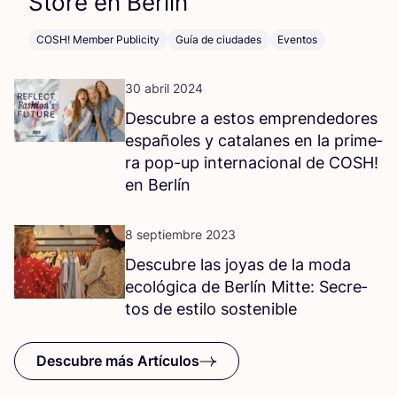
Sto­re en Berlín
COSH! Member Publicity
Guía de ciudades
Eventos
30 abril 2024
Des­cu­bre a estos empren­de­do­res
espa­ño­les y cata­la­nes en la pri­me­
ra pop-up inter­na­cio­nal de
COSH
!
en Berlín
8 septiembre 2023
Des­cu­bre las joyas de la moda
eco­ló­gi­ca de Ber­lín Mit­te: Secre­
tos de esti­lo sostenible
Descubre más Artículos