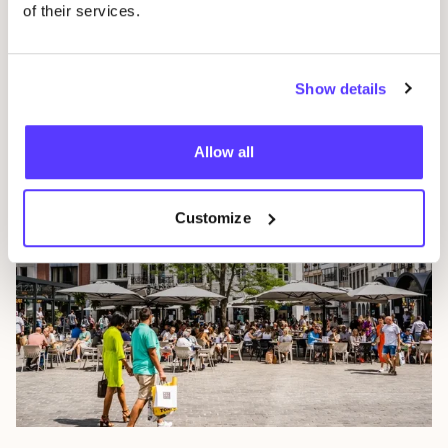
of their services.
Gante
Show details
Bél­gi­ca
Allow all
Customize