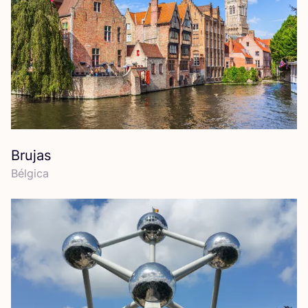
Brujas
Bél­gi­ca