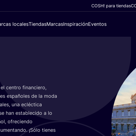
COSH! para tiendas
CO
rcas locales
Tiendas
Marcas
Inspiración
Eventos
l cen­tro finan­cie­ro,
n­tes espa­ño­les de la moda
les, una ecléc­ti­ca
e han esta­ble­ci­do a lo
ol, ofre­cien­do
 aumen­tan­do. ¡Sólo tie­nes