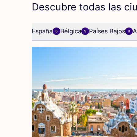
Descubre todas las ci
España
Bélgica
Países Bajos
A
6
9
8