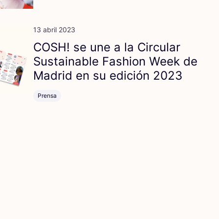
13 abril 2023
COSH
! se une a la Cir­cu­lar
Sus­tai­na­ble Fashion Week de
Madrid en su edi­ción
2023
Prensa