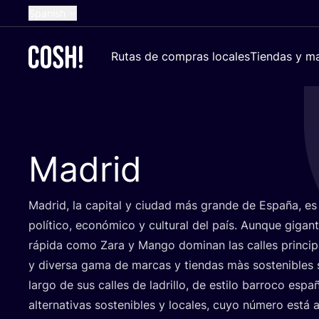
Spanish
English
Rutas de compras locales
Tiendas y ma
Dutch
French
German
Croatian
Madrid
Madrid, la capi­tal y ciu­dad más gran­de de Espa­ña, es e
polí­ti­co, eco­nó­mi­co y cul­tu­ral del país. Aun­que giga
rápi­da como Zara y Man­go domi­nan las calles prin­ci­pa­
y diver­sa gama de mar­cas y tien­das màs sos­te­ni­bles s
lar­go de sus calles de ladri­llo, de esti­lo barro­co espa­ñ
alter­na­ti­vas sos­te­ni­bles y loca­les, cuyo núme­ro está