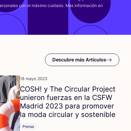
er­so­na­les con el máxi­mo cui­da­do. Más infor­ma­ción en
Descubre más Artículos
18 mayo 2023
COSH
! y The Cir­cu­lar Pro­ject
unie­ron fuer­zas en la
CSFW
Madrid
2023
para pro­mo­ver
la moda cir­cu­lar y sostenible
Prensa