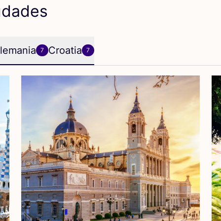
udades
lemania
Croatia
7
7