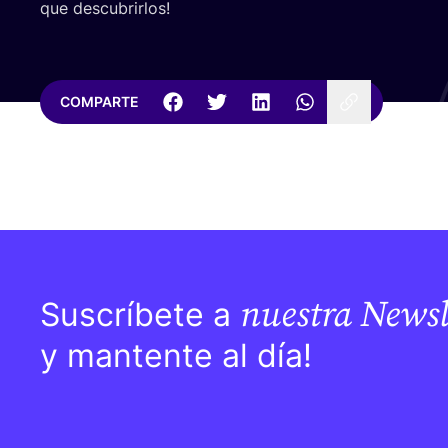
que descubrirlos!
COMPARTE
nuestra Newsl
Suscríbete a
y mantente al día!