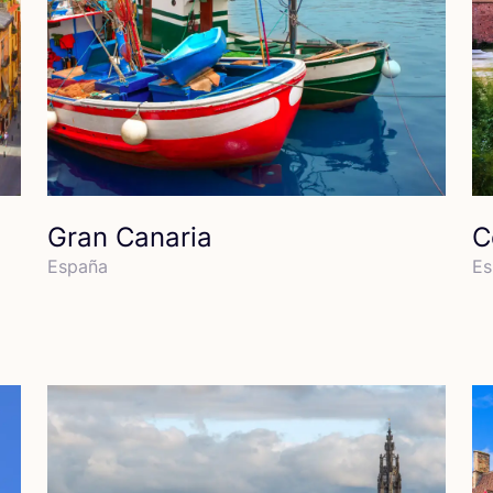
Gran Canaria
C
Espa­ña
Es