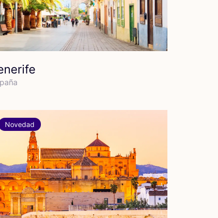
enerife
pa­ña
Novedad