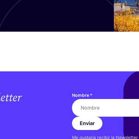
etter
Nombre
*
Enviar
Me gus­ta­ría reci­bir la News­let­te