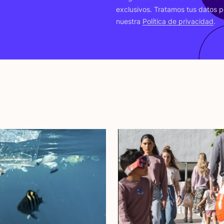
exclu­si­vos. Tra­ta­mos tus datos p
nues­tra
Polí­ti­ca de pri­va­ci­dad
.