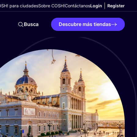
SH! para ciudades
Sobre COSH!
Contáctanos
Login
Register
Busca
Descubre más tiendas