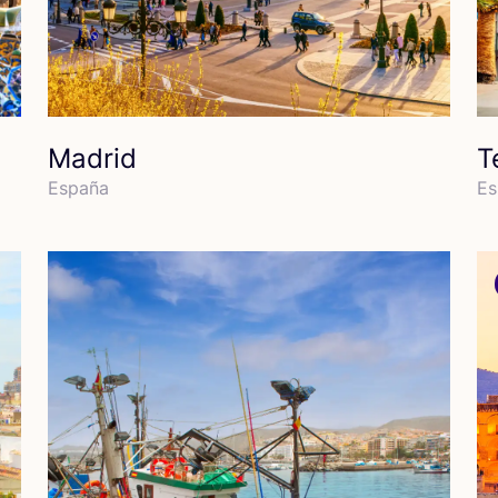
Madrid
T
Espa­ña
Es