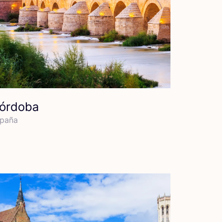
órdoba
pa­ña