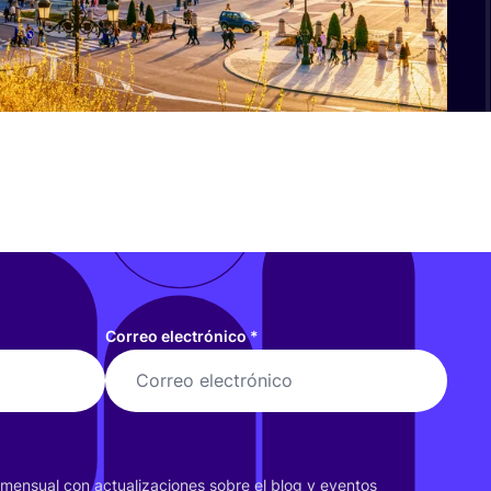
Correo electrónico
*
r men­sual con actua­li­za­cio­nes sobre el blog y even­tos