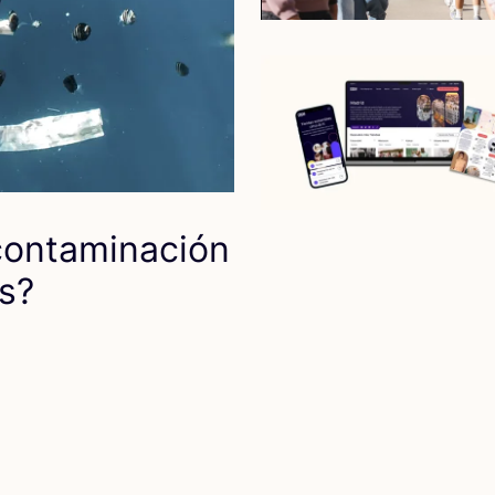
n­ta­mi­na­ción
os?