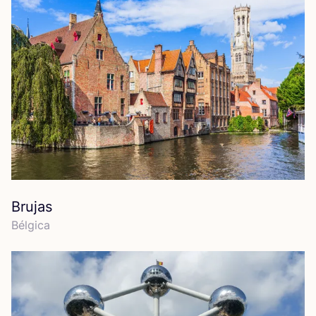
Brujas
Bél­gi­ca