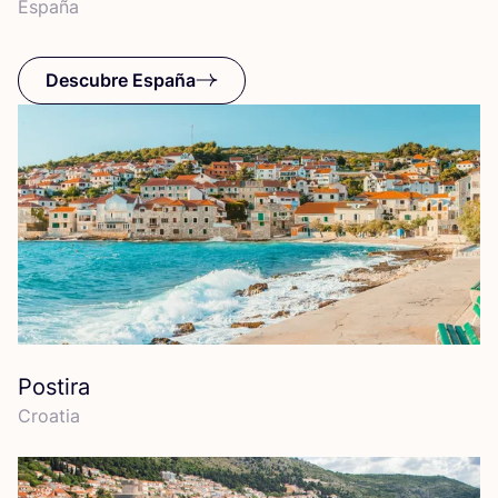
Espa­ña
Descubre España
Postira
Croa­tia