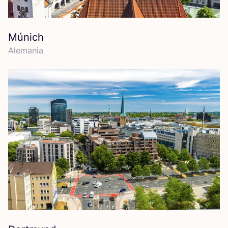
Múnich
Ale­ma­nia