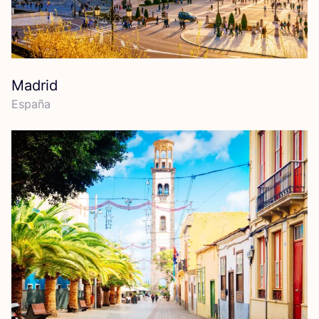
Madrid
Espa­ña