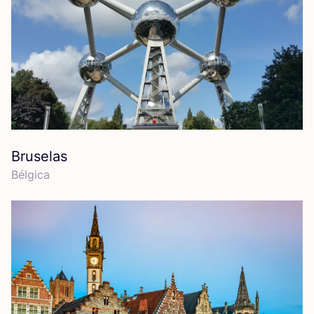
Bruselas
Bél­gi­ca