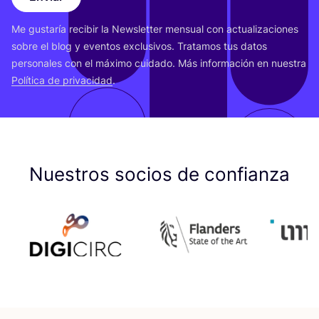
Me gus­ta­ría reci­bir la News­let­ter men­sual con actua­li­za­cio­nes
sobre el blog y even­tos exclu­si­vos. Tra­ta­mos tus datos
per­so­na­les con el máxi­mo cui­da­do. Más infor­ma­ción en nues­tra
Polí­ti­ca de pri­va­ci­dad
.
Nuestros socios de confianza