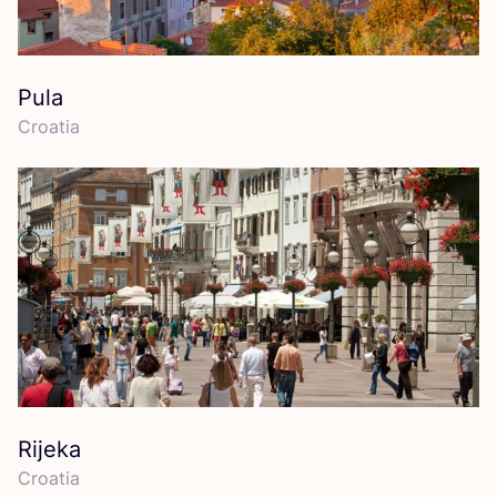
Pula
Croa­tia
Rijeka
Croa­tia