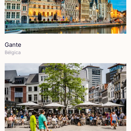
Gante
Bél­gi­ca