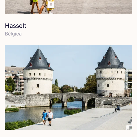
Hasselt
Bél­gi­ca