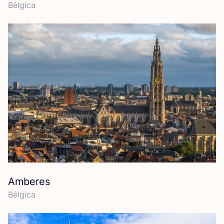
Bél­gi­ca
Amberes
Bél­gi­ca