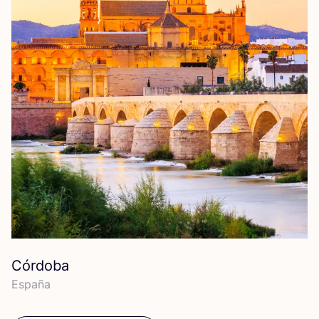
Córdoba
Espa­ña