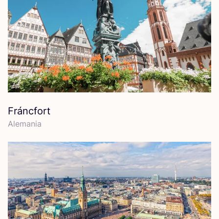
Fráncfort
Ale­ma­nia