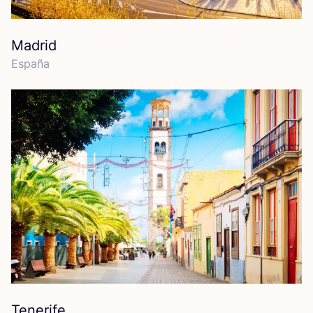
Madrid
Espa­ña
Tenerife