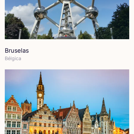
Bruselas
Bél­gi­ca