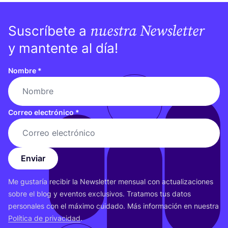
nuestra Newsletter
Suscríbete a
y mantente al día!
Nombre
*
Correo electrónico
*
Enviar
Me gus­ta­ría reci­bir la News­let­ter men­sual con actua­li­za­cio­nes
sobre el blog y even­tos exclu­si­vos. Tra­ta­mos tus datos
per­so­na­les con el máxi­mo cui­da­do. Más infor­ma­ción en nues­tra
Polí­ti­ca de pri­va­ci­dad
.