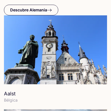
Descubre Alemania
Aalst
Bél­gi­ca