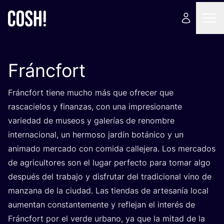
Fráncfort
Fránc­fort tie­ne mucho más que ofre­cer que
ras­ca­cie­los y finan­zas, con una impre­sio­nan­te
varie­dad de museos y gale­rías de renom­bre
inter­na­cio­nal, un her­mo­so jar­dín botá­ni­co y un
ani­ma­do mer­ca­do con comi­da calle­je­ra. Los mer­ca­dos
de agri­cul­to­res son el lugar per­fec­to para tomar algo
des­pués del tra­ba­jo y dis­fru­tar del tra­di­cio­nal vino de
man­za­na de la ciu­dad. Las tien­das de arte­sa­nía local
aumen­tan cons­tan­te­men­te y refle­jan el inte­rés de
Fránc­fort por el ver­de urbano, ya que la mitad de la