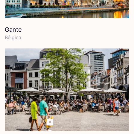
Gante
Bél­gi­ca