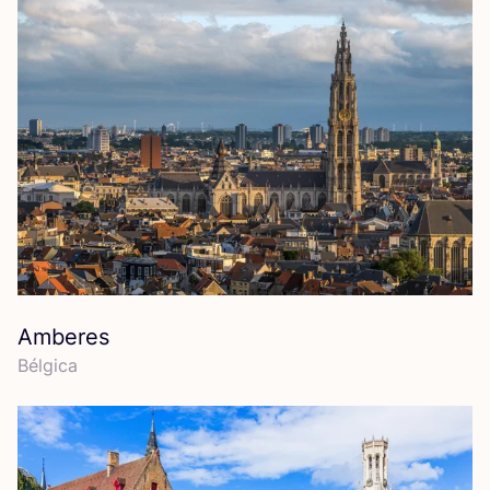
Amberes
Bél­gi­ca