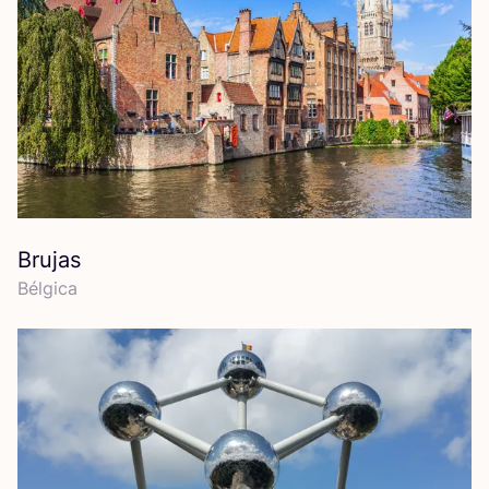
Brujas
Bél­gi­ca