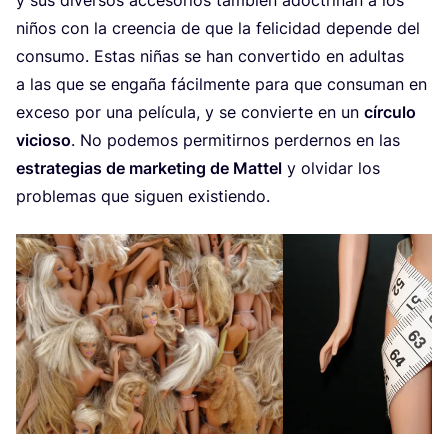
y sus diver­sos acce­so­rios tam­bién adoc­tri­nan a los
niños con la creen­cia de que la feli­ci­dad depen­de del
con­su­mo. Estas niñas se han con­ver­ti­do en adul­tas
a las que se enga­ña fácil­men­te para que con­su­man en
exce­so por una pelí­cu­la, y se con­vier­te en un
círcu­lo
vicio­so
. No pode­mos per­mi­tir­nos per­der­nos en las
estra­te­gias de mar­ke­ting de Mat­tel
y olvi­dar los
pro­ble­mas que siguen existiendo.