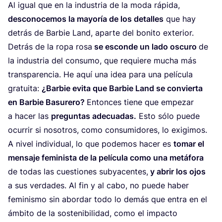
Al igual que en la indus­tria de la moda rápi­da,
des­co­no­ce­mos la mayo­ría de los deta­lles
que hay
detrás de Bar­bie Land, apar­te del boni­to exte­rior.
Detrás de la ropa rosa
se escon­de un lado oscu­ro
de
la indus­tria del con­su­mo, que requie­re mucha más
trans­pa­ren­cia. He aquí una idea para una pelí­cu­la
gra­tui­ta:
¿Bar­bie evi­ta que Bar­bie Land se con­vier­ta
en Bar­bie Basu­re­ro?
Enton­ces tie­ne que empe­zar
a hacer las
pre­gun­tas ade­cua­das.
Esto sólo pue­de
ocu­rrir si noso­tros, como con­su­mi­do­res, lo exigimos.
A nivel indi­vi­dual, lo que pode­mos hacer es
tomar el
men­sa­je femi­nis­ta de la pelí­cu­la como una metá­fo­ra
de todas las cues­tio­nes sub­ya­cen­tes,
y abrir los ojos
a sus ver­da­des. Al fin y al cabo, no pue­de haber
femi­nis­mo sin abor­dar todo lo demás que entra en el
ámbi­to de la sos­te­ni­bi­li­dad, como el impac­to