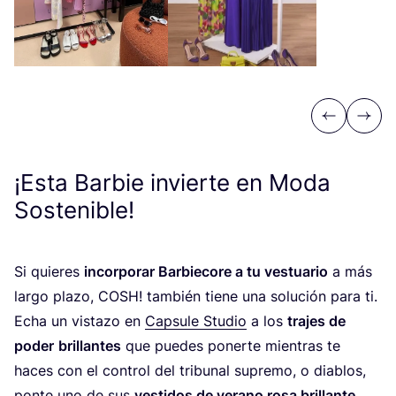
Previous
Next
¡Esta Barbie invierte en Moda
Sostenible!
Si quie­res
incor­po­rar Bar­bie­co­re a tu ves­tua­rio
a más
lar­go pla­zo,
COSH
! tam­bién tie­ne una solu­ción para ti.
Echa un vis­ta­zo en
Cap­su­le Stu­dio
a los
tra­jes de
poder
bri­llan­tes
que pue­des poner­te mien­tras te
haces con el con­trol del tri­bu­nal supre­mo, o dia­blos,
pon­te uno de sus
ves­ti­dos de verano rosa bri­llan­te
,