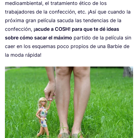
medioam­bien­tal, el tra­ta­mien­to éti­co de los
tra­ba­ja­do­res de la con­fec­ción, etc. ¡Así que cuan­do la
pró­xi­ma gran pelí­cu­la sacu­da las ten­den­cias de la
con­fec­ción,
¡acu­de a
COSH
! para que te dé ideas
sobre cómo sacar el máxi­mo
par­ti­do de la pelí­cu­la sin
caer en los esque­mas poco pro­pios de una Bar­bie de
la moda rápida!