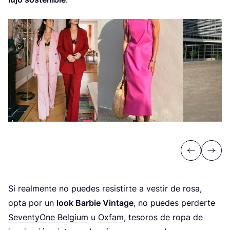
Previous
Next
Si real­men­te no pue­des resis­tir­te a ves­tir de rosa,
opta por un
look Bar­bie Vin­ta­ge
, no pue­des per­der­te
Sevent­yO­ne Bel­gium
u
Oxfam
, teso­ros de ropa de