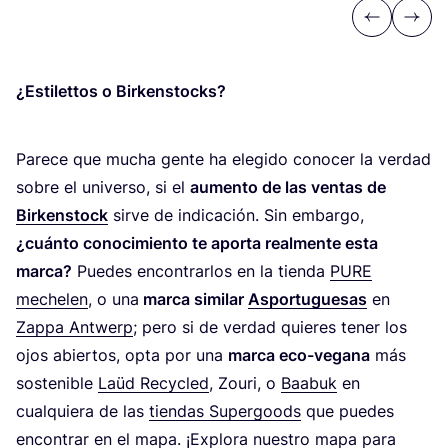
Previous
Next
¿Esti­let­tos o Birkenstocks?
Pare­ce que mucha gen­te ha ele­gi­do cono­cer la ver­dad
sobre el uni­ver­so, si el
aumen­to de las ven­tas de
Bir­kens­tock
sir­ve de indi­ca­ción. Sin embar­go,
¿cuán­to cono­ci­mien­to te apor­ta real­men­te esta
mar­ca?
Pue­des encon­trar­los en la tien­da
PURE
meche­len
, o una
mar­ca simi­lar
Aspor­tu­gue­sas
en
Zap­pa Ant­werp
; pero si de ver­dad quie­res tener los
ojos abier­tos, opta por una
mar­ca eco-vega­na
más
sos­te­ni­ble
Laüd Recy­cled
, Zou­ri, o
Baa­buk
en
cual­quie­ra de las
tien­das Super­goods
que pue­des
encon­trar en el mapa. ¡Explo­ra nues­tro mapa para