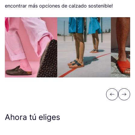
encon­trar más opcio­nes de cal­za­do sostenible!
Previous
Next
Ahora tú eliges