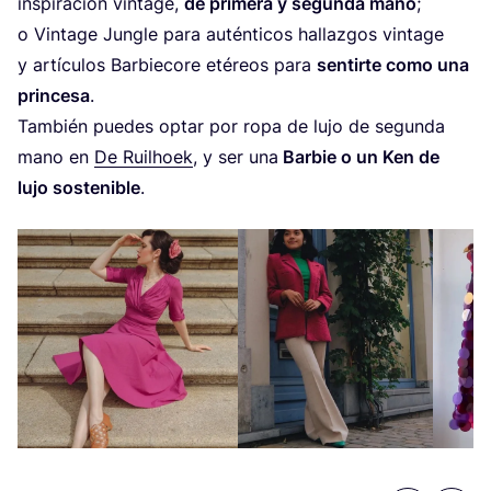
ins­pi­ra­ción vin­ta­ge,
de pri­me­ra y segun­da mano
;
o Vin­ta­ge Jun­gle para autén­ti­cos hallaz­gos vin­ta­ge
y artícu­los Bar­bie­co­re eté­reos para
sen­tir­te como una
prin­ce­sa
.
Tam­bién pue­des optar por ropa de lujo de segun­da
mano en
De Ruilhoek
, y ser una
Bar­bie o un Ken de
lujo sos­te­ni­ble
.