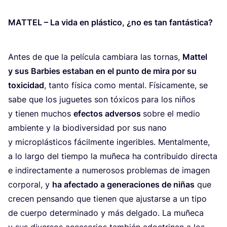
MAT­TEL
– La vida en plás­ti­co, ¿no es tan fantástica?
Antes de que la pelí­cu­la cam­bia­ra las tor­nas,
Mat­tel
y sus Bar­bies esta­ban en el pun­to de mira por su
toxi­ci­dad
, tan­to físi­ca como men­tal. Físi­ca­men­te, se
sabe que los jugue­tes son tóxi­cos para los niños
y tie­nen muchos
efec­tos adver­sos
sobre el medio
ambien­te y la bio­di­ver­si­dad por sus nano
y micro­plás­ti­cos fácil­men­te inge­ri­bles. Men­tal­men­te,
a lo lar­go del tiem­po la muñe­ca ha con­tri­bui­do direc­ta
e indi­rec­ta­men­te a nume­ro­sos pro­ble­mas de ima­gen
cor­po­ral, y
ha afec­ta­do a gene­ra­cio­nes de niñas
que
cre­cen pen­san­do que tie­nen que ajus­tar­se a un tipo
de cuer­po deter­mi­na­do y más del­ga­do. La muñe­ca