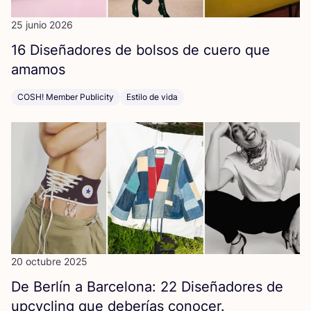
25 junio 2026
16
Dise­ña­do­res de bol­sos de cue­ro que
amamos
COSH! Member Publicity
Estilo de vida
20 octubre 2025
De Ber­lín a Bar­ce­lo­na:
22
Dise­ña­do­res de
upcy­cling que debe­rías conocer.