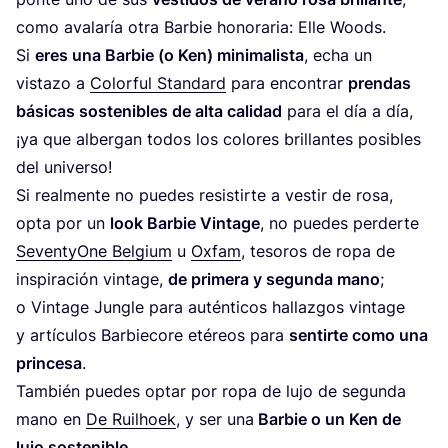
como ava­la­ría otra Bar­bie hono­ra­ria: Elle Woods.
Si
eres una Bar­bie (o Ken) mini­ma­lis­ta
, echa un
vis­ta­zo a
Color­ful Stan­dard
para encon­trar
pren­das
bási­cas sos­te­ni­bles de alta cali­dad
para el día a día,
¡ya que alber­gan todos los colo­res bri­llan­tes posi­bles
del universo!
Si real­men­te no pue­des resis­tir­te a ves­tir de rosa,
opta por un
look Bar­bie Vin­ta­ge
, no pue­des per­der­te
Sevent­yO­ne Bel­gium
u
Oxfam
, teso­ros de ropa de
ins­pi­ra­ción vin­ta­ge,
de pri­me­ra y segun­da mano
;
o Vin­ta­ge Jun­gle para autén­ti­cos hallaz­gos vin­ta­ge
y artícu­los Bar­bie­co­re eté­reos para
sen­tir­te como una
prin­ce­sa
.
Tam­bién pue­des optar por ropa de lujo de segun­da
mano en
De Ruilhoek
, y ser una
Bar­bie o un Ken de
lujo sos­te­ni­ble
.