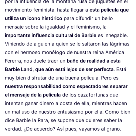
por la influen­cia de la mon­ta­ña rusa de jugue­tes en el
movi­mien­to femi­nis­ta, has­ta lle­gar a
esta pelí­cu­la que
uti­li­za un icono his­tó­ri­co
para difun­dir un bello
men­sa­je sobre la igual­dad y el femi­nis­mo, la
impor­tan­te influen­cia cul­tu­ral de Bar­bie
es inne­ga­ble.
Vinien­do de alguien a quien se le sal­ta­ron las lágri­mas
con el her­mo­so monó­lo­go de nues­tra rei­na Amé­ri­ca
Fere­rra, nos due­le traer un
baño de reali­dad a esta
Bar­bie Land, que aún está lejos de ser per­fec­ta
. Está
muy bien dis­fru­tar de una bue­na pelí­cu­la. Pero es
nues­tra res­pon­sa­bi­li­dad como espec­ta­do­res sepa­rar
el men­sa­je de la pelí­cu­la
de los caza­for­tu­nas que
inten­tan ganar dine­ro a cos­ta de ella, mien­tras hacen
un mal uso de nues­tro entu­sias­mo por ella. Como bien
dice Bar­bie la Rara, se supo­ne que quie­res saber la
ver­dad. ¿De acuer­do? Así pues, vaya­mos al grano.