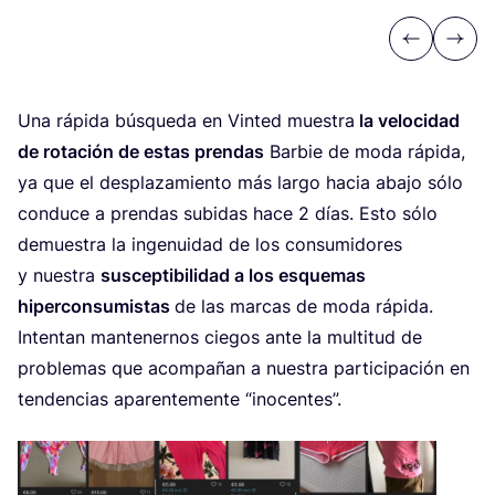
Previous
Next
Una rápi­da bús­que­da en Vin­ted mues­tra
la velo­ci­dad
de rota­ción de estas pren­das
Bar­bie de moda rápi­da,
ya que el des­pla­za­mien­to más lar­go hacia aba­jo sólo
con­du­ce a pren­das subi­das hace
2
días. Esto sólo
demues­tra la inge­nui­dad de los con­su­mi­do­res
y nues­tra
sus­cep­ti­bi­li­dad a los esque­mas
hiper­con­su­mis­tas
de las mar­cas de moda rápi­da.
Inten­tan man­te­ner­nos cie­gos ante la mul­ti­tud de
pro­ble­mas que acom­pa­ñan a nues­tra par­ti­ci­pa­ción en
ten­den­cias apa­ren­te­men­te
“
ino­cen­tes”.