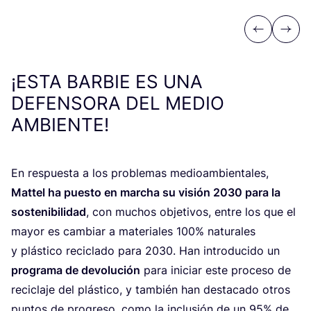
Previous
Next
¡ESTA BARBIE ES UNA
DEFENSORA DEL MEDIO
AMBIENTE!
En res­pues­ta a los pro­ble­mas medioam­bien­ta­les,
Mat­tel ha pues­to en mar­cha su visión
2030
para la
sos­te­ni­bi­li­dad
, con muchos obje­ti­vos, entre los que el
mayor es cam­biar a mate­ria­les
100
% natu­ra­les
y plás­ti­co reci­cla­do para
2030
. Han intro­du­ci­do un
pro­gra­ma de devo­lu­ción
para ini­ciar este pro­ce­so de
reci­cla­je del plás­ti­co, y tam­bién han des­ta­ca­do otros
pun­tos de pro­gre­so, como la inclu­sión de un
95
% de