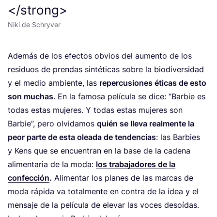
</strong>
Niki de Schryver
Ade­más de los efec­tos obvios del aumen­to de los
resi­duos de pren­das sin­té­ti­cas sobre la bio­di­ver­si­dad
y el medio ambien­te, las
reper­cu­sio­nes éti­cas de esto
son muchas
. En la famo­sa pelí­cu­la se dice:
“
Bar­bie es
todas estas muje­res. Y todas estas muje­res son
Bar­bie”, pero olvi­da­mos
quién se lle­va real­men­te la
peor par­te de esta olea­da de ten­den­cias
: las Bar­bies
y Kens que se encuen­tran en la base de la cade­na
ali­men­ta­ria de la moda:
los tra­ba­ja­do­res de la
con­fec­ción
.
Ali­men­tar los pla­nes de las mar­cas de
moda rápi­da va total­men­te en con­tra de la idea y el
men­sa­je de la pelí­cu­la de ele­var las voces desoí­das.