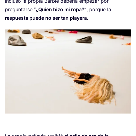
Inclu­so la pro­pia Bar­bie debe­ría empe­zar por
pre­gun­tar­se
“¿Quién hizo mi ropa?”
, por­que la
res­pues­ta pue­de no ser tan pla­ye­ra
.
La pro­pia pelí­cu­la reci­bió
el sello de oro de la