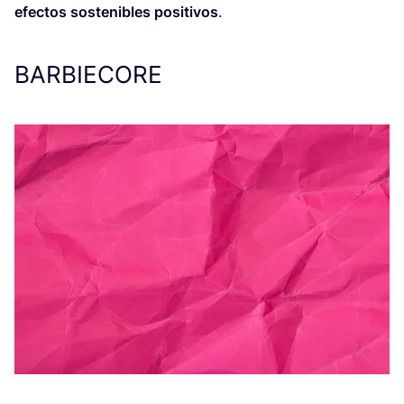
efec­tos sos­te­ni­bles posi­ti­vos
.
BARBIECORE