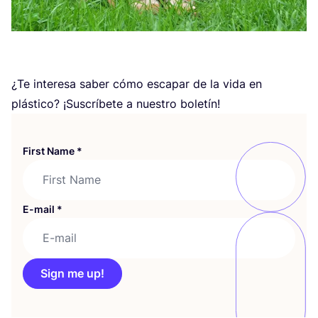
¿Te intere­sa saber cómo esca­par de la vida en
plás­ti­co? ¡Sus­crí­be­te a nues­tro boletín!
First Name
*
E-mail
*
Sign me up!