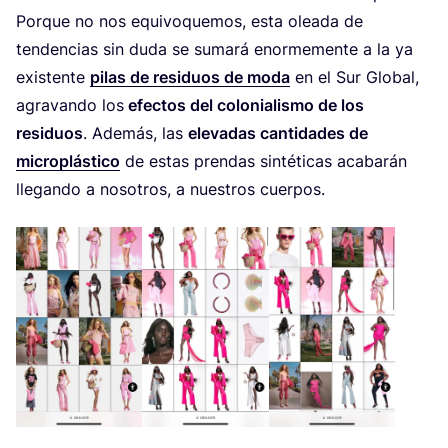
Por­que no nos equi­vo­que­mos, esta olea­da de
ten­den­cias sin duda se suma­rá enor­me­men­te a la ya
exis­ten­te
pilas de resi­duos de moda
en el Sur Glo­bal,
agra­van­do los
efec­tos del colo­nia­lis­mo de los
resi­duos
. Ade­más, las
ele­va­das can­ti­da­des de
micro­plás­ti­co
de estas pren­das sin­té­ti­cas aca­ba­rán
lle­gan­do a noso­tros, a nues­tros cuerpos.