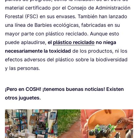
mate­rial cer­ti­fi­ca­do por el Con­se­jo de Admi­nis­tra­ción
Fores­tal (
FSC
) en sus enva­ses. Tam­bién han lan­za­do
una línea de Bar­bies eco­ló­gi­cas, fabri­ca­das en su
mayor par­te con plás­ti­co reci­cla­do. Aun­que esto
pue­de aplau­dir­se,
el
plás­ti­co reci­cla­do
no nie­ga
nece­sa­ria­men­te la toxi­ci­dad
de los pro­duc­tos, ni los
efec­tos adver­sos del plás­ti­co sobre la bio­di­ver­si­dad
y las personas.
¡Pero en
COSH
! ¡tene­mos bue­nas noti­cias! Exis­ten
otros juguetes.