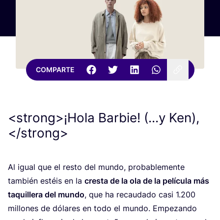
COMPARTE
<strong>¡Hola Barbie! (...y Ken),
</strong>
Al igual que el res­to del mun­do, pro­ba­ble­men­te
tam­bién estéis en la
cres­ta de la ola de la pelí­cu­la más
taqui­lle­ra del mun­do
, que ha recau­da­do casi
1
.
200
millo­nes de dóla­res en todo el mun­do. Empe­zan­do