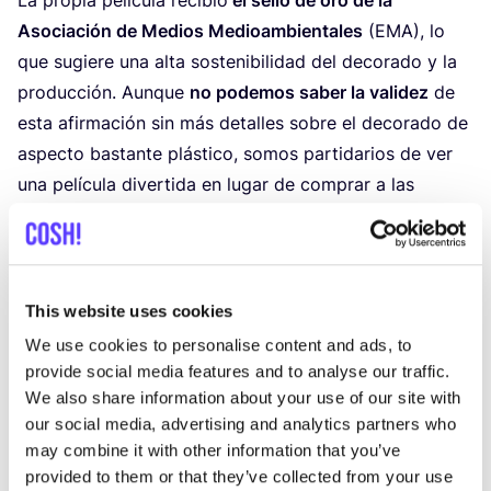
Aso­cia­ción de Medios Medioam­bien­ta­les
(
EMA
), lo
que sugie­re una alta sos­te­ni­bi­li­dad del deco­ra­do y la
pro­duc­ción. Aun­que
no pode­mos saber la vali­dez
de
esta afir­ma­ción sin más deta­lles sobre el deco­ra­do de
aspec­to bas­tan­te plás­ti­co, somos par­ti­da­rios de ver
una pelí­cu­la diver­ti­da en lugar de com­prar a las
mar­cas de moda rápi­da que se bene­fi­cian de ella. Así
que esta­mos aquí para ayu­dar­te a encon­trar
alter­na­ti­vas más apetecibles -
This website uses cookies
<strong>¿Barbielandia? No,
We use cookies to personalise content and ads, to
provide social media features and to analyse our traffic.
¡bienvenido al mágico mundo de
We also share information about your use of our site with
las bibliotecas de ropa!</strong>
our social media, advertising and analytics partners who
may combine it with other information that you’ve
provided to them or that they’ve collected from your use