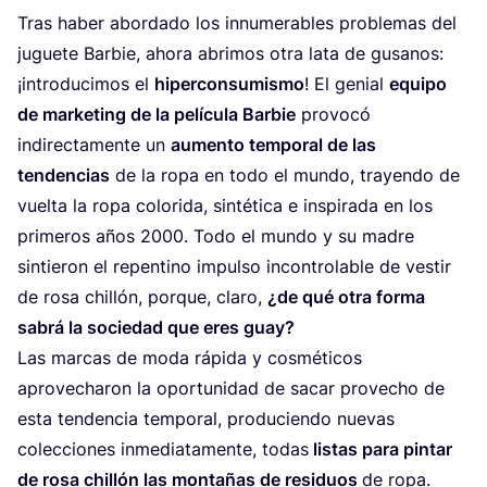
Tras haber abor­da­do los innu­me­ra­bles pro­ble­mas del
jugue­te Bar­bie, aho­ra abri­mos otra lata de gusa­nos:
¡intro­du­ci­mos el
hiper­con­su­mis­mo
! El genial
equi­po
de mar­ke­ting de la pelí­cu­la Bar­bie
pro­vo­có
indi­rec­ta­men­te un
aumen­to tem­po­ral de las
ten­den­cias
de la ropa en todo el mun­do, tra­yen­do de
vuel­ta la ropa colo­ri­da, sin­té­ti­ca e ins­pi­ra­da en los
pri­me­ros años
2000
. Todo el mun­do y su madre
sin­tie­ron el repen­tino impul­so incon­tro­la­ble de ves­tir
de rosa chi­llón, por­que, cla­ro,
¿de qué otra for­ma
sabrá la socie­dad que eres guay?
Las mar­cas de moda rápi­da y cos­mé­ti­cos
apro­ve­cha­ron la opor­tu­ni­dad de sacar pro­ve­cho de
esta ten­den­cia tem­po­ral, pro­du­cien­do nue­vas
colec­cio­nes inme­dia­ta­men­te, todas
lis­tas para pin­tar
de rosa chi­llón las mon­ta­ñas de resi­duos
de ropa.