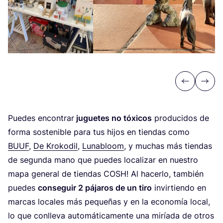
Previous
Next
Pue­des encon­trar
jugue­tes no tóxi­cos
pro­du­ci­dos de
for­ma sos­te­ni­ble para tus hijos en tien­das como
BUUF
,
De Kro­ko­dil
,
Luna­bloom
, y muchas más tien­das
de segun­da mano que pue­des loca­li­zar en nues­tro
mapa gene­ral de tien­das
COSH
! Al hacer­lo, tam­bién
pue­des
con­se­guir
2
pája­ros de un tiro
invir­tien­do en
mar­cas loca­les más peque­ñas y en la eco­no­mía local,
lo que con­lle­va auto­má­ti­ca­men­te una miría­da de otros