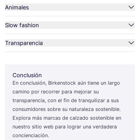
Animales
Slow fashion
Transparencia
Conclusión
En con­clu­sión, Bir­kens­tock aún tie­ne un lar­go
camino por reco­rrer para mejo­rar su
trans­pa­ren­cia, con el fin de tran­qui­li­zar a sus
con­su­mi­do­res sobre su natu­ra­le­za sos­te­ni­ble.
Explo­ra más mar­cas de cal­za­do sos­te­ni­ble en
nues­tro sitio web para lograr una ver­da­de­ra
concienciación.