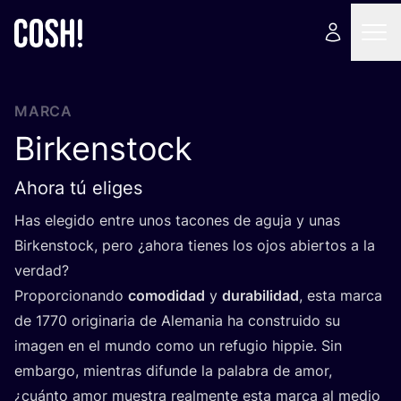
MARCA
Birkenstock
Ahora tú eliges
Has ele­gi­do entre unos taco­nes de agu­ja y unas
Bir­kens­tock, pero ¿aho­ra tie­nes los ojos abier­tos a la
verdad?
Pro­por­cio­nan­do
como­di­dad
y
dura­bi­li­dad
, esta mar­ca
de
1770
ori­gi­na­ria de Ale­ma­nia ha cons­trui­do su
ima­gen en el mun­do como un refu­gio hip­pie. Sin
embar­go, mien­tras difun­de la pala­bra de amor,
¿cuán­to amor mues­tra real­men­te esta mar­ca al medio