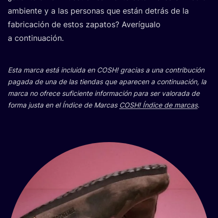
ambien­te y a las per­so­nas que están detrás de la
fabri­ca­ción de estos zapa­tos? Ave­rí­gua­lo
a continuación.
Esta mar­ca está inclui­da en
COSH
! gra­cias a una con­tri­bu­ción
paga­da de una de las tien­das que apa­re­cen a con­ti­nua­ción, la
mar­ca no ofre­ce sufi­cien­te infor­ma­ción para ser valo­ra­da de
for­ma jus­ta en el Índi­ce de Mar­cas
COSH
! Índi­ce de mar­cas
.