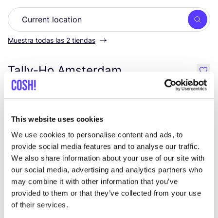
Busc
Muestra todas las 2 tiendas
Tally-Ho Amsterdam
like
Haarlemmerplein 23, Amsterdam
Ropa
Zapatos
+2
This website uses cookies
We use cookies to personalise content and ads, to
provide social media features and to analyse our traffic.
We also share information about your use of our site with
our social media, advertising and analytics partners who
may combine it with other information that you’ve
provided to them or that they’ve collected from your use
of their services.
Añade a la ruta
Visita sitio web