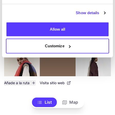
Muller
Show details
like
Koning Albertstraat 61, Diest
Ropa
Zapatos
+1
Allow all
Customize
Añade a la ruta
Visita sitio web
List
Map