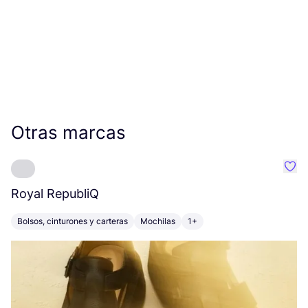
Otras marcas
Favo
Royal RepubliQ
T
Bolsos, cinturones y carteras
Mochilas
1+