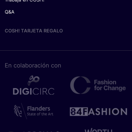
Q&A
COSH! TARJETA REGALO
En cola­bo­ra­ción con