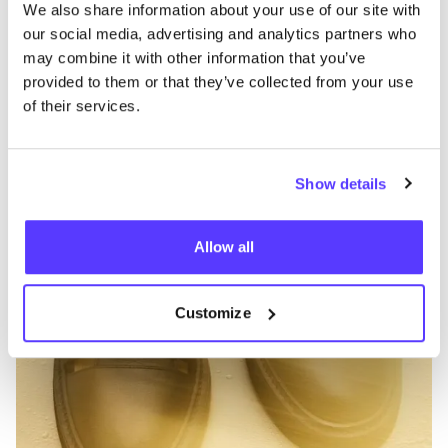
Otras marcas
We also share information about your use of our site with
our social media, advertising and analytics partners who
may combine it with other information that you’ve
Favo
provided to them or that they’ve collected from your use
Royal RepubliQ
E
of their services.
Bolsos, cinturones y carteras
Mochilas
1+
G
Show details
Allow all
Customize