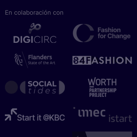
En cola­bo­ra­ción con