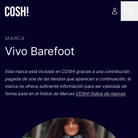
MARCA
Vivo Barefoot
Esta mar­ca está inclui­da en
COSH
! gra­cias a una con­tri­bu­ción
paga­da de una de las tien­das que apa­re­cen a con­ti­nua­ción, la
mar­ca no ofre­ce sufi­cien­te infor­ma­ción para ser valo­ra­da de
for­ma jus­ta en el Índi­ce de Mar­cas
COSH
! Índi­ce de mar­cas
.