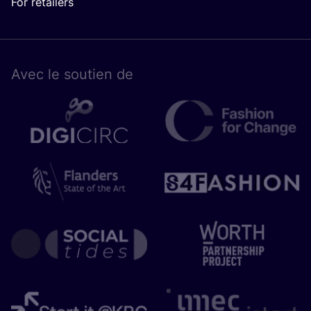
For retailers
Avec le sou­tien de