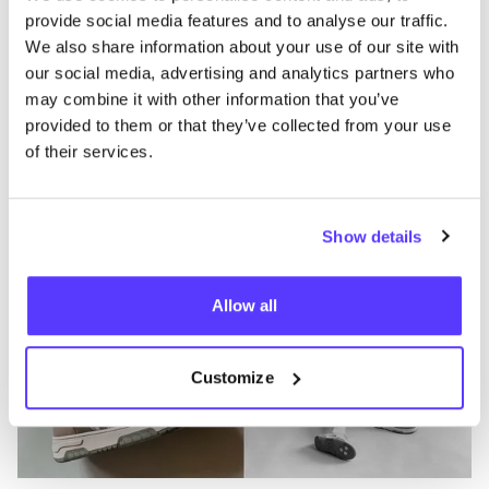
Autres marques
provide social media features and to analyse our traffic.
We also share information about your use of our site with
B
our social media, advertising and analytics partners who
Préf
may combine it with other information that you’ve
thies
O
provided to them or that they’ve collected from your use
of their services.
Chaussures
Baskets
C
Show details
Allow all
Customize