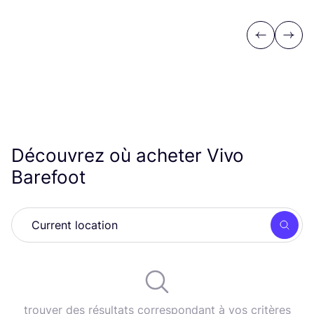
Previous
Next
Découvrez où acheter Vivo
Barefoot
Rech
trouver des résultats correspondant à vos critères