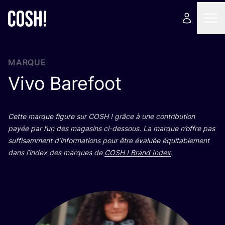
MARQUE
Vivo Barefoot
Cette marque figure sur
COSH
! grâce à une contri­bu­tion
payée par l’un des maga­sins ci-des­sous. La marque n’offre pas
suf­fi­sam­ment d’in­for­ma­tions pour être éva­luée équi­ta­ble­ment
dans l’in­dex des marques de
COSH
! Brand Index
.