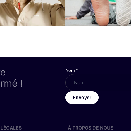
re
Nom
*
ormé !
Envoyer
 LÉGALES
Á PROPOS DE NOUS