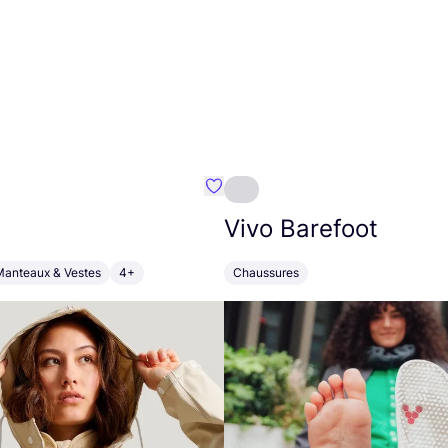
Préféré {nom}
Vivo Barefoot
Manteaux & Vestes
4+
Chaussures