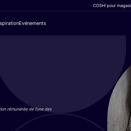
COSH! pour magasi
nspiration
Evénements
tion rému­né­rée de l’une des