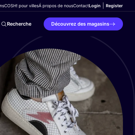
ns
COSH! pour villes
Á propos de nous
Contact
Login
Register
Recherche
Découvrez des magasins