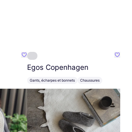
Préféré {nom}
Préféré
Egos Copenhagen
Gants, écharpes et bonnets
Chaussures