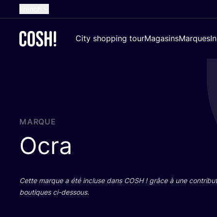
French
English
City shopping tour
Magasins
Marques
I
Dutch
Spanish
German
Croatian
MARQUE
Ocra
Cette marque a été incluse dans
COSH
! grâce à une contri­bu­
bou­tiques ci-dessous.