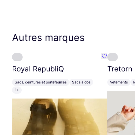
Autres marques
Préféré {nom}
Royal RepubliQ
Tretorn
Sacs, ceintures et portefeuilles
Sacs à dos
Vêtements
1+