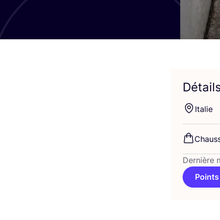
Détail
Ita­lie
Chaus­
Dernière 
Points