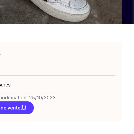
s
sures
modification: 25/10/2023
 de vente