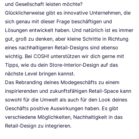
und Gesell­schaft leis­ten möch­te?
Glück­li­cher­wei­se gibt es inno­va­ti­ve Unter­neh­men, die
sich genau mit die­ser Fra­ge beschäf­ti­gen und
Lösun­gen ent­wi­ckelt haben. Und natür­lich ist es immer
gut, groß zu den­ken, aber klei­ne Schrit­te in Rich­tung
eines nach­hal­ti­ge­ren Retail-Designs sind eben­so
wich­tig. Bei
COSH
! unter­stüt­zen wir dich ger­ne mit
Tipps, wie du dein Store-Inte­ri­or-Design auf das
nächs­te Level brin­gen kannst.
Das Rebran­ding dei­nes Mode­ge­schäfts zu einem
inspi­rie­ren­den und zukunfts­fä­hi­gen Retail-Space kann
sowohl für die Umwelt als auch für den Look dei­nes
Geschäfts posi­ti­ve Aus­wir­kun­gen haben. Es gibt
ver­schie­de­ne Mög­lich­kei­ten, Nach­hal­tig­keit in das
Retail-Design zu integrieren.