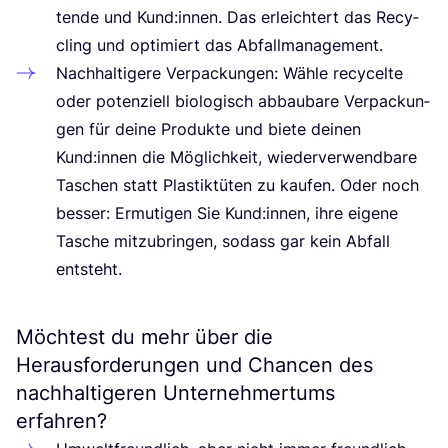
ten­de und Kund:innen. Das erleich­tert das Recy­
cling und opti­miert das Abfallmanagement.
Nach­hal­ti­ge­re Ver­pa­ckun­gen: Wäh­le recy­cel­te
oder poten­zi­ell bio­lo­gisch abbau­ba­re Ver­pa­ckun­
gen für dei­ne Pro­duk­te und bie­te dei­nen
Kund:innen die Mög­lich­keit, wie­der­ver­wend­ba­re
Taschen statt Plas­tik­tü­ten zu kau­fen. Oder noch
bes­ser: Ermu­ti­gen Sie Kund:innen, ihre eige­ne
Tasche mit­zu­brin­gen, sodass gar kein Abfall
entsteht.
Möchtest du mehr über die
Herausforderungen und Chancen des
nachhaltigeren Unternehmertums
erfahren?