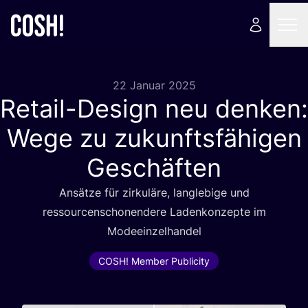
22 Januar 2025
Retail-Design neu denken:
Wege zu zukunftsfähigen
Geschäften
Ansät­ze für zir­ku­lä­re, lang­le­bi­ge und
res­sour­cen­scho­nen­de­re Laden­kon­zep­te im
Modeeinzelhandel
COSH! Member Publicity