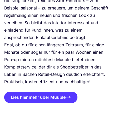
die Mög­lich­keit, Tei­le des Store-Inte­ri­ors – zum
Bei­spiel sai­so­nal – zu erneu­ern, um dei­nem Geschäft
regel­mä­ßig einen neu­en und fri­schen Look zu
ver­lei­hen. So bleibt das Inte­ri­or inter­es­sant und
ein­la­dend für Kund:innen, was zu einem
anspre­chen­den Ein­kaufs­er­leb­nis beiträgt.
Egal, ob du für einen län­ge­ren Zeit­raum, für eini­ge
Mona­te oder sogar nur für ein paar Wochen einen
Pop-up mie­ten möch­test: Muub­le bie­tet einen
Kom­plett­ser­vice, der dir als Shopbetreiber:in das
Leben in Sachen Retail-Design deut­lich erleich­tert.
Prak­tisch, kos­ten­ef­fi­zi­ent und nachhaltiger!
Lies hier mehr über Muuble