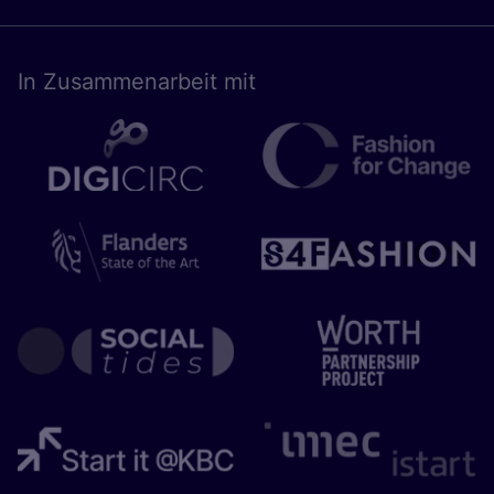
In Zusam­men­ar­beit mit