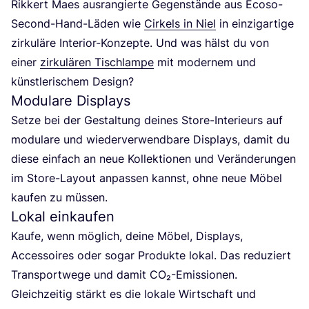
Rik­kert Maes aus­ran­gier­te Gegen­stän­de aus Eco­so-
Second-Hand-Läden wie
Cir­kels in Niel
in ein­zig­ar­ti­ge
zir­ku­lä­re Inte­ri­or-Kon­zep­te. Und was hälst du von
einer
zir­ku­lä­ren Tisch­lam­pe
mit moder­nem und
künst­le­ri­schem Design?
Modulare Displays
Set­ze bei der Gestal­tung dei­nes Store-Inte­ri­eurs auf
modu­la­re und wie­der­ver­wend­ba­re Dis­plays, damit du
die­se ein­fach an neue Kol­lek­tio­nen und Ver­än­de­run­gen
im Store-Lay­out anpas­sen kannst, ohne neue Möbel
kau­fen zu müssen.
Lokal einkaufen
Kau­fe, wenn mög­lich, dei­ne Möbel, Dis­plays,
Acces­soires oder sogar Pro­duk­te lokal. Das redu­ziert
Trans­port­we­ge und damit CO₂-Emis­sio­nen.
Gleich­zei­tig stärkt es die loka­le Wirt­schaft und