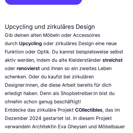
Upcycling und zirkuläres Design
Gib dei­nen alten Möbeln oder Acces­soires
durch
Upcy­cling
oder zir­ku­lä­res Design eine neue
Funk­ti­on oder Optik. Du kannst bei­spiels­wei­se selbst
aktiv wer­den, indem du alte Klei­der­stän­der
streichst
oder
reno­vierst
und ihnen so ein zwei­tes Leben
schen­ken. Oder du kaufst bei zir­ku­lä­ren
Designer:innen, die die­se Arbeit bereits für dich
erle­digt haben. Denn als Shopbetreiber:in bist du
ohne­hin schon genug beschäftigt!
Ent­de­cke das zir­ku­lä­re Pro­jekt
COll­ec­ti­bles
, das im
Dezem­ber
2024
gestar­tet ist. In die­sem Pro­jekt
ver­wan­deln Archi­tek­tin Eva Gheysen und Möbel­bau­er