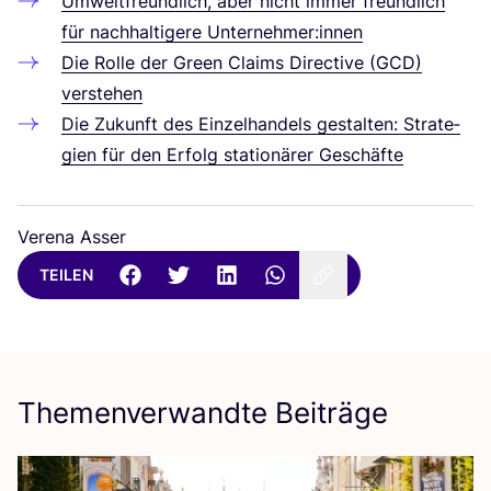
Umwelt­freund­lich, aber nicht immer freund­lich
für nach­hal­ti­ge­re Unternehmer:innen
Die Rol­le der Green Claims Direc­ti­ve (
GCD
)
verstehen
Die Zukunft des Ein­zel­han­dels gestal­ten: Stra­te­
gien für den Erfolg sta­tio­nä­rer Geschäfte
Verena Asser
TEILEN
Themenverwandte Beiträge