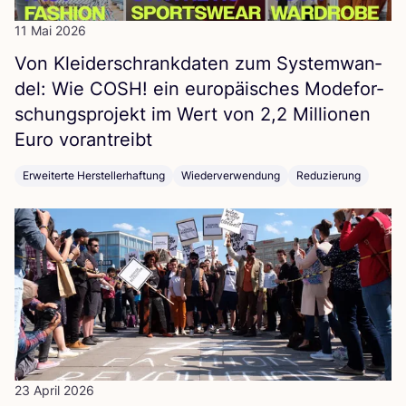
11 Mai 2026
Von Klei­der­schrank­da­ten zum Sys­tem­wan­
del: Wie
COSH
! ein euro­päi­sches Mode­for­
schungs­pro­jekt im Wert von
2
,
2
Mil­lio­nen
Euro vorantreibt
Erweiterte Herstellerhaftung
Wiederverwendung
Reduzierung
23 April 2026