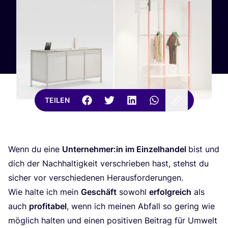
TEILEN
Wenn du eine
Unternehmer:in im Ein­zel­han­del
bist und
dich der Nach­hal­tig­keit ver­schrie­ben hast, stehst du
sicher vor ver­schie­de­nen Her­aus­for­de­run­gen.
Wie hal­te ich mein
Geschäft
sowohl
erfolg­reich
als
auch
pro­fi­ta­bel
, wenn ich mei­nen Abfall so gering wie
mög­lich hal­ten und einen posi­ti­ven Bei­trag für Umwelt