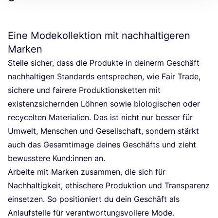
Eine Modekollektion mit nachhaltigeren
Marken
Stel­le sicher, dass die Pro­duk­te in dei­nerm Geschäft
nach­hal­ti­gen Stan­dards ent­spre­chen, wie Fair Trade,
siche­re und fai­re­re Pro­duk­ti­ons­ket­ten mit
exis­tenz­si­chern­den Löh­nen sowie bio­lo­gi­schen oder
recy­cel­ten Mate­ria­li­en. Das ist nicht nur bes­ser für
Umwelt, Men­schen und Gesell­schaft, son­dern stärkt
auch das Gesamt­i­mage dei­nes Geschäfts und zieht
bewuss­te­re Kund:innen an.
Arbei­te mit Mar­ken zusam­men, die sich für
Nach­hal­tig­keit, ethi­sche­re Pro­duk­ti­on und Trans­pa­renz
ein­set­zen. So posi­tio­niert du dein Geschäft als
Anlauf­stel­le für ver­ant­wor­tungs­vol­le­re Mode.