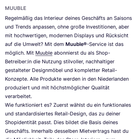
MUUB­LE
Regel­mä­ßig das Inte­ri­eur dei­nes Geschäfts an Sai­sons
und Trends anpas­sen, ohne gro­ße Inves­ti­tio­nen, aber
mit hoch­wer­ti­gen, moder­nen Dis­plays und Rück­sicht
auf die Umwelt? Mit dem
Muub­le®
-Ser­vice ist das
mög­lich. Mit
Muub­le
abon­nierst du als Shop-
Betreiber:in die Nut­zung stil­vol­ler, nach­hal­ti­ger
gestal­te­ter Design­mö­bel und kom­plet­ter Retail-
Kon­zep­te. Alle Pro­duk­te wer­den in den Nie­der­lan­den
pro­du­ziert und mit höchst­mög­li­cher Qua­li­tät
verarbeitet.
Wie funk­tio­niert es? Zuerst wählst du ein funk­tio­na­les
und stan­dar­di­sier­tes Retail-Design, das zu dei­ner
Shop­i­den­ti­tät passt. Dies bil­det die Basis dei­nes
Geschäfts. Inner­halb des­sel­ben Miet­ver­trags hast du