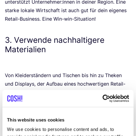
unter­stützt Unternehmer:innen in dei­ner Regi­on. Eine
star­ke loka­le Wirt­schaft ist auch gut für dein eige­nes
Retail-Busi­ness. Eine Win-win-Situation!
3
. Verwende nachhaltigere
Materialien
Von Klei­der­stän­dern und Tischen bis hin zu The­ken
und Dis­plays, der Auf­bau eines hoch­wer­ti­gen Retail-
Spaces erfor­dert vie­le Mate­ria­li­en. Wäh­le daher
mög­lichst nach­hal­ti­ge Materialien.
Holz und Bam­bus:
Wäh­le recy­cel­tes oder FSC-
zer­ti­fi­zier­tes Holz für Möbel, Rega­le und
This website uses cookies
Dis­plays. Bam­bus ist eben­falls eine nach­hal­ti­ge­re
We use cookies to personalise content and ads, to
Alter­na­ti­ve, da er schnell wächst und nur weni­ge