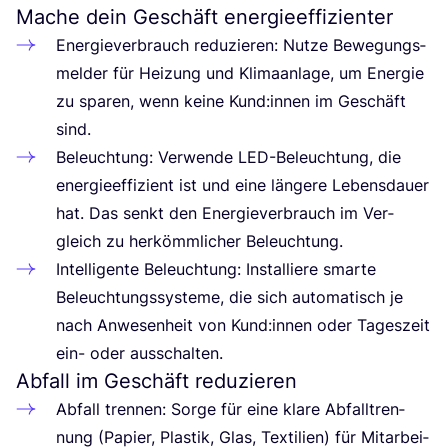
Mache dein Geschäft energieeffizienter
Ener­gie­ver­brauch redu­zie­ren: Nut­ze Bewe­gungs­
mel­der für Hei­zung und Kli­ma­an­la­ge, um Ener­gie
zu spa­ren, wenn kei­ne Kund:innen im Geschäft
sind.
Beleuch­tung: Ver­wen­de LED-Beleuch­tung, die
ener­gie­ef­fi­zi­ent ist und eine län­ge­re Lebens­dau­er
hat. Das senkt den Ener­gie­ver­brauch im Ver­
gleich zu her­kömm­li­cher Beleuchtung.
Intel­li­gen­te Beleuch­tung: Instal­lie­re smar­te
Beleuch­tungs­sys­te­me, die sich auto­ma­tisch je
nach Anwe­sen­heit von Kund:innen oder Tages­zeit
ein- oder ausschalten.
Abfall im Geschäft reduzieren
Abfall tren­nen: Sor­ge für eine kla­re Abfall­tren­
nung (Papier, Plas­tik, Glas, Tex­ti­li­en) für Mit­ar­bei­