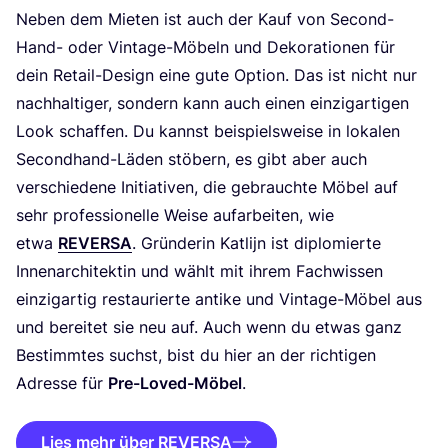
Neben dem Mie­ten ist auch der Kauf von Second-
Hand- oder Vin­ta­ge-Möbeln und Deko­ra­tio­nen für
dein Retail-Design eine gute Opti­on. Das ist nicht nur
nach­hal­ti­ger, son­dern kann auch einen ein­zig­ar­ti­gen
Look schaf­fen. Du kannst bei­spiels­wei­se in loka­len
Second­hand-Läden stö­bern, es gibt aber auch
ver­schie­de­ne Initia­ti­ven, die gebrauch­te Möbel auf
sehr pro­fes­sio­nel­le Wei­se auf­ar­bei­ten, wie
etwa
REVER­SA
. Grün­de­rin Kat­li­jn ist diplo­mier­te
Innen­ar­chi­tek­tin und wählt mit ihrem Fach­wis­sen
ein­zig­ar­tig restau­rier­te anti­ke und Vin­ta­ge-Möbel aus
und berei­tet sie neu auf. Auch wenn du etwas ganz
Bestimm­tes suchst, bist du hier an der rich­ti­gen
Adres­se für
Pre-Loved-Möbel
.
Lies mehr über REVERSA