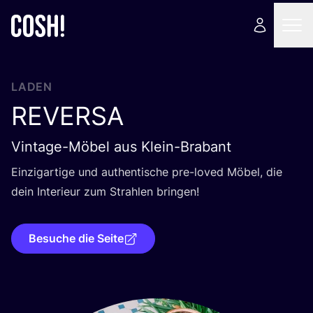
LADEN
REVERSA
Vintage-Möbel aus Klein-Brabant
Ein­zig­ar­ti­ge und authen­ti­sche pre-loved Möbel, die
dein Inte­ri­eur zum Strah­len bringen!
Besuche die Seite