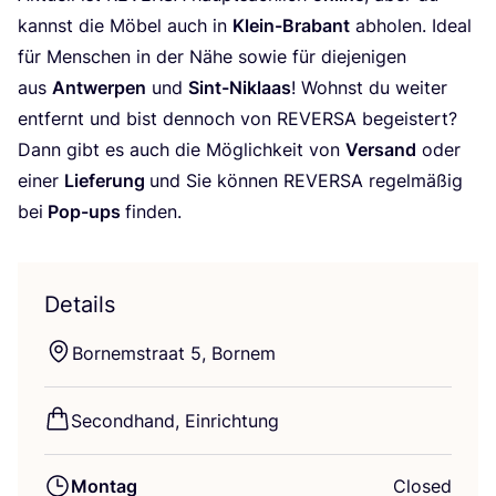
kannst die Möbel auch in
Klein-Bra­bant
abho­len. Ide­al
für Men­schen in der Nähe sowie für die­je­ni­gen
aus
Ant­wer­pen
und
Sint-Nik­laas
! Wohnst du wei­ter
ent­fernt und bist den­noch von
REVER­SA
begeis­tert?
Dann gibt es auch die Mög­lich­keit von
Ver­sand
oder
einer
Lie­fe­rung
und Sie kön­nen
REVER­SA
regel­mä­ßig
bei
Pop-ups
fin­den.
Details
Born­em­s­tra­at
5
, Bornem
Second­hand, Einrichtung
Montag
Closed