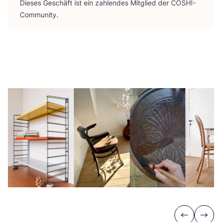
Die­ses Geschäft ist ein zah­len­des Mit­glied der
COSH
!-
Community.
Previous
Next