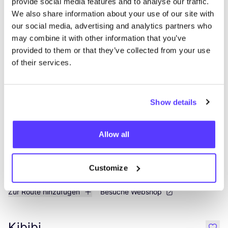
provide social media features and to analyse our traffic.
Mehr Läden in dieser Gegend
We also share information about your use of our site with
our social media, advertising and analytics partners who
may combine it with other information that you’ve
Tarra Verpakkingsvrij
provided to them or that they’ve collected from your use
like
of their services.
Sint Gillislaan 5, Dendermonde
Zero Waste
Workshops
Show details
Allow all
Customize
Zur Route hinzufügen
Besuche Webshop
Kibibi