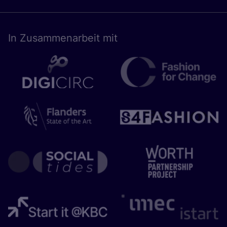
In Zusam­men­ar­beit mit