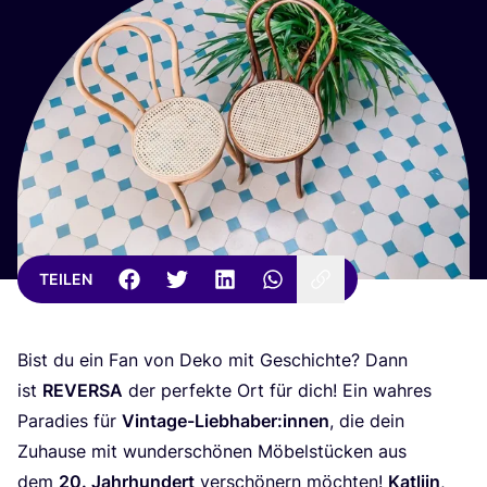
TEILEN
Bist du ein Fan von Deko mit Geschich­te? Dann
ist
REVER­SA
der per­fek­te Ort für dich! Ein wah­res
Para­dies für
Vintage-Liebhaber:innen
, die dein
Zuhau­se mit wun­der­schö­nen Möbel­stü­cken aus
dem
20
. Jahr­hun­dert
ver­schö­nern möch­ten!
Kat­li­jn
,