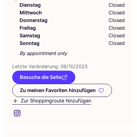
Dienstag
Closed
Mittwoch
Closed
Donnerstag
Closed
Freitag
Closed
Samstag
Closed
Sonntag
Closed
By appointment only
Letz­te Ver­än­de­rung:
06
/
10
/
2025
Besuche die Seite
Zu meinen Favoriten hinzufügen
Zu meinen Favoriten hinzufüge
Zur Shoppingroute hinzufügen