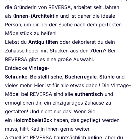
die Grün­de­rin von
REVER­SA
, arbei­tet seit Jah­ren
als
(Innen-)Architektin
und ist daher die idea­le
Per­son, um dir bei der Suche nach dem per­fek­ten
Möbel­stück zu helfen!
Liebst du
Anti­qui­tä­ten
oder deko­rierst du dein
Zuhau­se lie­ber mit Stü­cken aus den
70
ern
? Bei
REVER­SA
gibt es eine gro­ße Aus­wahl.
Ent­de­cke
Vin­ta­ge-
Schrän­ke
,
Bei­stell­ti­sche
,
Bücher­re­ga­le
,
Stüh­le
und
vie­les mehr. Hier ist für alle etwas dabei! Die Vin­ta­ge-
Möbel bei
REVER­SA
sind alle
authen­tisch
und
ermög­li­chen dir, ein ein­zig­ar­ti­ges Zuhau­se zu
gestal­ten! Und nicht nur das: Wenn Sie
ein
Holz­mö­bel­stück
haben, das gepflegt wer­den
muss, hilft Kat­li­jn Ihnen ger­ne weiter.
Aktu­ell ist
REVER­SA
haupt­säch­lich
online
, aber du