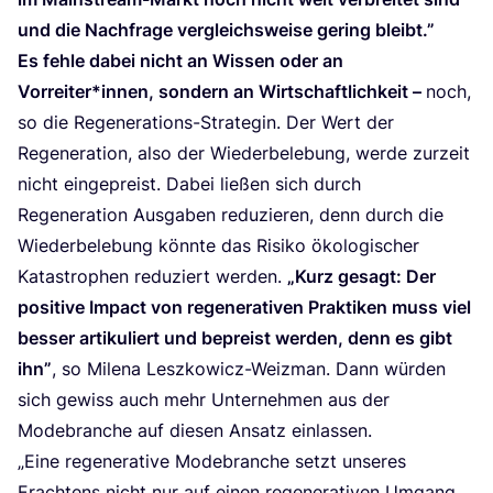
und die Nach­fra­ge ver­gleichs­wei­se gering bleibt.”
Es feh­le dabei nicht an Wis­sen oder an
Vorreiter*innen, son­dern an Wirt­schaft­lich­keit –
noch,
so die Rege­ne­ra­ti­ons-Stra­te­gin. Der Wert der
Rege­ne­ra­ti­on, also der Wie­der­be­le­bung, wer­de zur­zeit
nicht ein­ge­preist. Dabei lie­ßen sich durch
Rege­ne­ra­ti­on Aus­ga­ben redu­zie­ren, denn durch die
Wie­der­be­le­bung könn­te das Risi­ko öko­lo­gi­scher
Kata­stro­phen redu­ziert wer­den.
„
Kurz gesagt: Der
posi­ti­ve Impact von rege­ne­ra­ti­ven Prak­ti­ken muss viel
bes­ser arti­ku­liert und bepreist wer­den, denn es gibt
ihn”
, so Mile­na Lesz­ko­wicz-Weiz­man. Dann wür­den
sich gewiss auch mehr Unter­neh­men aus der
Mode­bran­che auf die­sen Ansatz einlassen.
„
Eine rege­ne­ra­ti­ve Mode­bran­che setzt unse­res
Erach­tens nicht nur auf einen rege­ne­ra­ti­ven Umgang