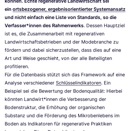
kön­nen. Ech­te rege­ne­ra­ti­ve Land­wirt­schaft sei
ein
orts­be­zo­ge­ner, ergeb­nis­ori­en­tier­ter Sys­tem­an­satz
und nicht ein­fach eine Lis­te von Stan­dards, so die
Verfasser*innen des Rah­men­werks
. Des­sen Haupt­ziel
ist es, die Zusam­men­ar­beit mit rege­ne­ra­ti­ven
Land­wirt­schafts­be­trie­ben und der Mode­bran­che zu
för­dern und dabei sicher­zu­stel­len, dass dies auf eine
Art und Wei­se geschieht, von der alle Betei­lig­ten
profitieren.
Für die Daten­ba­sis stützt sich das Frame­work auf eine
Ana­ly­se ver­schie­de­ner
Schlüs­sel­in­di­ka­to­ren
. Ein
Bei­spiel sei die Bewer­tung der Boden­qua­li­tät: Hier­bei
könn­ten Landwirt*innen die Ver­bes­se­rung der
Boden­struk­tur, die Erhö­hung der orga­ni­schen
Sub­stanz und die För­de­rung des Mikro­ben­le­bens im
Boden als Indi­ka­to­ren für rege­ne­ra­ti­ve Prak­ti­ken