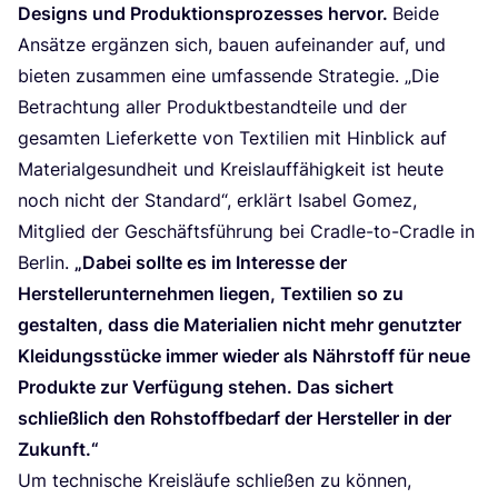
Designs und Pro­duk­ti­ons­pro­zes­ses her­vor.
Bei­de
Ansät­ze ergän­zen sich, bau­en auf­ein­an­der auf, und
bie­ten zusam­men eine umfas­sen­de Stra­te­gie.
„
Die
Betrach­tung aller Pro­dukt­be­stand­tei­le und der
gesam­ten Lie­fer­ket­te von Tex­ti­li­en mit Hin­blick auf
Mate­ri­al­ge­sund­heit und Kreis­lauf­fä­hig­keit ist heu­te
noch nicht der Stan­dard“, erklärt Isa­bel Gomez,
Mit­glied der Geschäfts­füh­rung bei Crad­le-to-Crad­le in
Ber­lin.
„
Dabei soll­te es im Inter­es­se der
Her­stel­ler­un­ter­neh­men lie­gen, Tex­ti­li­en so zu
gestal­ten, dass die Mate­ria­li­en nicht mehr genutz­ter
Klei­dungs­stü­cke immer wie­der als Nähr­stoff für neue
Pro­duk­te zur Ver­fü­gung ste­hen. Das sichert
schließ­lich den Roh­stoff­be­darf der Her­stel­ler in der
Zukunft.“
Um tech­ni­sche Kreis­läu­fe schlie­ßen zu kön­nen,