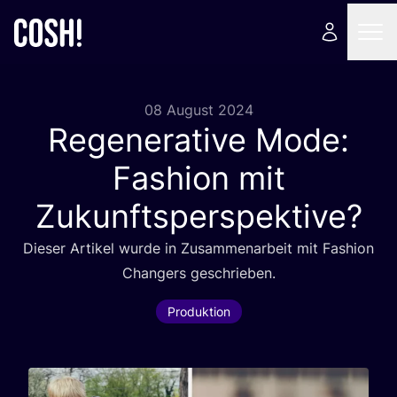
08 August 2024
Regenerative Mode:
Fashion mit
Zukunftsperspektive?
Die­ser Arti­kel wur­de in Zusam­men­ar­beit mit Fashion
Chan­gers geschrieben.
Produktion