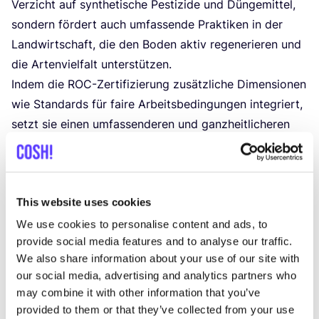
Ver­zicht auf syn­the­ti­sche Pes­ti­zi­de und Dün­ge­mit­tel,
son­dern för­dert auch umfas­sen­de Prak­ti­ken in der
Land­wirt­schaft, die den Boden aktiv rege­ne­rie­ren und
die Arten­viel­falt unterstützen.
Indem die ROC-Zer­ti­fi­zie­rung zusätz­li­che Dimen­sio­nen
wie Stan­dards für fai­re Arbeits­be­din­gun­gen inte­griert,
setzt sie einen umfas­sen­de­ren und ganz­heit­li­che­ren
Stan­dard. Das Sie­gel kön­nen neben Landwirt*innen
auch Unter­neh­men tra­gen.
Mode­un­ter­neh­men
wie
J.Crew, Pata­go­nia, H
&
M und Know­ledge Cot­ton
This website uses cookies
Appa­rel haben in ihren Sor­ti­men­ten bereits Klei­dung
mit ROC-Zertifizierung.
We use cookies to personalise content and ads, to
provide social media features and to analyse our traffic.
Trotz die­ser posi­ti­ven Aspek­te gibt es auch Kri­tik an
We also share information about your use of our site with
der Imple­men­tie­rung und Prak­ti­ka­bi­li­tät der ROC-
our social media, advertising and analytics partners who
Zer­ti­fi­zie­rung. Sie betrifft etwa
die Kos­ten der
may combine it with other information that you’ve
Zer­ti­fi­zie­rung
. Die umfas­sen­den Anfor­de­run­gen
provided to them or that they’ve collected from your use