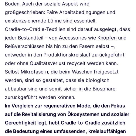
Boden. Auch der sozia­le Aspekt wird
groß­ge­schrie­ben: Fai­re Arbeits­be­din­gun­gen und
exis­tenz­si­chern­de Löh­ne sind essentiell.
Crad­le-to-Crad­le-Tex­ti­li­en sind dar­auf aus­ge­legt, dass
jeder Bestand­teil – von Acces­soires wie Knöp­fen und
Reiß­ver­schlüs­sen bis hin zu den Fasern selbst –,
ent­we­der in den Pro­duk­ti­ons­kreis­lauf zurück­ge­führt
oder ohne Qua­li­täts­ver­lust recy­celt wer­den kann.
Selbst Mikro­fa­sern, die beim Waschen frei­ge­setzt
wer­den, sind so gestal­tet, dass sie bio­lo­gisch
abbau­bar sind und somit sicher in die Bio­sphä­re
zurück­ge­führt wer­den können.
Im Ver­gleich zur rege­ne­ra­ti­ven Mode, die den Fokus
auf die Revi­ta­li­sie­rung von Öko­sys­te­men und sozia­ler
Gerech­tig­keit legt, hebt Crad­le-to-Crad­le zusätz­lich
die Bedeu­tung eines umfas­sen­den, kreis­lauf­fä­hi­gen