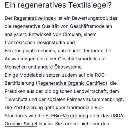
Ein regeneratives Textilsiegel?
Der
Rege­ne­ra­ti­ve Index
ist ein Bewer­tungs­tool, das
die rege­ne­ra­ti­ve Qua­li­tät von Geschäfts­mo­del­len
ana­ly­siert. Ent­wi­ckelt von
Cir­cu­lab
, einem
fran­zö­si­schen Design­stu­dio und
Bera­tungs­un­ter­neh­men, unter­sucht der Index die
Aus­wir­kun­gen ein­zel­ner Geschäfts­mo­del­le auf
Men­schen und ande­re Ökosysteme.
Eini­ge Mode­la­bels set­zen zudem auf die ROC-
Zer­ti­fi­zie­rung (
Rege­ne­ra­ti­ve Orga­nic Cer­ti­fied
), die
Prak­ti­ken aus der bio­lo­gi­schen Land­wirt­schaft, dem
Tier­schutz und der sozia­len Fair­ness zusam­men­bringt.
Die Zer­ti­fi­zie­rung geht über tra­di­tio­nel­le Bio-
Stan­dards wie die
EU-Bio-Ver­ord­nung
oder das
USDA
Orga­nic-Sie­gel
hin­aus: Sie for­dert nicht nur den