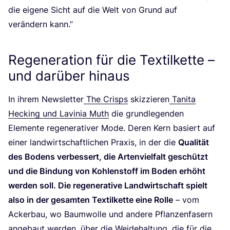
die eige­ne Sicht auf die Welt von Grund auf
ver­än­dern kann.”
Regeneration für die Textilkette –
und darüber hinaus
In ihrem News­let­ter
The Crisps
skiz­zie­ren
Tani­ta
Hecking und Lavi­nia Muth
die grund­le­gen­den
Ele­men­te rege­ne­ra­ti­ver Mode. Deren Kern basiert auf
einer land­wirt­schaft­li­chen Pra­xis, in der die
Qua­li­tät
des Bodens ver­bes­sert, die Arten­viel­falt geschützt
und die Bin­dung von Koh­len­stoff im Boden erhöht
wer­den soll. Die rege­ne­ra­ti­ve Land­wirt­schaft spielt
also in der gesam­ten Tex­til­ket­te eine Rol­le
– vom
Acker­bau, wo Baum­wol­le und ande­re Pflan­zen­fa­sern
ange­baut wer­den, über die Wei­de­hal­tung, die für die