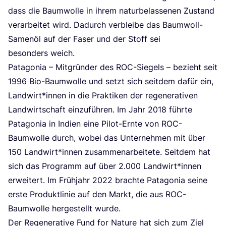
dass die Baum­wol­le in ihrem natur­be­las­se­nen Zustand
ver­ar­bei­tet wird. Dadurch ver­blei­be das Baum­woll-
Samen­öl auf der Faser und der Stoff sei
beson­ders weich.
Pata­go­nia – Mit­grün­der des ROC-Sie­gels – bezieht seit
1996
Bio-Baum­wol­le und setzt sich seit­dem dafür ein,
Landwirt*innen in die Prak­ti­ken der rege­ne­ra­ti­ven
Land­wirt­schaft ein­zu­füh­ren. Im Jahr
2018
führ­te
Pata­go­nia in Indi­en eine Pilot-Ern­te von ROC-
Baum­wol­le durch, wobei das Unter­neh­men mit über
150
Landwirt*innen zusam­men­ar­bei­te­te. Seit­dem hat
sich das Pro­gramm auf über
2
.
000
Landwirt*innen
erwei­tert. Im Früh­jahr
2022
brach­te Pata­go­nia sei­ne
ers­te Pro­dukt­li­nie auf den Markt, die aus ROC-
Baum­wol­le her­ge­stellt wurde.
Der
Rege­ne­ra­ti­ve Fund for Natu­re
hat sich zum Ziel