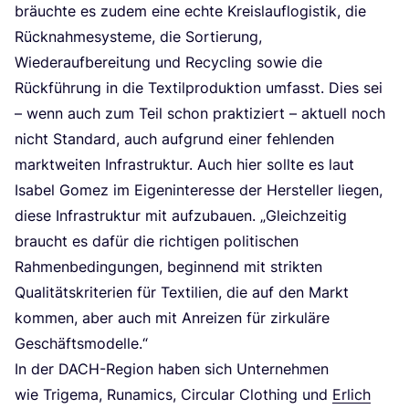
bräuch­te es zudem eine ech­te Kreis­lauf­lo­gis­tik, die
Rück­nah­me­sys­te­me, die Sor­tie­rung,
Wie­der­auf­be­rei­tung und Recy­cling sowie die
Rück­füh­rung in die Tex­til­pro­duk­ti­on umfasst. Dies sei
– wenn auch zum Teil schon prak­ti­ziert – aktu­ell noch
nicht Stan­dard, auch auf­grund einer feh­len­den
markt­wei­ten Infra­struk­tur. Auch hier soll­te es laut
Isa­bel Gomez im Eigen­in­ter­es­se der Her­stel­ler lie­gen,
die­se Infra­struk­tur mit auf­zu­bau­en.
„
Gleich­zei­tig
braucht es dafür die rich­ti­gen poli­ti­schen
Rah­men­be­din­gun­gen, begin­nend mit strik­ten
Qua­li­täts­kri­te­ri­en für Tex­ti­li­en, die auf den Markt
kom­men, aber auch mit Anrei­zen für zir­ku­lä­re
Geschäftsmodelle.“
In der DACH-Regi­on haben sich Unter­neh­men
wie Tri­gema, Runa­mics, Cir­cu­lar Clot­hing und
Erlich