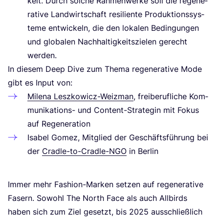
keit. Durch sol­che Rah­men­wer­ke soll die rege­ne­
ra­ti­ve Land­wirt­schaft resi­li­en­te Pro­duk­ti­ons­sys­
te­me ent­wi­ckeln, die den loka­len Bedin­gun­gen
und glo­ba­len Nach­hal­tig­keits­zie­len gerecht
werden.
In die­sem Deep Dive zum The­ma rege­ne­ra­ti­ve Mode
gibt es Input von:
Mile­na Lesz­ko­wicz-Weiz­man
, frei­be­ruf­li­che Kom­
mu­ni­ka­ti­ons- und Con­tent-Stra­te­gin mit Fokus
auf Regeneration
Isa­bel Gomez, Mit­glied der Geschäfts­füh­rung bei
der
Crad­le-to-Crad­le-NGO
in Berlin
Immer mehr Fashion-Mar­ken set­zen auf rege­ne­ra­ti­ve
Fasern. Sowohl The North Face als auch All­birds
haben sich zum Ziel gesetzt, bis
2025
aus­schließ­lich