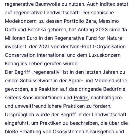
rege­ne­ra­ti­ve Baum­wol­le zu nut­zen. Auch Indi­tex setzt
auf rege­ne­ra­ti­ve Land­wirt­schaft: Der spa­ni­sche
Mode­kon­zern, zu des­sen Port­fo­lio Zara, Mas­si­mo
Dut­ti und Bersh­ka gehö­ren, hat Anfang
2023
cir­ca
15
Mil­lio­nen Euro in den
Rege­ne­ra­ti­ve Fund for Natu­re
inves­tiert, der
2021
von der Non-Pro­fit-Orga­ni­sa­ti­on
Con­ser­va­ti­on Inter­na­tio­nal
und dem Luxus­kon­zern
Kering ins Leben geru­fen wurde.
Der Begriff
„
rege­ne­ra­tiv“ ist in den letz­ten Jah­ren zu
einem Schlüs­sel­wort in der Agrar- und Mode­indus­trie
gewor­den, als Reak­ti­on auf das drin­gen­de Bedürf­nis
sei­tens Konsument*innen und
Poli­tik
, nach­hal­ti­ge­re
und umwelt­freund­li­che­re Prak­ti­ken zu för­dern.
Ursprüng­lich wur­de der Begriff in der Land­wirt­schaft
ein­ge­führt, um Prak­ti­ken zu beschrei­ben, die über die
blo­ße Erhal­tung von Öko­sys­te­men hin­aus­ge­hen und