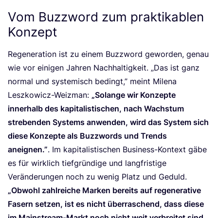
Vom Buzzword zum praktikablen
Konzept
Rege­ne­ra­ti­on ist zu einem Buz­zword gewor­den, genau
wie vor eini­gen Jah­ren Nach­hal­tig­keit.
„
Das ist ganz
nor­mal und sys­te­misch bedingt,” meint Mile­na
Lesz­ko­wicz-Weiz­man:
„
Solan­ge wir Kon­zep­te
inner­halb des kapi­ta­lis­ti­schen, nach Wachs­tum
stre­ben­den Sys­tems anwen­den, wird das Sys­tem sich
die­se Kon­zep­te als Buz­zwords und Trends
aneig­nen.”
. Im kapi­ta­lis­ti­schen Busi­ness-Kon­text gäbe
es für wirk­lich tief­grün­di­ge und lang­fris­ti­ge
Ver­än­de­run­gen noch zu wenig Platz und Geduld.
„
Obwohl zahl­rei­che Mar­ken bereits auf rege­ne­ra­ti­ve
Fasern set­zen, ist es nicht über­ra­schend, dass die­se
im Main­stream-Markt noch nicht weit ver­brei­tet sind