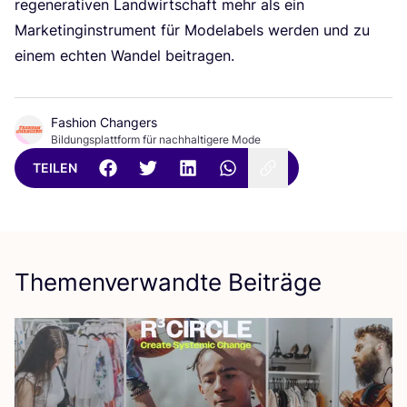
rege­ne­ra­ti­ven Land­wirt­schaft mehr als ein
Mar­ke­ting­in­stru­ment für Mode­la­bels wer­den und zu
einem ech­ten Wan­del beitragen.
Fashion Changers
Bildungsplattform für nachhaltigere Mode
TEILEN
Themenverwandte Beiträge