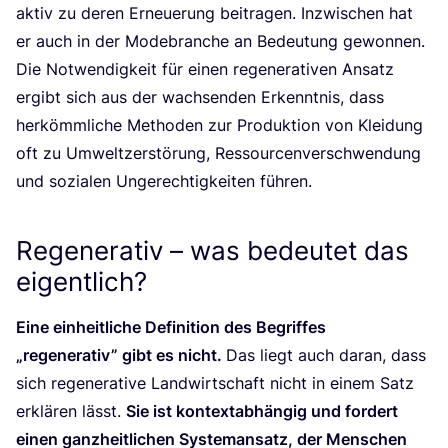
aktiv zu deren Erneue­rung bei­tra­gen. Inzwi­schen hat
er auch in der Mode­bran­che an Bedeu­tung gewon­nen.
Die Not­wen­dig­keit für einen rege­ne­ra­ti­ven Ansatz
ergibt sich aus der wach­sen­den Erkennt­nis, dass
her­kömm­li­che Metho­den zur Pro­duk­ti­on von Klei­dung
oft zu Umwelt­zer­stö­rung, Res­sour­cen­ver­schwen­dung
und sozia­len Unge­rech­tig­kei­ten führen.
Regenerativ – was bedeutet das
eigentlich?
Eine ein­heit­li­che Defi­ni­ti­on des Begrif­fes
„
rege­ne­ra­tiv” gibt es nicht.
Das liegt auch dar­an, dass
sich rege­ne­ra­ti­ve Land­wirt­schaft nicht in einem Satz
erklä­ren lässt.
Sie ist kon­text­ab­hän­gig und for­dert
einen ganz­heit­li­chen Sys­tem­an­satz, der Men­schen