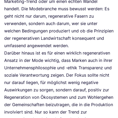
Mar­ke­ting-Trend oder um einen ech­ten Wan­del
han­delt. Die Mode­bran­che muss bewusst wer­den: Es
geht nicht nur dar­um, rege­ne­ra­ti­ve Fasern zu
ver­wen­den, son­dern auch dar­um, wer sie unter
wel­chen Bedin­gun­gen pro­du­ziert und ob die Prin­zi­pi­en
der rege­ne­ra­ti­ven Land­wirt­schaft kon­se­quent und
umfas­send ange­wen­det werden.
Dar­über hin­aus ist es für einen wirk­lich rege­ne­ra­ti­ven
Ansatz in der Mode wich­tig, dass Mar­ken auch in ihrer
Unter­neh­mens­phi­lo­so­phie und ‑ethik Trans­pa­renz und
sozia­le Ver­ant­wor­tung zei­gen. Der Fokus soll­te nicht
nur dar­auf lie­gen, für mög­lichst wenig nega­ti­ve
Aus­wir­kun­gen zu sor­gen, son­dern dar­auf, posi­tiv zur
Rege­ne­ra­ti­on von Öko­sys­te­men und zum Wohl­erge­hen
der Gemein­schaf­ten bei­zu­tra­gen, die in die Pro­duk­ti­on
invol­viert sind. Nur so kann der Trend zur