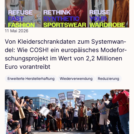
11 Mai 2026
Von Klei­der­schrank­da­ten zum Sys­tem­wan­
del: Wie
COSH
! ein euro­päi­sches Mode­for­
schungs­pro­jekt im Wert von
2
,
2
Mil­lio­nen
Euro vorantreibt
Erweiterte Herstellerhaftung
Wiederverwendung
Reduzierung