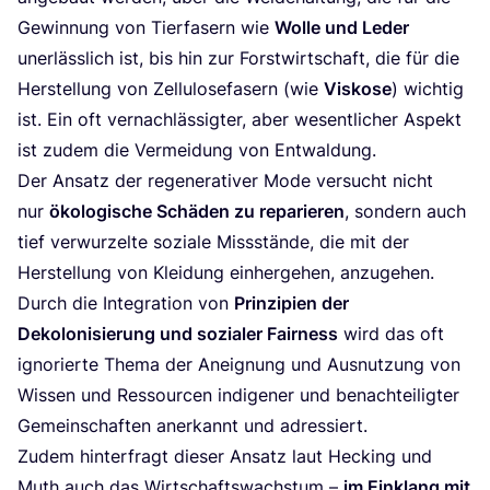
Gewin­nung von Tier­fa­sern wie
Wol­le und Leder
uner­läss­lich ist, bis hin zur Forst­wirt­schaft, die für die
Her­stel­lung von Zel­lu­lo­se­fa­sern (wie
Vis­ko­se
) wich­tig
ist. Ein oft ver­nach­läs­sig­ter, aber wesent­li­cher Aspekt
ist zudem die Ver­mei­dung von Entwaldung.
Der Ansatz der rege­ne­ra­ti­ver Mode ver­sucht nicht
nur
öko­lo­gi­sche Schä­den zu repa­rie­ren
, son­dern auch
tief ver­wur­zel­te sozia­le Miss­stän­de, die mit der
Her­stel­lung von Klei­dung ein­her­ge­hen, anzu­ge­hen.
Durch die Inte­gra­ti­on von
Prin­zi­pi­en der
Deko­lo­ni­sie­rung und sozia­ler Fair­ness
wird das oft
igno­rier­te The­ma der Aneig­nung und Aus­nut­zung von
Wis­sen und Res­sour­cen indi­ge­ner und benach­tei­lig­ter
Gemein­schaf­ten aner­kannt und adressiert.
Zudem hin­ter­fragt die­ser Ansatz laut Hecking und
Muth auch das Wirt­schafts­wachs­tum –
im Ein­klang mit