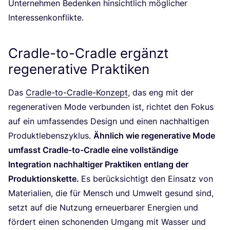
Unter­neh­men Beden­ken hin­sicht­lich mög­li­cher
Interessenkonflikte.
Cradle-to-Cradle ergänzt
regenerative Praktiken
Das
Crad­le-to-Crad­le-Kon­zept
, das eng mit der
rege­ne­ra­ti­ven Mode ver­bun­den ist, rich­tet den Fokus
auf ein umfas­sen­des Design und einen nach­hal­ti­gen
Pro­dukt­le­bens­zy­klus.
Ähn­lich wie rege­ne­ra­ti­ve Mode
umfasst Crad­le-to-Crad­le eine voll­stän­di­ge
Inte­gra­ti­on nach­hal­ti­ger Prak­ti­ken ent­lang der
Pro­duk­ti­ons­ket­te.
Es berück­sich­tigt den Ein­satz von
Mate­ria­li­en, die für Mensch und Umwelt gesund sind,
setzt auf die Nut­zung erneu­er­ba­rer Ener­gien und
för­dert einen scho­nen­den Umgang mit Was­ser und