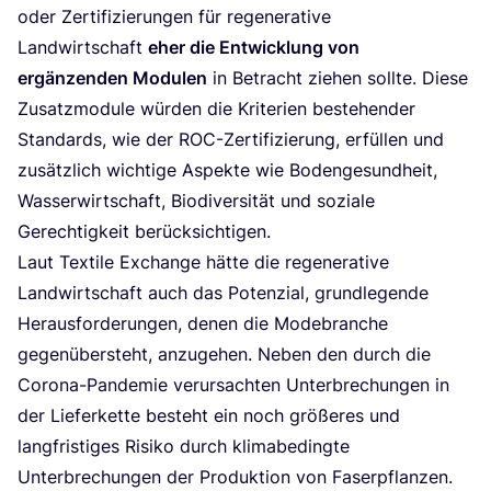
oder Zer­ti­fi­zie­run­gen für rege­ne­ra­ti­ve
Land­wirt­schaft
eher die Ent­wick­lung von
ergän­zen­den Modu­len
in Betracht zie­hen soll­te. Die­se
Zusatz­mo­du­le wür­den die Kri­te­ri­en bestehen­der
Stan­dards, wie der ROC-Zer­ti­fi­zie­rung, erfül­len und
zusätz­lich wich­ti­ge Aspek­te wie Boden­ge­sund­heit,
Was­ser­wirt­schaft, Bio­di­ver­si­tät und sozia­le
Gerech­tig­keit berücksichtigen.
Laut Tex­ti­le Exch­an­ge hät­te die rege­ne­ra­ti­ve
Land­wirt­schaft auch das Poten­zi­al, grund­le­gen­de
Her­aus­for­de­run­gen, denen die Mode­bran­che
gegen­über­steht, anzu­ge­hen. Neben den durch die
Coro­na-Pan­de­mie ver­ur­sach­ten Unter­bre­chun­gen in
der Lie­fer­ket­te besteht ein noch grö­ße­res und
lang­fris­ti­ges Risi­ko durch kli­ma­be­ding­te
Unter­bre­chun­gen der Pro­duk­ti­on von Faser­pflan­zen.