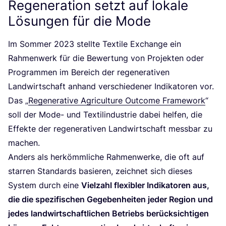
Regeneration setzt auf lokale
Lösungen für die Mode
Im Som­mer
2023
stell­te Tex­ti­le Exch­an­ge ein
Rah­men­werk für die Bewer­tung von Pro­jek­ten oder
Pro­gram­men im Bereich der rege­ne­ra­ti­ven
Land­wirt­schaft anhand ver­schie­de­ner Indi­ka­to­ren vor.
Das
„
Rege­ne­ra­ti­ve Agri­cul­tu­re Out­co­me Frame­work
“
soll der Mode- und Tex­til­in­dus­trie dabei hel­fen, die
Effek­te der rege­ne­ra­ti­ven Land­wirt­schaft mess­bar zu
machen.
Anders als her­kömm­li­che Rah­men­wer­ke, die oft auf
star­ren Stan­dards basie­ren, zeich­net sich die­ses
Sys­tem durch eine
Viel­zahl fle­xi­bler Indi­ka­to­ren aus,
die die spe­zi­fi­schen Gege­ben­hei­ten jeder Regi­on und
jedes land­wirt­schaft­li­chen Betriebs berück­sich­ti­gen