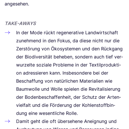
angesehen.
TAKE-AWAYS
In der Mode rückt rege­ne­ra­ti­ve Land­wirt­schaft
zuneh­mend in den Fokus, da die­se nicht nur die
Zer­stö­rung von Öko­sys­te­men und den Rück­gang
der Bio­di­ver­si­tät behe­ben, son­dern auch tief ver­
wur­zel­te sozia­le Pro­ble­me in der Tex­til­pro­duk­ti­
on adres­sie­ren kann. Ins­be­son­de­re bei der
Beschaf­fung von natür­li­chen Mate­ria­li­en wie
Baum­wol­le und Wol­le spie­len die Revi­ta­li­sie­rung
der Boden­be­schaf­fen­heit, der Schutz der Arten­
viel­falt und die För­de­rung der Koh­len­stoff­bin­
dung eine wesent­li­che Rolle.
Damit geht die oft über­se­he­ne Aneig­nung und