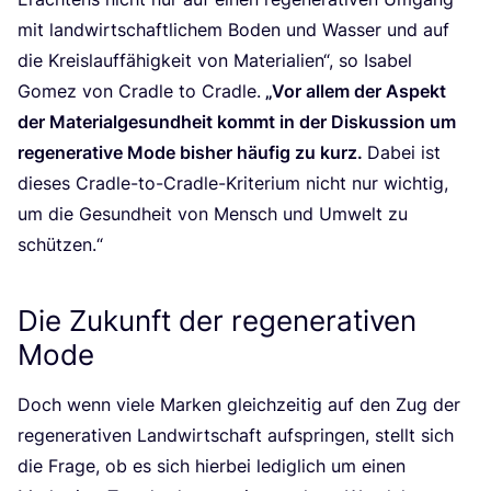
mit land­wirt­schaft­li­chem Boden und Was­ser und auf
die Kreis­lauf­fä­hig­keit von Mate­ria­li­en“, so Isa­bel
Gomez von Crad­le to Crad­le.
„
Vor allem der Aspekt
der Mate­ri­al­ge­sund­heit kommt in der Dis­kus­si­on um
rege­ne­ra­ti­ve Mode bis­her häu­fig zu kurz.
Dabei ist
die­ses Crad­le-to-Crad­le-Kri­te­ri­um nicht nur wich­tig,
um die Gesund­heit von Mensch und Umwelt zu
schützen.“
Die Zukunft der regenerativen
Mode
Doch wenn vie­le Mar­ken gleich­zei­tig auf den Zug der
rege­ne­ra­ti­ven Land­wirt­schaft auf­sprin­gen, stellt sich
die Fra­ge, ob es sich hier­bei ledig­lich um einen