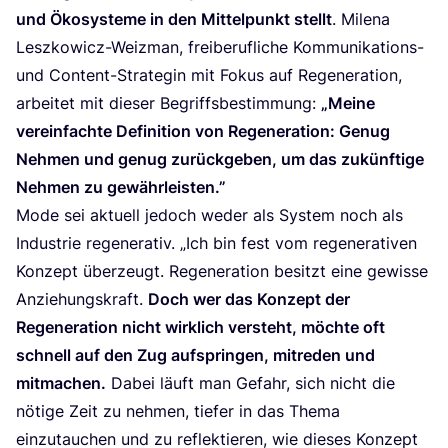
und Öko­sys­te­me in den Mit­tel­punkt stellt
. Mile­na
Lesz­ko­wicz-Weiz­man, frei­be­ruf­li­che Kom­mu­ni­ka­ti­ons-
und Con­tent-Stra­te­gin mit Fokus auf Rege­ne­ra­ti­on,
arbei­tet mit die­ser Begriffs­be­stim­mung:
„
Mei­ne
ver­ein­fach­te Defi­ni­ti­on von Rege­ne­ra­ti­on: Genug
Neh­men und genug zurück­ge­ben, um das zukünf­ti­ge
Neh­men zu gewährleisten.”
Mode sei aktu­ell jedoch weder als Sys­tem noch als
Indus­trie rege­ne­ra­tiv.
„
Ich bin fest vom rege­ne­ra­ti­ven
Kon­zept über­zeugt. Rege­ne­ra­ti­on besitzt eine gewis­se
Anzie­hungs­kraft.
Doch wer das Kon­zept der
Rege­ne­ra­ti­on nicht wirk­lich ver­steht, möch­te oft
schnell auf den Zug auf­sprin­gen, mit­re­den und
mit­ma­chen.
Dabei läuft man Gefahr, sich nicht die
nöti­ge Zeit zu neh­men, tie­fer in das The­ma
ein­zu­tau­chen und zu reflek­tie­ren, wie die­ses Kon­zept