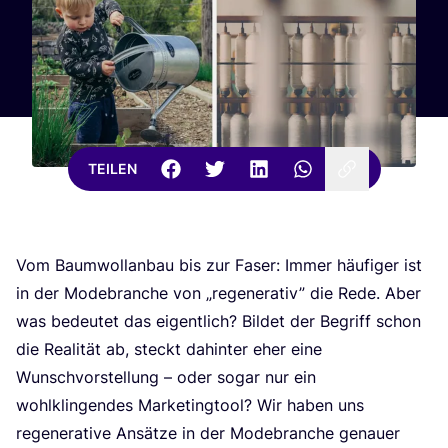
TEILEN
Vom Baum­wollan­bau bis zur Faser: Immer häu­fi­ger ist
in der Mode­bran­che von
„
rege­ne­ra­tiv” die Rede. Aber
was bedeu­tet das eigent­lich? Bil­det der Begriff schon
die Rea­li­tät ab, steckt dahin­ter eher eine
Wunsch­vor­stel­lung – oder sogar nur ein
wohl­klin­gen­des Mar­ke­ting­tool? Wir haben uns
rege­ne­ra­ti­ve Ansät­ze in der Mode­bran­che genau­er