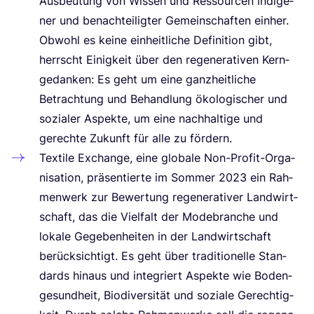
Aus­beu­tung von Wis­sen und Res­sour­cen indi­ge­
ner und benach­tei­lig­ter Gemein­schaf­ten ein­her.
Obwohl es kei­ne ein­heit­li­che Defi­ni­ti­on gibt,
herrscht Einig­keit über den rege­ne­ra­ti­ven Kern­
ge­dan­ken: Es geht um eine ganz­heit­li­che
Betrach­tung und Behand­lung öko­lo­gi­scher und
sozia­ler Aspek­te, um eine nach­hal­ti­ge und
gerech­te Zukunft für alle zu fördern.
Tex­ti­le Exch­an­ge, eine glo­ba­le Non-Pro­fit-Orga­
ni­sa­ti­on, prä­sen­tier­te im Som­mer
2023
ein Rah­
men­werk zur Bewer­tung rege­ne­ra­ti­ver Land­wirt­
schaft, das die Viel­falt der Mode­bran­che und
loka­le Gege­ben­hei­ten in der Land­wirt­schaft
berück­sich­tigt. Es geht über tra­di­tio­nel­le Stan­
dards hin­aus und inte­griert Aspek­te wie Boden­
ge­sund­heit, Bio­di­ver­si­tät und sozia­le Gerech­tig­