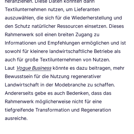
her­an­zie­hen. Die­se Daten könn­ten dann
Tex­til­un­ter­neh­men nut­zen, um Lie­fe­ran­ten
aus­zu­wäh­len, die sich für die Wie­der­her­stel­lung und
den Schutz natür­li­cher Res­sour­cen ein­set­zen. Die­ses
Rah­men­werk soll einen brei­ten Zugang zu
Infor­ma­tio­nen und Emp­feh­lun­gen ermög­li­chen und ist
sowohl für klei­ne­re land­wirt­schaft­li­che Betrie­be als
auch für gro­ße Tex­til­un­ter­neh­men von Nutzen.
Laut
Vogue Busi­ness
könn­te es dazu bei­tra­gen, mehr
Bewusst­sein für die Nut­zung rege­ne­ra­ti­ver
Land­wirt­schaft in der Mode­bran­che zu schaf­fen.
Ande­rer­seits gebe es auch Beden­ken, dass das
Rah­men­werk mög­li­cher­wei­se nicht für eine
tief­grei­fen­de Trans­for­ma­ti­on und Rege­ne­ra­ti­on
ausreiche.