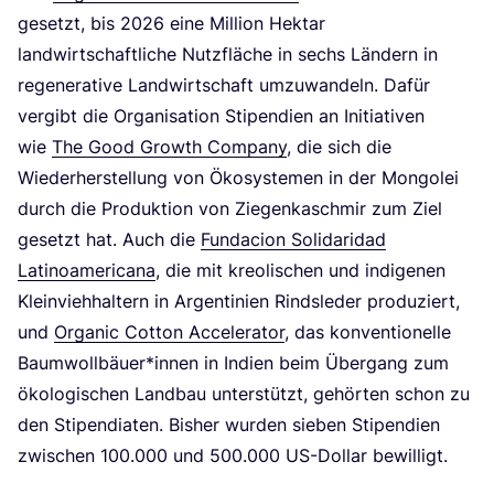
gesetzt, bis
2026
eine Mil­li­on Hekt­ar
land­wirt­schaft­li­che Nutz­flä­che in sechs Län­dern in
rege­ne­ra­ti­ve Land­wirt­schaft umzu­wan­deln. Dafür
ver­gibt die Orga­ni­sa­ti­on Sti­pen­di­en an Initia­ti­ven
wie
The Good Growth Com­pa­ny
, die sich die
Wie­der­her­stel­lung von Öko­sys­te­men in der Mon­go­lei
durch die Pro­duk­ti­on von Zie­gen­kasch­mir zum Ziel
gesetzt hat. Auch die
Fund­aci­on Soli­da­ri­dad
Lati­no­ame­ri­ca­na
, die mit kreo­li­schen und indi­ge­nen
Klein­vieh­hal­tern in Argen­ti­ni­en Rinds­le­der pro­du­ziert,
und
Orga­nic Cot­ton Acce­le­ra­tor
, das kon­ven­tio­nel­le
Baumwollbäuer*innen in Indi­en beim Über­gang zum
öko­lo­gi­schen Land­bau unter­stützt, gehör­ten schon zu
den Sti­pen­dia­ten. Bis­her wur­den sie­ben Sti­pen­di­en
zwi­schen
100
.
000
und
500
.
000
US-Dol­lar bewilligt.