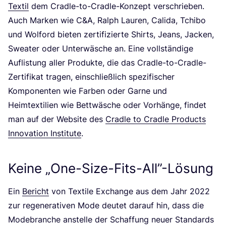
Tex­til
dem Crad­le-to-Crad­le-Kon­zept ver­schrie­ben.
Auch Mar­ken wie C
&
A, Ralph Lau­ren, Cali­da, Tchi­bo
und Wol­ford bie­ten zer­ti­fi­zier­te Shirts, Jeans, Jacken,
Swea­ter oder Unter­wä­sche an. Eine voll­stän­di­ge
Auf­lis­tung aller Pro­duk­te, die das Crad­le-to-Crad­le-
Zer­ti­fi­kat tra­gen, ein­schließ­lich spe­zi­fi­scher
Kom­po­nen­ten wie Far­ben oder Gar­ne und
Heim­tex­ti­li­en wie Bett­wä­sche oder Vor­hän­ge, fin­det
man auf der Web­site des
Crad­le to Crad­le Pro­ducts
Inno­va­ti­on Insti­tu­te
.
Keine
„
One-Size-Fits-All”-Lösung
Ein
Bericht
von Tex­ti­le Exch­an­ge aus dem Jahr
2022
zur rege­ne­ra­ti­ven Mode deu­tet dar­auf hin, dass die
Mode­bran­che anstel­le der Schaf­fung neu­er Stan­dards