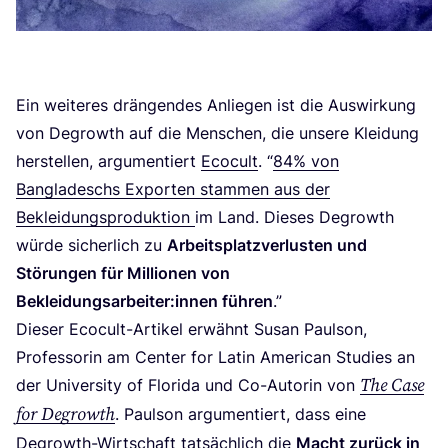
Ein wei­te­res drän­gen­des Anlie­gen ist die Aus­wir­kung
von Degrowth auf die Men­schen, die unse­re Klei­dung
her­stel­len, argu­men­tiert
Eco­cult
.
“
84
% von
Ban­gla­deschs Expor­ten stam­men aus der
Beklei­dungs­pro­duk­ti­on
im Land. Die­ses Degrowth
wür­de sicher­lich zu
Arbeits­platz­ver­lus­ten und
Stö­run­gen für Mil­lio­nen von
Bekleidungsarbeiter:innen füh­ren
.”
Die­ser Eco­cult-Arti­kel erwähnt Sus­an Paul­son,
Pro­fes­so­rin am Cen­ter for Latin Ame­ri­can Stu­dies an
The Case
der Uni­ver­si­ty of Flo­ri­da und Co-Autorin von
for Degrowth
. Paul­son argu­men­tiert, dass eine
Degrowth-Wirt­schaft tat­säch­lich die
Macht zurück in