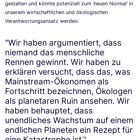
gestal­ten und könn­te poten­zi­ell zum
‘
neu­en Nor­mal’ in
unse­rem wirt­schaft­li­chen und öko­lo­gi­schen
Ver­ant­wor­tungs­an­satz werden.
"Wir haben argumentiert, dass
niemand das menschliche
Rennen gewinnt. Wir haben zu
erklären versucht, dass das, was
Mainstream-Ökonomen als
Fortschritt bezeichnen, Ökologen
als planetaren Ruin ansehen. Wir
haben behauptet, dass
unendliches Wachstum auf einem
endlichen Planeten ein Rezept für
eine Katastrophe ist."