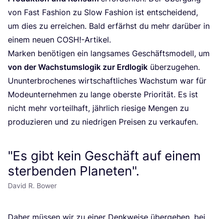
von Fast Fashion zu Slow Fashion ist ent­schei­dend,
um dies zu errei­chen. Bald erfärhst du mehr dar­über in
einem neu­en
COSH
!-Artikel.
Mar­ken benö­ti­gen ein lang­sa­mes Geschäfts­mo­dell, um
von der Wachs­tums­lo­gik zur Erd­lo­gik
über­zu­ge­hen.
Unun­ter­bro­che­nes wirt­schaft­li­ches Wachs­tum war für
Mode­un­ter­neh­men zu lan­ge obers­te Prio­ri­tät. Es ist
nicht mehr vor­teil­haft, jähr­lich rie­si­ge Men­gen zu
pro­du­zie­ren und zu nied­ri­gen Prei­sen zu verkaufen.
"Es gibt kein Geschäft auf einem
sterbenden Planeten".
David R. Bower
Daher müs­sen wir zu einer Denk­wei­se über­ge­hen, bei