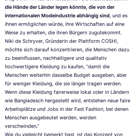
die Hän­de der Län­der legen könn­te, die von der
inter­na­tio­na­len Mode­indus­trie abhän­gig sind
, und es
ihnen ermög­li­chen wür­de, ihre Wirt­schaf­ten auf eine
Wei­se zu erhal­ten, die ihren Bür­gern zugutekommt.
Niki de Schry­ver, Grün­de­rin der Platt­form
COSH
!,
möch­te sich dar­auf kon­zen­trie­ren, die Men­schen dazu
zu beein­flus­sen, nach­hal­ti­ge­re und qua­li­ta­tiv
hoch­wer­ti­ge­re Klei­dung zu kau­fen,
“
damit die
Men­schen wei­ter­hin das­sel­be Bud­get aus­ge­ben, aber
für weni­ger Klei­dung, die sie län­ger tra­gen wer­den.
Wenn die­se Klei­dung fai­rer­wei­se lokal oder in Län­dern
wie Ban­gla­desch her­ge­stellt wird, ent­ste­hen neue fai­re
Arbeits­plät­ze und Jobs in der Fast Fashion, bei denen
Men­schen aus­ge­beu­tet wer­den, wer­den
verschwinden.”
Wie du viel­leicht bemerkt hast, ist das Kon­zept von