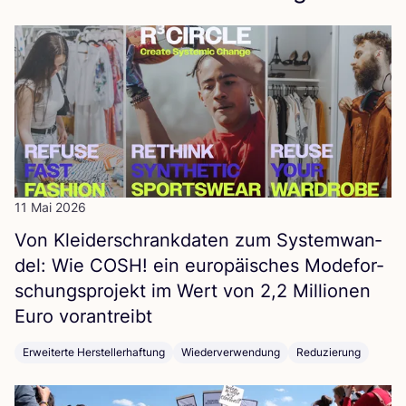
11 Mai 2026
Von Klei­der­schrank­da­ten zum Sys­tem­wan­
del: Wie
COSH
! ein euro­päi­sches Mode­for­
schungs­pro­jekt im Wert von
2
,
2
Mil­lio­nen
Euro vorantreibt
Erweiterte Herstellerhaftung
Wiederverwendung
Reduzierung