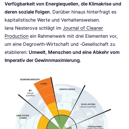
Ver­füg­bar­keit von Ener­gie­quel­len, die Kli­ma­kri­se und
deren sozia­le Fol­gen
. Dar­über hin­aus hin­ter­fragt es
kapi­ta­lis­ti­sche Wer­te und Verhaltensweisen.
Iana Nes­tero­va schlägt im
Jour­nal of Clea­ner
Pro­duc­tion
ein Rah­men­werk mit drei Ele­men­ten vor,
um eine Degrowth-Wirt­schaft und ‑Gesell­schaft zu
eta­blie­ren:
Umwelt, Men­schen und eine Abkehr vom
Impe­ra­tiv der Gewinn­ma­xi­mie­rung
.