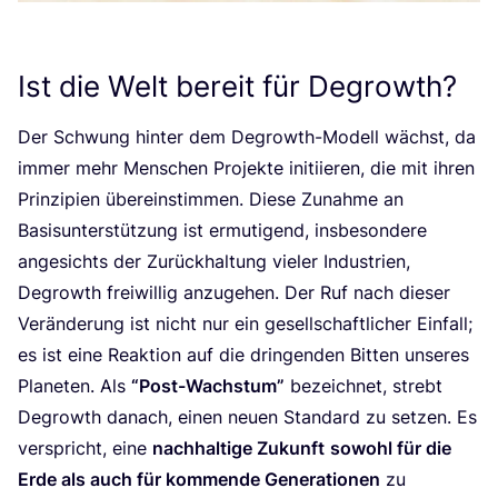
Ist die Welt bereit für Degrowth?
Der Schwung hin­ter dem Degrowth-Modell wächst, da
immer mehr Men­schen Pro­jek­te initi­ie­ren, die mit ihren
Prin­zi­pi­en über­ein­stim­men. Die­se Zunah­me an
Basis­un­ter­stüt­zung ist ermu­ti­gend, ins­be­son­de­re
ange­sichts der Zurück­hal­tung vie­ler Indus­trien,
Degrowth frei­wil­lig anzu­ge­hen. Der Ruf nach die­ser
Ver­än­de­rung ist nicht nur ein gesell­schaft­li­cher Ein­fall;
es ist eine Reak­ti­on auf die drin­gen­den Bit­ten unse­res
Pla­ne­ten. Als
“
Post-Wachs­tum”
bezeich­net, strebt
Degrowth danach, einen neu­en Stan­dard zu set­zen. Es
ver­spricht, eine
nach­hal­ti­ge Zukunft
sowohl für die
Erde als auch für kom­men­de Gene­ra­tio­nen
zu