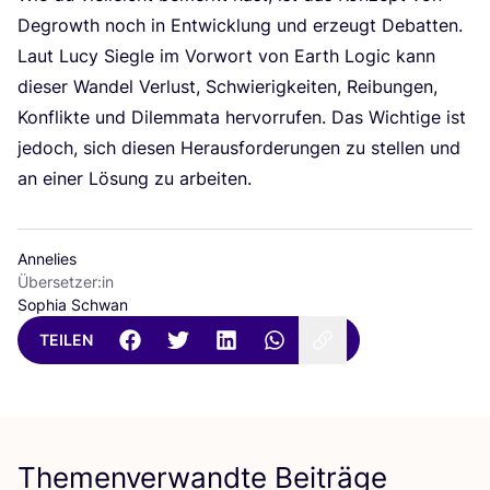
Degrowth noch in Ent­wick­lung und erzeugt Debat­ten.
Laut Lucy Sieg­le im Vor­wort von Earth Logic kann
die­ser Wan­del Ver­lust, Schwie­rig­kei­ten, Rei­bun­gen,
Kon­flik­te und Dilem­ma­ta her­vor­ru­fen. Das Wich­ti­ge ist
jedoch, sich die­sen Her­aus­for­de­run­gen zu stel­len und
an einer Lösung zu arbeiten.
Annelies
Übersetzer:in
Sophia Schwan
TEILEN
Themenverwandte Beiträge