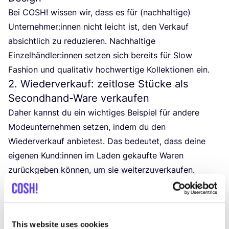
Bei
COSH
! wis­sen wir, dass es für (nach­hal­ti­ge)
Unternehmer:innen nicht leicht ist, den Ver­kauf
absicht­lich zu redu­zie­ren. Nach­hal­ti­ge
Einzelhändler:innen set­zen sich bereits für Slow
Fashion und qua­li­ta­tiv hoch­wer­ti­ge Kol­lek­tio­nen ein.
2
. Wiederverkauf: zeitlose Stücke als
Secondhand-Ware verkaufen
Daher kannst du ein wich­ti­ges Bei­spiel für ande­re
Mode­un­ter­neh­men set­zen, indem du den
Wie­der­ver­kauf anbie­test. Das bedeu­tet, dass dei­ne
eige­nen Kund:innen im Laden gekauf­te Waren
zurück­ge­ben kön­nen, um sie weiterzuverkaufen.
3
. Reparaturen schätzen
Es ist wich­tig, sich auf den gesam­ten Lebens­zy­klus
von Klei­dung zu kon­zen­trie­ren, die Geschich­te den
This website uses cookies
Kund:innen zu kom­mu­ni­zie­ren und sicher­zu­stel­len,