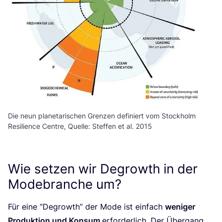
Die neun planetarischen Grenzen definiert vom Stockholm
Resilience Centre, Quelle: Steffen et al. 2015
Wie setzen wir Degrowth in der
Modebranche um?
Für eine
“
Degrowth” der Mode ist ein­fach
weni­ger
Pro­duk­ti­on und Kon­sum
erfor­der­lich. Der Über­gang