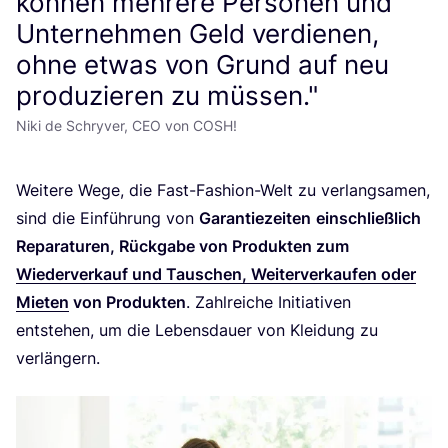
können mehrere Personen und
Unternehmen Geld verdienen,
ohne etwas von Grund auf neu
produzieren zu müssen."
Niki de Schryver, CEO von COSH!
Wei­te­re Wege, die Fast-Fashion-Welt zu ver­lang­sa­men,
sind die Ein­füh­rung von
Garan­tie­zei­ten
ein­schließ­lich
Repa­ra­tu­ren, Rück­ga­be von Pro­duk­ten zum
Wie­der­ver­kauf und Tau­schen, Wei­ter­ver­kau­fen oder
Mie­ten
von Pro­duk­ten
. Zahl­rei­che Initia­ti­ven
ent­ste­hen, um die Lebens­dau­er von Klei­dung zu
verlängern.