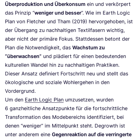
Über­pro­duk­ti­on und Über­kon­sum
ein und ver­kör­pert
das Prin­zip
“
weni­ger und bes­ser
”. Wie im Earth Logic
Plan von Flet­cher und Tham (
2019
) her­vor­ge­ho­ben, ist
der Über­gang zu nach­hal­ti­gen Tex­til­fa­sern wich­tig,
aber nicht der pri­mä­re Fokus. Statt­des­sen betont der
Plan die Not­wen­dig­keit, das
Wachs­tum zu
“
über­wach­sen”
und plä­diert für einen bedeu­ten­den
kul­tu­rel­len Wan­del hin zu nach­hal­ti­gen Prak­ti­ken.
Die­ser Ansatz defi­niert Fort­schritt neu und stellt das
öko­lo­gi­sche und sozia­le Wohl­erge­hen in den
Vordergrund.
Um den
Earth Logic Plan
umzu­set­zen, wur­den
6
ganz­heit­li­che Ansatz­punk­te für die fort­schritt­li­che
Trans­for­ma­ti­on des Mode­be­reichs iden­ti­fi­ziert, bei
denen
“
weni­ger” im Mit­tel­punkt steht. Degrowth ist
unter ande­rem eine
Gegen­re­ak­ti­on auf die ver­rin­ger­te