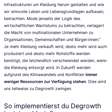
Infra­struk­tu­ren um Klei­dung her­um gestal­ten und wie
wir sinn­vol­le Leben und Lebens­grund­la­gen auf­bau­en,
betrach­ten. Mode jen­seits der Logik des
wirt­schaft­li­chen Wachs­tums zu betrach­ten, ver­la­gert
die Macht von mul­ti­na­tio­na­len Unter­neh­men zu
Orga­ni­sa­tio­nen, Gemein­schaf­ten und Bürger:innen.”
Je mehr Klei­dung ver­kauft wird, des­to mehr wird auch
pro­du­ziert und des­to mehr Roh­stof­fe wer­den
benö­tigt, die letzt­end­lich ver­schwen­det wer­den, wenn
die Klei­dung ent­sorgt wird. In Zukunft wer­den
auf­grund des Kli­ma­wan­dels und Kon­flik­ten
immer
weni­ger Res­sour­cen zur Ver­fü­gung ste­hen
. Dies wird
uns teil­wei­se zu Degrowth zwingen.
So implementierst du Degrowth