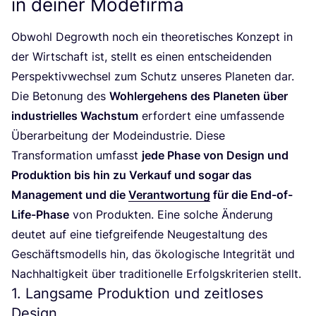
in deiner Modefirma
Obwohl Degrowth noch ein theo­re­ti­sches Kon­zept in
der Wirt­schaft ist, stellt es einen ent­schei­den­den
Per­spek­tiv­wech­sel zum Schutz unse­res Pla­ne­ten dar.
Die Beto­nung des
Wohl­erge­hens des Pla­ne­ten über
indus­tri­el­les Wachs­tum
erfor­dert eine umfas­sen­de
Über­ar­bei­tung der Mode­indus­trie. Die­se
Trans­for­ma­ti­on umfasst
jede Pha­se von Design und
Pro­duk­ti­on bis hin zu Ver­kauf und sogar das
Manage­ment und die
Ver­ant­wor­tung
für die End-of-
Life-Pha­se
von Pro­duk­ten. Eine sol­che Ände­rung
deu­tet auf eine tief­grei­fen­de Neu­ge­stal­tung des
Geschäfts­mo­dells hin, das öko­lo­gi­sche Inte­gri­tät und
Nach­hal­tig­keit über tra­di­tio­nel­le Erfolgs­kri­te­ri­en stellt.
1
. Langsame Produktion und zeitloses
Design