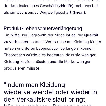
der kon­ti­nu­ier­li­ches Geschäft
(zir­ku­lär)
mehr wert ist
als ein wach­sen­des Weg­werf­ge­schäft
(line­ar)
.
Produkt-Lebensdauerverlängerung
Ein Mit­tel zur Degrowth der Mode ist es, die
Qua­li­tät
zu ver­bes­sern
, sodass Ver­brau­chen­de Klei­dung län­ger
nut­zen und deren Lebens­dau­er ver­län­gern kön­nen.
Theo­re­tisch wür­de dies bedeu­ten, dass sie weni­ger
Klei­dung kau­fen müss­ten und die Mar­ke weni­ger
pro­du­zie­ren müsste.
"Indem man Kleidung
wiederverwendet oder wieder in
den Verkaufskreislauf bringt,