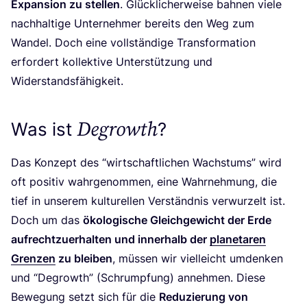
Expan­si­on zu stel­len
. Glück­li­cher­wei­se bah­nen vie­le
nach­hal­ti­ge Unter­neh­mer bereits den Weg zum
Wan­del. Doch eine voll­stän­di­ge Trans­for­ma­ti­on
erfor­dert kol­lek­ti­ve Unter­stüt­zung und
Widerstandsfähigkeit.
Degrowth
Was ist
?
Das Kon­zept des
“
wirt­schaft­li­chen Wachs­tums” wird
oft posi­tiv wahr­ge­nom­men, eine Wahr­neh­mung, die
tief in unse­rem kul­tu­rel­len Ver­ständ­nis ver­wur­zelt ist.
Doch um das
öko­lo­gi­sche Gleich­ge­wicht der Erde
auf­recht­zu­er­hal­ten und inner­halb der
pla­ne­ta­ren
Gren­zen
zu blei­ben
, müs­sen wir viel­leicht umden­ken
und
“
Degrowth” (Schrump­fung) anneh­men. Die­se
Bewe­gung setzt sich für die
Redu­zie­rung von