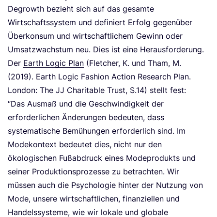
Degrowth bezieht sich auf das gesam­te
Wirt­schafts­sys­tem und defi­niert Erfolg gegen­über
Über­kon­sum und wirt­schaft­li­chem Gewinn oder
Umsatz­wachs­tum neu. Dies ist eine Her­aus­for­de­rung.
Der
Earth Logic Plan
(Flet­cher, K. und Tham, M.
(
2019
). Earth Logic Fashion Action Rese­arch Plan.
Lon­don: The
JJ
Cha­ri­ta­ble Trust, S.
14
) stellt fest:
“
Das Aus­maß und die Geschwin­dig­keit der
erfor­der­li­chen Ände­run­gen bedeu­ten, dass
sys­te­ma­ti­sche Bemü­hun­gen erfor­der­lich sind. Im
Mode­kon­text bedeu­tet dies, nicht nur den
öko­lo­gi­schen Fuß­ab­druck eines Mode­pro­dukts und
sei­ner Pro­duk­ti­ons­pro­zes­se zu betrach­ten. Wir
müs­sen auch die Psy­cho­lo­gie hin­ter der Nut­zung von
Mode, unse­re wirt­schaft­li­chen, finan­zi­el­len und
Han­dels­sys­te­me, wie wir loka­le und glo­ba­le