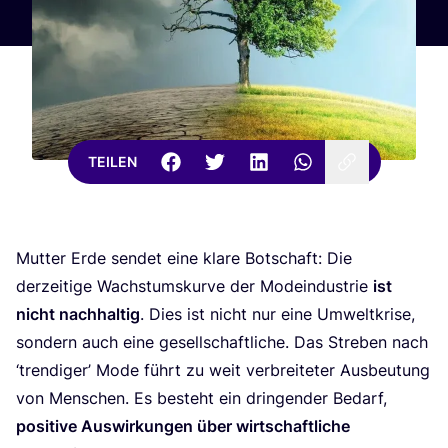
TEILEN
Mut­ter Erde sen­det eine kla­re Bot­schaft: Die
der­zei­ti­ge Wachs­tums­kur­ve der Mode­indus­trie
ist
nicht nach­hal­tig
. Dies ist nicht nur eine Umwelt­kri­se,
son­dern auch eine gesell­schaft­li­che. Das Stre­ben nach
‘
tren­di­ger’ Mode führt zu weit ver­brei­te­ter Aus­beu­tung
von Men­schen. Es besteht ein drin­gen­der Bedarf,
posi­ti­ve Aus­wir­kun­gen über wirt­schaft­li­che