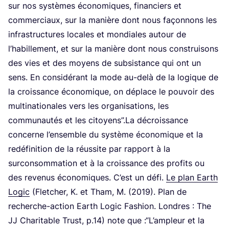
sur nos sys­tèmes éco­no­miques, finan­ciers et
com­mer­ciaux, sur la manière dont nous façon­nons les
infra­struc­tures locales et mon­diales autour de
l’ha­bille­ment, et sur la manière dont nous construi­sons
des vies et des moyens de sub­sis­tance qui ont un
sens. En consi­dé­rant la mode au-delà de la logique de
la crois­sance éco­no­mique, on déplace le pou­voir des
mul­ti­na­tio­nales vers les orga­ni­sa­tions, les
com­mu­nau­tés et les citoyens”.La décrois­sance
concerne l’en­semble du sys­tème éco­no­mique et la
redé­fi­ni­tion de la réus­site par rap­port à la
sur­con­som­ma­tion et à la crois­sance des pro­fits ou
des reve­nus éco­no­miques. C’est un défi.
Le plan Earth
Logic
(Flet­cher, K. et Tham, M. (
2019
). Plan de
recherche-action Earth Logic Fashion. Londres : The
JJ
Cha­ri­table Trust, p.
14
) note que :“L’am­pleur et la