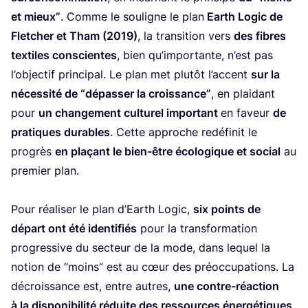
et mieux”
. Comme le sou­ligne le plan
Earth Logic de
Flet­cher et Tham (
2019
)
, la tran­si­tion vers
des fibres
tex­tiles conscientes
, bien qu’im­por­tante, n’est pas
l’ob­jec­tif prin­ci­pal. Le plan met plu­tôt l’ac­cent
sur la
néces­si­té de
“
dépas­ser la crois­sance”
, en plai­dant
pour
un chan­ge­ment cultu­rel impor­tant
en faveur
de
pra­tiques durables
. Cette approche redé­fi­nit le
pro­grès
en pla­çant le bien-être éco­lo­gique et social
au
pre­mier plan.
Pour réa­li­ser le plan d’Earth Logic,
six points de
départ ont été iden­ti­fiés
pour la trans­for­ma­tion
pro­gres­sive du sec­teur de la mode, dans lequel la
notion de
“
moins” est au cœur des pré­oc­cu­pa­tions. La
décrois­sance est, entre autres,
une contre-réac­tion
à la dis­po­ni­bi­li­té réduite des res­sources éner­gé­tiques
,