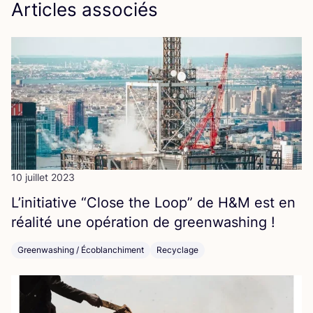
Articles associés
10 juillet 2023
L’i­ni­tia­tive
“
Close the Loop” de H
&
M est en
réa­li­té une opé­ra­tion de greenwashing !
Greenwashing / Écoblanchiment
Recyclage