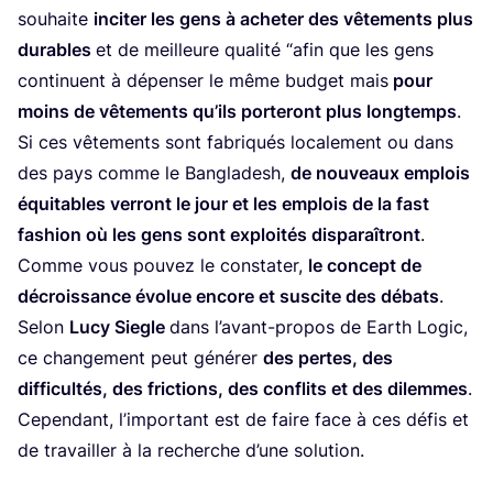
sou­haite
inci­ter les gens à ache­ter des vête­ments plus
durables
et de meilleure qua­li­té
“
afin que les gens
conti­nuent à dépen­ser le même bud­get mais
pour
moins de vête­ments qu’ils por­te­ront plus long­temps
.
Si ces vête­ments sont fabri­qués loca­le­ment ou dans
des pays comme le Ban­gla­desh,
de nou­veaux emplois
équi­tables ver­ront le jour et les emplois de la fast
fashion où les gens sont exploi­tés dis­pa­raî­tront
.
Comme vous pou­vez le consta­ter,
le concept de
décrois­sance évo­lue encore et sus­cite des débats
.
Selon
Lucy Siegle
dans l’a­vant-pro­pos de Earth Logic,
ce chan­ge­ment peut géné­rer
des pertes, des
dif­fi­cul­tés, des fric­tions, des conflits et des dilemmes
.
Cepen­dant, l’im­por­tant est de faire face à ces défis et
de tra­vailler à la recherche d’une solution.