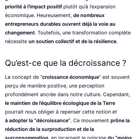
prio­ri­té à l’im­pact posi­tif
plu­tôt qu’à l’ex­pan­sion
éco­no­mique. Heu­reu­se­ment,
de nom­breux
entre­pre­neurs durables ouvrent déjà la voie au
chan­ge­ment
. Tou­te­fois, une trans­for­ma­tion com­plète
néces­site
un sou­tien col­lec­tif et de la rési­lience
.
Qu’est-ce que la décroissance ?
Le concept de
“
crois­sance éco­no­mique
” est sou­vent
per­çu de manière posi­tive, une per­cep­tion
pro­fon­dé­ment ancrée dans notre culture. Cepen­dant,
le main­tien de l’é­qui­libre éco­lo­gique de la Terre
pour­rait nous obli­ger à repen­ser cette notion et
à adop­ter la
“
décrois­sance”
. Ce mou­ve­ment
prône la
réduc­tion de la sur­pro­duc­tion et de la
sur­con­som­ma­tion
, en incar­nant le prin­cipe
du
“
moins