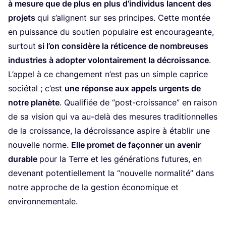
à mesure que de plus en plus d’in­di­vi­dus lancent des
pro­jets
qui s’a­lignent sur ses prin­cipes. Cette mon­tée
en puis­sance du sou­tien popu­laire est encou­ra­geante,
sur­tout
si l’on consi­dère la réti­cence de nom­breuses
indus­tries à adop­ter volon­tai­re­ment la décrois­sance
.
L’ap­pel à ce chan­ge­ment n’est pas un simple caprice
socié­tal ; c’est
une réponse aux appels urgents de
notre pla­nète
. Qua­li­fiée de
“
post-crois­sance” en rai­son
de sa vision qui va au-delà des mesures tra­di­tion­nelles
de la crois­sance, la décrois­sance aspire à éta­blir une
nou­velle norme.
Elle pro­met de façon­ner un ave­nir
durable
pour la Terre et les géné­ra­tions futures, en
deve­nant poten­tiel­le­ment la
“
nou­velle nor­ma­li­té” dans
notre approche de la ges­tion éco­no­mique et
environnementale.