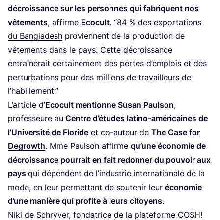
décrois­sance sur les per­sonnes qui fabriquent nos
vête­ments
, affirme
Eco­cult
.
“
84
% des expor­ta­tions
du Ban­gla­desh
pro­viennent de la pro­duc­tion de
vête­ments dans le pays. Cette décrois­sance
entraî­ne­rait cer­tai­ne­ment des pertes d’em­plois et des
per­tur­ba­tions pour des mil­lions de tra­vailleurs de
l’habillement.”
L’ar­ticle d’
Eco­cult men­tionne Susan Paul­son
,
pro­fes­seure au
Centre d’é­tudes lati­no-amé­ri­caines de
l’U­ni­ver­si­té de Flo­ride
et co-auteur de
The Case for
Degrowth
. Mme Paul­son affirme
qu’une éco­no­mie de
décrois­sance pour­rait en fait redon­ner du pou­voir aux
pays
qui dépendent de l’in­dus­trie inter­na­tio­nale de la
mode, en leur per­met­tant de sou­te­nir leur
éco­no­mie
d’une manière qui pro­fite à leurs citoyens
.
Niki de Schry­ver, fon­da­trice de la pla­te­forme
COSH
!