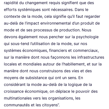
rapi­di­té du chan­ge­ment requis signi­fient que des
efforts sys­té­miques sont néces­saires. Dans le
contexte de la mode, cela signi­fie qu’il faut regar­der
au-delà de l’im­pact envi­ron­ne­men­tal d’un pro­duit de
mode et de ses pro­ces­sus de pro­duc­tion. Nous
devons éga­le­ment nous pen­cher sur la psy­cho­lo­gie
qui sous-tend l’u­ti­li­sa­tion de la mode, sur nos
sys­tèmes éco­no­miques, finan­ciers et com­mer­ciaux,
sur la manière dont nous façon­nons les infra­struc­tures
locales et mon­diales autour de l’ha­bille­ment, et sur la
manière dont nous construi­sons des vies et des
moyens de sub­sis­tance qui ont un sens. En
consi­dé­rant la mode au-delà de la logique de la
crois­sance éco­no­mique, on déplace le pou­voir des
mul­ti­na­tio­nales vers les orga­ni­sa­tions, les
com­mu­nau­tés et les citoyens”.