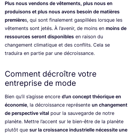
Plus nous ven­dons de vête­ments, plus nous en
pro­dui­sons et plus nous avons besoin de matières
pre­mière
s, qui sont fina­le­ment gas­pillées lorsque les
vête­ments sont jetés. À l’a­ve­nir, de moins en
moins de
res­sources seront dis­po­nibles
en rai­son du
chan­ge­ment cli­ma­tique et des conflits. Cela se
tra­dui­ra en par­tie par une décroissance.
Comment décroître votre
entreprise de mode
Bien qu’il s’a­gisse encore
d’un concept théo­rique en
éco­no­mie
, la décrois­sance repré­sente
un chan­ge­ment
de pers­pec­tive vital
pour la sau­ve­garde de notre
pla­nète. Mettre l’ac­cent sur le bien-être de la pla­nète
plu­tôt que
sur la crois­sance indus­trielle néces­site une