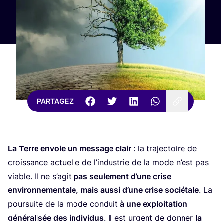
PARTAGEZ
La Terre envoie un mes­sage clair
: la tra­jec­toire de
crois­sance actuelle de l’in­dus­trie de la mode n’est pas
viable. Il ne s’a­git
pas seule­ment d’une crise
envi­ron­ne­men­tale, mais aus­si d’une crise socié­tale
. La
pour­suite de la mode conduit
à une exploi­ta­tion
géné­ra­li­sée des indi­vi­dus
. Il est urgent de don­ner
la