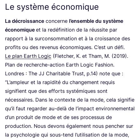
Le système économique
La décrois­sance
concerne
l’en­semble du sys­tème
éco­no­mique
et la redé­fi­ni­tion de la réus­site par
rap­port à la sur­con­som­ma­tion et à la crois­sance des
pro­fits ou des reve­nus éco­no­miques. C’est un défi.
Le plan Earth Logic
(Flet­cher, K. et Tham, M. (
2019
).
Plan de recherche-action Earth Logic Fashion.
Londres : The
JJ
Cha­ri­table Trust, p.
14
) note que :
“
L’am­pleur et la rapi­di­té du chan­ge­ment requis
signi­fient que des efforts sys­té­miques sont
néces­saires. Dans le contexte de la mode, cela signi­fie
qu’il faut regar­der au-delà de l’im­pact envi­ron­ne­men­tal
d’un pro­duit de mode et de ses pro­ces­sus de
pro­duc­tion. Nous devons éga­le­ment nous pen­cher sur
la psy­cho­lo­gie qui sous-tend l’u­ti­li­sa­tion de la mode,