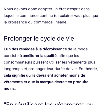
Nous devons donc adop­ter un état d’es­prit dans
lequel le com­merce conti­nu (cir­cu­laire) vaut plus que
la crois­sance du com­merce linéaire.
Prolonger le cycle de vie
L’un des remèdes à la décrois­sance
de la mode
consiste
à amé­lio­rer la qua­li­té
, afin que les
consom­ma­teurs puissent uti­li­ser les vête­ments plus
long­temps et pro­lon­ger leur durée de vie. En théo­rie,
cela signi­fie qu’ils devraient ache­ter moins de
vête­ments et que la marque devrait en pro­duire
moins
.
"En réutilisant les vêtements ou