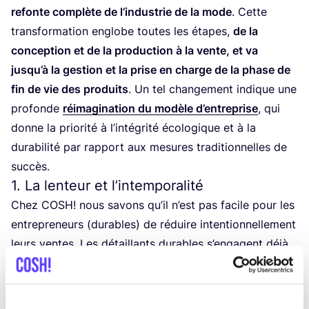
refonte com­plète de l’in­dus­trie de la mode
. Cette
trans­for­ma­tion englobe toutes les étapes,
de la
concep­tion et de la pro­duc­tion à la vente, et va
jus­qu’à la ges­tion et la prise en charge de la phase de
fin de vie des pro­duits
. Un tel chan­ge­ment indique une
pro­fonde
réima­gi­na­tion du modèle d’en­tre­prise
, qui
donne la prio­ri­té à l’in­té­gri­té éco­lo­gique et à la
dura­bi­li­té par rap­port aux mesures tra­di­tion­nelles de
succès.
1
. La lenteur et l’intemporalité
Chez
COSH
! nous savons qu’il n’est pas facile pour les
entre­pre­neurs (durables) de réduire inten­tion­nel­le­ment
leurs ventes. Les détaillants durables s’en­gagent déjà
en faveur de la slow fashion et pro­posent des
col­lec­tions de qualité.
2
. Revendre : vendre des pièces