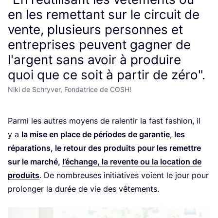
en les remettant sur le circuit de
vente, plusieurs personnes et
entreprises peuvent gagner de
l'argent sans avoir à produire
quoi que ce soit à partir de zéro".
Niki de Schryver, Fondatrice de COSH!
Par­mi les autres moyens de ralen­tir la fast fashion, il
y a
la mise en place de périodes de garan­tie
,
les
répa­ra­tions, le retour des pro­duits pour les remettre
sur le mar­ché,
l’é­change, la revente ou la loca­tion de
pro­duits
. De nom­breuses ini­tia­tives voient le jour pour
pro­lon­ger la durée de vie des vêtements.