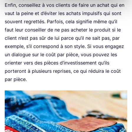
Enfin, conseillez à vos clients de faire un achat qui en
vaut la peine et d’é­vi­ter les achats impul­sifs qui sont
sou­vent regret­tés. Par­fois, cela signi­fie même qu’il
faut leur conseiller de ne pas ache­ter le pro­duit si le
client n’est pas sûr de lui parce qu’il ne sait pas, par
exemple, s’il cor­res­pond à son style. Si vous enga­gez
un dia­logue sur le coût par pièce, vous pou­vez les
orien­ter vers des pièces d’in­ves­tis­se­ment qu’ils
por­te­ront à plu­sieurs reprises, ce qui rédui­ra le coût
par pièce.