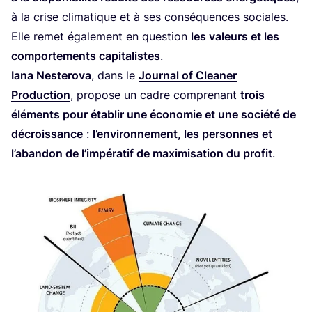
à la crise cli­ma­tique et à ses consé­quences sociales.
Elle remet éga­le­ment en ques­tion
les valeurs et les
com­por­te­ments capi­ta­listes
.
Iana Nes­te­ro­va
, dans le
Jour­nal of Clea­ner
Pro­duc­tion
, pro­pose un cadre com­pre­nant
trois
élé­ments pour éta­blir une éco­no­mie et une socié­té de
décrois­sance
:
l’en­vi­ron­ne­ment, les per­sonnes et
l’a­ban­don de l’im­pé­ra­tif de maxi­mi­sa­tion du pro­fit
.