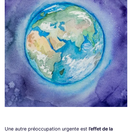
Une autre pré­oc­cu­pa­tion urgente est
l’ef­fet de la