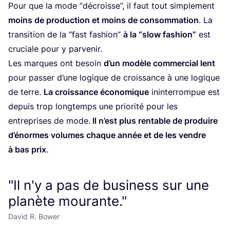
Pour que la mode
“
décroisse”, il faut tout sim­ple­ment
moins de pro­duc­tion et moins de consom­ma­tion
. La
tran­si­tion de la
“
fast fashion”
à la
“
slow fashion”
est
cru­ciale pour y parvenir.
Les marques ont besoin
d’un modèle com­mer­cial lent
pour pas­ser d’une logique de crois­sance à une logique
de terre.
La crois­sance éco­no­mique
inin­ter­rom­pue est
depuis trop long­temps une prio­ri­té pour les
entre­prises de mode.
Il n’est plus ren­table de pro­duire
d’é­normes volumes chaque année et de les vendre
à bas prix
.
"Il n'y a pas de business sur une
planète mourante."
David R. Bower