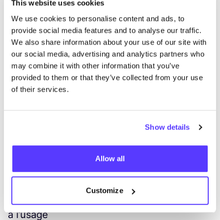
This website uses cookies
intemporelles d’occasion
We use cookies to personalise content and ads, to
Ils peuvent donc don­ner un exemple impor­tant aux
provide social media features and to analyse our traffic.
autres entre­prises de mode en pro­po­sant la revente.
We also share information about your use of our site with
Cela signi­fie que leurs propres clients peuvent offrir
our social media, advertising and analytics partners who
des articles ache­tés dans le maga­sin, et les remettre
may combine it with other information that you’ve
au maga­sin pour qu’ils soient revendus.
provided to them or that they’ve collected from your use
3
of their services.
. Privilégier les réparations
Il est impor­tant de se concen­trer sur l’en­semble du
cycle de vie des vête­ments, de com­mu­ni­quer l’his­toire
Show details
aux clients et de veiller à ce que les vête­ments soient
choyés.
Allow all
Pour contri­buer à la décrois­sance, une pre­mière étape
pour­rait être, par exemple,
de s’as­so­cier à des
tailleurs
.
Customize
4
. Dialoguer avec les clients sur le coût
à l’usage