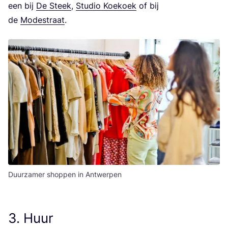
een bij
De Steek
,
Stu­dio Koe­koek
of bij
de
Mode­straat
.
Duurzamer shoppen in Antwerpen
3
. Huur