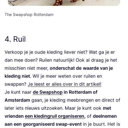
The Swapshop Rotterdam
4
. Ruil
Ver­koop je je oude kle­ding lie­ver niet? Wat ga je er
dan mee doen? Rui­len natuur­lijk! Ook al draag je het
mis­schien niet meer,
onder­schat de
waar­de van je
kle­ding niet
. Wil je meer weten over rui­len en
swap­pen?
Je leest er alles over in dit artikel!
Je kunt naar
de Swap­shop
in Rot­ter­dam of
Amster­dam
gaan, je kle­ding mee­bren­gen en direct of
later iets nieuws uit­zoe­ken. Maar je kunt ook
met
vrien­den
een kle­ding­ruil orga­ni­se­ren
,
of
deel­ne­men
aan een geor­ga­ni­seerd swap-event
in je buurt. Het is