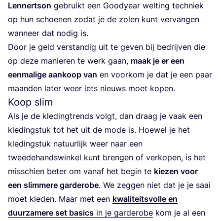
Len­nert­son
gebruikt een Goodyear wel­ting tech­niek
op hun schoe­nen zodat je de zolen kunt ver­van­gen
wan­neer dat nodig is.
Door je geld ver­stan­dig uit te geven bij bedrij­ven die
op deze manie­ren te werk gaan,
maak je er een
een­ma­li­ge aan­koop van
en voor­kom je dat je een paar
maan­den later weer iets nieuws moet kopen.
Koop slim
Als je de kle­ding­trends volgt, dan draag je vaak een
kle­ding­stuk tot het uit de mode is. Hoe­wel je het
kle­ding­stuk natuur­lijk weer naar een
twee­de­hands­win­kel kunt bren­gen of ver­ko­pen, is het
mis­schien beter om van­af het begin te
kie­zen voor
een slim­me­re gar­de­ro­be
. We zeg­gen niet dat je je saai
moet kle­den. Maar met een
kwa­li­teits­vol­le en
duur­za­me­re set basics
in je gar­de­ro­be
kom je al een