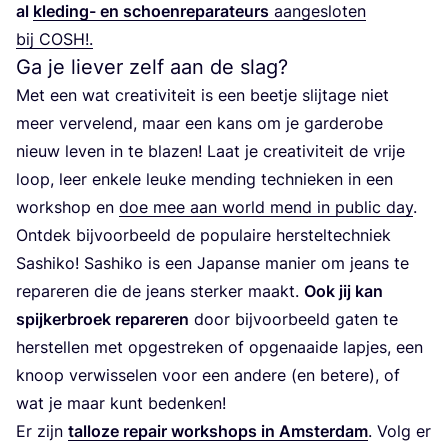
al
kle­ding- en schoen­re­pa­ra­teurs
aan­ge­slo­ten
bij
COSH
!.
Ga je liever zelf aan de slag?
Met een wat cre­a­ti­vi­teit is een beet­je slij­ta­ge niet
meer ver­ve­lend, maar een kans om je gar­de­ro­be
nieuw leven in te bla­zen! Laat je cre­a­ti­vi­teit de vrije
loop, leer enke­le leu­ke men­ding tech­nie­ken in een
work­shop en
doe mee aan world mend in public day
.
Ont­dek bij­voor­beeld de popu­lai­re her­stel­tech­niek
Sas­hi­ko! Sas­hi­ko is een Japan­se manier om jeans te
repa­re­ren die de jeans ster­ker maakt.
Ook jij kan
spij­ker­broek repa­re­ren
door bij­voor­beeld gaten te
her­stel­len met opge­stre­ken of opge­naai­de lap­jes, een
knoop ver­wis­se­len voor een ande­re (en bete­re), of
wat je maar kunt bedenken!
Er zijn
tal­lo­ze repair work­shops in Amster­dam
. Volg er