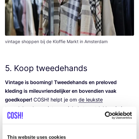
vintage shoppen bij de Kloffie Markt in Amsterdam
5
. Koop tweedehands
Vin­ta­ge is boo­m­ing! Twee­de­hands en prel­oved
kle­ding is mile­u­vrien­de­lij­ker en boven­dien vaak
goed­ko­per!
COSH
! helpt je om
de leuk­ste
twee­de­hands en vin­ta­ge win­kels te ont­dek­ken in jouw
buurt.
Niet alleen
steun je loka­le onder­ne­mers
door bij
twee­de­hands- of vin­ta­ge­win­kels te kopen, maar je
This website uses cookies