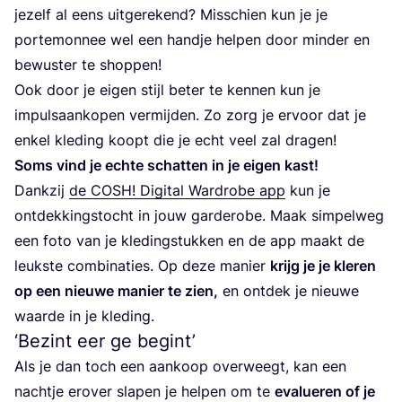
jezelf al eens uit­ge­re­kend? Mis­schien kun je je
por­te­mon­nee wel een hand­je hel­pen door min­der en
bewus­ter te shop­pen!
Ook door je eigen stijl beter te ken­nen kun je
impuls­aan­ko­pen ver­mij­den. Zo zorg je ervoor dat je
enkel kle­ding koopt die je echt veel zal dragen!
Soms vind je ech­te schat­ten in je eigen kast!
Dank­zij
de
COSH
! Digi­tal Ward­ro­be app
kun je
ont­dek­kings­tocht in jouw gar­de­ro­be. Maak sim­pel­weg
een foto van je kle­ding­stuk­ken en de app maakt de
leuk­ste com­bi­na­ties. Op deze manier
krijg je je kle­ren
op een nieu­we manier te zien,
en ont­dek je nieu­we
waar­de in je kleding.
‘
Bezint eer ge begint’
Als je dan toch een aan­koop over­weegt, kan een
nacht­je erover sla­pen je hel­pen om te
eva­lu­e­ren of je