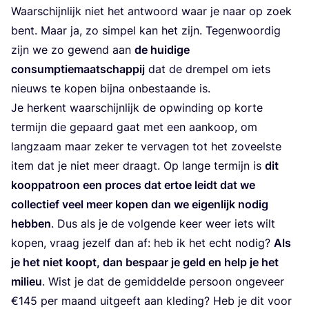
Waar­schijn­lijk niet het ant­woord waar je naar op zoek
bent. Maar ja, zo sim­pel kan het zijn. Tegen­woor­dig
zijn we zo gewend aan
de hui­di­ge
con­sump­tie­maat­schap­pij
dat de drem­pel om iets
nieuws te kopen bij­na onbe­staan­de is.
Je her­kent waar­schijn­lijk de opwin­ding op kor­te
ter­mijn die gepaard gaat met een aan­koop, om
lang­zaam maar zeker te ver­va­gen tot het zoveel­ste
item dat je niet meer draagt. Op lan­ge ter­mijn is
dit
koop­pa­troon een pro­ces dat ertoe leidt dat we
col­lec­tief veel meer kopen dan we eigen­lijk nodig
heb­ben
. Dus als je de vol­gen­de keer weer iets wilt
kopen, vraag jezelf dan af: heb ik het echt nodig?
Als
je het niet koopt, dan bespaar je geld en help je het
mili­eu
. Wist je dat de gemid­del­de per­soon onge­veer
€
145
per maand uit­geeft aan kle­ding? Heb je dit voor