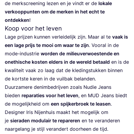
de merks­cree­ning lezen en je vindt er de
loka­le
ver­koop­pun­ten om de mer­ken in het echt te
ont­dek­ken
!
Koop voor het leven
Lage prij­zen kun­nen ver­lei­de­lijk zijn. Maar al te
vaak is
een lage prijs te mooi om waar te zijn
. Voor­al in de
mode-indu­strie
wor­den de
mili­eu­ver­woes­ten­de en
one­thi­sche kos­ten elders in de wereld betaald
en is de
kwa­li­teit vaak zo laag dat de kle­ding­stuk­ken bin­nen
de kort­ste keren in de vuil­bak belanden.
Duur­za­me­re den­im­be­drij­ven zoals Nudie Jeans
bie­den
repa­ra­ties voor het leven
, en
MUD
Jeans biedt
de moge­lijk­heid om
een spij­ker­broek te lea­sen
.
Desig­ner Iris Nij­en­huis maakt het moge­lijk om
je
sie­ra­den modu­lair te repa­re­ren
en te ver­an­de­ren
naar­ge­lang je stijl ver­an­dert door­heen de tijd.