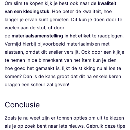
Om slim te kopen kijk je best ook naar de
kwa­li­teit
van een kle­ding­stuk
. Hoe beter de kwa­li­teit, hoe
lan­ger je ervan kunt genie­ten! Dit kun je doen door te
voe­len aan de stof, of door
de
mate­ri­aal­sa­men­stel­ling
in het eti­ket
te raad­ple­gen.
Ver­mijd hier­bij bij­voor­beeld mate­ri­aal­mixen met
ela­s­taan, omdat dit snel­ler ver­slijt. Ook door een kijk­je
te nemen in de bin­nen­kant van het item kun je zien
hoe goed het gemaakt is, lijkt de stik­king nu al los te
komen? Dan is de kans groot dat dit na enke­le keren
dra­gen een scheur zal geven!
Conclusie
Zoals je nu weet zijn er ton­nen opties om uit te kie­zen
als je op zoek bent naar iets nieuws. Gebruik deze tips