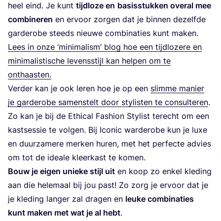
heel eind. Je kunt
tijd­lo­ze en
basis­stuk­ken over­al mee
com­bi­ne­ren
en ervoor zor­gen dat je bin­nen dezelf­de
gar­de­ro­be steeds nieu­we com­bi­na­ties kunt maken.
Lees in onze
‘
mini­ma­lism’ blog hoe een tijd­lo­ze­re en
mini­ma­lis­ti­sche levens­stijl kan hel­pen om te
onthaasten.
Ver­der kan je ook leren hoe je op een
slim­me manier
je gar­de­ro­be samen­stelt door sty­lis­ten te con­sul­te­ren
.
Zo kan je bij de Ethi­cal Fas­hi­on Sty­list terecht om een
kast­ses­sie te vol­gen. Bij Ico­nic war­de­ro­be kun je luxe
en duur­za­me­re mer­ken huren, met het per­fec­te advies
om tot de ide­a­le kleer­kast te komen.
Bouw je eigen unie­ke stijl uit
en koop zo enkel kle­ding
aan die hele­maal bij jou past! Zo zorg je ervoor dat je
je kle­ding lan­ger zal dra­gen en
leu­ke com­bi­na­ties
kunt maken met wat je al hebt
.