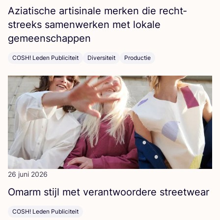
Azi­a­ti­sche arti­si­na­le mer­ken die recht­
streeks samen­wer­ken met loka­le
gemeenschappen
COSH! Leden Publiciteit
Diversiteit
Productie
26 juni 2026
Omarm stijl met ver­ant­woor­de­re streetwear
COSH! Leden Publiciteit