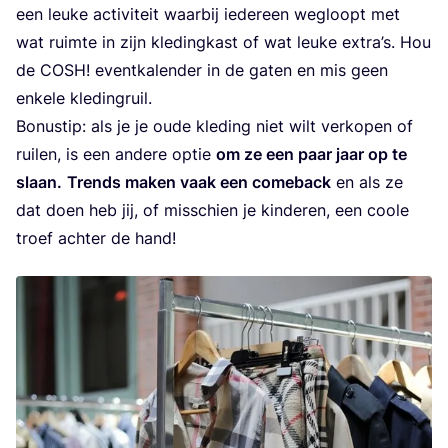
een leu­ke acti­vi­teit waar­bij ieder­een weg­loopt met
wat ruim­te in zijn kle­ding­kast of wat leu­ke extra’s. Hou
de
COSH
! event­ka­len­der in de gaten en mis geen
enke­le kledingruil.
Bonus­tip: als je je oude kle­ding niet wilt ver­ko­pen of
rui­len, is een ande­re optie
om ze een paar jaar op te
slaan.
Trends maken vaak een come­back
en als ze
dat doen heb jij, of mis­schien je kin­de­ren, een coo­le
troef ach­ter de hand!