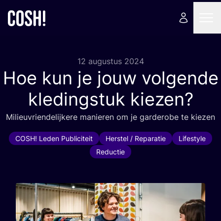
12 augustus 2024
Hoe kun je jouw volgende
kledingstuk kiezen?
Mili­eu­vrien­de­lij­ke­re manie­ren om je gar­de­ro­be te kiezen
COSH! Leden Publiciteit
Herstel / Reparatie
Lifestyle
Reductie