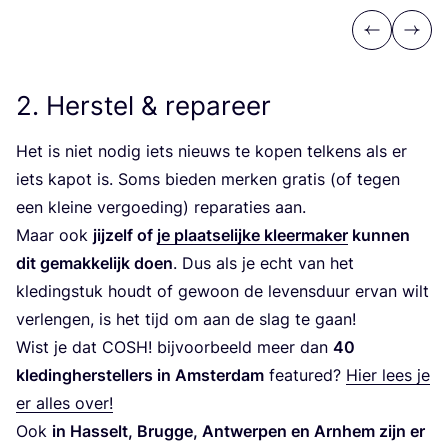
Previous
Next
2
. Herstel
&
repareer
Het is niet nodig iets nieuws te kopen tel­kens als er
iets kapot is. Soms bie­den mer­ken gra­tis (of tegen
een klei­ne ver­goe­ding) repa­ra­ties aan.
Maar ook
jij­zelf of
je plaat­se­lij­ke kleer­ma­ker
kun­nen
dit gemak­ke­lijk doen
. Dus als je echt van het
kle­ding­stuk houdt of gewoon de levens­duur ervan wilt
ver­len­gen, is het tijd om aan de slag te gaan!
Wist je dat
COSH
! bij­voor­beeld meer dan
40
kle­ding­her­stel­lers in Amster­dam
fea­tu­red?
Hier lees je
er alles over!
Ook
in Has­selt, Brug­ge, Ant­wer­pen en Arn­hem zijn er