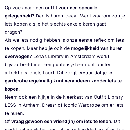
Op zoek naar een
out­fit voor een spe­ci­a­le
gele­gen­heid
? Dan is huren ide­aal! Want waar­om zou je
iets kopen als je het slechts enke­le keren gaat
dragen?
Als we iets nodig heb­ben is onze eer­ste reflex om iets
te kopen. Maar heb je ooit de
moge­lijk­heid van huren
over­wo­gen
?
Lena’s Libra­ry
in Amster­dam werkt
bij­voor­beeld met een pun­ten­sys­teem dat pun­ten
aftrekt als je iets huurt. Dit zorgt ervoor dat je
je
gar­de­ro­be regel­ma­tig kunt ver­an­de­ren zon­der iets te
kopen
!
Neem ook een kijk­je in de kleer­kast van
Out­fit Libra­ry
LESS
in Arn­hem,
Dressr
of
Ico­nic Ward­ro­be
om er iets
te huren.
Of
vraag gewoon een vriend(in) om iets te lenen
. Dit
werkt natuur­lijk het best als jij ook je kle­ding af en toe