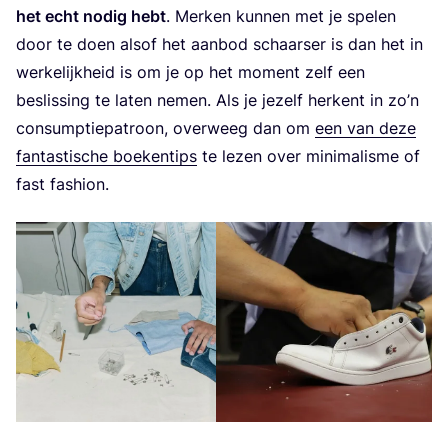
het echt nodig hebt
. Mer­ken kun­nen met je spe­len
door te doen als­of het aan­bod schaar­ser is dan het in
wer­ke­lijk­heid is om je op het moment zelf een
beslis­sing te laten nemen. Als je jezelf her­kent in zo’n
con­sump­tie­pa­troon, over­weeg dan om
een van deze
fan­tas­ti­sche boe­ken­tips
te lezen over mini­ma­lis­me of
fast fashion.