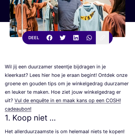
DEEL
Wil jij een duur­za­mer steen­tje bij­dra­gen in je
kleer­kast? Lees hier hoe je eraan begint! Ont­dek onze
groe­ne en gou­den tips om je win­kel­ge­drag duur­za­mer
en leu­ker te maken. Hoe ziet jouw win­kel­ge­drag er
uit?
Vul de enquê­te in en maak kans op een
COSH
!
cadeaubon!
1
. Koop niet …
Het aller­duur­zaams­te is om hele­maal niets te kopen!