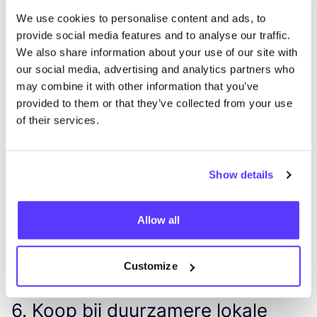
eli­mi­neert ook de nood­zaak van ver­pak­king en
We use cookies to personalise content and ads, to
ver­zen­ding wat wel nodig is bij
glo­ba­le twee­de­hands
provide social media features and to analyse our traffic.
win­kel­plat­forms zoals Vin­ted
of Markt­plaats.
We also share information about your use of our site with
our social media, advertising and analytics partners who
may combine it with other information that you’ve
provided to them or that they’ve collected from your use
of their services.
Show details
Allow all
Previous
Next
Customize
6
. Koop bij duurzamere lokale