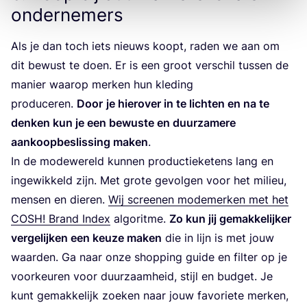
ondernemers
Als je dan toch iets nieuws koopt, raden we aan om
dit bewust te doen. Er is een groot ver­schil tus­sen de
manier waar­op mer­ken hun kle­ding
pro­du­ce­ren.
Door
je hier­over in te lich­ten en na te
den­ken kun je een bewus­te en duur­za­me­re
aan­koop­be­slis­sing maken
.
In de mode­we­reld kun­nen pro­duc­tie­ke­tens lang en
inge­wik­keld zijn. Met gro­te gevol­gen voor het mili­eu,
men­sen en die­ren.
Wij scree­nen mode­mer­ken met het
COSH
! Brand Index
algo­rit­me.
Zo kun jij gemak­ke­lij­ker
ver­ge­lij­ken een keu­ze maken
die in lijn is met jouw
waar­den. Ga naar onze shop­ping gui­de en fil­ter op je
voor­keu­ren voor duur­zaam­heid, stijl en bud­get. Je
kunt gemak­ke­lijk zoe­ken naar jouw favo­rie­te mer­ken,