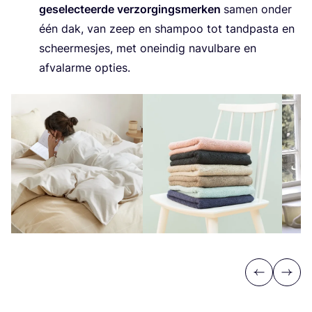
gese­lec­teer­de ver­zor­gings­mer­ken
samen onder
één dak, van zeep en sham­poo tot tand­pas­ta en
scheer­mes­jes, met onein­dig navul­ba­re en
afval­ar­me opties.
Previous
Next