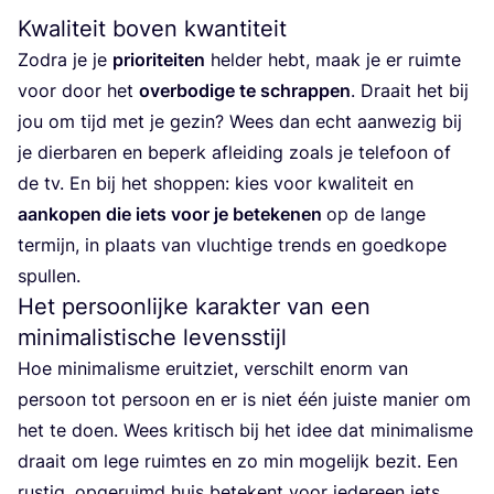
Kwaliteit boven kwantiteit
Zodra je je
pri­o­ri­tei­ten
hel­der hebt, maak je er ruim­te
voor door het
over­bo­di­ge te schrap­pen
. Draait het bij
jou om tijd met je gezin? Wees dan echt aan­we­zig bij
je dier­ba­ren en beperk aflei­ding zoals je tele­foon of
de tv. En bij het shop­pen: kies voor kwa­li­teit en
aan­ko­pen die iets voor je bete­ke­nen
op de lan­ge
ter­mijn, in plaats van vluch­ti­ge trends en goed­ko­pe
spullen.
Het persoonlijke karakter van een
minimalistische levensstijl
Hoe mini­ma­lis­me eruit­ziet, ver­schilt enorm van
per­soon tot per­soon en er is niet één juis­te manier om
het te doen. Wees kri­tisch bij het idee dat mini­ma­lis­me
draait om lege ruim­tes en zo min moge­lijk bezit. Een
rus­tig, opge­ruimd huis bete­kent voor ieder­een iets