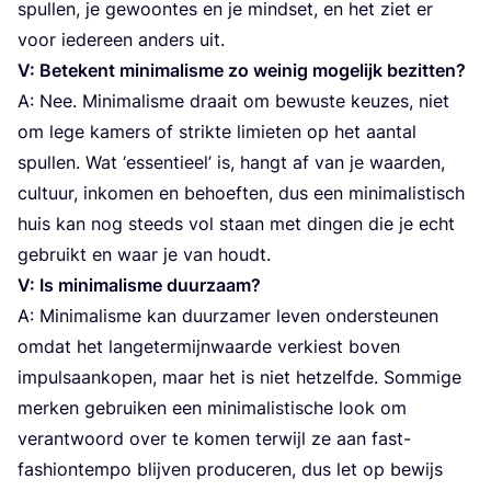
spul­len, je gewoon­tes en je mind­set, en het ziet er
voor ieder­een anders uit.
V: Bete­kent mini­ma­lis­me zo wei­nig moge­lijk bezitten?
A: Nee. Mini­ma­lis­me draait om bewus­te keu­zes, niet
om lege kamers of strik­te limie­ten op het aan­tal
spul­len. Wat
‘
essen­ti­eel’ is, hangt af van je waar­den,
cul­tuur, inko­men en behoef­ten, dus een mini­ma­lis­tisch
huis kan nog steeds vol staan met din­gen die je echt
gebruikt en waar je van houdt.
V: Is mini­ma­lis­me duurzaam?
A: Mini­ma­lis­me kan duur­za­mer leven onder­steu­nen
omdat het lan­ge­ter­mijn­waar­de ver­kiest boven
impuls­aan­ko­pen, maar het is niet het­zelf­de. Som­mi­ge
mer­ken gebrui­ken een mini­ma­lis­ti­sche look om
ver­ant­woord over te komen ter­wijl ze aan fast-
fas­hi­on­tem­po blij­ven pro­du­ce­ren, dus let op bewijs