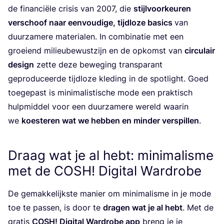
de finan­ci­ë­le cri­sis van
2007
, die
stijl­voor­keu­ren
ver­schoof naar een­vou­di­ge, tijd­lo­ze basics
van
duur­za­me­re mate­ri­a­len. In com­bi­na­tie met een
groei­end mili­eu­be­wust­zijn en de opkomst van
cir­cu­lair
design
zet­te deze bewe­ging trans­pa­rant
gepro­du­ceer­de tijd­lo­ze kle­ding in de spot­light. Goed
toe­ge­past is mini­ma­lis­ti­sche mode een prak­tisch
hulp­mid­del voor een duur­za­me­re wereld waar­in
we
koes­te­ren wat we heb­ben en min­der ver­spil­len
.
Draag wat je al hebt: minimalisme
met de
COSH
! Digital Wardrobe
De gemak­ke­lijk­ste manier om mini­ma­lis­me in je mode
toe te pas­sen, is door te
dra­gen wat je al hebt
. Met de
gra­tis
COSH
! Digi­tal Ward­ro­be app
breng je je