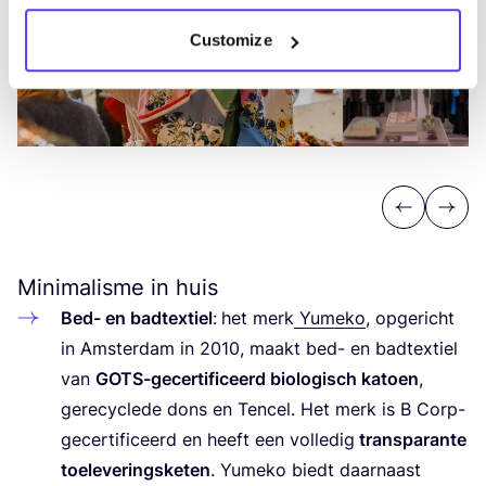
Customize
Previous
Next
Minimalisme in huis
Bed- en badtex­tiel
:
het merk
Yume­ko
, opge­richt
in Amster­dam in
2010
, maakt bed- en badtex­tiel
van
GOTS-gecer­ti­fi­ceerd bio­lo­gisch katoen
,
gere­cy­cle­de dons en Ten­cel. Het merk is B Corp-
gecer­ti­fi­ceerd en heeft een vol­le­dig
trans­pa­ran­te
toe­le­ve­rings­ke­ten
. Yume­ko biedt daar­naast