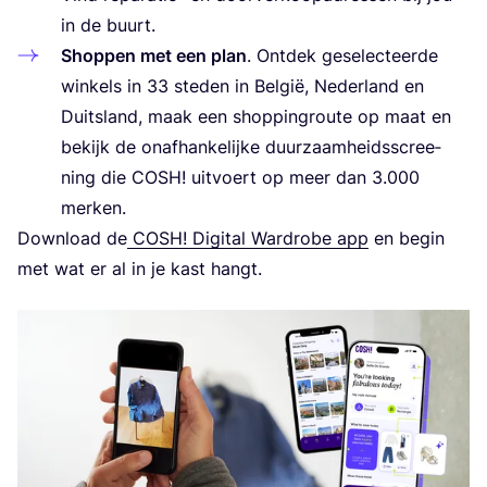
in de buurt.
Shop­pen met een plan
. Ont­dek gese­lec­teer­de
win­kels in
33
ste­den in Bel­gië, Neder­land en
Duits­land, maak een shop­ping­rou­te op maat en
bekijk de onaf­han­ke­lij­ke duur­zaam­heids­scree­
ning die
COSH
! uit­voert op meer dan
3
.
000
merken.
Down­load de
COSH
! Digi­tal Ward­ro­be app
en begin
met wat er al in je kast hangt.