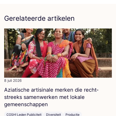
Gerelateerde artikelen
8 juli 2026
Azi­a­ti­sche arti­si­na­le mer­ken die recht­
streeks samen­wer­ken met loka­le
gemeenschappen
COSH! Leden Publiciteit
Diversiteit
Productie