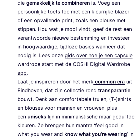
die
gemak­ke­lijk te com­bi­ne­ren
is. Voeg een
per­soon­lij­ke toets toe met een kleur­rij­ke bla­zer
of een opval­len­de print, zoals een blou­se met
stip­pen. Hou wat je mooi vindt, geef de rest een
ver­ant­woor­de nieu­we bestem­ming en inves­teer
in hoog­waar­di­ge, tijd­lo­ze basics wan­neer dat
nodig is. Lees onze
gids over hoe je een cap­su­le
ward­ro­be start met de
COSH
! Digi­tal Ward­ro­be
app
.
Laat je inspi­re­ren door het merk
com­mon era
uit
Eind­ho­ven, dat zijn col­lec­tie rond
trans­pa­ran­tie
bouwt. Denk aan com­for­ta­be­le trui­en, (T-)shirts
en blou­ses voor man­nen en vrou­wen, plus
een
uni­seks
lijn in mini­ma­lis­ti­sche maar gedurf­de
kleu­ren. Ze bren­gen hun man­tra
‘
feel good in
what you wear and
know what you’­re wea­ring
’ in