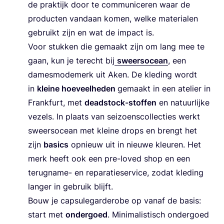
de prak­tijk door te com­mu­ni­ce­ren waar de
pro­duc­ten van­daan komen, wel­ke mate­ri­a­len
gebruikt zijn en wat de impact is.
Voor stuk­ken die gemaakt zijn om lang mee te
gaan, kun je terecht bij
sweer­s­ocean
, een
dames­mo­de­merk uit Aken. De kle­ding wordt
in
klei­ne hoe­veel­he­den
gemaakt in een ate­lier in
Frank­furt, met
dead­stock-stof­fen
en natuur­lij­ke
vezels. In plaats van sei­zoens­col­lec­ties werkt
sweer­s­ocean met klei­ne drops en brengt het
zijn
basics
opnieuw uit in nieu­we kleu­ren. Het
merk heeft ook een pre-loved shop en een
terug­na­me- en repa­ra­tie­ser­vi­ce, zodat kle­ding
lan­ger in gebruik blijft.
Bouw je cap­su­le­gar­de­ro­be op van­af de basis:
start met
onder­goed
. Mini­ma­lis­tisch onder­goed