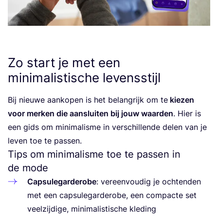
Zo start je met een
minimalistische levensstijl
Bij nieu­we aan­ko­pen is het belang­rijk om te
kie­zen
voor mer­ken die aan­slui­ten bij jouw waar­den
. Hier is
een gids om mini­ma­lis­me in ver­schil­len­de delen van je
leven toe te passen.
Tips om minimalisme toe te passen in
de mode
Cap­su­le­gar­de­ro­be
: ver­een­vou­dig je och­ten­den
met een cap­su­le­gar­de­ro­be, een com­pac­te set
veel­zij­di­ge, mini­ma­lis­ti­sche kle­ding