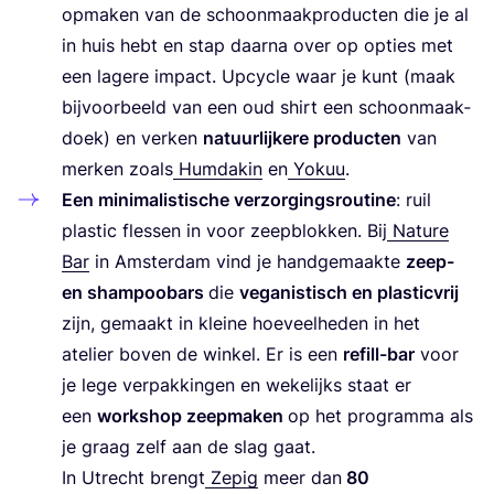
opma­ken van de schoon­maak­pro­duc­ten die je al
in huis hebt en stap daar­na over op opties met
een lage­re impact. Upcy­cle waar je kunt (maak
bij­voor­beeld van een oud shirt een schoon­maak­
doek) en ver­ken
natuur­lij­ke­re pro­duc­ten
van
mer­ken zoals
Hum­da­kin
en
Yok­uu
.
Een mini­ma­lis­ti­sche ver­zor­gings­rou­ti­ne
: ruil
plas­tic fles­sen in voor zeep­blok­ken. Bij
Natu­re
Bar
in Amster­dam vind je hand­ge­maak­te
zeep-
en sham­poo­bars
die
vega­nis­tisch en plas­tic­vrij
zijn, gemaakt in klei­ne hoe­veel­he­den in het
ate­lier boven de win­kel. Er is een
refill-bar
voor
je lege ver­pak­kin­gen en weke­lijks staat er
een
work­shop zeep­ma­ken
op het pro­gram­ma als
je graag zelf aan de slag gaat.
In Utrecht brengt
Zepig
meer dan
80