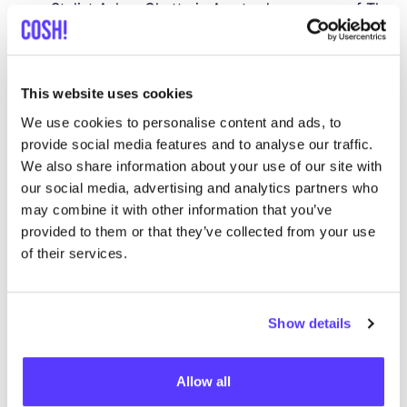
Sty­list Ash­na Chat­ta
in Amster­dam,
rea_​sn
of
The
Sustai­na­ble Sty­list
in Utrecht.
Geef je favo­rie­te stuk­ken een nieuw leven
: wil je
een geliefd maar ver­sle­ten kle­ding­stuk nieuw
This website uses cookies
leven inbla­zen?
Sekundär Schick
biedt boei­en­
We use cookies to personalise content and ads, to
de
work­shops
, events en de moge­lijk­heid om lid
provide social media features and to analyse our traffic.
te wor­den van de beken­de Upcy­cling Club om je
We also share information about your use of our site with
oude kle­ding om te tove­ren tot iets unieks en
our social media, advertising and analytics partners who
may combine it with other information that you’ve
stijlvols.
provided to them or that they’ve collected from your use
Om een mini­ma­lis­ti­sche gar­de­ro­be af te maken,
of their services.
zijn
tijd­lo­ze hand­tas­sen
en acces­soi­res van
duur­za­me­re mate­ri­a­len met oog voor cir­cu­lai­re
prak­tij­ken een slim­me aanvulling.
Show details
Allow all