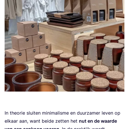
In the­o­rie slui­ten mini­ma­lis­me en duur­za­mer leven op
elkaar aan, want bei­de zet­ten het
nut en de waar­de
van een aan­koop voor­op
. In de prak­tijk wordt