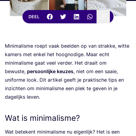
DEEL
Mini­ma­lis­me roept vaak beel­den op van strak­ke, wit­te
kamers met enkel het hoog­no­di­ge. Maar echt
mini­ma­lis­me gaat veel ver­der. Het draait om
bewus­te,
per­soon­lij­ke keu­zes
, niet om een saaie,
uni­for­me look. Dit arti­kel geeft je prak­ti­sche tips en
inzich­ten om mini­ma­lis­me een plek te geven in je
dage­lijks leven.
Wat is minimalisme?
Wat bete­kent mini­ma­lis­me nu eigen­lijk? Het is een