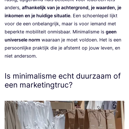
anders,
afhan­ke­lijk van je ach­ter­grond, je waar­den, je
inko­men en je hui­di­ge situ­a­tie
. Een schoen­le­pel lijkt
voor de een onbe­lang­rijk, maar is voor iemand met
beperk­te mobi­li­teit onmis­baar. Mini­ma­lis­me is
geen
uni­ver­se­le norm
waar­aan je moet vol­doen. Het is een
per­soon­lij­ke prak­tijk die je afstemt op jouw leven, en
niet andersom.
Is minimalisme echt duurzaam of
een marketingtruc?