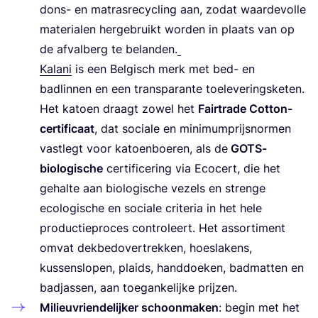
dons- en matras­re­cy­cling aan, zodat waar­de­vol­le
mate­ri­a­len her­ge­bruikt wor­den in plaats van op
de afval­berg te belan­den.
Kala­ni
is een Bel­gisch merk met bed- en
bad­lin­nen en een trans­pa­ran­te toe­le­ve­rings­ke­ten.
Het katoen draagt zowel het
Fair­t­ra­de Cot­ton-
cer­ti­fi­caat
, dat soci­a­le en mini­mum­prijs­nor­men
vast­legt voor katoen­boe­ren, als de
GOTS-
bio­lo­gi­sche
cer­ti­fi­ce­ring via Eco­cert, die het
gehal­te aan bio­lo­gi­sche vezels en stren­ge
eco­lo­gi­sche en soci­a­le cri­te­ria in het hele
pro­duc­tie­pro­ces con­tro­leert. Het assor­ti­ment
omvat dek­bed­over­trek­ken, hoes­la­kens,
kus­sen­slo­pen, plaids, hand­doe­ken, bad­mat­ten en
bad­jas­sen, aan toe­gan­ke­lij­ke prijzen.
Mili­eu­vrien­de­lij­ker schoon­ma­ken
: begin met het