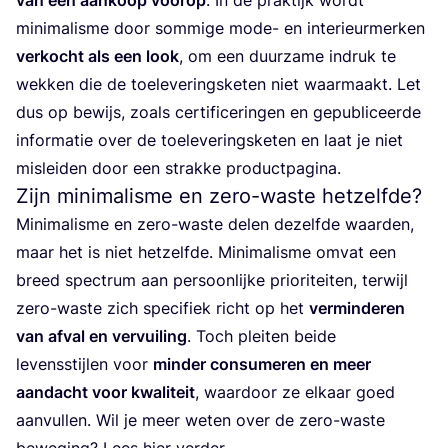
mini­ma­lis­me door som­mi­ge mode- en inte­ri­eur­mer­ken
ver­kocht als een look
, om een duur­za­me indruk te
wek­ken die de toe­le­ve­rings­ke­ten niet waar­maakt. Let
dus op bewijs, zoals cer­ti­fi­ce­rin­gen en gepu­bli­ceer­de
infor­ma­tie over de toe­le­ve­rings­ke­ten en laat je niet
mis­lei­den door een strak­ke productpagina.
Zijn minimalisme en zero-waste hetzelfde?
Mini­ma­lis­me en zero-was­te delen dezelf­de waar­den,
maar het is niet het­zelf­de. Mini­ma­lis­me omvat een
breed spec­trum aan per­soon­lij­ke pri­o­ri­tei­ten, ter­wijl
zero-was­te zich spe­ci­fiek richt op het
ver­min­de­ren
van afval en ver­vui­ling
. Toch plei­ten bei­de
levens­stij­len voor
min­der con­su­me­ren en meer
aan­dacht voor kwa­li­teit
, waar­door ze elkaar goed
aan­vul­len. Wil je meer weten over de zero-was­te
bewe­ging?
Lees hier ver­der
.