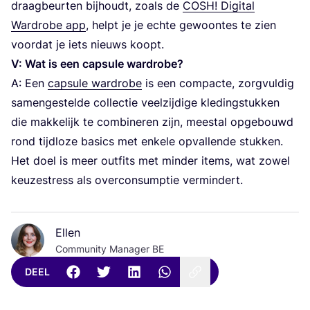
draag­beur­ten bij­houdt, zoals de
COSH
! Digi­tal
Ward­ro­be app
, helpt je je ech­te gewoon­tes te zien
voor­dat je iets nieuws koopt.
V: Wat is een cap­su­le wardrobe?
A: Een
cap­su­le ward­ro­be
is een com­pac­te, zorg­vul­dig
samen­ge­stel­de col­lec­tie veel­zij­di­ge kle­ding­stuk­ken
die mak­ke­lijk te com­bi­ne­ren zijn, meest­al opge­bouwd
rond tijd­lo­ze basics met enke­le opval­len­de stuk­ken.
Het doel is meer out­fits met min­der items, wat zowel
keu­zestress als over­con­sump­tie vermindert.
Ellen
Community Manager BE
DEEL