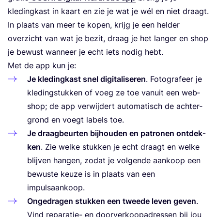
kle­ding­kast in kaart en zie je wat je wél en niet draagt.
In plaats van meer te kopen, krijg je een hel­der
over­zicht van wat je bezit, draag je het lan­ger en shop
je bewust wan­neer je echt iets nodig hebt.
Met de app kun je:
Je kle­ding­kast snel digi­ta­li­se­ren
. Foto­gra­feer je
kle­ding­stuk­ken of voeg ze toe van­uit een web­
shop; de app ver­wij­dert auto­ma­tisch de ach­ter­
grond en voegt labels toe.
Je draag­beur­ten bij­hou­den en patro­nen ont­dek­
ken
. Zie wel­ke stuk­ken je echt draagt en wel­ke
blij­ven han­gen, zodat je vol­gen­de aan­koop een
bewus­te keu­ze is in plaats van een
impulsaankoop.
Onge­dra­gen stuk­ken een twee­de leven geven
.
Vind repa­ra­tie- en door­ver­koop­adres­sen bij jou