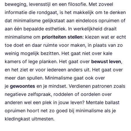
bewe­ging, levens­stijl en een filo­so­fie. Met zoveel
infor­ma­tie die rond­gaat, is het mak­ke­lijk om te den­ken
dat mini­ma­lis­me gelijk­staat aan ein­de­loos oprui­men of
aan één bepaal­de esthe­tiek. In wer­ke­lijk­heid draait
mini­ma­lis­me om
pri­o­ri­tei­ten stel­len
: kie­zen wat er echt
toe doet en daar ruim­te voor maken, in plaats van zo
wei­nig moge­lijk bezit­ten. Het gaat niet over kale
kamers of lege plan­ken. Het gaat over
bewust leven
,
en het ziet er voor ieder­een anders uit. Het gaat over
meer dan spul­len. Mini­ma­lis­me gaat ook over
je
gewoon­tes
en je mind­set. Ver­die­nen patro­nen zoals
nega­tie­ve zelf­spraak, rod­de­len of oor­de­len over
ande­ren wel een plek in jouw leven? Men­ta­le bal­last
oprui­men hoort net zo goed bij mini­ma­lis­me als je
kle­ding­kast uitmesten.