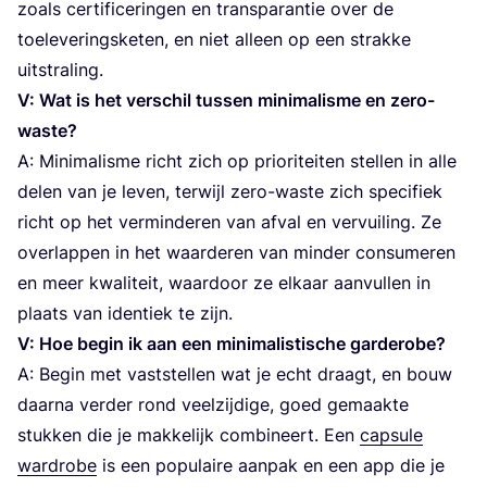
zoals cer­ti­fi­ce­rin­gen en trans­pa­ran­tie over de
toe­le­ve­rings­ke­ten, en niet alleen op een strak­ke
uitstraling.
V: Wat is het ver­schil tus­sen mini­ma­lis­me en zero-
waste?
A: Mini­ma­lis­me richt zich op pri­o­ri­tei­ten stel­len in alle
delen van je leven, ter­wijl zero-was­te zich spe­ci­fiek
richt op het ver­min­de­ren van afval en ver­vui­ling. Ze
over­lap­pen in het waar­de­ren van min­der con­su­me­ren
en meer kwa­li­teit, waar­door ze elkaar aan­vul­len in
plaats van iden­tiek te zijn.
V: Hoe begin ik aan een mini­ma­lis­ti­sche garderobe?
A: Begin met vast­stel­len wat je echt draagt, en bouw
daar­na ver­der rond veel­zij­di­ge, goed gemaak­te
stuk­ken die je mak­ke­lijk com­bi­neert. Een
cap­su­le
ward­ro­be
is een popu­lai­re aan­pak en een app die je