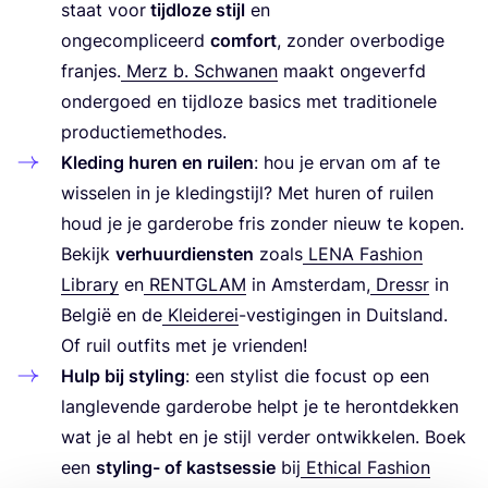
staat voor
tijd­lo­ze stijl
en
onge­com­pli­ceerd
com­fort
, zon­der over­bo­di­ge
fran­jes.
Merz b. Schwa­nen
maakt onge­verfd
onder­goed en tijd­lo­ze basics met tra­di­ti­o­ne­le
productiemethodes.
Kle­ding huren en rui­len
: hou je ervan om af te
wis­se­len in je kle­ding­stijl? Met huren of rui­len
houd je je gar­de­ro­be fris zon­der nieuw te kopen.
Bekijk
ver­huur­dien­sten
zoals
LENA
Fas­hi­on
Libra­ry
en
RENT­GLAM
in Amster­dam,
Dressr
in
Bel­gië en de
Klei­der­ei
-ves­ti­gin­gen in Duits­land.
Of ruil out­fits met je vrienden!
Hulp bij sty­ling
: een sty­list die focust op een
lang­le­ven­de gar­de­ro­be helpt je te her­ont­dek­ken
wat je al hebt en je stijl ver­der ont­wik­ke­len. Boek
een
sty­ling- of kast­ses­sie
bij
Ethi­cal Fas­hi­on