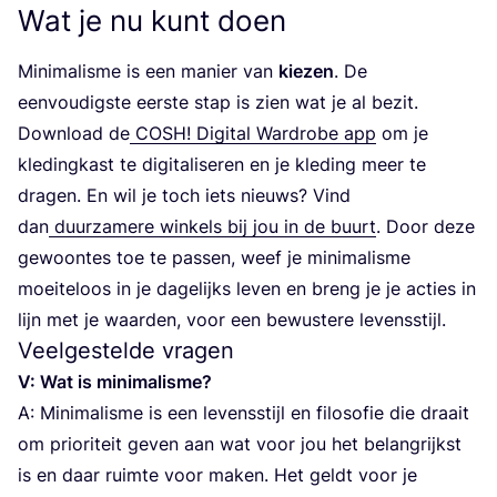
Wat je nu kunt doen
Mini­ma­lis­me is een manier van
kie­zen
. De
een­vou­dig­ste eer­ste stap is zien wat je al bezit.
Down­load de
COSH
! Digi­tal Ward­ro­be app
om je
kle­ding­kast te digi­ta­li­se­ren en je kle­ding meer te
dra­gen. En wil je toch iets nieuws? Vind
dan
duur­za­me­re win­kels bij jou in de buurt
. Door deze
gewoon­tes toe te pas­sen, weef je mini­ma­lis­me
moei­te­loos in je dage­lijks leven en breng je je acties in
lijn met je waar­den, voor een bewus­te­re levensstijl.
Veelgestelde vragen
V: Wat is minimalisme?
A: Mini­ma­lis­me is een levens­stijl en filo­so­fie die draait
om pri­o­ri­teit geven aan wat voor jou het belang­rijkst
is en daar ruim­te voor maken. Het geldt voor je