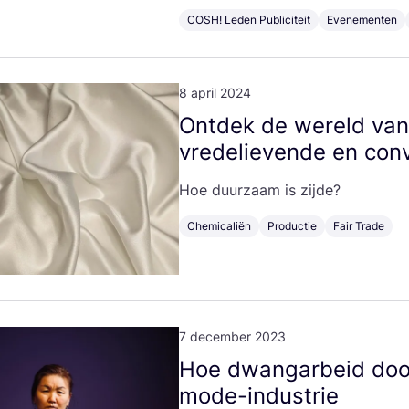
COSH! Leden Publiciteit
Evenementen
8 april 2024
Ont­dek de wereld van z
vre­de­lie­ven­de en con­v
Hoe duur­zaam is zijde?
Chemicaliën
Productie
Fair Trade
7 december 2023
Hoe dwang­ar­beid doo
mode-industrie