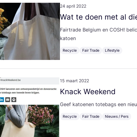
24 april 2022
Wat te doen met al di
Fair­t­ra­de Bel­gi­um en
COSH
! beli
katoen
Recycle
Fair Trade
Lifestyle
15 maart 2022
Knack Week­end
Geef katoe­nen tote­bags een ni
Recycle
Fair Trade
Nieuws / Pers