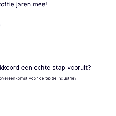
f­fie jaren mee!
le Akkoord een ech­te stap vooruit?
na­le over­een­komst voor de textielindustrie?