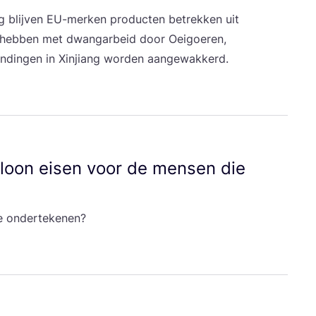
g blij­ven EU-mer­ken pro­duc­ten betrek­ken uit
n heb­ben met dwang­ar­beid door Oei­goe­ren,
n­din­gen in Xin­jiang wor­den aangewakkerd.
 loon eisen voor de men­sen die
 te ondertekenen?