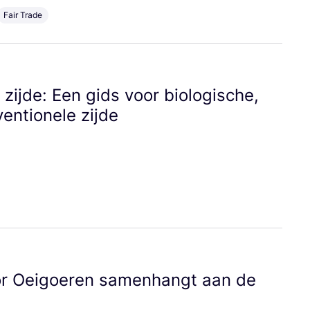
Fair Trade
ij­de: Een gids voor bio­lo­gi­sche,
en­ti­o­ne­le zijde
r Oei­goe­ren samen­hangt aan de