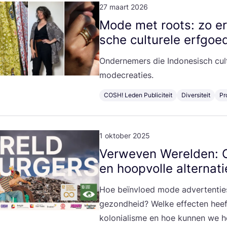
27 maart 2026
Mode met roots: zo ere
sche cul­tu­re­le erfgoe
Onder­ne­mers die Indo­ne­sisch cul
modecreaties.
COSH! Leden Publiciteit
Diversiteit
Pr
1 oktober 2025
Ver­we­ven Werel­den: O
en hoop­vol­le alternat
Hoe beïn­vloed mode adver­ten­tie
gezond­heid? Wel­ke effec­ten heeft 
kolo­ni­a­lis­me en hoe kun­nen we