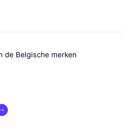
an de Bel­gi­sche merken
ui.next