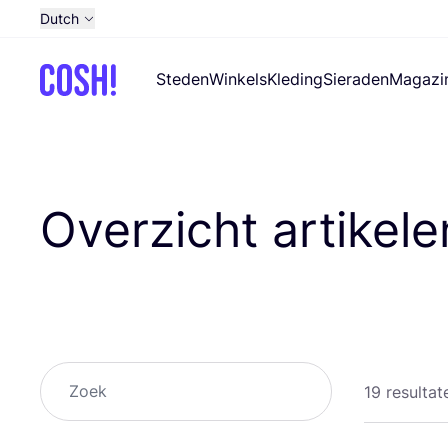
Dutch
English
Steden
Winkels
Kleding
Sieraden
Magazi
French
Spanish
German
Croatian
Overzicht artikele
Zoek
19 resultat