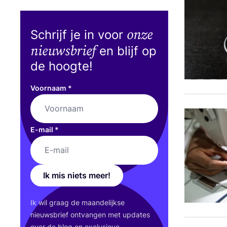
onze
Schrijf je in voor
nieuwsbrief
en blijf op
de hoogte!
Voornaam
*
E-mail
*
Ik mis niets meer!
Ik wil graag de maan­de­lijk­se
nieuws­brief ont­van­gen met upda­tes
over de blog en exclu­sie­ve