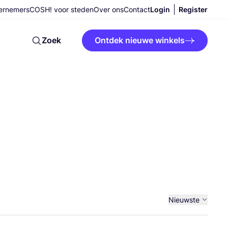
ernemers
COSH! voor steden
Over ons
Contact
Login
Register
Zoek
Ontdek nieuwe winkels
Nieuwste
Oudste