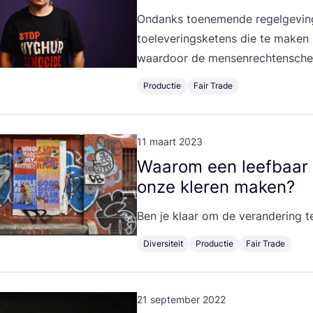
Ondanks toe­ne­men­de regel­ge­vin
toe­le­ve­rings­ke­tens die te make
waar­door de men­sen­rech­ten­sche
Productie
Fair Trade
11 maart 2023
Waar­om een leef­baar
onze kle­ren maken?
Ben je klaar om de ver­an­de­ring
Diversiteit
Productie
Fair Trade
21 september 2022