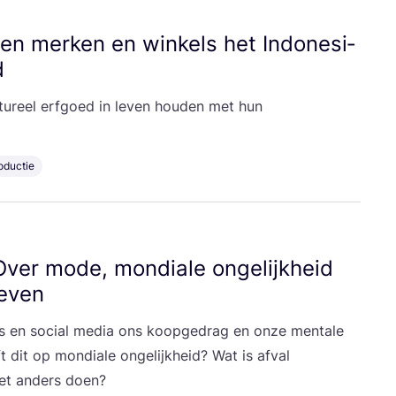
n mer­ken en win­kels het Indo­ne­si­
d
­tu­reel erf­goed in leven hou­den met hun
oductie
ver mode, mon­di­a­le onge­lijk­heid
ieven
s en soci­al media ons koop­ge­drag en onze men­ta­le
dit op mon­di­a­le onge­lijk­heid? Wat is afval
 het anders doen?