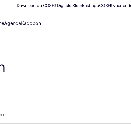
Download de COSH! Digitale Kleerkast app
COSH! voor ond
ne
Agenda
Kadobon
n
en