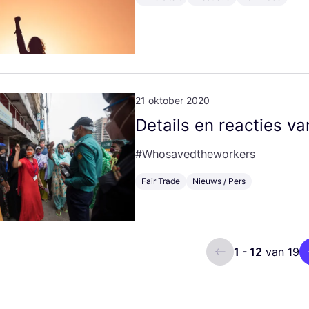
21 oktober 2020
Details en reac­ties v
#Who­sa­ved­the­wor­kers
Fair Trade
Nieuws / Pers
1 - 12
van 19
ui.previous