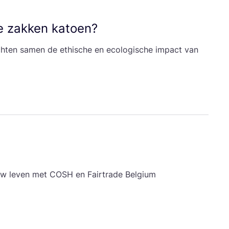
e zak­ken katoen?
ch­ten samen de ethi­sche en eco­lo­gi­sche impact van
euw leven met
COSH
en Fair­t­ra­de Belgium