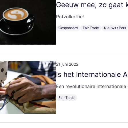
Geeuw mee, zo gaat ko
Pot­vol­kof­fie!
Gesponsord
Fair Trade
Nieuws / Pers
21 juni 2022
Is het Inter­na­ti­o­na­
Een revo­lu­ti­o­nai­re inter­na­ti­o­
Fair Trade