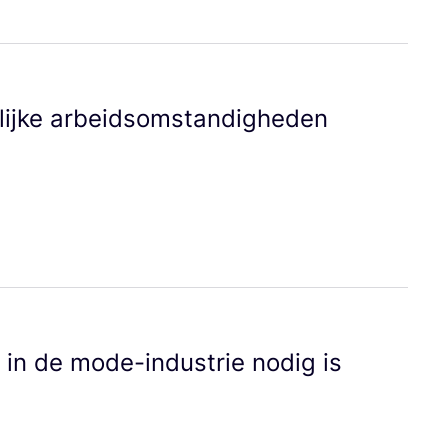
j­ke arbeids­om­stan­dig­he­den
ie in de mode-indu­strie nodig is