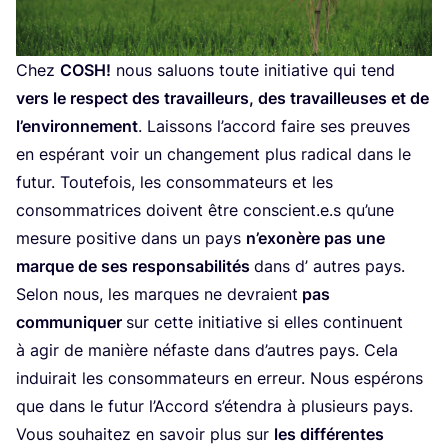
Chez
COSH
!
nous saluons toute ini­tia­tive qui tend
vers le res­pect des tra­vailleurs, des tra­vailleuses et de
l’environnement
. Lais­sons l’accord faire ses preuves
en espé­rant voir un chan­ge­ment plus radi­cal dans le
futur. Tou­te­fois, les consom­ma­teurs et les
consom­ma­trices doivent être conscient.e.s qu’une
mesure posi­tive dans un pays
n’exo­nère pas une
marque de ses res­pon­sa­bi­li­tés
dans d’ autres pays.
Selon nous, les marques ne devraient
pas
com­mu­ni­quer
sur cette ini­tia­tive si elles conti­nuent
à agir de manière néfaste dans d’autres pays. Cela
indui­rait les consom­ma­teurs en erreur. Nous espé­rons
que dans le futur l’Accord s’étendra à plu­sieurs pays.
Vous sou­hai­tez en savoir plus sur
les dif­fé­rentes