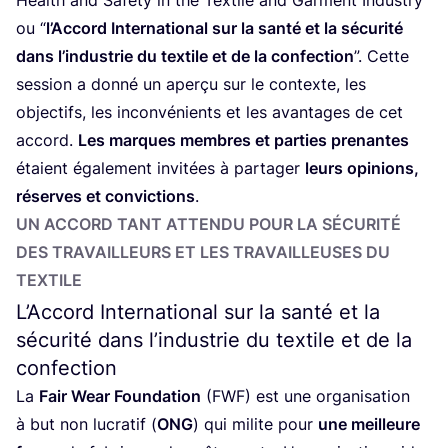
ou
“
l’Accord Inter­na­tio­nal sur la san­té et la sécu­ri­té
dans l’industrie du tex­tile et de la confec­tion
”. Cette
ses­sion a don­né un aper­çu sur le contexte, les
objec­tifs, les incon­vé­nients et les avan­tages de cet
accord.
Les marques membres et par­ties pre­nantes
étaient éga­le­ment invi­tées à par­ta­ger
leurs opi­nions,
réserves et convic­tions
.
UN ACCORD TANT ATTEN­DU POUR LA SÉCU­RI­TÉ
DES TRA­VAILLEURS ET LES TRA­VAILLEUSES DU
TEXTILE
L’Accord International sur la santé et la
sécurité dans l’industrie du textile et de la
confection
La
Fair Wear Foun­da­tion
(
FWF
) est une orga­ni­sa­tion
à but non lucra­tif (
ONG
) qui milite pour
une meilleure