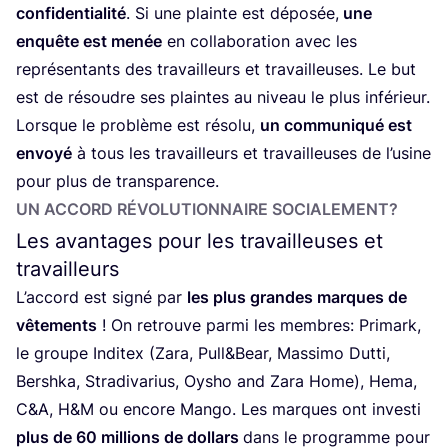
confi­den­tia­li­té
. Si une plainte est dépo­sée,
une
enquête est menée
en col­la­bo­ra­tion avec les
repré­sen­tants des tra­vailleurs et tra­vailleuses. Le but
est de résoudre ses plaintes au niveau le plus infé­rieur.
Lorsque le pro­blème est réso­lu,
un com­mu­ni­qué est
envoyé
à tous les tra­vailleurs et tra­vailleuses de l’u­sine
pour plus de transparence.
UN ACCORD RÉVO­LU­TION­NAIRE SOCIALEMENT?
Les avantages pour les travailleuses et
travailleurs
L’accord est signé par
les plus grandes marques de
vête­ments
! On retrouve par­mi les membres: Pri­mark,
le groupe Indi­tex (Zara, Pull
&
Bear, Mas­si­mo Dut­ti,
Ber­sh­ka, Stra­di­va­rius, Oysho and Zara Home), Hema,
C
&
A, H
&
M ou encore Man­go. Les marques ont inves­ti
plus de
60
mil­lions de dol­lars
dans le pro­gramme pour