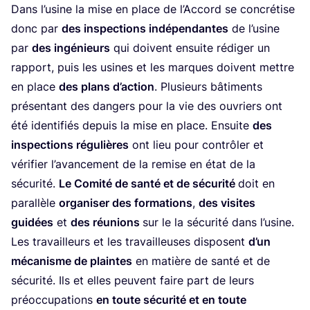
Dans l’usine la mise en place de l’Accord se concré­tise
donc par
des ins­pec­tions indé­pen­dantes
de l’usine
par
des ingé­nieurs
qui doivent ensuite rédi­ger un
rap­port, puis les usines et les marques doivent mettre
en place
des plans d’ac­tion
. Plu­sieurs bâti­ments
pré­sen­tant des dan­gers pour la vie des ouvriers ont
été iden­ti­fiés depuis la mise en place. Ensuite
des
ins­pec­tions régu­lières
ont lieu pour contrô­ler et
véri­fier l’a­van­ce­ment de la remise en état de la
sécu­ri­té.
Le Comi­té de san­té et de sécu­ri­té
doit en
paral­lèle
orga­ni­ser des for­ma­tions
,
des visites
gui­dées
et
des réunions
sur le la sécu­ri­té dans l’usine.
Les tra­vailleurs et les tra­vailleuses dis­posent
d’un
méca­nisme de plaintes
en matière de san­té et de
sécu­ri­té. Ils et elles peuvent faire part de leurs
pré­oc­cu­pa­tions
en toute sécu­ri­té et en toute