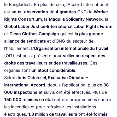
le Ban­gla­desh. En plus de cela, l’Ac­cord Inter­na­tio­nal
est
sous l’observation
de
4
grandes
ONG
: la
Wor­ker
Rights Consor­tium
, la
Maqui­la Soli­da­ri­ty Net­work
, la
Glo­bal Labor Jus­tice-Inter­na­tio­nal Labor Rights Forum
et
Clean Clothes Cam­pai­gn
qui est
la plus grande
alliance de syn­di­cats
et d’
ONG
du sec­teur de
l’ha­bille­ment. L’
Orga­ni­sa­tion inter­na­tio­nale du tra­vail
(
OIT
) est aus­si pré­sente pour
veiller au res­pect des
droits des tra­vailleurs et des tra­vailleuses
. Ces
organes sont
un atout consi­dé­rable
.
Selon
Joris Olden­ziel
,
Exe­cu­tive Direc­tor –
Inter­na­tio­nal Accord
, depuis l’application, plus de
38
000
ins­pec­tions
et sui­vis ont été effec­tués. Plus de
150
000
remises en état
ont été pro­gram­mées contre
les incen­dies et pour rafraî­chir les ins­tal­la­tions
élec­triques.
1
,
8
mil­lion de tra­vailleurs
ont été
for­més