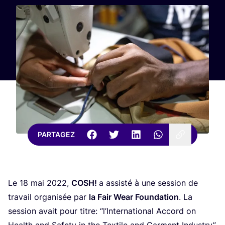
PARTAGEZ
Le
18
mai
2022
,
COSH
!
a assis­té à une ses­sion de
tra­vail orga­ni­sée par
la Fair Wear Foun­da­tion
. La
ses­sion avait pour titre:
“
l’International Accord on
Health and Safe­ty in the Tex­tile and Garment Indus­try”