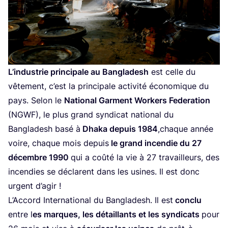
L’industrie prin­ci­pale au Ban­gla­desh
est celle du
vête­ment, c’est la prin­ci­pale acti­vi­té éco­no­mique du
pays. Selon le
Natio­nal Garment Wor­kers Fede­ra­tion
(
NGWF
), le plus grand syn­di­cat natio­nal du
Ban­gla­desh basé à
Dha­ka depuis
1984
,chaque année
voire, chaque mois depuis
le grand incen­die du
27
décembre
1990
qui a coû­té la vie à
27
tra­vailleurs, des
incen­dies se déclarent dans les usines. Il est donc
urgent d’agir !
L’Accord Inter­na­tio­nal du Ban­gla­desh. Il est
conclu
entre l
es marques, les détaillants et les syn­di­cats
pour