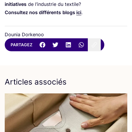
ini­tia­tives
de l’industrie du textile?
Consul­tez nos dif­fé­rents
blogs
ici
.
Dounia Dorkenoo
PARTAGEZ
Articles associés