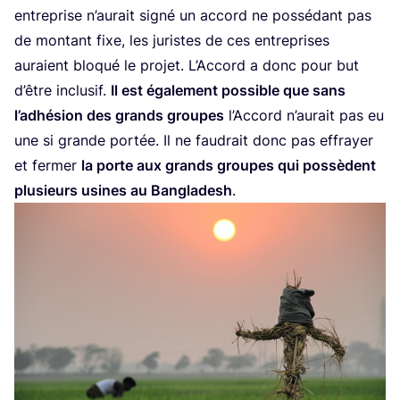
entre­prise n’aurait signé un accord ne pos­sé­dant pas
de mon­tant fixe, les juristes de ces entre­prises
auraient blo­qué le pro­jet. L’Accord a donc pour but
d’être inclu­sif.
Il est éga­le­ment pos­sible que sans
l’adhésion des grands groupes
l’Accord n’aurait pas eu
une si grande por­tée. Il ne fau­drait donc pas effrayer
et fer­mer
la porte aux grands groupes qui pos­sèdent
plu­sieurs usines au Ban­gla­desh
.