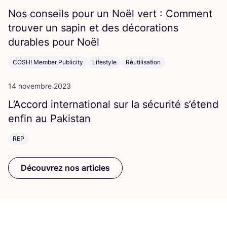
Nos conseils pour un Noël vert : Com­ment
trou­ver un sapin et des déco­ra­tions
durables pour Noël
COSH! Member Publicity
Lifestyle
Réutilisation
14 novembre 2023
L’Ac­cord inter­na­tio­nal sur la sécu­ri­té s’é­tend
enfin au Pakistan
REP
Découvrez nos articles