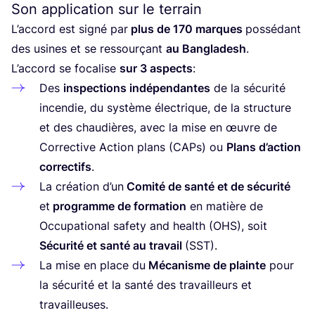
Son application sur le terrain
L’accord est signé par
plus de
170
marques
pos­sé­dant
des usines et se res­sour­çant
au Ban­gla­desh
.
L’accord se foca­lise
sur
3
aspects
:
Des
ins­pec­tions indé­pen­dantes
de la sécu­ri­té
incen­die, du sys­tème élec­trique, de la struc­ture
et des chau­dières, avec la mise en œuvre de
Cor­rec­tive Action plans (CAPs) ou
Plans d’action
cor­rec­tifs
.
La créa­tion d’un
Comi­té de san­té et de sécu­ri­té
et
pro­gramme de for­ma­tion
en matière de
Occu­pa­tio­nal safe­ty and health (
OHS
), soit
Sécu­ri­té et san­té au tra­vail
(
SST
).
La mise en place du
Méca­nisme de plainte
pour
la sécu­ri­té et la san­té des tra­vailleurs et
travailleuses.