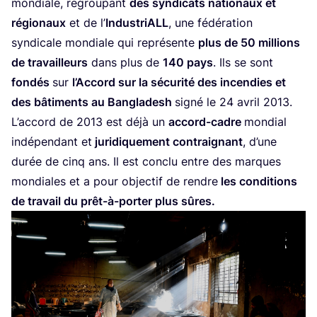
mon­diale, regrou­pant
des syn­di­cats natio­naux et
régio­naux
et de l’
Indus­triALL
, une fédé­ra­tion
syn­di­cale mon­diale qui repré­sente
plus de
50
mil­lions
de tra­vailleurs
dans plus de
140
pays
. Ils se sont
fon­dés
sur
l’Ac­cord sur la sécu­ri­té des incen­dies et
des bâti­ments au Ban­gla­desh
signé le
24
avril
2013
.
L’ac­cord de
2013
est déjà un
accord-cadre
mon­dial
indé­pen­dant et
juri­di­que­ment contrai­gnant
, d’une
durée de cinq ans. Il est conclu entre des marques
mon­diales et a pour objec­tif de rendre
les condi­tions
de tra­vail du prêt-à-por­ter plus sûres.