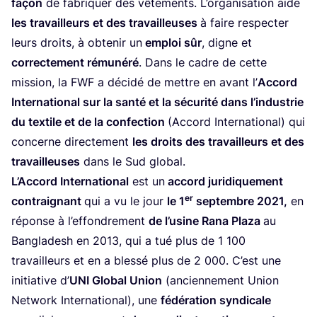
façon
de fabri­quer des vête­ments. L’organisation aide
les tra­vailleurs et des tra­vailleuses
à faire res­pec­ter
leurs droits, à obte­nir un
emploi sûr
, digne et
cor­rec­te­ment rému­né­ré
. Dans le cadre de cette
mis­sion, la
FWF
a déci­dé de mettre en avant l’
Accord
Inter­na­tio­nal sur la san­té et la sécu­ri­té dans l’industrie
du tex­tile et de la confec­tion
(Accord Inter­na­tio­nal) qui
concerne direc­te­ment
les droits des tra­vailleurs et des
tra­vailleuses
dans le Sud global.
L’Accord Inter­na­tio­nal
est un
accord juri­di­que­ment
er
contrai­gnant
qui a vu le jour
le
1
sep­tembre
2021
,
en
réponse à l’ef­fon­dre­ment
de l’u­sine Rana Pla­za
au
Ban­gla­desh en
2013
, qui a tué plus de
1
100
tra­vailleurs et en a bles­sé plus de
2
000
. C’est une
ini­tia­tive d’
UNI
Glo­bal Union
(ancien­ne­ment Union
Net­work Inter­na­tio­nal), une
fédé­ra­tion syn­di­cale