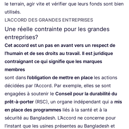
le ter­rain, agir vite et véri­fier que leurs fonds sont bien
utilisés.
L’AC­CORD DES GRANDES ENTREPRISES
Une réelle contrainte pour les grandes
entreprises?
Cet accord est un pas en avant vers un res­pect de
l’humain et de ses droits au tra­vail. Il est juri­dique
contrai­gnant ce qui signi­fie que les marques
membres
sont dans
l’obligation de mettre en place
les actions
déci­dées par l’Accord. Par exemple, elles se sont
enga­gées à sou­te­nir le
Conseil pour la dura­bi­li­té du
prêt-à-por­ter
(
RSC
), un organe indé­pen­dant qui a
mis
en place des pro­grammes
liés à la san­té et à la
sécu­ri­té au Ban­gla­desh. L’Accord ne concerne pour
l’instant que les usines pré­sentes au Ban­gla­desh et