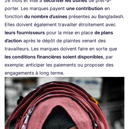
26
mois et vise à
sécu­ri­ser les usines
de prêt-à-
por­ter. Les marques payent
une contri­bu­tion
en
fonc­tion
du nombre d’usines
pré­sentes au Ban­gla­desh.
Elles doivent éga­le­ment tra­vailler étroi­te­ment avec
leurs four­nis­seurs
pour la mise en place
de plans
d’action
après le dépôt de plaintes venant des
tra­vailleurs. Les marques doivent faire en sorte que
les condi­tions finan­cières soient dis­po­nibles
, par
exemple: anti­ci­per les paie­ments ou pro­po­ser des
enga­ge­ments à long terme.