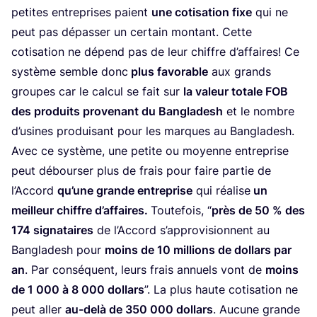
petites entre­prises paient
une coti­sa­tion fixe
qui ne
peut pas dépas­ser un cer­tain mon­tant. Cette
coti­sa­tion ne dépend pas de leur chiffre d’af­faires! Ce
sys­tème semble donc
plus favo­rable
aux grands
groupes car le cal­cul se fait sur
la valeur totale
FOB
des pro­duits pro­ve­nant du Ban­gla­desh
et le nombre
d’u­sines pro­dui­sant pour les marques au Ban­gla­desh.
Avec ce sys­tème, une petite ou moyenne entre­prise
peut débour­ser plus de frais pour faire par­tie de
l’Ac­cord
qu’une grande entre­prise
qui réa­lise
un
meilleur chiffre d’af­faires.
Tou­te­fois,
“
près de
50
% des
174
signa­taires
de l’Ac­cord s’ap­pro­vi­sionnent au
Ban­gla­desh pour
moins de
10
mil­lions de dol­lars par
an
. Par consé­quent, leurs frais annuels vont de
moins
de
1
000
à
8
000
dol­lars
”. La plus haute coti­sa­tion ne
peut aller
au-delà de
350
000
dol­lars
. Aucune grande