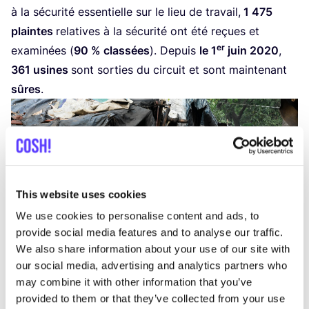
à la sécu­ri­té essen­tielle sur le lieu de tra­vail,
1
475
plaintes
rela­tives à la sécu­ri­té ont été reçues et
er
exa­mi­nées (
90
% clas­sées
). Depuis
le
1
juin
2020
,
361
usines
sont sor­ties du cir­cuit et sont main­te­nant
sûres
.
This website uses cookies
We use cookies to personalise content and ads, to
provide social media features and to analyse our traffic.
We also share information about your use of our site with
our social media, advertising and analytics partners who
may combine it with other information that you’ve
Cet accord per­met
la mise en place d’un dia­logue
provided to them or that they’ve collected from your use