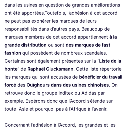
dans les usines en ques­tion de grandes amé­lio­ra­tions
ont été apportées.Toutefois, l’adhésion à cet accord
ne peut pas exo­né­rer les marques de leurs
res­pon­sa­bi­li­tés dans d’autres pays. Beau­coup de
marques membres de cet accord appar­tiennent
à la
grande dis­tri­bu­tion
ou sont
des marques de fast
fashion
qui pos­sèdent de nom­breux scan­dales.
Cer­taines sont éga­le­ment pré­sentes sur la
“
Liste de la
honte
” de
Raphaël Glucks­mann
. Cette liste réper­to­rie
les marques qui sont accu­sées de
béné­fi­cier du tra­vail
for­cé
des
Ouï­ghours dans des usines chi­noises
. On
retrouve donc le groupe Indi­tex ou Adi­das par
exemple. Espé­rons donc que l’Accord s’é­tende sur
toute l’Asie et pour­quoi pas à l’Afrique à l’avenir.
Concer­nant l’adhésion à l’Accord, les grandes et les