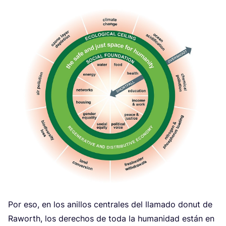
Por eso, en los ani­llos cen­tra­les del lla­ma­do donut de
Raworth, los dere­chos de toda la huma­ni­dad están en