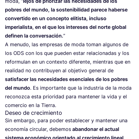
moda,
“
lejos de prio­ri­zar las nece­si­da­des de los
pobres del mun­do, la sos­te­ni­bi­li­dad pare­ce haber­se
con­ver­ti­do en un con­cep­to eli­tis­ta, inclu­so
impe­ria­lis­ta, en el que los intere­ses del nor­te glo­bal
defi­nen la con­ver­sa­ción.
”
A menu­do, las empre­sas de moda toman algu­nos de
los
ODS
con los que pue­den estar rela­cio­na­das y los
refor­mu­lan en un con­tex­to dife­ren­te, mien­tras que en
reali­dad no con­tri­bu­yen al obje­ti­vo gene­ral de
satis­fa­cer las nece­si­da­des esen­cia­les de los pobres
del mun­do
. Es impor­tan­te que la indus­tria de la moda
reco­noz­ca esta prio­ri­dad para man­te­ner la vida y el
comer­cio en la Tierra.
Deseo de crecimiento
Sin embar­go, para poder esta­ble­cer y man­te­ner una
eco­no­mía cir­cu­lar, debe­mos
aban­do­nar el actual
sis­te­ma eco­nó­mi­co orien­ta­do al cre­ci­mien­to lineal
.