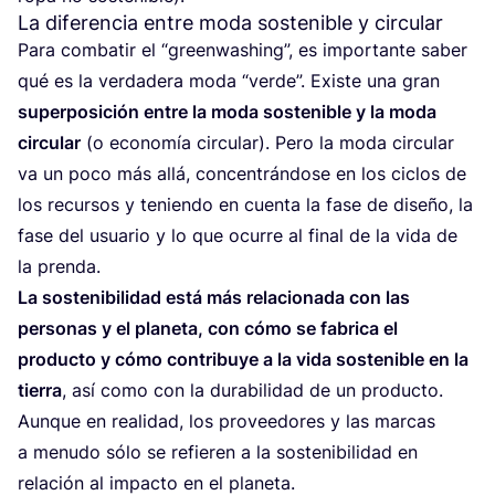
La diferencia entre moda sostenible y circular
Para com­ba­tir el
“
green­wa­shing”, es impor­tan­te saber
qué es la ver­da­de­ra moda
“
ver­de”. Exis­te una gran
super­po­si­ción entre la moda sos­te­ni­ble y la moda
cir­cu­lar
(o eco­no­mía cir­cu­lar). Pero la moda cir­cu­lar
va un poco más allá, con­cen­trán­do­se en los ciclos de
los recur­sos y tenien­do en cuen­ta la fase de dise­ño, la
fase del usua­rio y lo que ocu­rre al final de la vida de
la prenda.
La sos­te­ni­bi­li­dad está más rela­cio­na­da con las
per­so­nas y el pla­ne­ta, con cómo se fabri­ca el
pro­duc­to y cómo con­tri­bu­ye a la vida sos­te­ni­ble en la
tie­rra
, así como con la dura­bi­li­dad de un pro­duc­to.
Aun­que en reali­dad, los pro­vee­do­res y las mar­cas
a menu­do sólo se refie­ren a la sos­te­ni­bi­li­dad en
rela­ción al impac­to en el planeta.