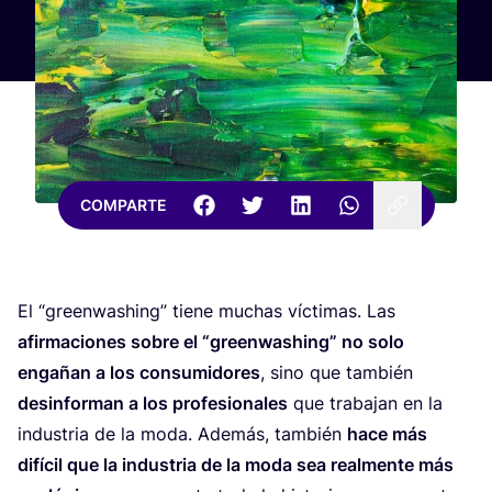
COMPARTE
El
“
green­wa­shing” tie­ne muchas víc­ti­mas. Las
afir­ma­cio­nes sobre el
“
green­wa­shing” no solo
enga­ñan a los con­su­mi­do­res
, sino que tam­bién
des­in­for­man a los pro­fe­sio­na­les
que tra­ba­jan en la
indus­tria de la moda. Ade­más, tam­bién
hace más
difí­cil que la indus­tria de la moda sea real­men­te más