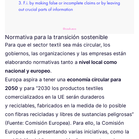
Normativa para la transición sostenible
Para que el sec­tor tex­til sea más cir­cu­lar, los
gobier­nos, las orga­ni­za­cio­nes y las empre­sas están
ela­bo­ran­do nor­ma­ti­vas tan­to a
nivel local como
nacio­nal y euro­peo
.
Euro­pa aspi­ra a tener una
eco­no­mía cir­cu­lar para
2050
y para
“
2030
los pro­duc­tos tex­ti­les
comer­cia­li­za­dos en la
UE
serán dura­de­ros
y reci­cla­bles, fabri­ca­dos en la medi­da de lo posi­ble
con fibras reci­cla­das y libres de sus­tan­cias peli­gro­sas”
(Fuen­te: Comi­sión Euro­pea). Para ello, la Comi­sión
Euro­pea está pre­sen­tan­do varias ini­cia­ti­vas, como la