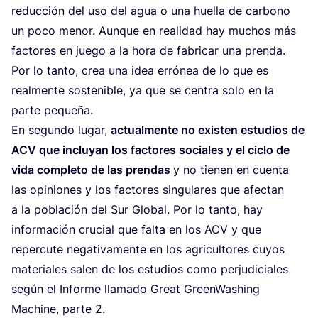
reduc­ción del uso del agua o una hue­lla de car­bono
un poco menor. Aun­que en reali­dad hay muchos más
fac­to­res en jue­go a la hora de fabri­car una pren­da.
Por lo tan­to, crea una idea erró­nea de lo que es
real­men­te sos­te­ni­ble, ya que se cen­tra solo en la
par­te pequeña.
En segun­do lugar,
actual­men­te no exis­ten estu­dios de
ACV
que inclu­yan los fac­to­res socia­les y el ciclo de
vida com­ple­to de las pren­das
y no tie­nen en cuen­ta
las opi­nio­nes y los fac­to­res sin­gu­la­res que afec­tan
a la pobla­ción del Sur Glo­bal. Por lo tan­to, hay
infor­ma­ción cru­cial que fal­ta en los
ACV
y que
reper­cu­te nega­ti­va­men­te en los agri­cul­to­res cuyos
mate­ria­les salen de los estu­dios como per­ju­di­cia­les
según el Infor­me lla­ma­do Great Green­Wa­shing
Machi­ne, par­te
2
.