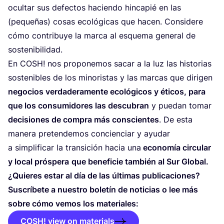
ocul­tar sus defec­tos hacien­do hin­ca­pié en las
(peque­ñas) cosas eco­ló­gi­cas que hacen. Con­si­de­re
cómo con­tri­bu­ye la mar­ca al esque­ma gene­ral de
sostenibilidad.
En
COSH
! nos pro­po­ne­mos sacar a la luz las his­to­rias
sos­te­ni­bles de los mino­ris­tas y las mar­cas que diri­gen
nego­cios ver­da­de­ra­men­te eco­ló­gi­cos y éti­cos, para
que los con­su­mi­do­res las des­cu­bran
y pue­dan tomar
deci­sio­nes de com­pra más cons­cien­tes
. De esta
mane­ra pre­ten­de­mos con­cien­ciar y ayu­dar
a sim­pli­fi­car la tran­si­ción hacia una
eco­no­mía cir­cu­lar
y local prós­pe­ra
que bene­fi­cie tam­bién al Sur Global.
¿Quie­res estar al día de las últi­mas publi­ca­cio­nes?
Sus­crí­be­te a nues­tro bole­tín de noti­cias o lee más
sobre cómo vemos los materiales:
COSH! view on materials