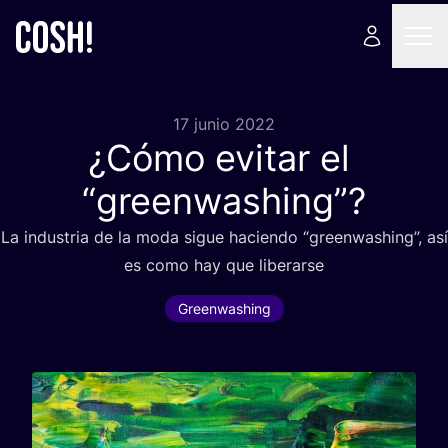
17 junio 2022
¿Cómo evitar el
“
greenwashing”?
La indus­tria de la moda sigue hacien­do
“
green­wa­shing”, así
es como hay que liberarse
Greenwashing