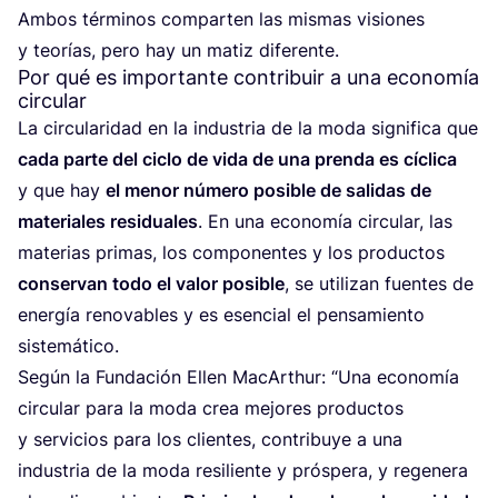
Ambos tér­mi­nos com­par­ten las mis­mas visio­nes
y teo­rías, pero hay un matiz diferente.
Por qué es importante contribuir a una economía
circular
La cir­cu­la­ri­dad en la indus­tria de la moda sig­ni­fi­ca que
cada par­te del ciclo de vida de una pren­da es cícli­ca
y que hay
el menor núme­ro posi­ble de sali­das de
mate­ria­les resi­dua­les
. En una eco­no­mía cir­cu­lar, las
mate­rias pri­mas, los com­po­nen­tes y los pro­duc­tos
con­ser­van todo el valor posi­ble
, se uti­li­zan fuen­tes de
ener­gía reno­va­bles y es esen­cial el pen­sa­mien­to
sistemático.
Según la Fun­da­ción Ellen MacArthur:
“
Una eco­no­mía
cir­cu­lar para la moda crea mejo­res pro­duc­tos
y ser­vi­cios para los clien­tes, con­tri­bu­ye a una
indus­tria de la moda resi­lien­te y prós­pe­ra, y rege­ne­ra