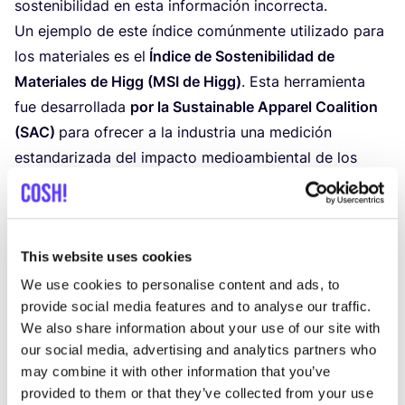
sos­te­ni­bi­li­dad en esta infor­ma­ción incorrecta.
Un ejem­plo de este índi­ce común­men­te uti­li­za­do para
los mate­ria­les es el
Índi­ce de Sos­te­ni­bi­li­dad de
Mate­ria­les de Higg (
MSI
de Higg)
. Esta herra­mien­ta
fue desa­rro­lla­da
por la Sus­tai­na­ble Appa­rel Coali­tion
(
SAC
)
para ofre­cer a la indus­tria una medi­ción
estan­da­ri­za­da del impac­to medioam­bien­tal de los
dife­ren­tes tipos de tex­ti­les en la fabri­ca­ción de
pren­das de ves­tir. Inclu­ye datos sobre el poten­cial de
calen­ta­mien­to glo­bal, la con­ta­mi­na­ción por nutrien­tes
This website uses cookies
en el agua (eutro­fi­za­ción), la esca­sez de agua, el
ago­ta­mien­to de los com­bus­ti­bles fósi­les y la química.
We use cookies to personalise content and ads, to
provide social media features and to analyse our traffic.
El
SAC
y este índi­ce fue­ron ini­cia­dos por Pata­go­nia
We also share information about your use of our site with
jun­to con otras gran­des mar­cas de moda rápi­da
our social media, advertising and analytics partners who
y ath­lei­su­re como Nike y actual­men­te están
may combine it with other information that you’ve
finan­cia­dos, cuen­tan con la con­fian­za y son uti­li­za­dos
provided to them or that they’ve collected from your use