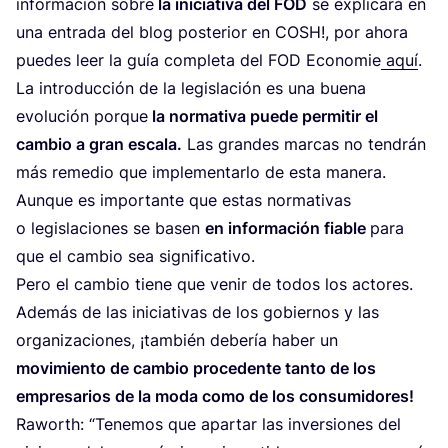
infor­ma­ción sobre
la ini­cia­ti­va del
FOD
se expli­ca­rá en
una entra­da del blog pos­te­rior en
COSH
!, por aho­ra
pue­des leer la guía com­ple­ta del
FOD
Eco­no­mie
aquí
.
La intro­duc­ción de la legis­la­ción es una bue­na
evo­lu­ción por­que
la nor­ma­ti­va pue­de per­mi­tir el
cam­bio a gran esca­la.
Las gran­des mar­cas no ten­drán
más reme­dio que imple­men­tar­lo de esta mane­ra.
Aun­que es impor­tan­te que estas nor­ma­ti­vas
o legis­la­cio­nes se basen
en infor­ma­ción fia­ble
para
que el cam­bio sea significativo.
Pero el cam­bio tie­ne que venir de todos los acto­res.
Ade­más de las ini­cia­ti­vas de los gobier­nos y las
orga­ni­za­cio­nes, ¡tam­bién debe­ría haber un
movi­mien­to de cam­bio pro­ce­den­te tan­to de los
empre­sa­rios de la moda como de los con­su­mi­do­res!
Raworth:
“
Tene­mos que apar­tar las inver­sio­nes del