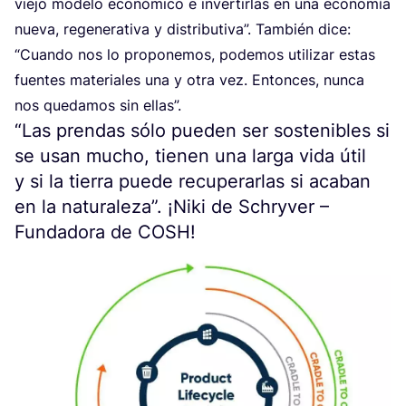
vie­jo mode­lo eco­nó­mi­co e inver­tir­las en una eco­no­mía
nue­va, rege­ne­ra­ti­va y dis­tri­bu­ti­va”. Tam­bién dice:
“
Cuan­do nos lo pro­po­ne­mos, pode­mos uti­li­zar estas
fuen­tes mate­ria­les una y otra vez. Enton­ces, nun­ca
nos que­da­mos sin ellas”.
“
Las prendas sólo pueden ser sostenibles si
se usan mucho, tienen una larga vida útil
y si la tierra puede recuperarlas si acaban
en la naturaleza”. ¡Niki de Schryver –
Fundadora de
COSH
!