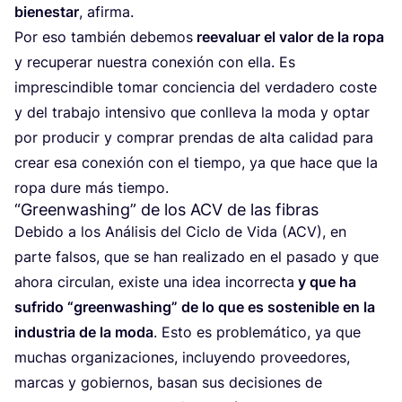
bien­es­tar
, afir­ma.
Por eso tam­bién debe­mos
reeva­luar el valor de la ropa
y recu­pe­rar nues­tra cone­xión con ella. Es
impres­cin­di­ble tomar con­cien­cia del ver­da­de­ro cos­te
y del tra­ba­jo inten­si­vo que con­lle­va la moda y optar
por pro­du­cir y com­prar pren­das de alta cali­dad para
crear esa cone­xión con el tiem­po, ya que hace que la
ropa dure más tiempo.
“
Greenwashing” de los
ACV
de las fibras
Debi­do a los Aná­li­sis del Ciclo de Vida (
ACV
), en
par­te fal­sos, que se han rea­li­za­do en el pasa­do y que
aho­ra cir­cu­lan, exis­te una idea inco­rrec­ta
y que ha
sufri­do
“
green­wa­shing” de lo que es sos­te­ni­ble en la
indus­tria de la moda
. Esto es pro­ble­má­ti­co, ya que
muchas orga­ni­za­cio­nes, inclu­yen­do pro­vee­do­res,
mar­cas y gobier­nos, basan sus deci­sio­nes de