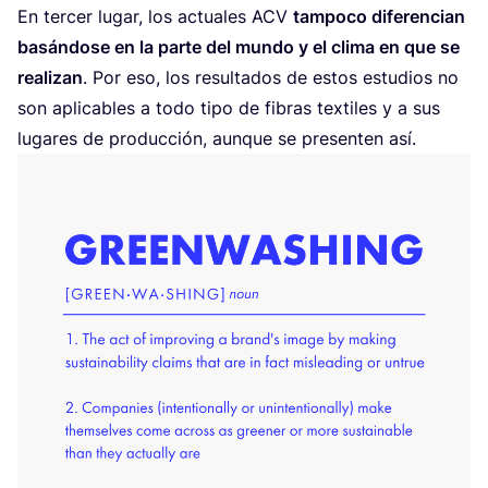
En ter­cer lugar, los actua­les
ACV
tam­po­co dife­ren­cian
basán­do­se en la par­te del mun­do y el cli­ma en que se
rea­li­zan
. Por eso, los resul­ta­dos de estos estu­dios no
son apli­ca­bles a todo tipo de fibras tex­ti­les y a sus
luga­res de pro­duc­ción, aun­que se pre­sen­ten así.