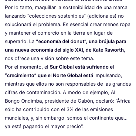
Por lo tan­to, maqui­llar la sos­te­ni­bi­li­dad de una mar­ca
lan­zan­do
“
colec­cio­nes sos­te­ni­bles” (adi­cio­na­les) no
solu­cio­na­rá el pro­ble­ma. Es esen­cial crear menos ropa
y man­te­ner el comer­cio en la tie­rra en lugar de
supe­rar­lo. La
“
eco­no­mía del donut”, una brú­ju­la para
una nue­va eco­no­mía del siglo
XXI
, de Kate Raworth
,
nos ofre­ce una visión sobre este tema.
Por el momen­to, el
Sur Glo­bal está sufrien­do el
“
cre­ci­mien­to” que el Nor­te Glo­bal está
impul­san­do,
mien­tras que ellos no son res­pon­sa­bles de las gran­des
cifras de con­ta­mi­na­ción. A modo de ejem­plo, Ali
Bon­go Ondim­ba, pre­si­den­te de Gabón, decla­ró:
“
Áfri­ca
sólo ha con­tri­bui­do con el
3
% de las emi­sio­nes
mun­dia­les, y, sin embar­go, somos el con­ti­nen­te que…
ya está pagan­do el mayor precio”.