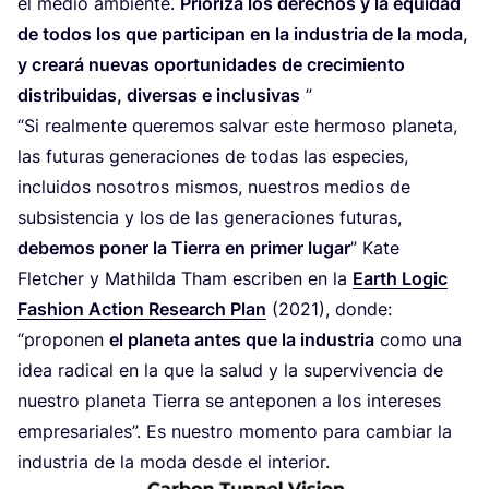
el medio ambien­te.
Prio­ri­za los dere­chos y la equi­dad
de todos los que par­ti­ci­pan en la indus­tria de la moda,
y crea­rá nue­vas opor­tu­ni­da­des de cre­ci­mien­to
dis­tri­bui­das, diver­sas e inclu­si­vas
”
“
Si real­men­te que­re­mos sal­var este her­mo­so pla­ne­ta,
las futu­ras gene­ra­cio­nes de todas las espe­cies,
inclui­dos noso­tros mis­mos, nues­tros medios de
sub­sis­ten­cia y los de las gene­ra­cio­nes futu­ras,
debe­mos poner la Tie­rra en pri­mer lugar
” Kate
Flet­cher y Mathil­da Tham escri­ben en la
Earth Logic
Fashion Action Research Plan
(
2021
), don­de:
“
pro­po­nen
el pla­ne­ta antes que la indus­tria
como una
idea radi­cal en la que la salud y la super­vi­ven­cia de
nues­tro pla­ne­ta Tie­rra se ante­po­nen a los intere­ses
empre­sa­ria­les”. Es nues­tro momen­to para cam­biar la
indus­tria de la moda des­de el interior.