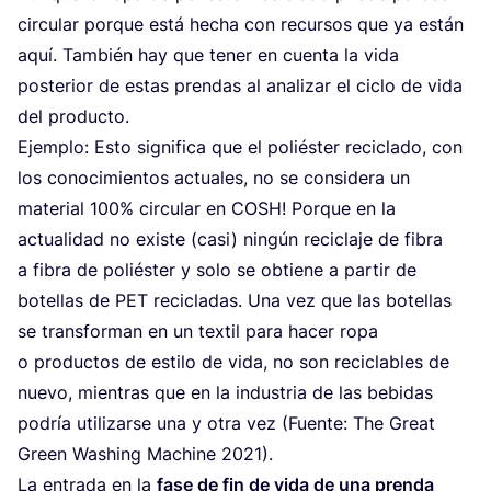
cir­cu­lar por­que está hecha con recur­sos que ya están
aquí. Tam­bién hay que tener en cuen­ta la vida
pos­te­rior de estas pren­das al ana­li­zar el ciclo de vida
del producto.
Ejem­plo: Esto sig­ni­fi­ca que el poliés­ter reci­cla­do, con
los cono­ci­mien­tos actua­les, no se con­si­de­ra un
mate­rial
100
% cir­cu­lar en
COSH
! Por­que en la
actua­li­dad no exis­te (casi) nin­gún reci­cla­je de fibra
a fibra de poliés­ter y solo se obtie­ne a par­tir de
bote­llas de
PET
reci­cla­das. Una vez que las bote­llas
se trans­for­man en un tex­til para hacer ropa
o pro­duc­tos de esti­lo de vida, no son reci­cla­bles de
nue­vo, mien­tras que en la indus­tria de las bebi­das
podría uti­li­zar­se una y otra vez (Fuen­te: The Great
Green Washing Machi­ne
2021
).
La entra­da en la
fase de fin de vida de una pren­da