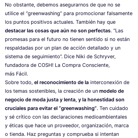
No obs­tan­te, debe­mos ase­gu­rar­nos de que no se
uti­li­ce el
“
green­wa­shing” para pro­mo­cio­nar fal­sa­men­te
los pun­tos posi­ti­vos actua­les. Tam­bién hay que
des­ta­car las cosas que aún no son per­fec­tas
.
“
Las
pro­me­sas para el futu­ro no tie­nen sen­ti­do si no están
res­pal­da­das por un plan de acción deta­lla­do y un
sis­te­ma de segui­mien­to”. Dice Niki de Schry­ver,
fun­da­do­ra de
COSH
! La Com­pra Cons­cien­te,
más Fácil.
Sobre todo,
el reco­no­ci­mien­to de la
inter­co­ne­xión de
los temas sos­te­ni­bles, la crea­ción de un
mode­lo de
nego­cio de moda jus­ta y len­ta, y la hones­ti­dad son
cru­cia­les para evi­tar el
“
green­wa­shing”
. Ten cui­da­do
y sé crí­ti­co con las decla­ra­cio­nes medioam­bien­ta­les
y éti­cas que hace un pro­vee­dor, orga­ni­za­ción, mar­ca
o tien­da. Haz pre­gun­tas y com­prue­ba si inten­tan