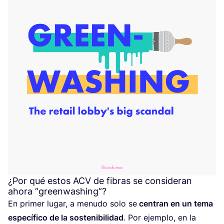
¿Por qué estos
ACV
de fibras se consideran
ahora
“
greenwashing”?
En pri­mer lugar, a menu­do solo se
cen­tran en un tema
espe­cí­fi­co de la sos­te­ni­bi­li­dad
. Por ejem­plo, en la