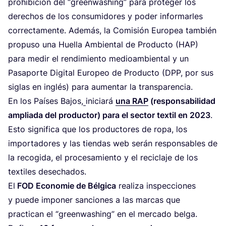
prohi­bi­ción del
“
green­wa­shing” para pro­te­ger los
dere­chos de los con­su­mi­do­res y poder infor­mar­les
correc­ta­men­te. Ade­más, la Comi­sión Euro­pea tam­bién
pro­pu­so una Hue­lla Ambien­tal de Pro­duc­to (
HAP
)
para medir el ren­di­mien­to medioam­bien­tal y un
Pasa­por­te Digi­tal Euro­peo de Pro­duc­to (
DPP
, por sus
siglas en inglés) para aumen­tar la transparencia.
En los Paí­ses Bajos,
ini­cia­rá
una
RAP
(res­pon­sa­bi­li­dad
amplia­da del pro­duc­tor) para el sec­tor tex­til en
2023
.
Esto sig­ni­fi­ca que los pro­duc­to­res de ropa, los
impor­ta­do­res y las tien­das web serán res­pon­sa­bles de
la reco­gi­da, el pro­ce­sa­mien­to y el reci­cla­je de los
tex­ti­les desechados.
El
FOD
Eco­no­mie de Bél­gi­ca
rea­li­za ins­pec­cio­nes
y pue­de impo­ner san­cio­nes a las mar­cas que
prac­ti­can el
“
green­wa­shing” en el mer­ca­do bel­ga.