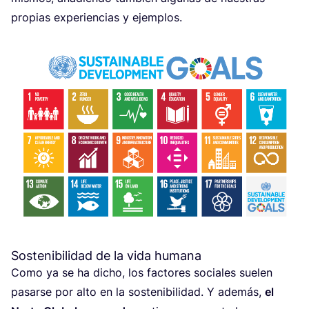
pro­pias expe­rien­cias y ejemplos.
Sostenibilidad de la vida humana
Como ya se ha dicho, los fac­to­res socia­les sue­len
pasar­se por alto en la sos­te­ni­bi­li­dad. Y ade­más,
el