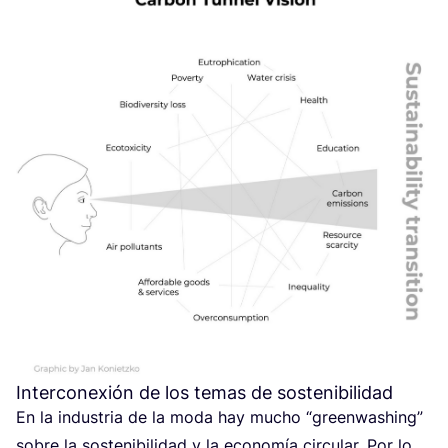
Interconexión de los temas de sostenibilidad
En la indus­tria de la moda hay mucho
“
green­wa­shing”
sobre la sos­te­ni­bi­li­dad y la eco­no­mía cir­cu­lar. Por lo