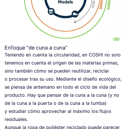
Enfoque
“
de cuna a cuna”
Tenien­do en cuen­ta la cir­cu­la­ri­dad, en
COSH
! no solo
tene­mos en cuen­ta el ori­gen de las mate­rias pri­mas,
sino tam­bién cómo se pue­den reuti­li­zar, reci­clar
o pro­ce­sar tras su uso. Median­te el dise­ño eco­ló­gi­co,
se pien­sa de ante­mano en todo el ciclo de vida del
pro­duc­to. Hay que pen­sar de la cuna a la cuna (y no
de la cuna a la puer­ta o de la cuna a la tum­ba)
y estu­diar cómo apro­ve­char al máxi­mo los flu­jos
residuales.
Aun­que la ropa de poliés­ter reci­cla­do pue­de pare­cer