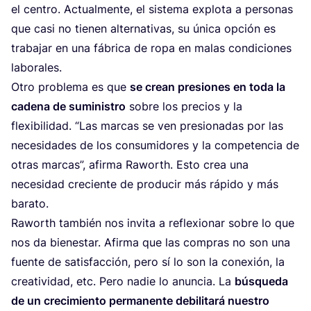
el cen­tro. Actual­men­te, el sis­te­ma explo­ta a per­so­nas
que casi no tie­nen alter­na­ti­vas, su úni­ca opción es
tra­ba­jar en una fábri­ca de ropa en malas con­di­cio­nes
laborales.
Otro pro­ble­ma es que
se crean pre­sio­nes en toda la
cade­na de sumi­nis­tro
sobre los pre­cios y la
fle­xi­bi­li­dad.
“
Las mar­cas se ven pre­sio­na­das por las
nece­si­da­des de los con­su­mi­do­res y la com­pe­ten­cia de
otras mar­cas”, afir­ma Raworth. Esto crea una
nece­si­dad cre­cien­te de pro­du­cir más rápi­do y más
barato.
Raworth tam­bién nos invi­ta a refle­xio­nar sobre lo que
nos da bien­es­tar. Afir­ma que las com­pras no son una
fuen­te de satis­fac­ción, pero sí lo son la cone­xión, la
crea­ti­vi­dad, etc. Pero nadie lo anun­cia. La
bús­que­da
de un cre­ci­mien­to per­ma­nen­te debi­li­ta­rá nues­tro