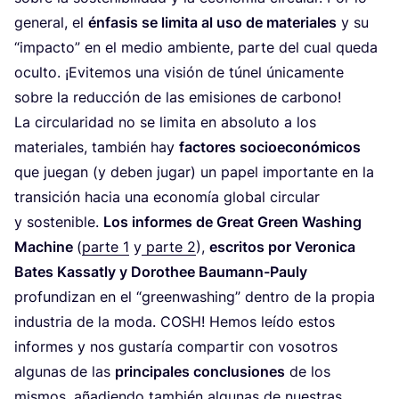
gene­ral, el
énfa­sis se limi­ta al uso de mate­ria­les
y su
“
impac­to” en el medio ambien­te, par­te del cual que­da
ocul­to. ¡Evi­te­mos una visión de túnel úni­ca­men­te
sobre la reduc­ción de las emi­sio­nes de carbono!
La cir­cu­la­ri­dad no se limi­ta en abso­lu­to a los
mate­ria­les, tam­bién hay
fac­to­res socio­eco­nó­mi­cos
que jue­gan (y deben jugar) un papel impor­tan­te en la
tran­si­ción hacia una eco­no­mía glo­bal cir­cu­lar
y sos­te­ni­ble.
Los infor­mes de Great Green Washing
Machi­ne
(
par­te
1
y
par­te
2
),
escri­tos por Vero­ni­ca
Bates Kas­satly y Dorothee Bau­mann-Pauly
pro­fun­di­zan en el
“
green­wa­shing” den­tro de la pro­pia
indus­tria de la moda.
COSH
! Hemos leí­do estos
infor­mes y nos gus­ta­ría com­par­tir con voso­tros
algu­nas de las
prin­ci­pa­les con­clu­sio­nes
de los
mis­mos, aña­dien­do tam­bién algu­nas de nues­tras