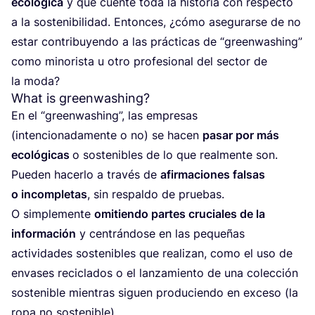
eco­ló­gi­ca
y que cuen­te toda la his­to­ria con res­pec­to
a la sos­te­ni­bi­li­dad. Enton­ces, ¿cómo ase­gu­rar­se de no
estar con­tri­bu­yen­do a las prác­ti­cas de
“
green­wa­shing”
como mino­ris­ta u otro pro­fe­sio­nal del sec­tor de
la moda?
What is greenwashing?
En el
“
green­wa­shing”, las empre­sas
(inten­cio­na­da­men­te o no) se hacen
pasar por más
eco­ló­gi­cas
o sos­te­ni­bles de lo que real­men­te son.
Pue­den hacer­lo a tra­vés de
afir­ma­cio­nes fal­sas
o incom­ple­tas
, sin res­pal­do de prue­bas.
O sim­ple­men­te
omi­tien­do par­tes cru­cia­les de la
infor­ma­ción
y cen­trán­do­se en las peque­ñas
acti­vi­da­des sos­te­ni­bles que rea­li­zan, como el uso de
enva­ses reci­cla­dos o el lan­za­mien­to de una colec­ción
sos­te­ni­ble mien­tras siguen pro­du­cien­do en exce­so (la
ropa no sostenible).