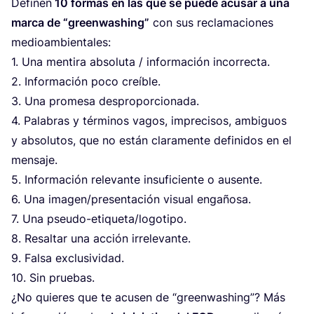
Defi­nen
10
for­mas en las que se pue­de acu­sar a una
mar­ca de
“
green­wa­shing”
con sus recla­ma­cio­nes
medioambientales:
1
. Una men­ti­ra abso­lu­ta / infor­ma­ción incorrecta.
2
. Infor­ma­ción poco creíble.
3
. Una pro­me­sa desproporcionada.
4
. Pala­bras y tér­mi­nos vagos, impre­ci­sos, ambi­guos
y abso­lu­tos, que no están cla­ra­men­te defi­ni­dos en el
mensaje.
5
. Infor­ma­ción rele­van­te insu­fi­cien­te o ausente.
6
. Una imagen/​presentación visual engañosa.
7
. Una pseu­do-eti­que­ta/­lo­go­ti­po.
8
. Resal­tar una acción irrelevante.
9
. Fal­sa exclusividad.
10
. Sin pruebas.
¿No quie­res que te acu­sen de
“
green­wa­shing”? Más