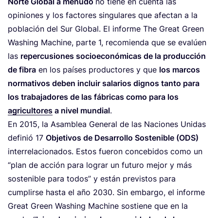
Nor­te Glo­bal a menu­do
no tie­ne en cuen­ta las
opi­nio­nes y los fac­to­res sin­gu­la­res que afec­tan a la
pobla­ción del Sur Glo­bal. El infor­me The Great Green
Washing Machi­ne, par­te
1
, reco­mien­da que se eva­lúen
las
reper­cu­sio­nes socio­eco­nó­mi­cas de la pro­duc­ción
de fibra
en los paí­ses pro­duc­to­res y que
los mar­cos
nor­ma­ti­vos deben incluir sala­rios dig­nos tan­to para
los tra­ba­ja­do­res de las fábri­cas como para los
agri­cul­to­res
a nivel mun­dial
.
En
2015
, la Asam­blea Gene­ral de las Nacio­nes Uni­das
defi­nió
17
Obje­ti­vos de Desa­rro­llo Sos­te­ni­ble (
ODS
)
inter­re­la­cio­na­dos. Estos fue­ron con­ce­bi­dos como un
“
plan de acción para lograr un futu­ro mejor y más
sos­te­ni­ble para todos” y están pre­vis­tos para
cum­plir­se has­ta el año
2030
. Sin embar­go, el infor­me
Great Green Washing Machi­ne sos­tie­ne que en la