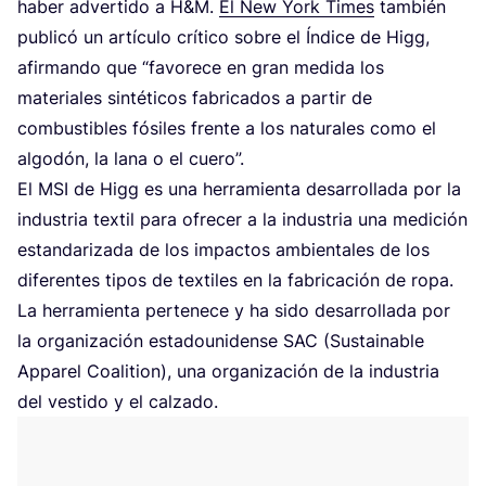
haber adver­ti­do a H
&
M.
El New York Times
tam­bién
publi­có un artícu­lo crí­ti­co sobre el Índi­ce de Higg,
afir­man­do que
“
favo­re­ce en gran medi­da los
mate­ria­les sin­té­ti­cos fabri­ca­dos a par­tir de
com­bus­ti­bles fósi­les fren­te a los natu­ra­les como el
algo­dón, la lana o el cuero”.
El
MSI
de Higg es una herra­mien­ta desa­rro­lla­da por la
indus­tria tex­til para ofre­cer a la indus­tria una medi­ción
estan­da­ri­za­da de los impac­tos ambien­ta­les de los
dife­ren­tes tipos de tex­ti­les en la fabri­ca­ción de ropa.
La herra­mien­ta per­te­ne­ce y ha sido desa­rro­lla­da por
la orga­ni­za­ción esta­dou­ni­den­se
SAC
(Sus­tai­na­ble
Appa­rel Coali­tion), una orga­ni­za­ción de la indus­tria
del ves­ti­do y el calzado.