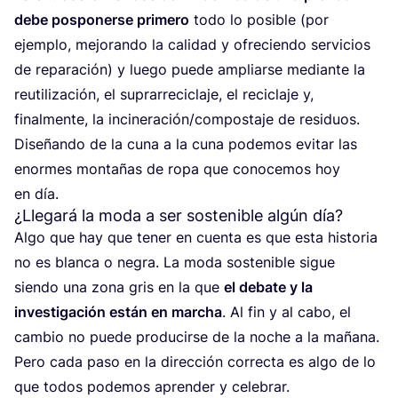
debe pos­po­ner­se pri­me­ro
todo lo posi­ble (por
ejem­plo, mejo­ran­do la cali­dad y ofre­cien­do ser­vi­cios
de repa­ra­ción) y lue­go pue­de ampliar­se median­te la
reuti­li­za­ción, el supra­rre­ci­cla­je, el reci­cla­je y,
final­men­te, la incineración/​compostaje de resi­duos.
Dise­ñan­do de la cuna a la cuna pode­mos evi­tar las
enor­mes mon­ta­ñas de ropa que cono­ce­mos hoy
en día.
¿Llegará la moda a ser sostenible algún día?
Algo que hay que tener en cuen­ta es que esta his­to­ria
no es blan­ca o negra. La moda sos­te­ni­ble sigue
sien­do una zona gris en la que
el deba­te y la
inves­ti­ga­ción están en mar­cha
. Al fin y al cabo, el
cam­bio no pue­de pro­du­cir­se de la noche a la maña­na.
Pero cada paso en la direc­ción correc­ta es algo de lo
que todos pode­mos apren­der y celebrar.