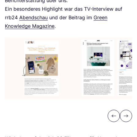
Bericht­erstat­tung über uns.
Ein beson­de­res High­light war das TV-Inter­view auf
rrb
24
Abend­schau
und der Bei­trag im
Green
Know­ledge Maga­zi­ne
.
Previous
Next