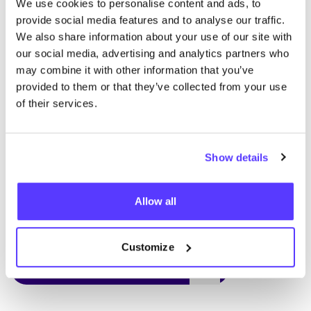
Podi­ums­dis­kus­si­on auf der
NEONYT
fashion Sus­tain
We use cookies to personalise content and ads, to
provide social media features and to analyse our traffic.
teil­zu­neh­men. Wei­te­re Ein­zel­hei­ten fin­det ihr unter
We also share information about your use of our site with
dem Link zur Neonyt-Ver­an­stal­tung auf der
COSH
!-
our social media, advertising and analytics partners who
Website.
may combine it with other information that you’ve
Zudem wird der ers­te gedruck­te
COSH
! Ber­li­ner
provided to them or that they’ve collected from your use
Rou­ten­füh­rer wäh­rend der Ber­li­ner Fashion Week im
of their services.
Febru­ar ver­öf­fent­licht. Dar­über hin­aus erwei­tern wir im
April unse­re Prä­senz, in eine deut­sche Groß­stadt, die
Show details
bis­her nicht von Green Fashion Tours
abge­deckt wurde!
Allow all
Niki
Customize
Founder of COSH!
TEILEN