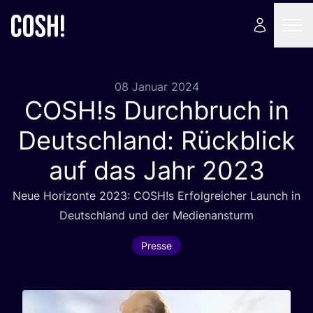
08 Januar 2024
COSH
!s Durchbruch in
Deutschland: Rückblick
auf das Jahr
2023
Neue Hori­zon­te
2023
:
COSH
!s Erfolg­rei­cher Launch in
Deutsch­land und der Medienansturm
Presse