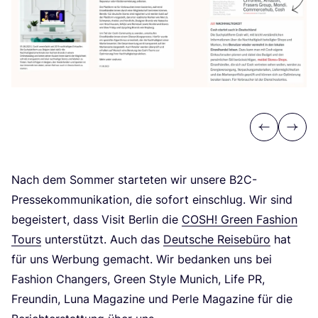
Previous
Next
Nach dem Som­mer star­te­ten wir unse­re B
2
C-
Pres­se­kom­mu­ni­ka­ti­on, die sofort ein­schlug. Wir sind
begeis­tert, dass Visit Ber­lin die
COSH
! Green Fashion
Tours
unter­stützt. Auch das
Deut­sche Rei­se­bü­ro
hat
für uns Wer­bung gemacht. Wir bedan­ken uns bei
Fashion Chan­gers, Green Style Munich, Life
PR
,
Freun­din, Luna Maga­zi­ne und Per­le Maga­zi­ne für die