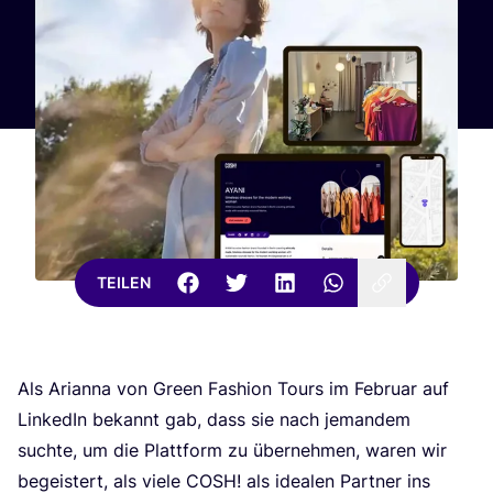
TEILEN
Als Ari­an­na von Green Fashion Tours im Febru­ar auf
Lin­ke­dIn bekannt gab, dass sie nach jeman­dem
such­te, um die Platt­form zu über­neh­men, waren wir
begeis­tert, als vie­le
COSH
! als idea­len Part­ner ins