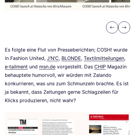
Previous
Next
Es folg­te eine Flut von Pres­se­be­rich­ten;
COSH
! wur­de
in Fashion United,
J’N’C
,
BLON­DE
,
Tex­til­mit­tei­lun­gen
,
e‑tailment
und
msn​.de
vor­ge­stellt. Das
CHIP
Maga­zin
behaup­te­te humor­voll, wir wür­den mit Zalan­do
kon­kur­rie­ren, was uns zum Schmun­zeln brach­te. Es ist
ja bekannt, dass Zei­tun­gen ger­ne Schlag­zei­len für
Klicks pro­du­zie­ren, nicht wahr?