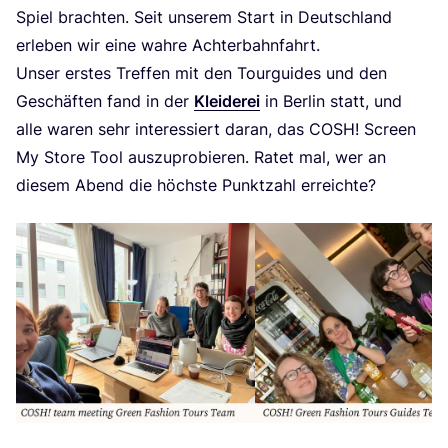
Spiel brach­ten. Seit unse­rem Start in Deutsch­land
erle­ben wir eine wah­re Achterbahnfahrt.
Unser ers­tes Tref­fen mit den Tour­gui­des und den
Geschäf­ten fand in der
Klei­de­rei
in Ber­lin statt, und
alle waren sehr inter­es­siert dar­an, das
COSH
! Screen
My Store Tool aus­zu­pro­bie­ren. Ratet mal, wer an
die­sem Abend die höchs­te Punkt­zahl erreichte?