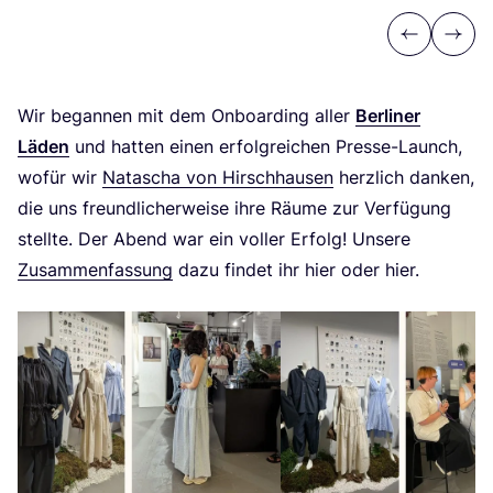
Previous
Next
Wir began­nen mit dem Onboar­ding aller
Ber­li­ner
Läden
und hat­ten einen erfolg­rei­chen Pres­se-Launch,
wofür wir
Nata­scha von Hirsch­hau­sen
herz­lich dan­ken,
die uns freund­li­cher­wei­se ihre Räu­me zur Ver­fü­gung
stell­te. Der Abend war ein vol­ler Erfolg! Unse­re
Zusam­men­fas­sung
dazu fin­det ihr hier oder hier.