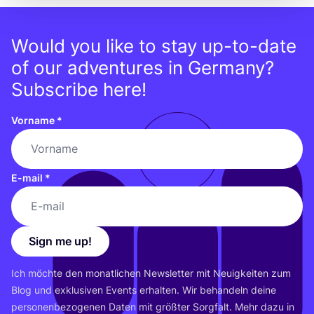
Would you like to stay up-to-date
of our adventures in Germany?
Subscribe here!
Vorname
*
E-mail
*
Sign me up!
Ich möch­te den monat­li­chen News­let­ter mit Neu­ig­kei­ten zum
Blog und exklu­si­ven Events erhal­ten. Wir behan­deln dei­ne
per­so­nen­be­zo­ge­nen Daten mit größ­ter Sorg­falt. Mehr dazu in