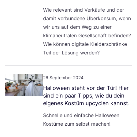
Wie rele­vant sind Ver­käu­fe und der
damit ver­bun­de­ne Über­kon­sum, wenn
wir uns auf dem Weg zu einer
kli­ma­neu­tra­len Gesell­schaft befin­den?
Wie kön­nen digi­ta­le Klei­der­schrän­ke
Teil der Lösung werden?
26 September 2024
Hal­lo­ween steht vor der Tür! Hier
sind ein paar Tipps, wie du dein
eige­nes Kos­tüm upcy­clen kannst.
Schnel­le und ein­fa­che Hal­lo­ween
Kos­tü­me zum selbst machen!