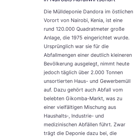
Die Müll­de­po­nie Dan­do­ra im öst­li­chen
Vor­ort von Nai­ro­bi, Kenia, ist eine
rund
120
.
000
Qua­drat­me­ter gro­ße
Anla­ge, die
1975
ein­ge­rich­tet wur­de.
Ursprüng­lich war sie für die
Abfall­men­gen einer deut­lich klei­ne­ren
Bevöl­ke­rung aus­ge­legt, nimmt heu­te
jedoch täg­lich über
2
.
000
Ton­nen
unsor­tier­ten Haus- und Gewer­be­müll
auf. Dazu gehört auch Abfall vom
beleb­ten Gikom­ba-Markt, was zu
einer viel­fäl­ti­gen Mischung aus
Haushalts‑, Indus­trie- und
medi­zi­ni­schen Abfäl­len führt. Zwar
trägt die Depo­nie dazu bei, die