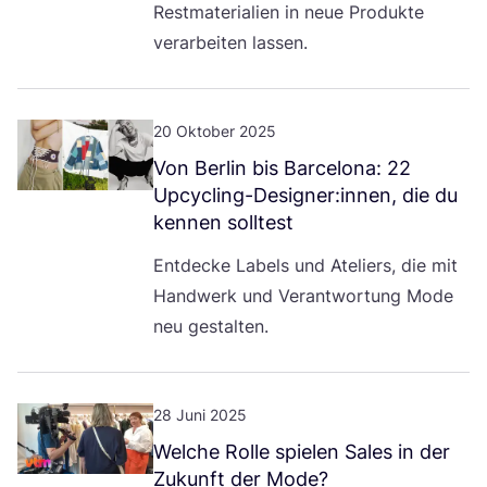
Rest­ma­te­ria­li­en in neue Pro­duk­te
ver­ar­bei­ten lassen.
20 Oktober 2025
Von Ber­lin bis Bar­ce­lo­na:
22
Upcycling-Designer:innen, die du
ken­nen solltest
Ent­de­cke Labels und Ate­liers, die mit
Hand­werk und Ver­ant­wor­tung Mode
neu gestalten.
28 Juni 2025
Wel­che Rol­le spie­len Sales in der
Zukunft der Mode?