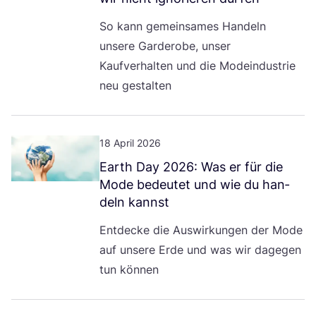
So kann gemein­sa­mes Han­deln
unse­re Gar­de­ro­be, unser
Kauf­ver­hal­ten und die Mode­indus­trie
neu gestalten
18 April 2026
Earth Day
2026
: Was er für die
Mode bedeu­tet und wie du han­
deln kannst
Ent­de­cke die Aus­wir­kun­gen der Mode
auf unse­re Erde und was wir dage­gen
tun können