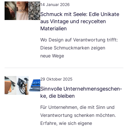
14 Januar 2026
Schmuck mit See­le: Edle Uni­ka­te
aus Vin­ta­ge und recy­cel­ten
Materialien
Wo Design auf Ver­ant­wor­tung trifft:
Die­se Schmuck­mar­ken zei­gen
neue Wege
29 Oktober 2025
Sinn­vol­le Unter­neh­mens­ge­schen­
ke, die bleiben
Für Unter­neh­men, die mit Sinn und
Ver­ant­wor­tung schen­ken möch­ten.
Erfah­re, wie sich eige­ne