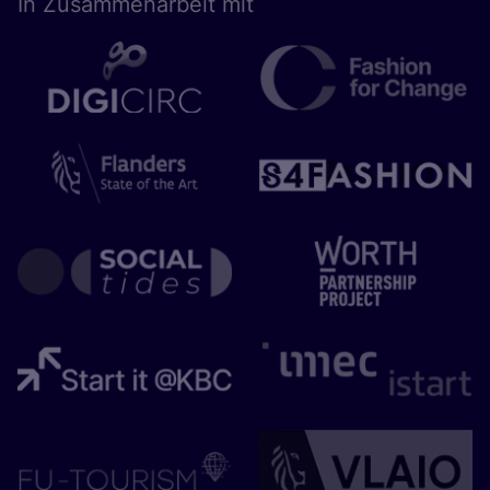
In Zusam­men­ar­beit mit