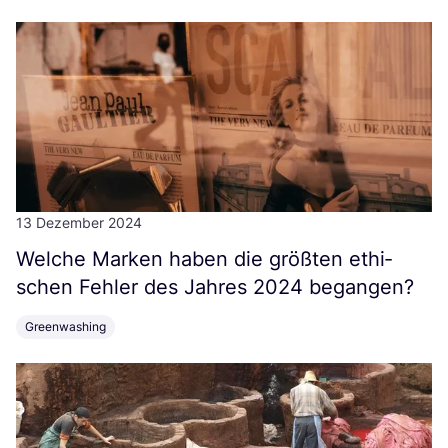
13 Dezember 2024
Wel­che Mar­ken haben die größ­ten ethi­
schen Feh­ler des Jah­res
2024
begangen?
Greenwashing