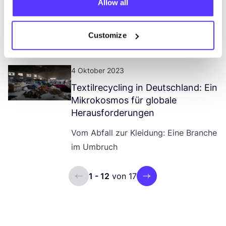
Allow all
Meeresverschmutzung
Oze­an Inno­va­to­ren in der Mode
Customize
4 Oktober 2023
Tex­til­re­cy­cling in Deutsch­land: Ein
Mikro­kos­mos für glo­ba­le
Herausforderungen
Vom Abfall zur Klei­dung: Eine Bran­che
im Umbruch
1 - 12
von 17
ui.previous
ui.next