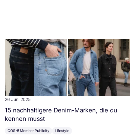
26 Juni 2025
15
nach­hal­ti­ge­re Den­im-Mar­ken, die du
ken­nen musst
COSH! Member Publicity
Lifestyle