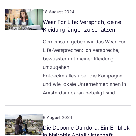
18 August 2024
Wear For Life: Ver­sprich, dei­ne
Klei­dung län­ger zu schätzen
Gemein­sam geben wir das Wear-For-
Life-Ver­spre­chen: Ich ver­spre­che,
bewuss­ter mit mei­ner Klei­dung
umzu­ge­hen.
Ent­de­cke alles über die Kam­pa­gne
und wie loka­le Unternehmer:innen in
Ams­ter­dam dar­an betei­ligt sind.
8 August 2024
Die Depo­nie Dan­do­ra: Ein Ein­blick
in Nai­ro­bis Abfallwirtschaft