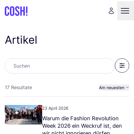
Artikel
Suchen
Filter
17 Resultate
Am neuesten
Am ältesten
23 April 2026
War­um die Fashion Revo­lu­ti­on
Week
2026
ein Weck­ruf ist, den
wir nicht igno­rie­ren dürfen