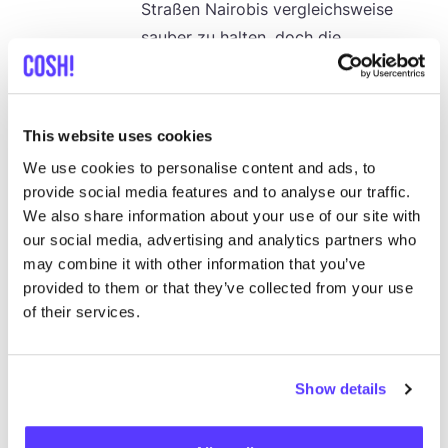
Stra­ßen Nai­ro­bis ver­gleichs­wei­se
sau­ber zu hal­ten, doch die
öko­lo­gi­schen und gesund­heit­li­chen
Fol­gen sind erheblich.
This website uses cookies
We use cookies to personalise content and ads, to
5 Juli 2024
provide social media features and to analyse our traffic.
Die Zukunft der Lie­fer­ket­ten in
We also share information about your use of our site with
einer zir­ku­lä­ren Modeindustrie
our social media, advertising and analytics partners who
may combine it with other information that you’ve
Eine zir­ku­lä­re Zukunft gestal­ten: Die
provided to them or that they’ve collected from your use
Evo­lu­ti­on der Mode-Lieferketten
of their services.
21 Mai 2024
Show details
Pio­nier Mar­ken schla­gen Wel­len:
Füh­rend im Kampf gegen die