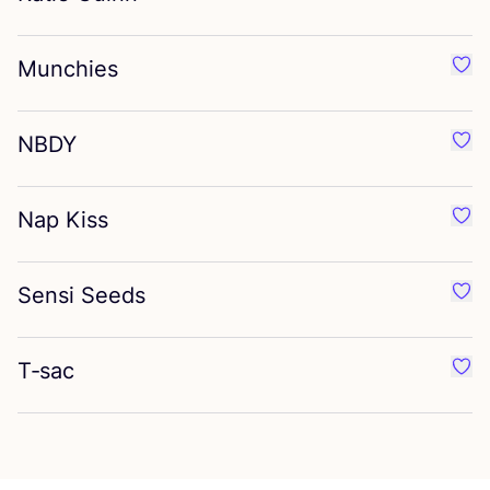
Favo
Munchies
Favo
NBDY
Favo
Nap Kiss
Favo
Sensi Seeds
Favo
T‑sac
Favo