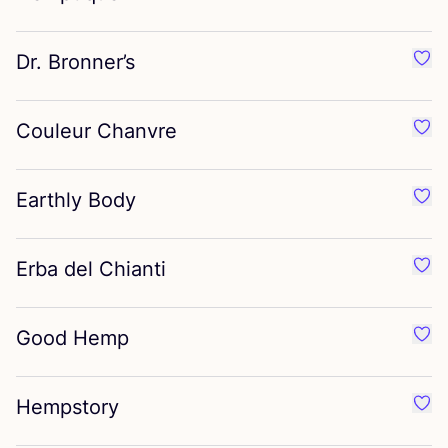
Dr. Bronner’s
Favo
Couleur Chanvre
Favo
Earthly Body
Favo
Erba del Chianti
Favo
Good Hemp
Favo
Hempstory
Favo