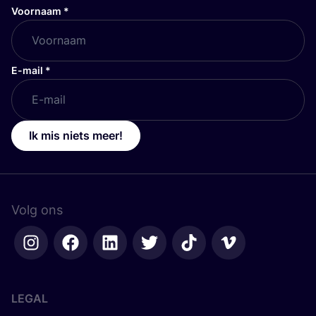
Voornaam
*
E-mail
*
Ik mis niets meer!
Volg ons
LEGAL