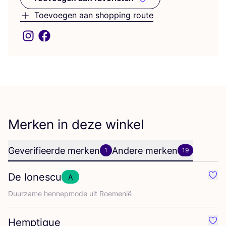
Toevoegen aan favorieten
Toevoegen aan shopping route
Merken in deze winkel
Geverifieerde merken
Andere merken
1
19
De Ionescu
A
Favo
Duur­za­me hen­nep­mo­de uit Roemenië
Hemptique
Favo