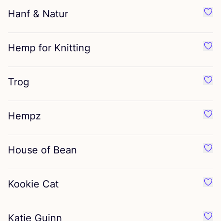
Hanf
&
Natur
Favo
Hemp for Knitting
Favo
Trog
Favo
Hempz
Favo
House of Bean
Favo
Kookie Cat
Favo
Katie Guinn