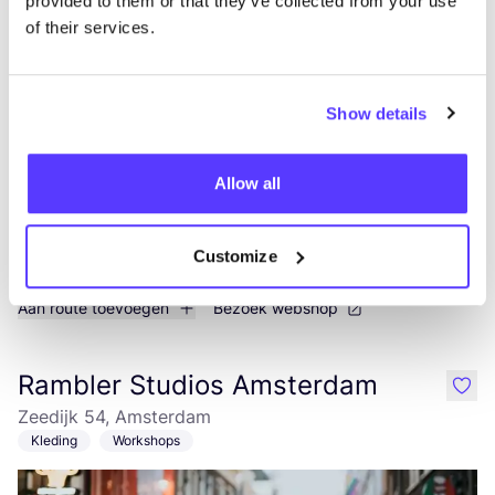
provided to them or that they’ve collected from your use
of their services.
Wear For Life Campagne
like
Show details
Allow all
Customize
Aan route toevoegen
Bezoek webshop
Rambler Studios Amsterdam
like
Zeedijk 54, Amsterdam
Kleding
Workshops