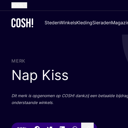
Dutch
English
Steden
Winkels
Kleding
Sieraden
Magazi
French
Spanish
German
Croatian
MERK
Nap Kiss
Dit merk is opge­no­men op
COSH
! dank­zij een betaal­de bij­dr
onder­staan­de winkels.