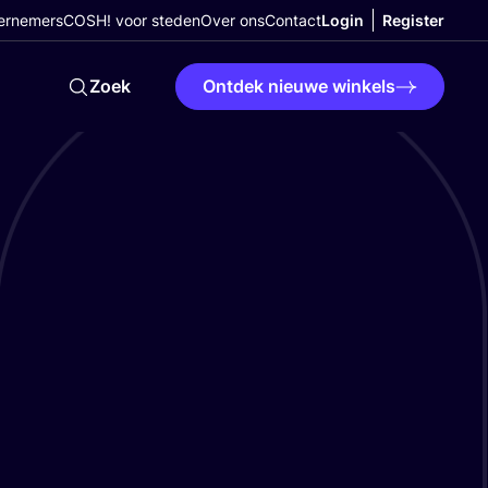
ernemers
COSH! voor steden
Over ons
Contact
Login
Register
Zoek
Ontdek nieuwe winkels