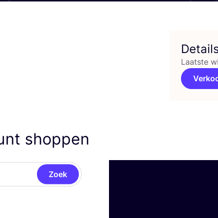
Detail
Laatste w
Verko
kunt shoppen
Zoek