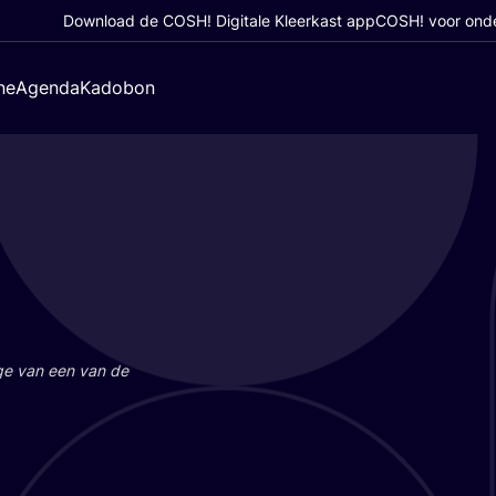
Download de COSH! Digitale Kleerkast app
COSH! voor ond
ne
Agenda
Kadobon
a­ge van een van de