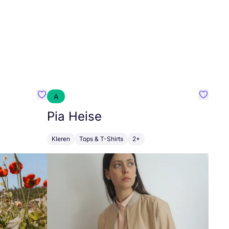
A
Favoriete {naam}
Favorie
Pia Heise
Kleren
Tops & T-Shirts
2+