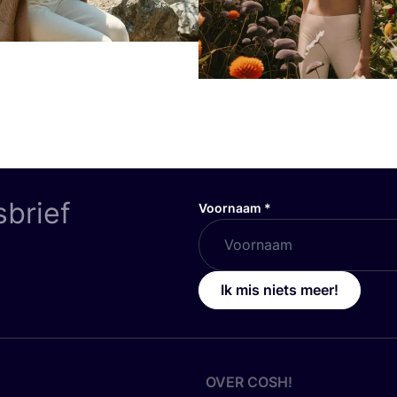
sbrief
Voornaam
*
Ik mis niets meer!
OVER
COSH
!