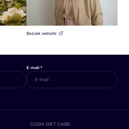
Bezoek website
E-mail
*
COSH! GIFT CARD