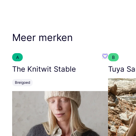
Meer merken
A
B
Favoriete {naa
The Knitwit Stable
Tuya Sa
Breigoed