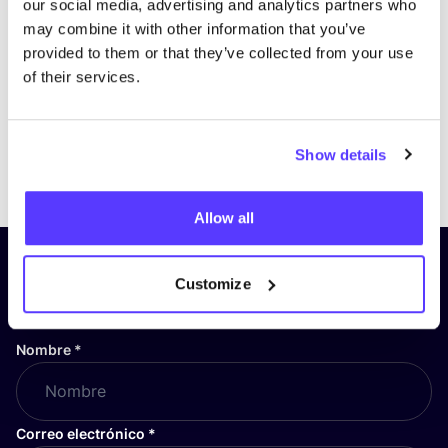
our social media, advertising and analytics partners who
may combine it with other information that you’ve
provided to them or that they’ve collected from your use
of their services.
Show details
Previous
Next
Allow all
¡Suscríbete a nuestro boletín
Customize
y mantente informado!
Nombre
*
Correo electrónico
*