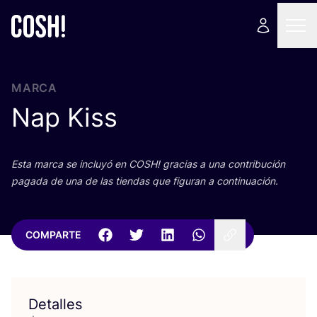
MARCA
Nap Kiss
Esta mar­ca se inclu­yó en
COSH
! gra­cias a una con­tri­bu­ción
paga­da de una de las tien­das que figu­ran a continuación.
COMPARTE
Detalles