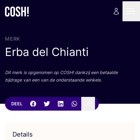
MERK
Erba del Chianti
Dit merk is opge­no­men op
COSH
! dank­zij een betaal­de
bij­dra­ge van een van de onder­staan­de winkels.
DEEL
Details