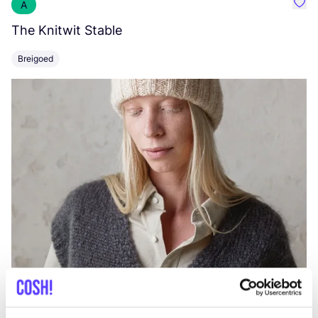
A
Favo
The Knitwit Stable
T
Breigoed