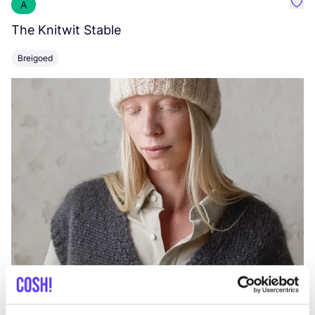
A
Favo
The Knitwit Stable
T
Breigoed