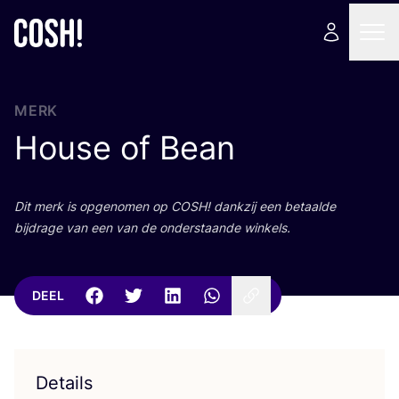
MERK
House of Bean
Dit merk is opge­no­men op
COSH
! dank­zij een betaal­de
bij­dra­ge van een van de onder­staan­de winkels.
DEEL
Details