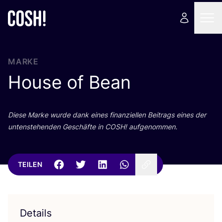
MARKE
House of Bean
Die­se Mar­ke wur­de dank eines finan­zi­el­len Bei­trags eines der
unten­ste­hen­den Geschäf­te in
COSH
! aufgenommen.
TEILEN
Details