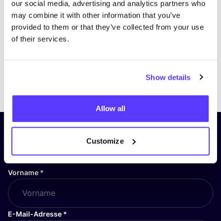
our social media, advertising and analytics partners who
may combine it with other information that you’ve
provided to them or that they’ve collected from your use
of their services.
Show details
Previous
Next
Allow all
Abonniere unseren Newsletter
Customize
und bleibe auf dem Laufenden!
Vorname
*
E-Mail-Adresse
*