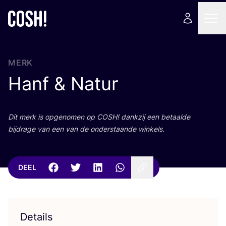
MERK
Hanf
&
Natur
Dit merk is opge­no­men op
COSH
! dank­zij een betaal­de
bij­dra­ge van een van de onder­staan­de winkels.
DEEL
Details