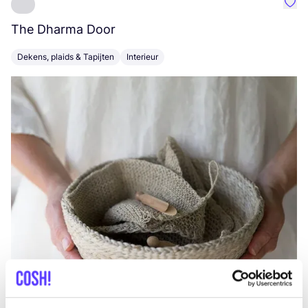
Favo
The Dharma Door
C
Dekens, plaids & Tapijten
Interieur
K