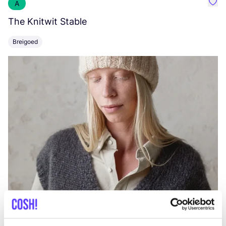
A
Favo
The Knitwit Stable
T
Breigoed