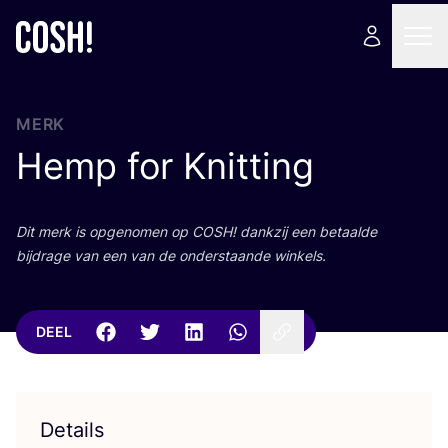
MERK
Hemp for Knitting
Dit merk is opge­no­men op
COSH
! dank­zij een betaal­de
bij­dra­ge van een van de onder­staan­de winkels.
DEEL
Details