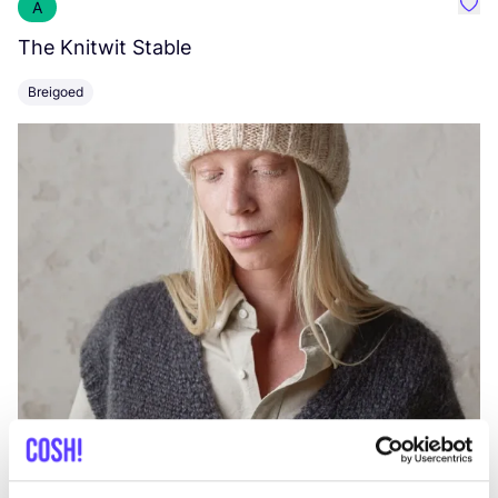
A
Favo
The Knitwit Stable
T
Breigoed