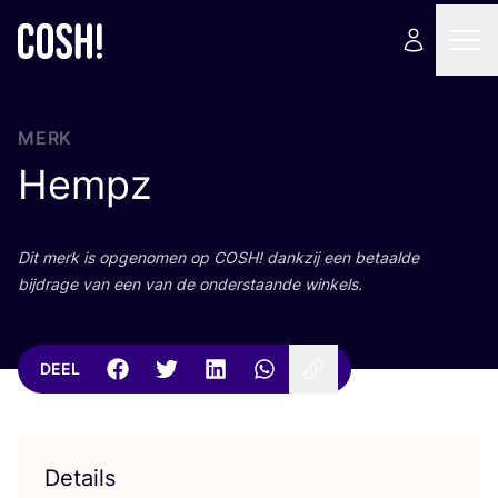
MERK
Hempz
Dit merk is opge­no­men op
COSH
! dank­zij een betaal­de
bij­dra­ge van een van de onder­staan­de winkels.
DEEL
Details