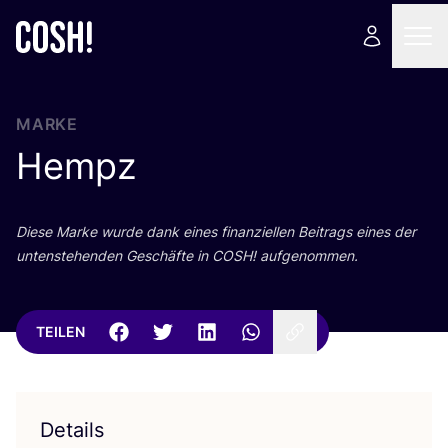
MARKE
Hempz
Die­se Mar­ke wur­de dank eines finan­zi­el­len Bei­trags eines der
unten­ste­hen­den Geschäf­te in
COSH
! aufgenommen.
TEILEN
Details