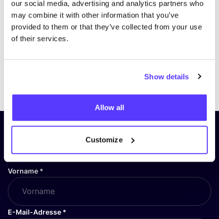
our social media, advertising and analytics partners who
may combine it with other information that you’ve
provided to them or that they’ve collected from your use
of their services.
Show details
Previous
Next
Allow all
Abonniere unseren Newsletter
Customize
und bleibe auf dem Laufenden!
Vorname
*
E-Mail-Adresse
*