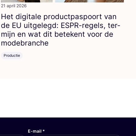
21 april 2026
Het digi­ta­le pro­duct­pas­poort van
de
EU
uit­ge­legd: ESPR-regels, ter­
mijn en wat dit bete­kent voor de
modebranche
Productie
E-mail
*