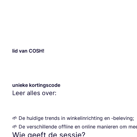
lid van
COSH
!
unie­ke kor­tings­co­de
Leer alles over:
🌱 De hui­di­ge trends in win­kel­in­rich­ting en ‑bele­ving;
🌱 De ver­schil­len­de offli­ne en onli­ne manie­ren om m
Wie geeft de sessie?