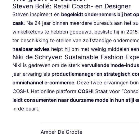
Steven Bollé: Retail Coach- en Designer
Ste­ven inspi­reert en
bege­leidt onder­ne­mers bij het opt
zaak
. Na
24
jaar bin­nen meer­de­re bureau’s aan het suc
win­kel­ke­tens te heb­ben gebouwd, beslis­te hij in
2015
ter beschik­king te stel­len van zelf­stan­di­ge onder­ne­
haal­baar advies
helpt hij om met wei­nig mid­de­len een
Niki de Schryver: Sustainable Fashion Exp
Niki is gedre­ven om de sterk
ver­vui­len­de mode-indu­st
jaar erva­ring als
pro­duc­tiema­na­ger en stra­te­gisch co
omni­chan­nel e‑commerce
. Deze twee erva­rin­gen bun
COSH
!. Het onli­ne plat­form
COSH
!
Staat voor
“
Con­sc
leidt con­su­men­ten naar duur­za­me mode in hun stijl 
in de buurt.
Amber De Groote