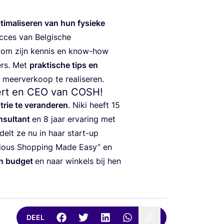
i­ma­li­se­ren van hun fysie­ke
­ces van Bel­gi­sche
om zijn ken­nis en know-how
mers. Met
prak­ti­sche tips en
 meer­ver­koop te realiseren.
ert en
CEO
van
COSH
!
rie te ver­an­de­ren
. Niki heeft
15
n­sul­tant
en
8
jaar erva­ring met
­delt ze nu in haar start-up
ious Shop­ping Made Easy” en
en bud­get
en naar win­kels bij hen
DEEL