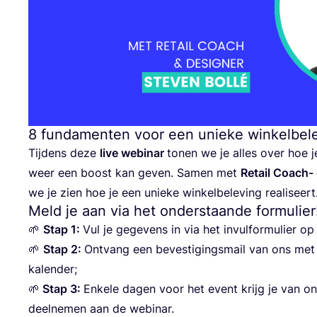
8
fundamenten voor een unieke winkelbel
Tij­dens deze
live webi­nar
tonen we je alles over hoe 
weer een boost kan geven. Samen met
Retail Coach- 
we je zien hoe je een unie­ke win­kel­be­le­ving realiseert
Meld je aan via het onderstaande formulier
🌱
Stap
1
:
Vul je gege­vens in via het invul­for­mu­lier o
🌱
Stap
2
:
Ont­vang een beves­ti­gings­mail van ons met 
kalender;
🌱
Stap
3
:
Enke­le dagen voor het event krijg je van ons 
deel­ne­men aan de webinar.