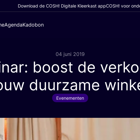
Download de COSH! Digitale Kleerkast app
COSH! voor ond
ne
Agenda
Kadobon
04 juni 2019
nar: boost de verko
ouw duurzame wink
Evenementen