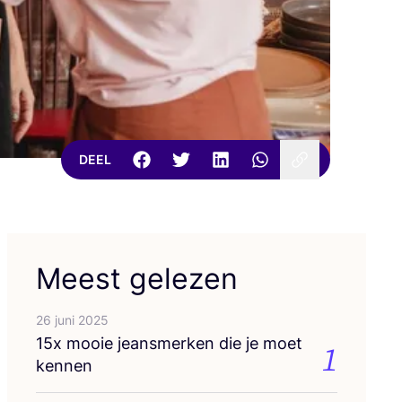
DEEL
Meest gelezen
26 juni 2025
15
x mooie jeans­mer­ken die je moet
1
kennen