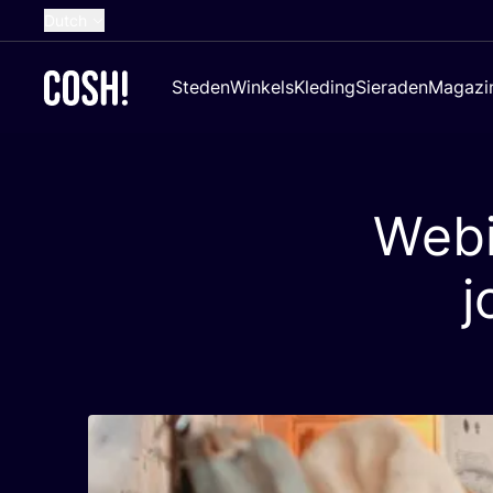
Dutch
English
Steden
Winkels
Kleding
Sieraden
Magazi
French
Spanish
German
Webi
Croatian
j