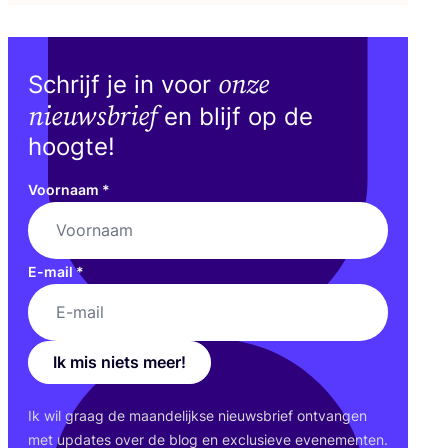
onze
Schrijf je in voor
nieuwsbrief
en blijf op de
hoogte!
Voornaam
*
E-mail
*
Ik mis niets meer!
Ik wil graag de maan­de­lijk­se nieuws­brief ont­van­gen
met upda­tes over de blog en exclu­sie­ve eve­ne­men­ten.