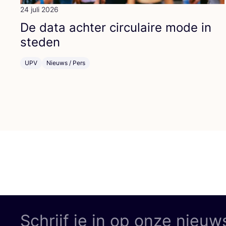
24 juli 2026
De data ach­ter cir­cu­lai­re mode in
steden
UPV
Nieuws / Pers
Schrijf je in op onze nieuw