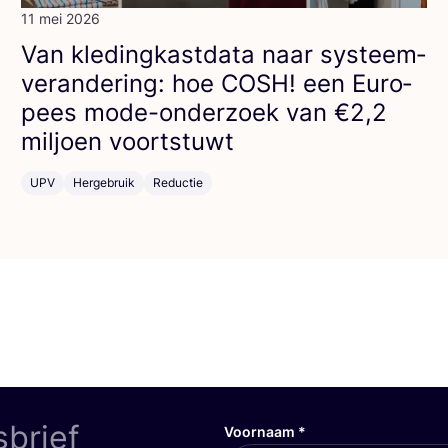
11 mei 2026
Van kle­ding­kast­da­ta naar sys­teem­
ver­an­de­ring: hoe
COSH
! een Euro­
pees mode-onder­zoek van €
2
,
2
mil­joen voortstuwt
UPV
Hergebruik
Reductie
sbrief
Voornaam
*