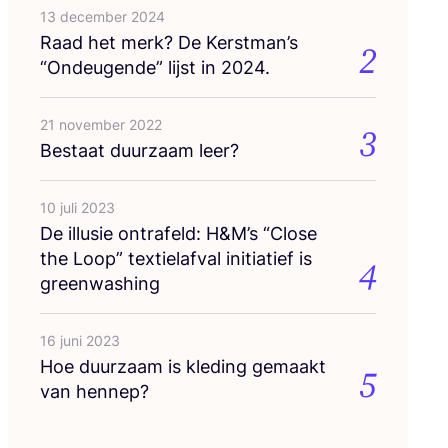
13 december 2024
Raad het merk? De Kerstman’s
2
“
Ondeu­gen­de” lijst in
2024
.
21 november 2022
3
Bestaat duur­zaam leer?
10 juli 2023
De illu­sie ont­ra­feld: H
&
M’s
“
Clo­se
the Loop” tex­tiel­af­val ini­ti­a­tief is
4
greenwashing
16 juni 2023
Hoe duur­zaam is kle­ding gemaakt
5
van hennep?