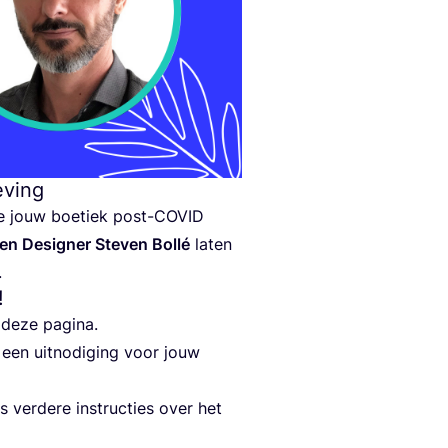
eving
je jouw boe­tiek post-COVID
en Desig­ner Ste­ven Bol­lé
laten
.
!
p deze pagina.
een uit­no­di­ging voor jouw
ver­de­re instruc­ties over het