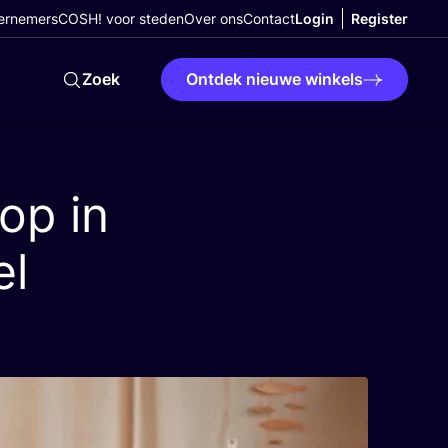
ernemers
COSH! voor steden
Over ons
Contact
Login
Register
Zoek
Ontdek nieuwe winkels
op in
el