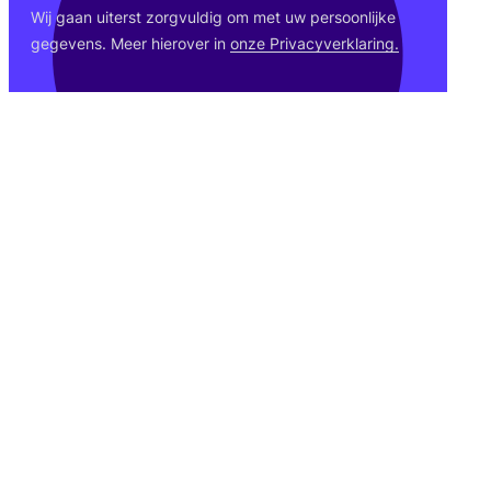
Wij gaan uiterst zorg­vul­dig om met uw per­soon­lij­ke
gege­vens. Meer hier­over in
onze Pri­va­cy­ver­kla­ring.