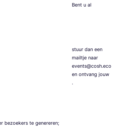
Bent u al
stuur dan een
mail­tje naar
events@cosh.eco
en ont­vang jouw
.
eer bezoe­kers te genereren;