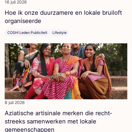
16 juli 2026
Hoe ik onze duur­za­me­re en loka­le brui­loft
organiseerde
COSH! Leden Publiciteit
Lifestyle
8 juli 2026
Azi­a­ti­sche arti­si­na­le mer­ken die recht­
streeks samen­wer­ken met loka­le
gemeenschappen