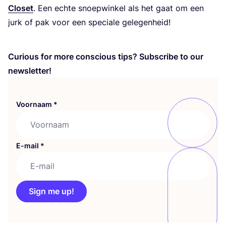
Clo­set
. Een ech­te snoep­win­kel als het gaat om een
jurk of pak voor een spe­ci­a­le gelegenheid!
Curious for more con­scious tips? Sub­scri­be to our
newsletter!
Voornaam
*
E-mail
*
Sign me up!