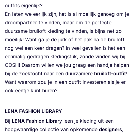
out­fits eigenlijk?
En laten we eer­lijk zijn, het is al moei­lijk genoeg om je
droom­part­ner te vin­den, maar om de per­fec­te
duur­za­me brui­loft kle­ding te vin­den, is bij­na net zo
moei­lijk! Want ga je de jurk of het pak na de brui­loft
nog wel een keer dra­gen? In veel geval­len is het een
een­ma­lig gedra­gen kle­ding­stuk, zon­de vin­den wij bij
COSH
! Daar­om wil­len we jou graag een hand­je hel­pen
bij de zoek­tocht naar een duur­za­me­re
brui­loft-out­fit
!
Want waar­om zou je in een out­fit inves­te­ren als je er
ook een­tje kunt huren?
LENA FAS­HI­ON LIBRARY
Bij
LENA
Fas­hi­on Libra­ry
leen je kle­ding uit een
hoog­waar­di­ge col­lec­tie van opko­men­de
desig­ners
,