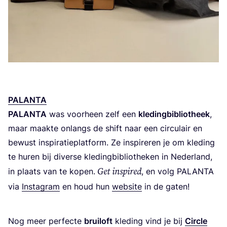
PALAN­TA
PALAN­TA
was voor­heen zelf een
kle­ding­bi­bli­o­theek
,
maar maak­te onlangs de shift naar een cir­cu­lair en
bewust inspi­ra­tie­plat­form. Ze inspi­re­ren je om kle­ding
te huren bij diver­se kle­ding­bi­bli­o­the­ken in Neder­land,
Get inspi­red
in plaats van te kopen.
, en volg
PALAN­TA
via
Inst­agram
en houd hun
web­si­te
in de gaten!
Nog meer per­fec­te
brui­loft
kle­ding vind je bij
Cir­cle