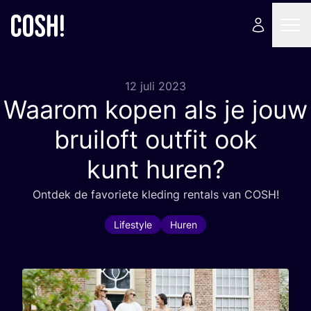
12 juli 2023
Waarom kopen als je jouw
bruiloft outfit ook
kunt huren?
Ont­dek de favo­rie­te kle­ding ren­tals van
COSH
!
Lifestyle
Huren