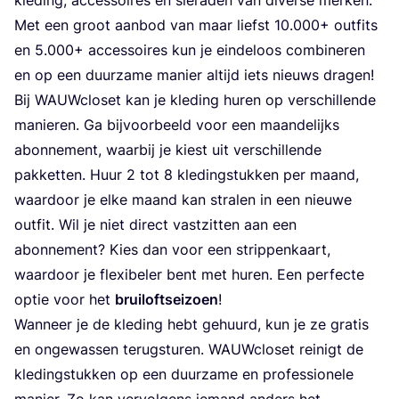
Met een groot aan­bod van maar­ liefst
10
.
000
+ out­fits
en
5
.
000
+ acces­soi­res kun je ein­de­loos com­bi­ne­ren
en op een duur­za­me manier altijd iets nieuws dragen!
Bij WAUW­clo­set kan je kle­ding huren op ver­schil­len­de
manie­ren. Ga bij­voor­beeld voor een maan­de­lijks
abon­ne­ment, waar­bij je kiest uit ver­schil­len­de
pak­ket­ten. Huur
2
tot
8
kle­ding­stuk­ken per maand,
waar­door je elke maand kan stra­len in een nieu­we
out­fit. Wil je niet direct vast­zit­ten aan een
abon­ne­ment? Kies dan voor een strip­pen­kaart,
waar­door je flexi­be­ler bent met huren. Een per­fec­te
optie voor het
brui­loft­sei­zoen
!
Wan­neer je de kle­ding hebt gehuurd, kun je ze gra­tis
en onge­was­sen terug­stu­ren. WAUW­clo­set rei­nigt de
kle­ding­stuk­ken op een duur­za­me en pro­fes­si­o­ne­le
manier. Zo kan ver­vol­gens iemand anders het