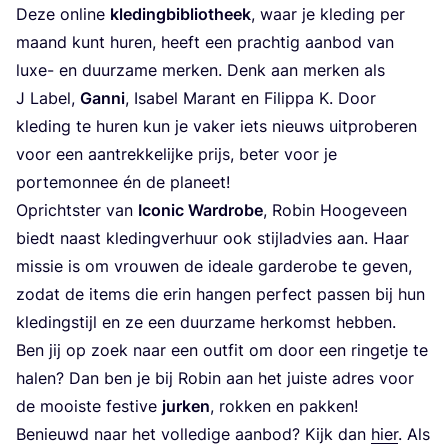
Deze onli­ne
kle­ding­bi­bli­o­theek
, waar je kle­ding per
maand kunt huren, heeft een prach­tig aan­bod van
luxe- en duur­za­me mer­ken. Denk aan mer­ken als
J Label,
Gan­ni
, Isa­bel Marant en Filip­pa K. Door
kle­ding te huren kun je vaker iets nieuws uit­pro­be­ren
voor een aan­trek­ke­lij­ke prijs, beter voor je
por­te­mon­nee én de planeet!
Opricht­ster van
Ico­nic Ward­ro­be
, Robin Hoo­ge­veen
biedt naast kle­ding­ver­huur ook stijlad­vies aan. Haar
mis­sie is om vrou­wen de ide­a­le gar­de­ro­be te geven,
zodat de items die erin han­gen per­fect pas­sen bij hun
kle­ding­stijl en ze een duur­za­me her­komst hebben.
Ben jij op zoek naar een out­fit om door een rin­ge­tje te
halen? Dan ben je bij Robin aan het juis­te adres voor
de mooi­ste fes­ti­ve
jur­ken
, rok­ken en pak­ken!
Benieuwd naar het vol­le­di­ge aan­bod? Kijk dan
hier
. Als