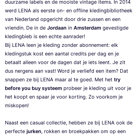
duur­za­me labels en de mooi­ste vin­ta­ge items. In
2014
werd
LENA
als eer­ste on- en offli­ne kle­ding­bi­bli­o­theek
van Neder­land opge­richt door drie zus­sen en een
vrien­din. De in de
Jor­daan
in
Amster­dam
geves­tigde
kle­ding­bieb is een ech­te aanrader!
Bij
LENA
leen je kle­ding zon­der abon­ne­ment: elk
kle­ding­stuk kost een aan­tal cre­dits per dag en je
betaalt alleen voor de dagen dat je iets leent. Je zit
dus ner­gens aan vast! Word je ver­liefd een item? Dat
snap­pen ze bij
LENA
maar al te goed. Met het
try
befo­re you buy sys­teem
pro­beer je kle­ding uit voor je
het koopt en spaar je voor kor­ting. Zo voor­kom je
mis­ko­pen!
Naast een casu­al col­lec­tie, heb­ben ze bij
LENA
ook de
per­fec­te
jur­ken
, rok­ken en broek­pak­ken om op een