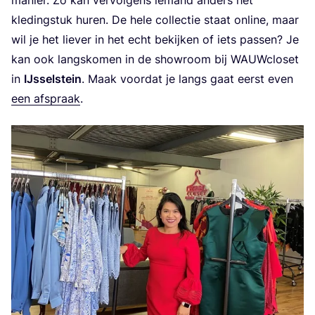
kle­ding­stuk huren. De hele col­lec­tie staat onli­ne, maar
wil je het lie­ver in het echt bekij­ken of iets pas­sen? Je
kan ook langs­ko­men in de show­room bij WAUW­clo­set
in
IJs­sel­stein
. Maak voor­dat je langs gaat eerst even
een afspraak
.