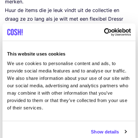
merken.
Huur de items die je leuk vindt uit de col­lec­tie en
draag ze zo lang als je wilt met een flexi­bel Dressr
lid­maat­schap. Geniet van de Dressr ser­vi­ce die
bestaat uit leve­ring van scho­ne kle­ding, repa­ra­ties en
leden­kor­ting om items te kopen. Voor het was­sen van
de kle­ding werkt Dressr samen met de mili­eu­be­wus­te
This website uses cookies
Droog­kuis Voss
.
We use cookies to personalise content and ads, to
Ben je klaar bent met het dra­gen van een kle­ding­stuk?
provide social media features and to analyse our traffic.
We also share information about your use of our site with
Dan kan je het terug­stu­ren naar Dressr. Indien je geen
our social media, advertising and analytics partners who
afscheid kan nemen van het item, kan je het ook
may combine it with other information that you’ve
kopen met een
leden­kor­ting
. Kle­ding huren bij Dressr
provided to them or that they’ve collected from your use
kan van­af
39
euro per maand. Leuk om te weten is
of their services.
dat je ook met
eco­che­ques
kan betalen.
Opricht­ster Caro­li­ne Ceci­le Bae­ten is al sinds jongs af
aan gepas­si­o­neerd door mode. Met het onli­ne
Show details