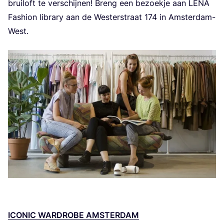
brui­loft te ver­schij­nen! Breng een bezoek­je aan
LENA
Fas­hi­on libra­ry aan de Wes­ter­straat
174
in Amsterdam-
West.
ICO­NIC WARD­RO­BE AMSTERDAM