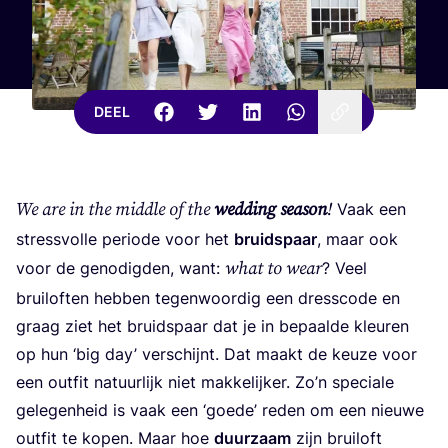
DEEL
We are in the midd­le of the
wed­ding sea­son
!
Vaak een
stress­vol­le peri­o­de voor het
bruids­paar
, maar ook
what to wear
voor de geno­dig­den, want:
? Veel
brui­lof­ten heb­ben tegen­woor­dig een dressco­de en
graag ziet het bruids­paar dat je in bepaal­de kleu­ren
op hun
‘
big day’ ver­schijnt. Dat maakt de keu­ze voor
een out­fit natuur­lijk niet mak­ke­lij­ker. Zo’n spe­ci­a­le
gele­gen­heid is vaak een
‘
goe­de’ reden om een nieu­we
out­fit te kopen. Maar hoe
duur­zaam
zijn brui­loft