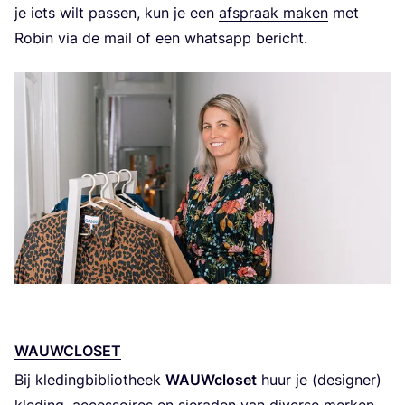
je iets wilt pas­sen, kun je een
afspraak maken
met
Robin via de mail of een whats­app bericht.
WAUW­CLO­SET
Bij kle­ding­bi­bli­o­theek
WAUW­clo­set
huur je (desig­ner)
kle­ding, acces­soi­res en sie­ra­den van diver­se mer­ken.