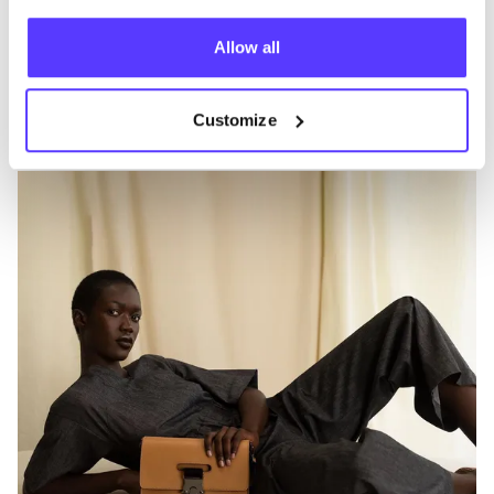
plat­form Dressr wil Caro­li­ne
mode­lief­heb­bers
hel­pen
om op een duur­za­me­re manier van mode te genieten.
Allow all
Wil je op een bewus­te manier loka­le, desig­ner labels
ont­dek­ken aan toe­gan­ke­lij­ke prij­zen?
Ont­dek Dressr
Customize
hier
.