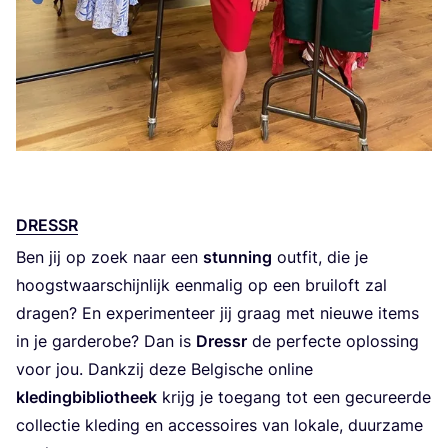
DRESSR
Ben jij op zoek naar een
stun­ning
out­fit, die je
hoogst­waar­schijn­lijk een­ma­lig op een brui­loft zal
dra­gen? En expe­ri­men­teer jij graag met nieu­we items
in je gar­de­ro­be? Dan is
Dressr
de per­fec­te oplos­sing
voor jou. Dank­zij deze Bel­gi­sche onli­ne
kle­ding­bi­bli­o­theek
krijg je toe­gang tot een gecu­reer­de
col­lec­tie kle­ding en acces­soi­res van loka­le, duur­za­me